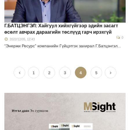
Г.БАТЦЭНГЭЛ: Хайгуул хийхгүйгээр эдийн засагт
өсөлт авчрах дараагийн төслүүд гарч ирэхгүй
0
2022/12/05, 12:43
“Энержи Ресурс” компанийн Гүйцэтгэх захирал Г.Батцэнгэл...
1
2
3
4
5