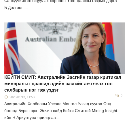
Санхүүгийн зохицуулах хорооны Үнэт цаасны газрын дарга
Б.Дөлгөөн....
КЕЙТИ СМИТ: Австралийн Засгийн газар критикал
минералыг цаашид эдийн засгийг авч явах гол
салбарын нэг гэж үздэг
0
2023/01/13, 11:53
Австралийн Холбооны Улсаас Монгол Улсад суугаа Онц
бөгөөд Бүрэн эрхт Элчин сайд Кэйти Смиттэй Mining Insight-
ийн Н.Ариунтуяа ярилцлаа....