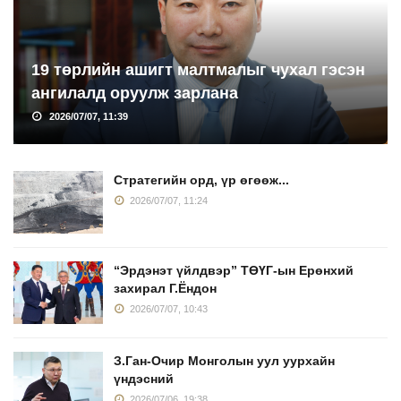
19 төрлийн ашигт малтмалыг чухал гэсэн
ангилалд оруулж зарлана
2026/07/07, 11:39
Стратегийн орд, үр өгөөж...
2026/07/07, 11:24
“Эрдэнэт үйлдвэр” ТӨҮГ-ын Ерөнхий
захирал Г.Ёндон
2026/07/07, 10:43
З.Ган-Очир Монголын уул уурхайн
үндэсний
2026/07/06, 19:38