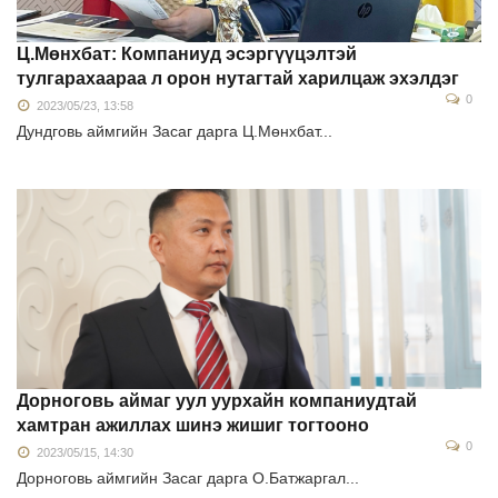
Ц.Мөнхбат: Компаниуд эсэргүүцэлтэй
тулгарахаараа л орон нутагтай харилцаж эхэлдэг
0
2023/05/23, 13:58
Дундговь аймгийн Засаг дарга Ц.Мөнхбат...
Дорноговь аймаг уул уурхайн компаниудтай
хамтран ажиллах шинэ жишиг тогтооно
0
2023/05/15, 14:30
Дорноговь аймгийн Засаг дарга О.Батжаргал...