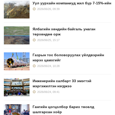
Уул уурхайн компаниуд жил бүр 7-15%-ийн
2026/06/26, 09:39
Ялбагийн хөндийн байгаль унаган
төрхөндөө орж
2026/06/25, 15:17
Газрын тос боловсруулах үйлдвэрийн
нэрэх цамхгийг
2026/06/24, 10:28
Инженерийн салбарт 33 эмэгтэй
мэргэжилтэн нэгджээ
2026/06/24, 09:41
Гангийн цогцолбор барих төсөлд
шалгарсан хоёр