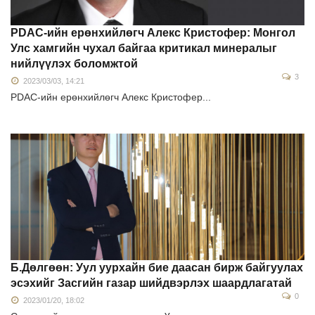
PDAC-ийн ерөнхийлөгч Алекс Кристофер: Монгол
Улс хамгийн чухал байгаа критикал минералыг
нийлүүлэх боломжтой
3
2023/03/03, 14:21
PDAC-ийн ерөнхийлөгч Алекс Кристофер...
Б.Дөлгөөн: Уул уурхайн бие даасан бирж байгуулах
эсэхийг Засгийн газар шийдвэрлэх шаардлагатай
0
2023/01/20, 18:02