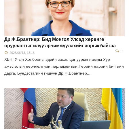
Др.Ф.Брантнер: Бид Монгол Улсад хөрөнгө
оруулалтыг илүү эрчимжүүлэхийг зорьж байгаа
0
2023/06/13, 13:18
ХБНГУ-ын Холбооны эдийн засаг, цаг уурын яамны Уур
амьсгалын өөрчлөлтийн парламентын Төрийн нарийн бичгийн
дарга, Бундэстагийн гишүүн Др.Ф.Брантнер...