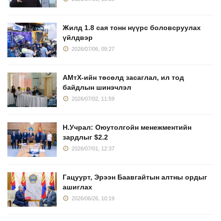
Жилд 1.8 сая тонн нүүрс боловсруулах
үйлдвэр
2026/07/06, 09:27
АМтХ-ийн төсөлд засаглал, ил тод
байдлын шинэчлэл
2026/07/02, 11:59
Н.Учрал: Оюутолгойн менежментийн
зардлыг $2.2
2026/07/01, 12:37
Гацуурт, Эрээн Баавгайтын алтны ордыг
ашиглах
2026/06/26, 10:19