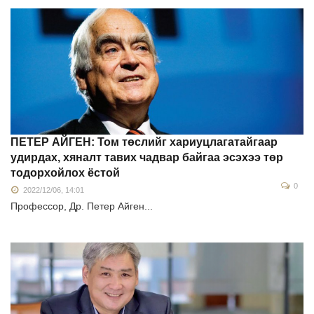
ПЕТЕР АЙГЕН: Том төслийг хариуцлагатайгаар
удирдах, хяналт тавих чадвар байгаа эсэхээ төр
тодорхойлох ёстой
0
2022/12/06, 14:01
Профессор, Др. Петер Айген...