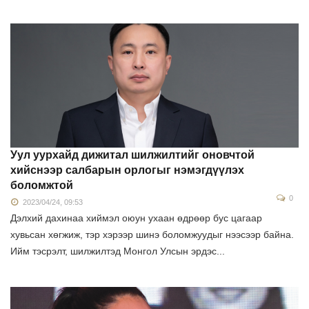
Уул уурхайд дижитал шилжилтийг оновчтой
хийснээр салбарын орлогыг нэмэгдүүлэх
боломжтой
0
2023/04/24, 09:53
Дэлхий дахинаа хиймэл оюун ухаан өдрөөр бус цагаар
хувьсан хөгжиж, тэр хэрээр шинэ боломжуудыг нээсээр байна.
Ийм тэсрэлт, шилжилтэд Монгол Улсын эрдэс...