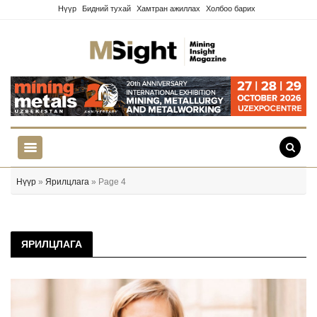
Нүүр
Бидний тухай
Хамтран ажиллах
Холбоо барих
Нүүр
»
Ярилцлага
» Page 4
ЯРИЛЦЛАГА