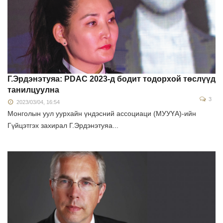
Г.Эрдэнэтуяа: PDAC 2023-д бодит тодорхой төслүүд
танилцуулна
3
2023/03/04, 16:54
Монголын уул уурхайн үндэсний ассоциаци (МУУҮА)-ийн
Гүйцэтгэх захирал Г.Эрдэнэтуяа...