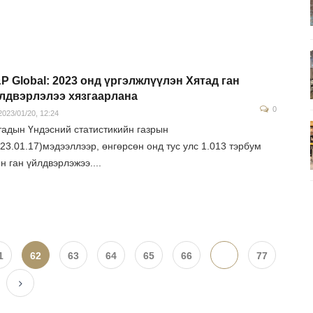
P Global: 2023 онд үргэлжлүүлэн Хятад ган
лдвэрлэлээ хязгаарлана
0
023/01/20, 12:24
тадын Үндэсний статистикийн газрын
23.01.17)мэдээллээр, өнгөрсөн онд тус улс 1.013 тэрбум
н ган үйлдвэрлэжээ....
1
62
63
64
65
66
...
77