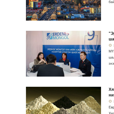
ба
"Э
ша
2
МҮ
ша
эхэ
Хя
ни
2
Ев
Хя