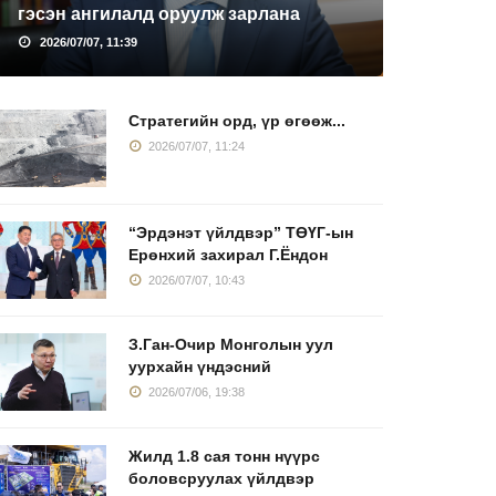
гэсэн ангилалд оруулж зарлана
2026/07/07, 11:39
Стратегийн орд, үр өгөөж...
2026/07/07, 11:24
“Эрдэнэт үйлдвэр” ТӨҮГ-ын
Ерөнхий захирал Г.Ёндон
2026/07/07, 10:43
З.Ган-Очир Монголын уул
уурхайн үндэсний
2026/07/06, 19:38
Жилд 1.8 сая тонн нүүрс
боловсруулах үйлдвэр