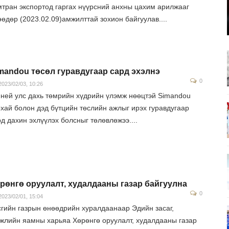
мтран экспортод гаргах нүүрсний анхны цахим арилжааг
өдөр (2023.02.09)амжилттай зохион байгуулав....
mandou төсөл гуравдугаар сард эхэлнэ
0
023/02/03, 10:26
иней улс дахь төмрийн хүдрийн үлэмж нөөцтэй Simandou
рхай болон дэд бүтцийн төслийн ажлыг ирэх гуравдугаар
д дахин эхлүүлэх болсныг төлөвлөжээ....
рөнгө оруулалт, худалдааны газар байгуулна
0
023/02/01, 15:04
сгийн газрын өнөөдрийн хуралдаанаар Эдийн засаг,
гжлийн яамны харьяа Хөрөнгө оруулалт, худалдааны газар