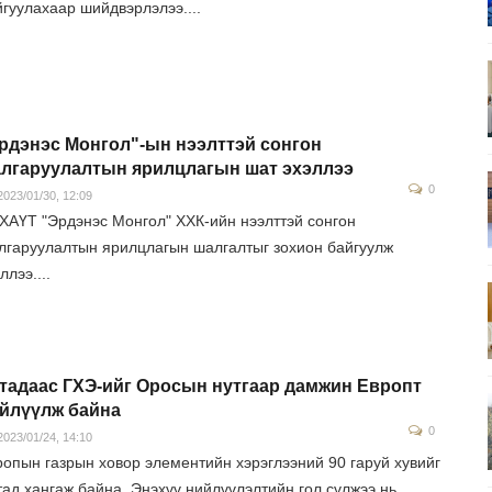
йгуулахаар шийдвэрлэлээ....
рдэнэс Монгол"-ын нээлттэй сонгон
лгаруулалтын ярилцлагын шат эхэллээ
0
023/01/30, 12:09
ХАҮТ "Эрдэнэс Монгол" ХХК-ийн нээлттэй сонгон
лгаруулалтын ярилцлагын шалгалтыг зохион байгуулж
ллээ....
тадаас ГХЭ-ийг Оросын нутгаар дамжин Европт
йлүүлж байна
0
023/01/24, 14:10
ропын газрын ховор элементийн хэрэглээний 90 гаруй хувийг
тад хангаж байна. Энэхүү нийлүүлэлтийн гол сүлжээ нь