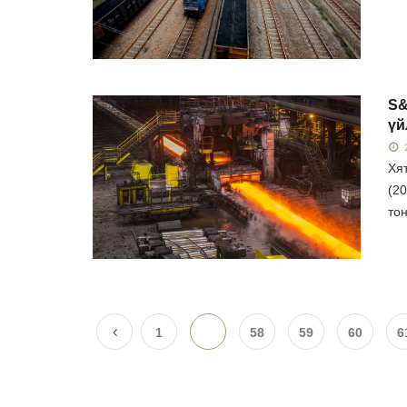
S&
үй
2
Хя
(20
тон
1
...
58
59
60
6