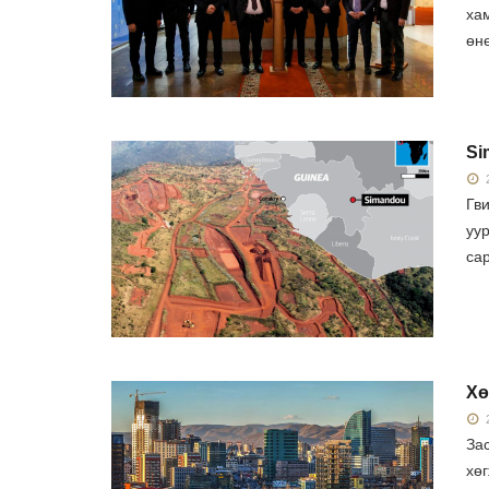
ха
өнө
Si
2
Гв
уу
сар
Хө
2
За
хө