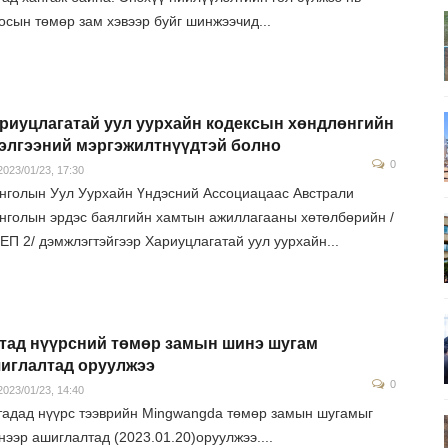
осын төмөр зам хэвээр буйг шинжээчид...
риуцлагатай уул уурхайн кодексын хөндлөнгийн
элгээний мэргэжилтнүүдтэй болно
0
023/01/23, 17:30
нголын Уул Уурхайн Үндэсний Ассоциацаас Австрали
нголын эрдэс баялгийн хамтын ажиллагааны хөтөлбөрийн /
ЕП 2/ дэмжлэгтэйгээр Хариуцлагатай уул уурхайн...
тад нүүрсний төмөр замын шинэ шугам
иглалтад оруулжээ
0
023/01/23, 14:40
тадад нүүрс тээврийн Mingwangda төмөр замын шугамыг
ээр ашиглалтад (2023.01.20)оруулжээ....