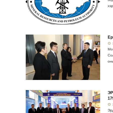
хэр
Ер
2
Мо
Со
оны
ЭР
17
2
Эр