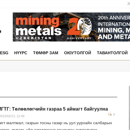
2
ESG
НҮҮРС
ТӨМӨР ЗАМ
ОЮУТОЛГОЙ
ТАВАНТОЛГОЙ
ГТГ: Төлөөлөгчийн газраа 5 аймагт байгуулна
0
023/02/13, 12:49
игт малтмал, газрын тосны газар нь уул уурхайн салбарын
длого, журам, үйл ажиллагааг таниулан сурталчлах,