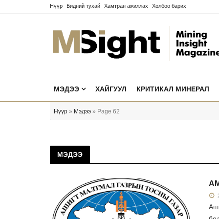
Нүүр
Бидний тухай
Хамтран ажиллах
Холбоо барих
МЭДЭЭ
ХАЙГУУЛ
КРИТИКАЛ МИНЕРАЛ
Нүүр
»
Мэдээ
» Page 62
МЭДЭЭ
АМ
2
Аш
бо