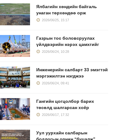
Ялбагийн хөндийн байгаль
унаган төрхөндөө орж
2026/06/25, 15:17
Газрын тос боловсруулах
үйлдвэрийн нэрэх цамхгийг
2026/06/24, 10:28
Инженерийн салбарт 33 эмэгтэй
мэргэжилтэн нэгджээ
2026/06/24, 09:41
Гангийн цогцолбор барих
төсөлд шалгарсан хоёр
2026/06/17, 17:32
Уул уурхайн салбарын
бодлогын орчин “буцалж”