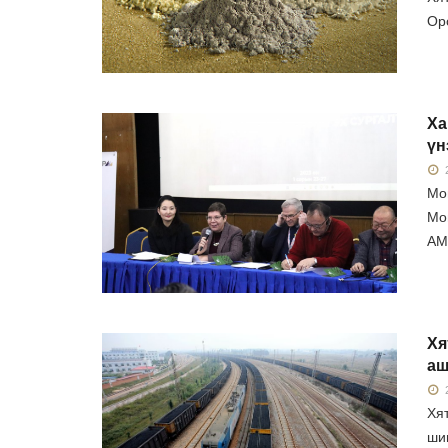
Ор
Ха
үн
2
Мо
Мо
АМ
Хя
аш
2
Хя
шин