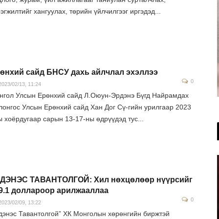
эгжилтийг хангуулах, төрийн үйлчилгээг иргэдэд...
өнхий сайд БНСУ дахь айлчлал эхэллээ
0
023/02/13, 11:24
нгол Улсын Ерөнхий сайд Л.Оюун-Эрдэнэ Бүгд Найрамдах
лонгос Улсын Ерөнхий сайд Хан Дог Сү-гийн урилгаар 2023
 хоёрдугаар сарын 13-17-ны өдрүүдэд тус...
ДЭНЭС ТАВАНТОЛГОЙ: Хил нөхцөлөөр нүүрсийг
9.1 доллароор арилжааллаа
0
023/02/09, 13:22
дэнэс Тавантолгой” ХК Монголын хөрөнгийн биржтэй