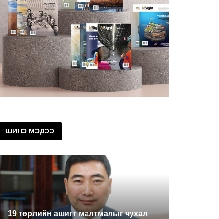
ШИНЭ МЭДЭЭ
19 төрлийн ашигт малтмалыг чухал