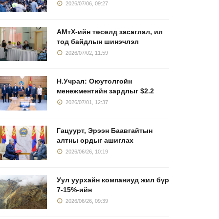
2026/07/06, 09:27
АМтХ-ийн төсөлд засаглал, ил
тод байдлын шинэчлэл
2026/07/02, 11:59
Н.Учрал: Оюутолгойн
менежментийн зардлыг $2.2
2026/07/01, 12:37
Гацуурт, Эрээн Баавгайтын
алтны ордыг ашиглах
2026/06/26, 10:19
Уул уурхайн компаниуд жил бүр
7-15%-ийн
2026/06/26, 09:39