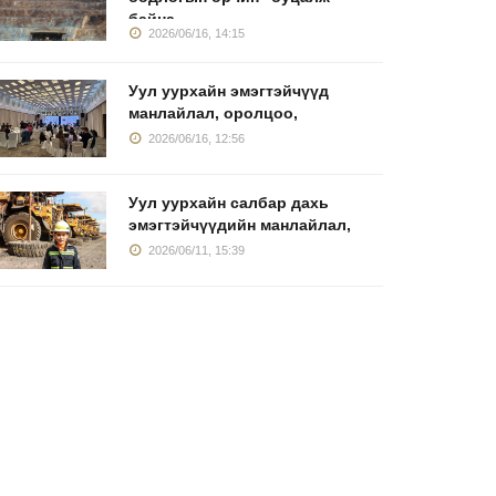
байна
2026/06/16, 14:15
Уул уурхайн эмэгтэйчүүд
манлайлал, оролцоо,
2026/06/16, 12:56
Уул уурхайн салбар дахь
эмэгтэйчүүдийн манлайлал,
2026/06/11, 15:39