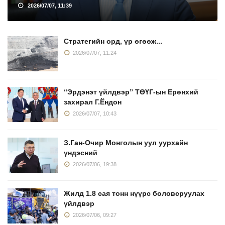
2026/07/07, 11:39
Стратегийн орд, үр өгөөж...
2026/07/07, 11:24
“Эрдэнэт үйлдвэр” ТӨҮГ-ын Ерөнхий
захирал Г.Ёндон
2026/07/07, 10:43
З.Ган-Очир Монголын уул уурхайн
үндэсний
2026/07/06, 19:38
Жилд 1.8 сая тонн нүүрс боловсруулах
үйлдвэр
2026/07/06, 09:27