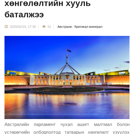
хөнгөлөлтийн хууль
баталжээ
2025/02/19, 17:30
51
Австрали
/
Критикал минерал
Австралийн парламент чухал ашигт малтмал болон
устөрөгчийн олборлолтод татварын хөнгөлөлт үзүүлэх