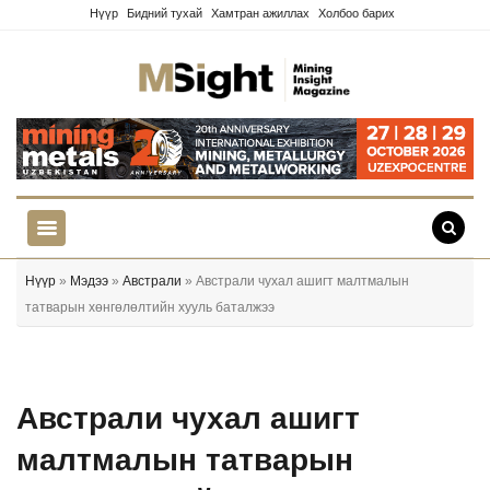
Нүүр
Бидний тухай
Хамтран ажиллах
Холбоо барих
Нүүр
»
Мэдээ
»
Австрали
» Австрали чухал ашигт малтмалын
татварын хөнгөлөлтийн хууль баталжээ
Австрали чухал ашигт
малтмалын татварын