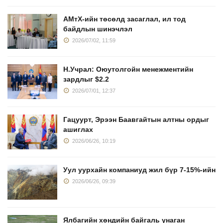
АМтХ-ийн төсөлд засаглал, ил тод
байдлын шинэчлэл
2026/07/02, 11:59
Н.Учрал: Оюутолгойн менежментийн
зардлыг $2.2
2026/07/01, 12:37
Гацуурт, Эрээн Баавгайтын алтны ордыг
ашиглах
2026/06/26, 10:19
Уул уурхайн компаниуд жил бүр 7-15%-ийн
2026/06/26, 09:39
Ялбагийн хөндийн байгаль унаган