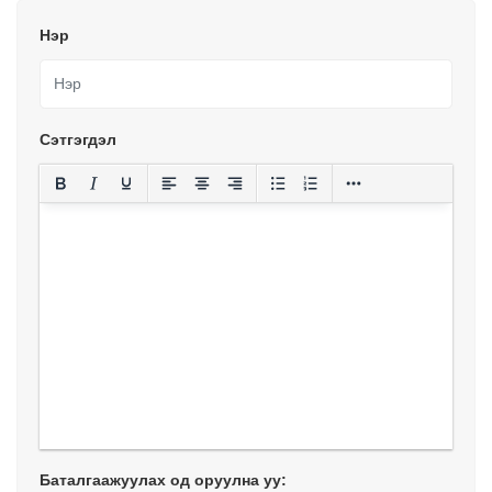
Нэр
Сэтгэгдэл
Баталгаажуулах од оруулна уу: