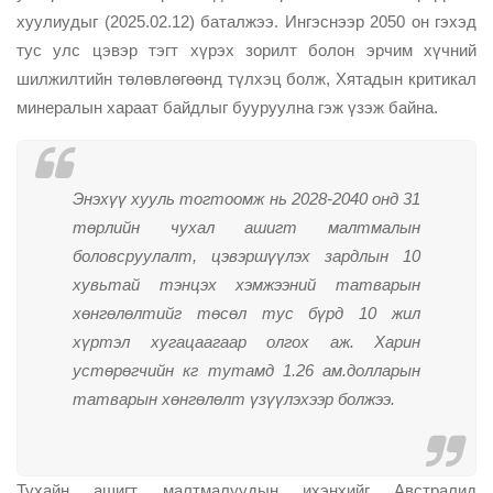
хуулиудыг (2025.02.12) баталжээ. Ингэснээр 2050 он гэхэд
тус улс цэвэр тэгт хүрэх зорилт болон эрчим хүчний
шилжилтийн төлөвлөгөөнд түлхэц болж, Хятадын критикал
минералын хараат байдлыг бууруулна гэж үзэж байна.
Энэхүү хууль тогтоомж нь 2028-2040 онд 31
төрлийн чухал ашигт малтмалын
боловсруулалт, цэвэршүүлэх зардлын 10
хувьтай тэнцэх хэмжээний татварын
хөнгөлөлтийг төсөл тус бүрд 10 жил
хүртэл хугацаагаар олгох аж. Харин
устөрөгчийн кг тутамд 1.26 ам.долларын
татварын хөнгөлөлт үзүүлэхээр болжээ.
Тухайн ашигт малтмалуудын ихэнхийг Австралид