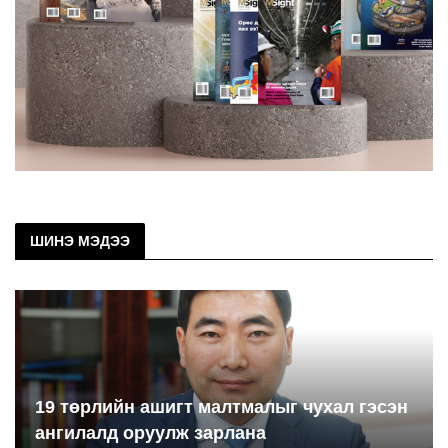
ШИНЭ МЭДЭЭ
19 төрлийн ашигт малтмалыг чухал гэсэн
ангилалд оруулж зарлана