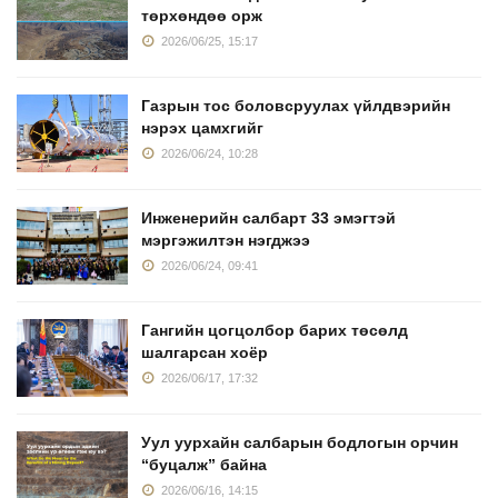
төрхөндөө орж
2026/06/25, 15:17
Газрын тос боловсруулах үйлдвэрийн
нэрэх цамхгийг
2026/06/24, 10:28
Инженерийн салбарт 33 эмэгтэй
мэргэжилтэн нэгджээ
2026/06/24, 09:41
Гангийн цогцолбор барих төсөлд
шалгарсан хоёр
2026/06/17, 17:32
Уул уурхайн салбарын бодлогын орчин
“буцалж” байна
2026/06/16, 14:15