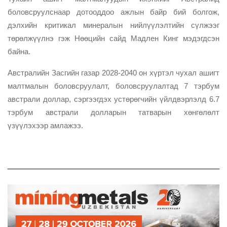
боловсруулснаар дотооддоо ажлын байр бий болгож,
дэлхийн критикал минералын нийлүүлэлтийн сүлжээг
төрөлжүүлнэ гэж Нөөцийн сайд Мадлен Кинг мэдэгдсэн
байна.
Австралийн Засгийн газар 2028-2040 он хүртэл чухал ашигт
малтмалын боловсруулалт, боловсруулалтад 7 тэрбум
австрали доллар, сэргээгдэх устөрөгчийн үйлдвэрлэлд 6.7
тэрбум австрали долларын татварын хөнгөлөлт
үзүүлэхээр амлажээ.