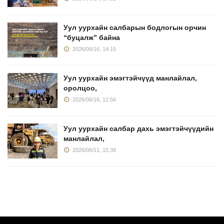
Уул уурхайн салбарын бодлогын орчин
“буцалж” байна
2026/06/16, 14:15
Уул уурхайн эмэгтэйчүүд манлайлал,
оролцоо,
2026/06/16, 12:56
Уул уурхайн салбар дахь эмэгтэйчүүдийн
манлайлал,
2026/06/11, 15:39