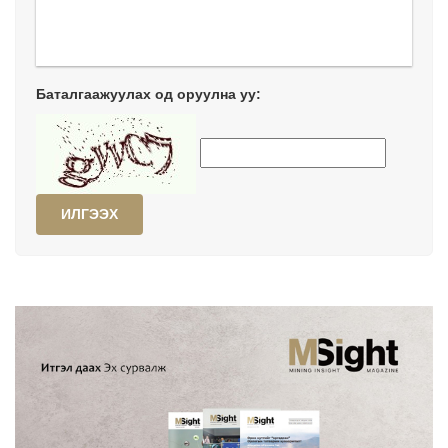
Баталгаажуулах од оруулна уу:
ИЛГЭЭХ