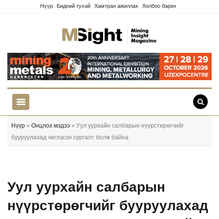
Нүүр
Бидний тухай
Хамтран ажиллах
Холбоо барих
Нүүр
»
Онцлох мэдээ
» Уул уурхайн салбарын нүүрстөрөгчийг
бууруулахад чиглэсэн сургалт болж байна
Уул уурхайн салбарын
нүүрстөрөгчийг бууруулахад