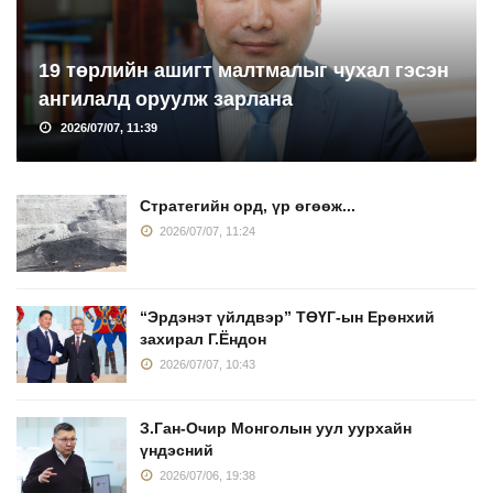
19 төрлийн ашигт малтмалыг чухал гэсэн
ангилалд оруулж зарлана
2026/07/07, 11:39
Стратегийн орд, үр өгөөж...
2026/07/07, 11:24
“Эрдэнэт үйлдвэр” ТӨҮГ-ын Ерөнхий
захирал Г.Ёндон
2026/07/07, 10:43
З.Ган-Очир Монголын уул уурхайн
үндэсний
2026/07/06, 19:38