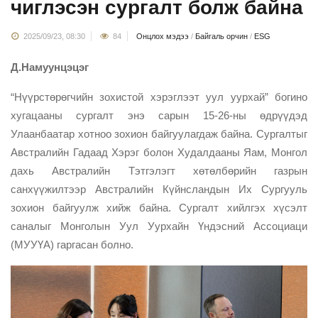
чиглэсэн сургалт болж байна
2025/09/23, 08:30
84
Онцлох мэдээ
/
Байгаль орчин
/
ESG
Д.Намуунцэцэг
“Нүүрстөрөгчийн зохистой хэрэглээт уул уурхай” богино
хугацааны сургалт энэ сарын 15-26-ны өдрүүдэд
Улаанбаатар хотноо зохион байгуулагдаж байна. Сургалтыг
Австралийн Гадаад Хэрэг болон Худалдааны Яам, Монгол
дахь Австралийн Тэтгэлэгт хөтөлбөрийн газрын
санхүүжилтээр Австралийн Күйнсландын Их Сургууль
зохион байгуулж хийж байна. Сургалт хийлгэх хүсэлт
саналыг Монголын Уул Уурхайн Үндэсний Ассоциаци
(МУУҮА) гаргасан болно.