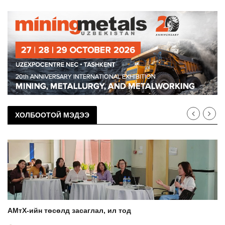
ХОЛБООТОЙ МЭДЭЭ
АМтХ-ийн төсөлд засаглал, ил тод