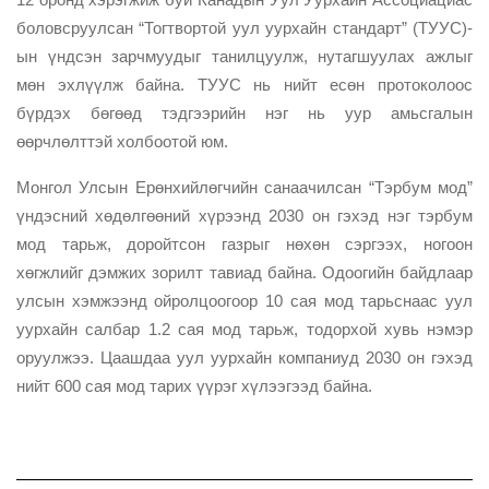
боловсруулсан “Тогтвортой уул уурхайн стандарт” (ТУУС)-
ын үндсэн зарчмуудыг танилцуулж, нутагшуулах ажлыг
мөн эхлүүлж байна. ТУУС нь нийт есөн протоколоос
бүрдэх бөгөөд тэдгээрийн нэг нь уур амьсгалын
өөрчлөлттэй холбоотой юм.
Монгол Улсын Ерөнхийлөгчийн санаачилсан “Тэрбум мод”
үндэсний хөдөлгөөний хүрээнд 2030 он гэхэд нэг тэрбум
мод тарьж, доройтсон газрыг нөхөн сэргээх, ногоон
хөгжлийг дэмжих зорилт тавиад байна. Одоогийн байдлаар
улсын хэмжээнд ойролцоогоор 10 сая мод тарьснаас уул
уурхайн салбар 1.2 сая мод тарьж, тодорхой хувь нэмэр
оруулжээ. Цаашдаа уул уурхайн компаниуд 2030 он гэхэд
нийт 600 сая мод тарих үүрэг хүлээгээд байна.