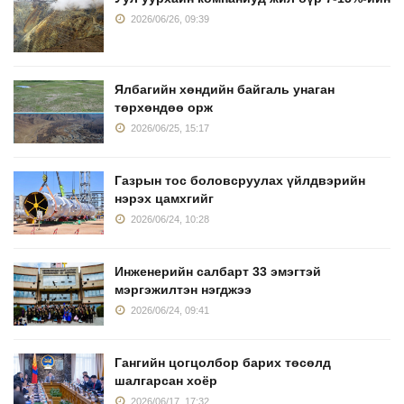
2026/06/26, 09:39
Ялбагийн хөндийн байгаль унаган
төрхөндөө орж
2026/06/25, 15:17
Газрын тос боловсруулах үйлдвэрийн
нэрэх цамхгийг
2026/06/24, 10:28
Инженерийн салбарт 33 эмэгтэй
мэргэжилтэн нэгджээ
2026/06/24, 09:41
Гангийн цогцолбор барих төсөлд
шалгарсан хоёр
2026/06/17, 17:32