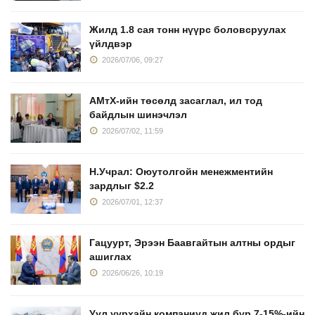
Жилд 1.8 сая тонн нүүрс боловсруулах
үйлдвэр
2026/07/06, 09:27
АМтХ-ийн төсөлд засаглал, ил тод
байдлын шинэчлэл
2026/07/02, 11:59
Н.Учрал: Оюутолгойн менежментийн
зардлыг $2.2
2026/07/01, 12:37
Гацуурт, Эрээн Баавгайтын алтны ордыг
ашиглах
2026/06/26, 10:19
Уул уурхайн компаниуд жил бүр 7-15%-ийн