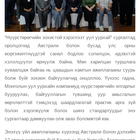
“Нүүрстөрөгчийн зохистой хэрэглээт уул уурхай” сургалтад
оролцогчид Австрали болон бусад улс орны
мэргэжилтнүүдтэй санал бодлоо солилцон, идэвхтэй
хэлэлцүүлэг өрнүүлж байна. Мөн харилцан туршлага
хуваалцаж байгаа нь цаашдын хамтын ажиллагааны суурь
болж буйг зохион байгуулагчид онцоллоо. Үүнээс гадна,
Монголын уул уурхайн компаниуд нүүрстөрөгчийн ялгарлыг
бууруулах, байгууллагын түвшинд уур амьсгалын
өөрчлөлттэй тэмцэхэд шаардлагатай практик арга зүй
болон хэрэгжүүлж болох шинэ стандартуудыг энэ
сургалтаар дамжуулан олж авах боломжтой юм.
Энэхүү үйл ажиллагааны хүрээнд Австрали болон дэлхийн
12 оронд хэрэгжиж буй Канадын Уул Уурхайн Ассоциациас