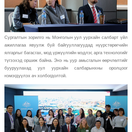
Сургалтын зорилго нь Монголын уул уурхайн салбарт үйл
ажиллагаа явуулж буй байгууллагуудад нүүрстөрөгчийн
ялгарлыг багасгах, мод үржүүлгийн мэдлэг, арга технологийг
түгээхэд оршиж байна. Энэ нь уур амьсгалын өөрчлөлтийг
бууруулахад уул уурхайн салбарынхны оролцоог
нэмэгдүүлэх ач холбогдолтой.