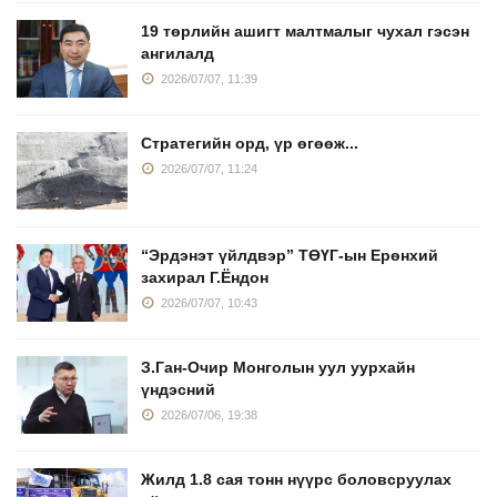
19 төрлийн ашигт малтмалыг чухал гэсэн
ангилалд
2026/07/07, 11:39
Стратегийн орд, үр өгөөж...
2026/07/07, 11:24
“Эрдэнэт үйлдвэр” ТӨҮГ-ын Ерөнхий
захирал Г.Ёндон
2026/07/07, 10:43
З.Ган-Очир Монголын уул уурхайн
үндэсний
2026/07/06, 19:38
Жилд 1.8 сая тонн нүүрс боловсруулах