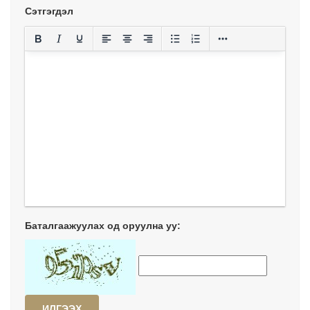
Сэтгэгдэл
Баталгаажуулах од оруулна уу:
ИЛГЭЭХ