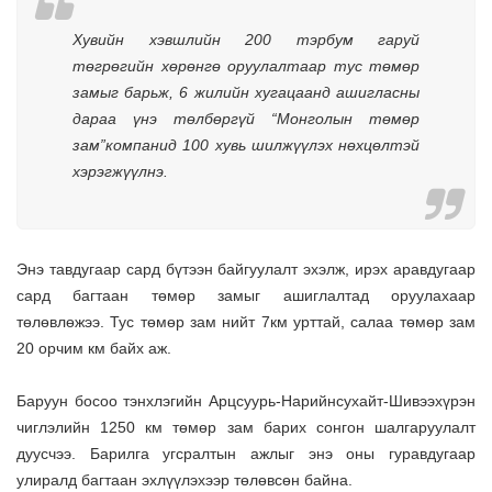
Хувийн хэвшлийн 200 тэрбум гаруй
төгрөгийн хөрөнгө оруулалтаар тус төмөр
замыг барьж, 6 жилийн хугацаанд ашигласны
дараа үнэ төлбөргүй “Монголын төмөр
зам”компанид 100 хувь шилжүүлэх нөхцөлтэй
хэрэгжүүлнэ.
Энэ тавдугаар сард бүтээн байгуулалт эхэлж, ирэх аравдугаар
сард багтаан төмөр замыг ашиглалтад оруулахаар
төлөвлөжээ. Тус төмөр зам нийт 7км урттай, салаа төмөр зам
20 орчим км байх аж.
Баруун босоо тэнхлэгийн Арцсуурь-Нарийнсухайт-Шивээхүрэн
чиглэлийн 1250 км төмөр зам барих сонгон шалгаруулалт
дуусчээ. Барилга угсралтын ажлыг энэ оны гуравдугаар
улиралд багтаан эхлүүлэхээр төлөвсөн байна.