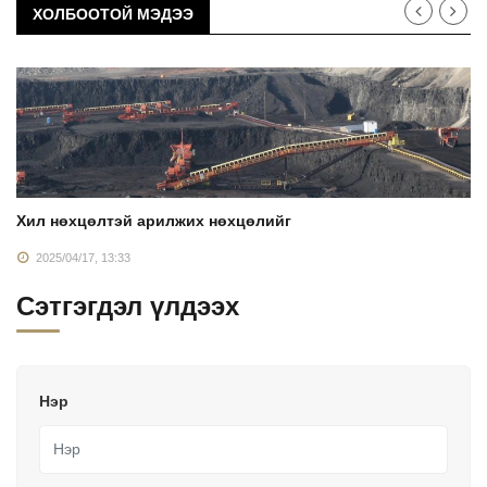
ХОЛБООТОЙ МЭДЭЭ
Хил нөхцөлтэй арилжих нөхцөлийг
2025/04/17, 13:33
Сэтгэгдэл үлдээх
Нэр