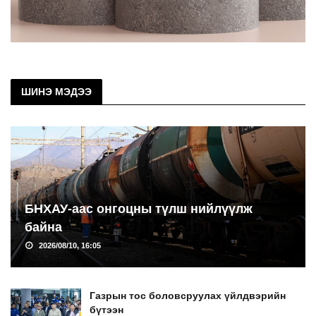
ШИНЭ МЭДЭЭ
БНХАУ-аас онгоцны түлш нийлүүлж
байна
2026/08/10, 16:05
Газрын тос боловсруулах үйлдвэрийн
бүтээн