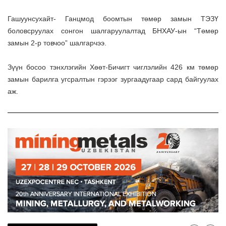
Гашуунсухайт- Ганцмод боомтын төмөр замын ТЭЗҮ
боловсруулах сонгон шалгаруулалтад БНХАУ-ын “Төмөр
замын 2-р товчоо” шалгарчээ.
Зүүн босоо тэнхлэгийн Хөөт-Бичигт чиглэлийн 426 км төмөр
замын барилга угсралтын гэрээг зургаадугаар сард байгуулах
аж.