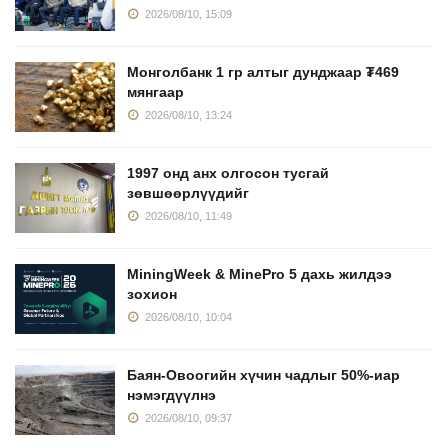
2026/08/10, 15:09
Монголбанк 1 гр алтыг дунджаар ₮469
мянгаар
2026/08/10, 13:24
1997 онд анх олгосон тусгай
зөвшөөрлүүдийг
2026/08/10, 11:49
MiningWeek & MinePro 5 дахь жилдээ
зохион
2026/08/10, 10:04
Баян-Овоогийн хүчин чадлыг 50%-иар
нэмэгдүүлнэ
2026/08/10, 09:37