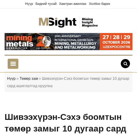
Нүүр
Бидний тухай
Хамтран ажиллах
Холбоо барих
Нүүр
»
Төмөр зам
» Шивээхүрэн-Сэхэ боомтын төмөр замыг 10 дугаар
сард ашиглалтад оруулна
Шивээхүрэн-Сэхэ боомтын
төмөр замыг 10 дугаар сард