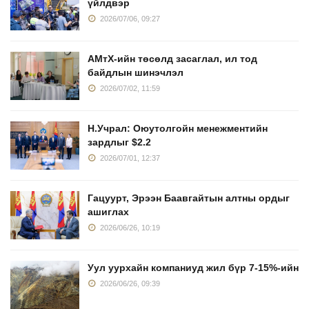
үйлдвэр
2026/07/06, 09:27
АМтХ-ийн төсөлд засаглал, ил тод
байдлын шинэчлэл
2026/07/02, 11:59
Н.Учрал: Оюутолгойн менежментийн
зардлыг $2.2
2026/07/01, 12:37
Гацуурт, Эрээн Баавгайтын алтны ордыг
ашиглах
2026/06/26, 10:19
Уул уурхайн компаниуд жил бүр 7-15%-ийн
2026/06/26, 09:39