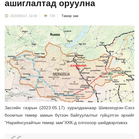
ашиглалтад оруулна
2023/05/17, 10:00
734
Төмөр зам
Засгийн газрын (2023.05.17) хуралдаанаар Шивээхүрэн-Сэхэ
боомтын төмөр замын бүтээн байгуулалтыг гүйцэтгэх эрхийг
“Нарийнсухайтын төмөр зам”ХХК-д олгохоор шийдвэрлэжээ.