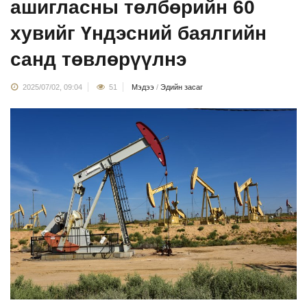
ашигласны төлбөрийн 60
хувийг Үндэсний баялгийн
санд төвлөрүүлнэ
2025/07/02, 09:04
51
Мэдээ
/
Эдийн засаг