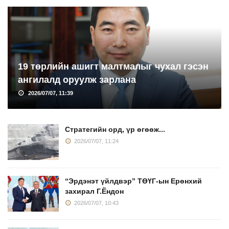
19 төрлийн ашигт малтмалыг чухал гэсэн
ангилалд оруулж зарлана
2026/07/07, 11:39
Стратегийн орд, үр өгөөж...
2026/07/07, 11:24
“Эрдэнэт үйлдвэр” ТӨҮГ-ын Ерөнхий
захирал Г.Ёндон
2026/07/07, 10:43