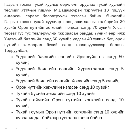
Газрын тосны тухай хуульд өөрчлөлт оруулах тухай хуулийн 
төслийг УИХ-ын гишүүн М.Бадамсүрэн тэргүүтэй 13 гишүүн 
өнгөрсөн сараас боловсруулж эхэлсэн байна. Өнөөгийн 
Газрын тосны тухай хуулиар нөөц ашигласны төлбөрийн 30 
хувийг Орон нутгийн хөгжлийн нэгдсэн санд, 70 хувийг Улсын 
төсөвт тус тус төвлөрүүлнэ гэж заасан байдаг. Үүнийг өөрчилж 
Үндэсний баялгийн санд 60 хувийг, үлдсэн 40 хувийг бүс, орон 
нутгийн хамаарал бүхий санд төвлөрүүлэхээр болжээ. 
Тодруулбал, 
Үндэсний баялгийн сангийн Ирээдүйн өв санд 50 
хувийг,
Үндэсний баялгийн сангийн Хуримтлалын санд 5 
хувийг,
Үндэсний баялгийн сангийн Хөгжлийн санд 5 хувийг,
Орон нутгийн хөгжлийн нэгдсэн санд 10 хувийг,
Тухайн бүсийн хөгжлийн санд 10 хувийг,
Тухайн аймгийн Орон нутгийн хөгжлийн санд 10 
хувийг,
Тухайн сумын Орон нутгийн хөгжлийн санд 10 хувийг 
хуваарилдаг байхаар тусгалаа гэсэн байна. 