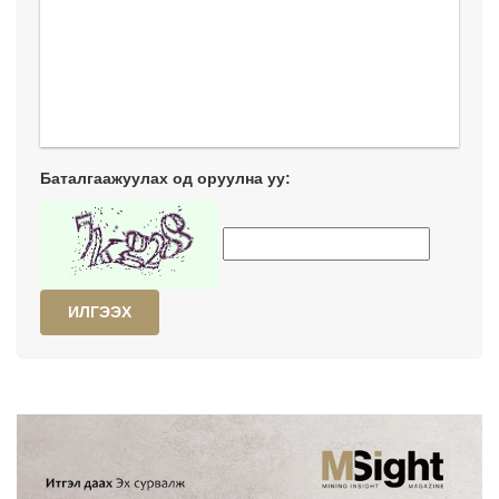
Баталгаажуулах од оруулна уу:
ИЛГЭЭХ