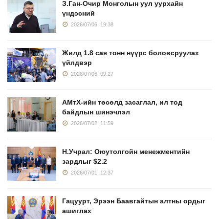
З.Ган-Очир Монголын уул уурхайн
үндэсний
2026/07/06, 19:38
Жилд 1.8 сая тонн нүүрс боловсруулах
үйлдвэр
2026/07/06, 09:27
АМтХ-ийн төсөлд засаглал, ил тод
байдлын шинэчлэл
2026/07/02, 11:59
Н.Учрал: Оюутолгойн менежментийн
зардлыг $2.2
2026/07/01, 12:37
Гацуурт, Эрээн Баавгайтын алтны ордыг
ашиглах