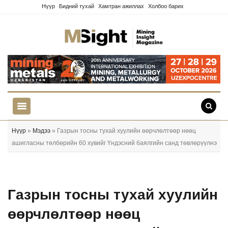
Нүүр
Бидний тухай
Хамтран ажиллах
Холбоо барих
Нүүр
»
Мэдээ
» Газрын тосны тухай хуулийн өөрчлөлтөөр нөөц
ашигласны төлбөрийн 60 хувийг Үндэсний баялгийн санд төвлөрүүлнэ
Газрын тосны тухай хуулийн
өөрчлөлтөөр нөөц