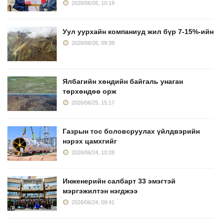
2026/06/26, 10:19
Уул уурхайн компаниуд жил бүр 7-15%-ийн
2026/06/26, 09:39
Ялбагийн хөндийн байгаль унаган
төрхөндөө орж
2026/06/25, 15:17
Газрын тос боловсруулах үйлдвэрийн
нэрэх цамхгийг
2026/06/24, 10:28
Инженерийн салбарт 33 эмэгтэй
мэргэжилтэн нэгджээ
2026/06/24, 09:41