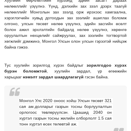
Хуулийн өөрчлөлтийн хүрээнд эдийн засагт дараах 
нөлөөллийг үзүүлнэ. Үүнд, дэлхийн зах зээл дээрх таагүй 
нөлөөллийг Монголын зах зээлд орж ирэхээс хамгаална, 
хэрэглэгчийн хувьд дотоодын зах зээлийг ашиглах боломж 
олгоно, улсын төсөвт нөлөө үзүүлнэ, эдийн засгийн өсөлт 
болон ажил эрхлэлтийн байдалд нөлөө үзүүлнэ, хөрөнгө 
оруулалтын нөхцөлийг сайжруулах, зах зээлийн тогтвортой 
хөгжлийг дэмжинэ, Монгол Улсын олон улсын гэрээтэй нийцэж 
байна гэжээ. 
Тус хуулийн зорилгод хүрэх байдлыг 
зорилгодоо хүрэх 
бүрэн боломжтой
, хуулийн зардал, үр өгөөжийн 
харьцааг 
нэмэлт зардал шаардлагагүй
 гэсэн байна. 
Монгол Улс 2020 оноос хойш Улсын төсөвт 321 
сая ам.долларыг газрын тосны борлуулалтын 
орлогоос төвлөрүүлсэн. Цаашид 2040 он 
хүртэл газрын тосны жилийн олборлолт 1.5 сая 
тонн хүртэл өсөх төлөвтэй аж. 