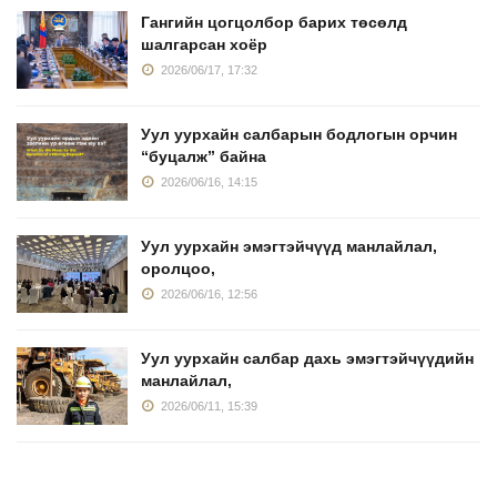
Гангийн цогцолбор барих төсөлд
шалгарсан хоёр
2026/06/17, 17:32
Уул уурхайн салбарын бодлогын орчин
“буцалж” байна
2026/06/16, 14:15
Уул уурхайн эмэгтэйчүүд манлайлал,
оролцоо,
2026/06/16, 12:56
Уул уурхайн салбар дахь эмэгтэйчүүдийн
манлайлал,
2026/06/11, 15:39