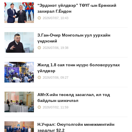
“Эрдэнэт үйлдвэр” ТӨҮГ-ын Ерөнхий
захирал Г.Ёндон
2026/07/07, 10:43
З.Ган-Очир Монголын уул уурхайн
үндэсний
2026/07/06, 19:38
Жилд 1.8 сая тонн нүүрс боловсруулах
үйлдвэр
2026/07/06, 09:27
АМтХ-ийн төсөлд засаглал, ил тод
байдлын шинэчлэл
2026/07/02, 11:59
Н.Учрал: Оюутолгойн менежментийн
зардлыг $2.2