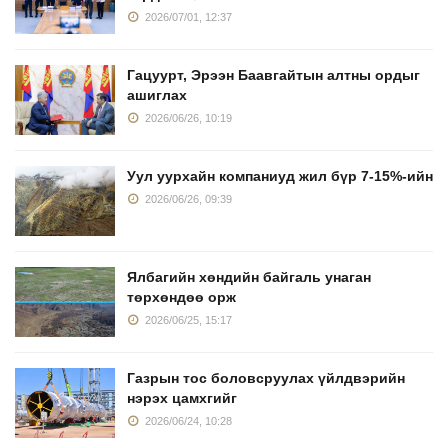
2026/07/01, 12:37
Гацуурт, Эрээн Баавгайтын алтны ордыг
ашиглах
2026/06/26, 10:19
Уул уурхайн компаниуд жил бүр 7-15%-ийн
2026/06/26, 09:39
Ялбагийн хөндийн байгаль унаган
төрхөндөө орж
2026/06/25, 15:17
Газрын тос боловсруулах үйлдвэрийн
нэрэх цамхгийг
2026/06/24, 10:28