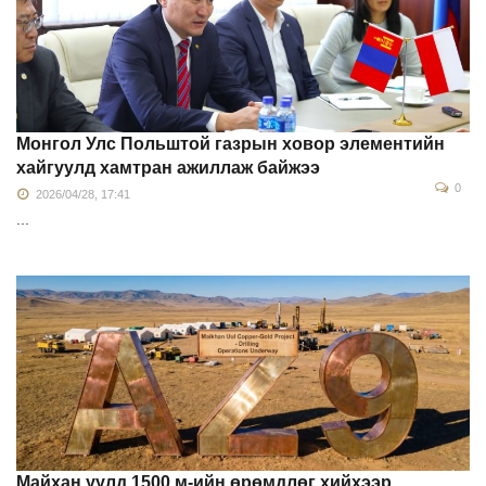
Монгол Улс Польштой газрын ховор элементийн
хайгуулд хамтран ажиллаж байжээ
0
2026/04/28, 17:41
...
Майхан уулд 1500 м-ийн өрөмдлөг хийхээр