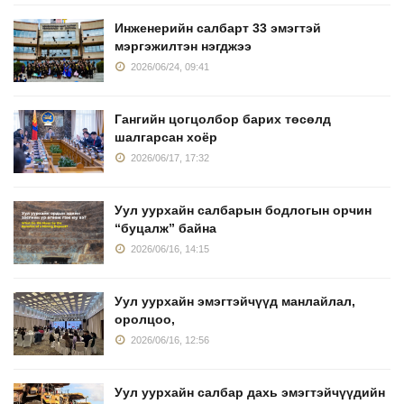
Инженерийн салбарт 33 эмэгтэй
мэргэжилтэн нэгджээ
2026/06/24, 09:41
Гангийн цогцолбор барих төсөлд
шалгарсан хоёр
2026/06/17, 17:32
Уул уурхайн салбарын бодлогын орчин
“буцалж” байна
2026/06/16, 14:15
Уул уурхайн эмэгтэйчүүд манлайлал,
оролцоо,
2026/06/16, 12:56
Уул уурхайн салбар дахь эмэгтэйчүүдийн