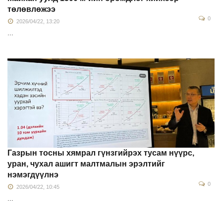
төлөвлөжээ
0
2026/04/22, 13:20
...
Газрын тосны хямрал гүнзгийрэх тусам нүүрс,
уран, чухал ашигт малтмалын эрэлтийг
нэмэгдүүлнэ
0
2026/04/22, 10:45
...