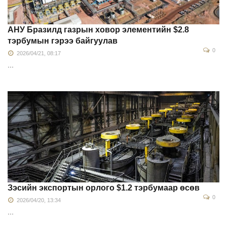
АНУ Бразилд газрын ховор элементийн $2.8
тэрбумын гэрээ байгуулав
0
2026/04/21, 08:17
...
Зэсийн экспортын орлого $1.2 тэрбумаар өсөв
0
2026/04/20, 13:34
...