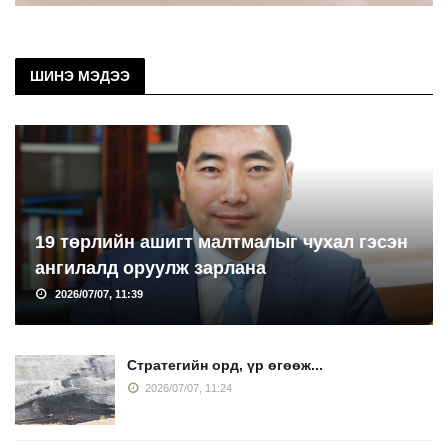
ШИНЭ МЭДЭЭ
19 төрлийн ашигт малтмалыг чухал гэсэн
ангилалд оруулж зарлана
2026/07/07, 11:39
Стратегийн орд, үр өгөөж...
2026/07/07, 11:24