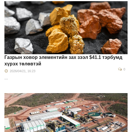
Газрын ховор элементийн зах зээл $41.1 тэрбумд
хүрэх төлөвтэй
0
2026/04/21, 16:23
...