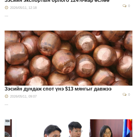
Зэсийн экспортын орлого 124%-иар өслөө
0
2026/05/11, 12:18
...
Зэсийн дундаж спот үнэ $13 мянгыг давжээ
0
2026/05/11, 09:07
...