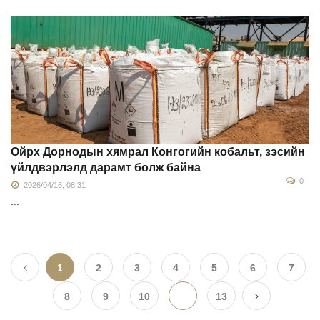
Ойрх Дорнодын хямрал Конгогийн кобальт, зэсийн
үйлдвэрлэлд дарамт болж байна
0
2026/04/16, 08:31
...
1
2
3
4
5
6
7
8
9
10
...
13