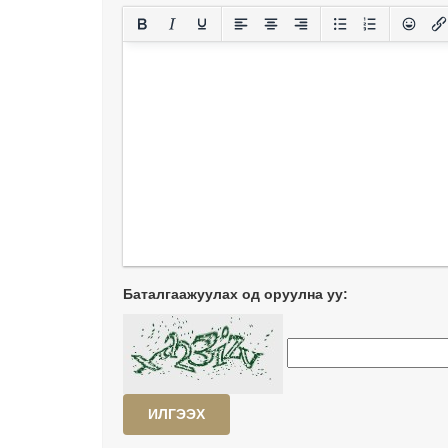
Баталгаажуулах од оруулна уу:
ИЛГЭЭХ