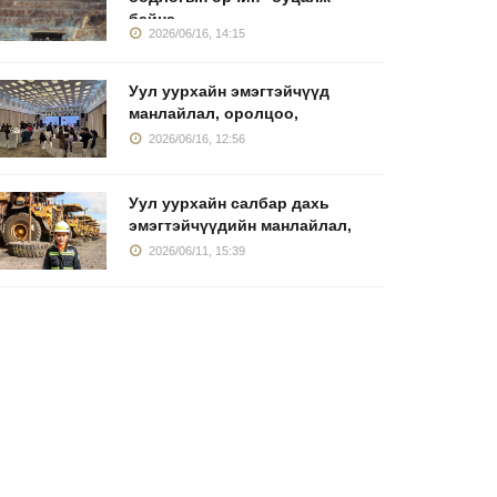
байна
2026/06/16, 14:15
Уул уурхайн эмэгтэйчүүд
манлайлал, оролцоо,
ул уурхайн
Уул уурхайн салбар
МАК комп
2026/06/16, 12:56
мэгтэйчүүд
дахь эмэгтэйчүүдийн
Өмнөговь
анлайлал,
Гурвантэс
2026/06/11, 15:39
Уул уурхайн салбар дахь
2026/06/16, 12:56
2026/06/09
эмэгтэйчүүдийн манлайлал,
2026/06/11, 15:39