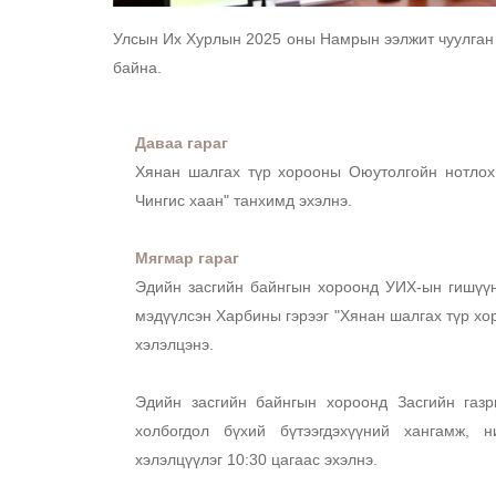
Улсын Их Хурлын 2025 оны Намрын ээлжит чуулган (
байна. 
Даваа гараг
Хянан шалгах түр хорооны Оюутолгойн нотлох 
Чингис хаан" танхимд эхэлнэ. 
Мягмар гараг
Эдийн засгийн байнгын хороонд УИХ-ын гишүүн
мэдүүлсэн Харбины гэрээг "Хянан шалгах түр хор
хэлэлцэнэ. 
Эдийн засгийн байнгын хороонд Засгийн газр
холбогдол бүхий бүтээгдэхүүний хангамж, н
хэлэлцүүлэг 10:30 цагаас эхэлнэ. 