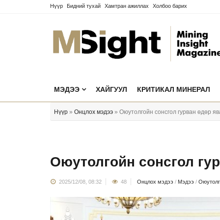
Нүүр
Бидний тухай
Хамтран ажиллах
Холбоо барих
МЭДЭЭ
ХАЙГУУЛ
КРИТИКАЛ МИНЕРАЛ
Нүүр
»
Онцлох мэдээ
» Оюутолгойн сонсгол гурван өдөр яв
Оюутолгойн сонсгол гур
2025/12/08, 08:32
48
Онцлох мэдээ
/
Мэдээ
/
Оюутолг