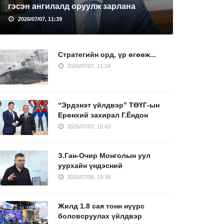
гэсэн ангилалд оруулж зарлана
2026/07/07, 11:39
Стратегийн орд, үр өгөөж...
2026/07/07, 11:24
“Эрдэнэт үйлдвэр” ТӨҮГ-ын
Ерөнхий захирал Г.Ёндон
2026/07/07, 10:43
З.Ган-Очир Монголын уул
уурхайн үндэсний
2026/07/06, 19:38
Жилд 1.8 сая тонн нүүрс
боловсруулах үйлдвэр