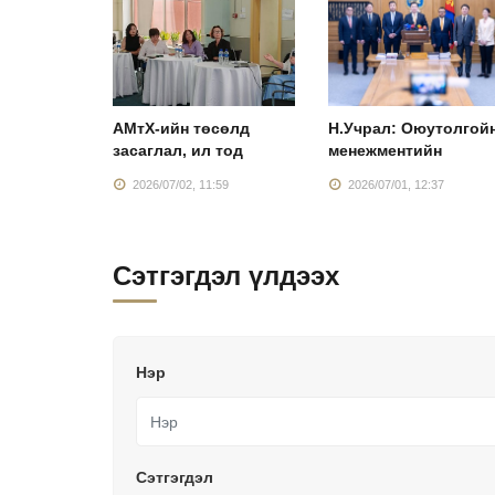
Монголын
АМтХ-ийн төсөлд
Н.Учрал: Оюутолгой
засаглал, ил тод
менежментийн
:38
2026/07/02, 11:59
2026/07/01, 12:37
Сэтгэгдэл үлдээх
Нэр
Сэтгэгдэл