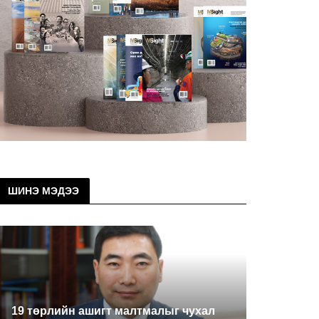
ШИНЭ МЭДЭЭ
19 төрлийн ашигт малтмалыг чухал