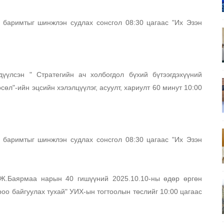
баримтыг шинжлэн судлах сонсгол 08:30 цагаас "Их Эзэн 
үүлсэн " Стратегийн ач холбогдол бүхий бүтээгдэхүүний 
өл"-ийн эцсийн хэлэлцүүлэг, асуулт, хариулт 60 минут 10:00 
баримтыг шинжлэн судлах сонсгол 08:30 цагаас "Их Эзэн 
Ж.Баярмаа нарын 40 гишүүний 2025.10.10-ны өдөр өргөн 
оо байгуулах тухай" УИХ-ын тогтоолын төслийг 10:00 цагаас 