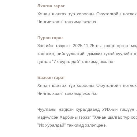
Лхагва гараг
Хянан шалгах түр хорооны Оюутолгойн нотлох 
Чингис хаан" танхимд эхэлнэ. 
Пүрэв гараг
Засгийн газрын 2025.11.25-ны өдөр өргөн мэд
хангамж, нийлүүлэлтийг дэмжих тухай хуулийн төс
цагаас "Их хуралдай" танхимд эхэлнэ. 
Баасан гараг
Хянан шалгах түр хорооны Оюутолгойн нотлох 
Чингис хаан" танхимд эхэлнэ. 
Чуулганы нэгдсэн хуралдаанд УИХ-ын гишүүн 
мэдүүлсэн Харбины гэрээг "Хянан шалгах түр хор
"Их хуралдай" танхимд хэлэлцэнэ. 