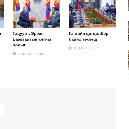
н
Гацуурт, Эрээн
Гангийн цогцолбор
У
Баавгайтын алтны
барих төсөлд
э
ордыг
м
2026/06/17, 17:32
2026/06/26, 10:19