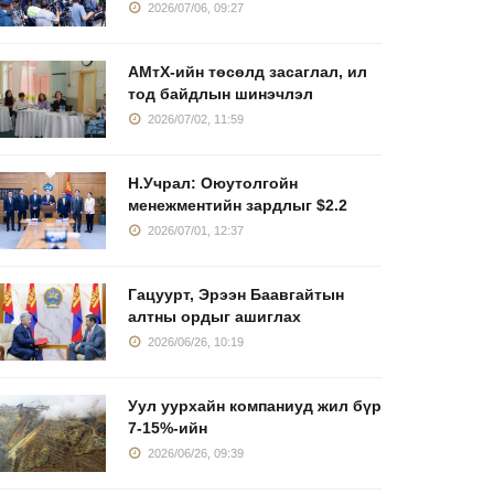
2026/07/06, 09:27
АМтХ-ийн төсөлд засаглал, ил
тод байдлын шинэчлэл
2026/07/02, 11:59
Н.Учрал: Оюутолгойн
менежментийн зардлыг $2.2
2026/07/01, 12:37
Гацуурт, Эрээн Баавгайтын
алтны ордыг ашиглах
2026/06/26, 10:19
Уул уурхайн компаниуд жил бүр
7-15%-ийн
2026/06/26, 09:39