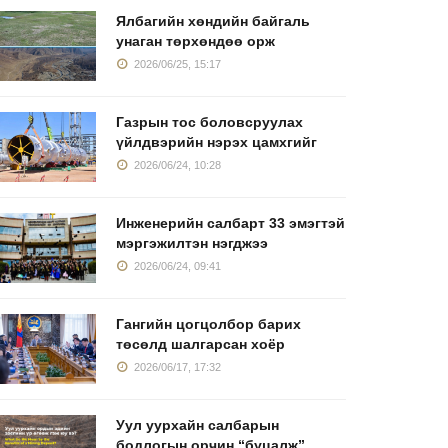
Ялбагийн хөндийн байгаль
унаган төрхөндөө орж
2026/06/25, 15:17
Газрын тос боловсруулах
үйлдвэрийн нэрэх цамхгийг
2026/06/24, 10:28
Инженерийн салбарт 33 эмэгтэй
мэргэжилтэн нэгджээ
2026/06/24, 09:41
Гангийн цогцолбор барих
төсөлд шалгарсан хоёр
2026/06/17, 17:32
Уул уурхайн салбарын
бодлогын орчин “буцалж”