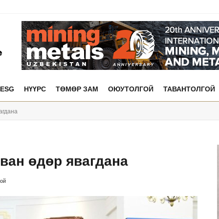
ESG
НҮҮРС
ТӨМӨР ЗАМ
ОЮУТОЛГОЙ
ТАВАНТОЛГОЙ
агдана
ван өдөр явагдана
ой