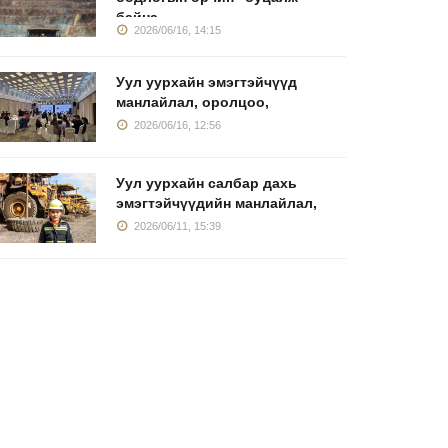
байна
2026/06/16, 14:15
Уул уурхайн эмэгтэйчүүд
манлайлал, оролцоо,
2026/06/16, 12:56
Уул уурхайн салбар дахь
эмэгтэйчүүдийн манлайлал,
2026/06/11, 15:39