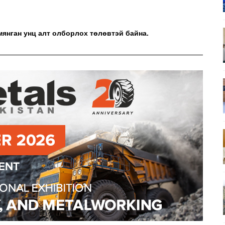
мянган унц алт олборлох төлөвтэй байна.