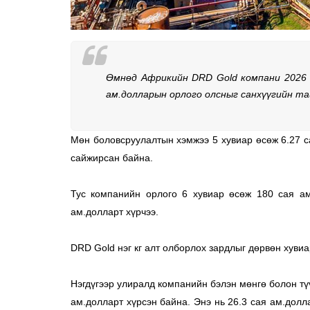
Өмнөд Африкийн DRD Gold компани 2026 о
ам.долларын орлого олсныг санхүүгийн та
Мөн боловсруулалтын хэмжээ 5 хувиар өсөж 6.27 сая
сайжирсан байна. 
Тус компанийн орлого 6 хувиар өсөж 180 сая ам
ам.долларт хүрчээ. 
DRD Gold нэг кг алт олборлох зардлыг дөрвөн хувиа
Нэгдүгээр улиралд компанийн бэлэн мөнгө болон түү
ам.долларт хүрсэн байна. Энэ нь 26.3 сая ам.долл