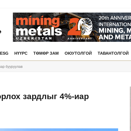
ESG
НҮҮРС
ТӨМӨР ЗАМ
ОЮУТОЛГОЙ
ТАВАНТОЛГОЙ
иар бууруулав
борлох зардлыг 4%-иар