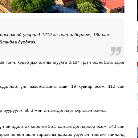
ны эхний улиралд 1219 кг алт олборлож, 180 сая 
йландаа дурджээ.
 тонн, хүдэр дэх алтны агуулга 0.194 гр/тн болж бага зэрэг 
.доллар, үйл ажиллагааны ашиг 19 хувиар өсөж, 112 сая 
р бууруулж, 58.3 мянган ам.долларт хүргэсэн байна. 
нтэй адилтгах хөрөнгө 35.3 сая ам доллароор өсөж, 140 сая 
арын ногдол ашиг тараасны дараах үзүүлэлт гэдгийг тайланд 