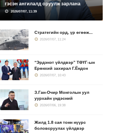
гэсэн ангилалд оруулж зарлана
2026/07/07, 11:39
Стратегийн орд, үр өгөөж...
2026/07/07, 11:24
“Эрдэнэт үйлдвэр” ТӨҮГ-ын
Ерөнхий захирал Г.Ёндон
2026/07/07, 10:43
З.Ган-Очир Монголын уул
уурхайн үндэсний
2026/07/06, 19:38
Жилд 1.8 сая тонн нүүрс
боловсруулах үйлдвэр