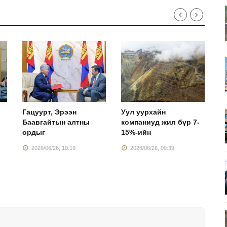
Гацуурт, Эрээн
Уул уурхайн
Г
Баавгайтын алтны
компаниуд жил бүр 7-
б
ордыг
15%-ийн
ү
2026/06/26, 10:19
2026/06/26, 09:39