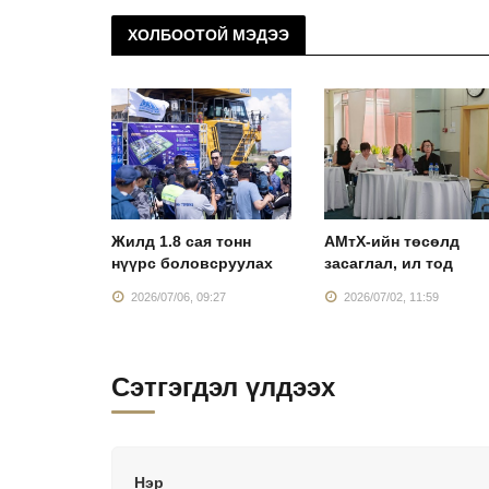
ХОЛБООТОЙ МЭДЭЭ
лдвэр”
Жилд 1.8 сая тонн
АМтХ-ийн төсөлд
нхий
нүүрс боловсруулах
засаглал, ил тод
:43
2026/07/06, 09:27
2026/07/02, 11:59
Сэтгэгдэл үлдээх
Нэр