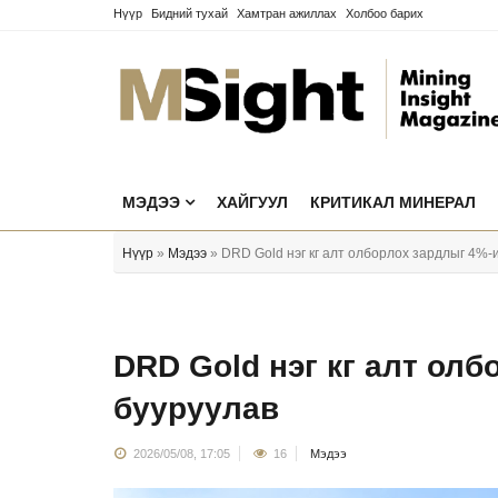
Нүүр
Бидний тухай
Хамтран ажиллах
Холбоо барих
МЭДЭЭ
ХАЙГУУЛ
КРИТИКАЛ МИНЕРАЛ
Нүүр
»
Мэдээ
» DRD Gold нэг кг алт олборлох зардлыг 4%-
DRD Gold нэг кг алт ол
бууруулав
2026/05/08, 17:05
16
Мэдээ