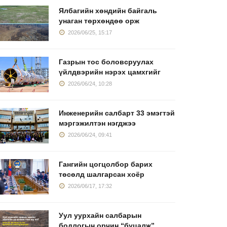
Ялбагийн хөндийн байгаль
унаган төрхөндөө орж
2026/06/25, 15:17
Газрын тос боловсруулах
үйлдвэрийн нэрэх цамхгийг
2026/06/24, 10:28
азрын тос
Инженерийн салбарт
Уул уурха
Инженерийн салбарт 33 эмэгтэй
оловсруулах
33 эмэгтэй
дахь эмэ
мэргэжилтэн нэгджээ
йлдвэрийн
2026/06/24, 09:41
2026/06/24, 09:41
2026/06/11
2026/06/24, 10:28
Гангийн цогцолбор барих
төсөлд шалгарсан хоёр
2026/06/17, 17:32
Уул уурхайн салбарын
бодлогын орчин “буцалж”