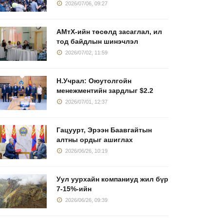
2026/07/06, 09:27
АМтХ-ийн төсөлд засаглал, ил
тод байдлын шинэчлэл
2026/07/02, 11:59
Н.Учрал: Оюутолгойн
менежментийн зардлыг $2.2
2026/07/01, 12:37
Гацуурт, Эрээн Баавгайтын
алтны ордыг ашиглах
2026/06/26, 10:19
Уул уурхайн компаниуд жил бүр
7-15%-ийн
2026/06/26, 09:39