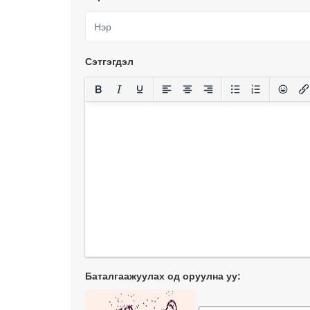
Сэтгэгдэл
Баталгаажуулах од оруулна уу: