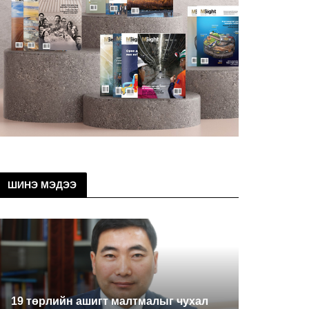
ШИНЭ МЭДЭЭ
19 төрлийн ашигт малтмалыг чухал