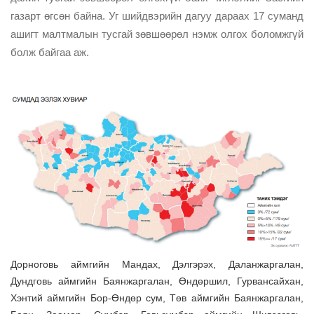
газарт өгсөн байна. Уг шийдвэрийн дагуу дараах 17 суманд
ашигт малтмалын тусгай зөвшөөрөл нэмж олгох боломжгүй
болж байгаа аж.
Дорноговь аймгийн Мандах, Дэлгэрэх, Даланжаргалан,
Дундговь аймгийн Баянжаргалан, Өндөршил, Гурвансайхан,
Хэнтий аймгийн Бор-Өндөр сум, Төв аймгийн Баянжаргалан,