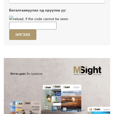
Баталгаажуулах од оруулна уу:
ИЛГЭЭХ