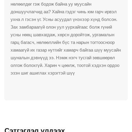
нөлөөлдөг гэж бодож байна уу муусайн
доншуучлагчид аа? Хайна гэдэг чинь юм гарч ирвэл
ухна л гэсэн үг. Усны асуудал үнэхээр хүнд болсон.
Зах замбараагүй олон уул уурхайгаас болж гүний
усны нөөц шавхагдаж, хөрсн доройтож, ургамалын
гарц багасч, нөлөөллийн бүс та нарын тогтоосноор
хамаагүй их газар нутгийг хамарч байгаа шүү муусайн
шуналын дэвнүүд ээ. Нэмж нэгч тусгай зөвшөөрөл
олгож болохгүй. Харин ч цөөлж, тоотой хэдхэн ордоо
эзэн шиг ашиглах хэрэгтэй шүү
Сэтгэгдэл үлдээх