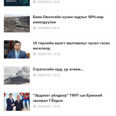
2026/08/10, 10:04
Баян-Овоогийн хүчин чадлыг 50%-иар
нэмэгдүүлнэ
2026/08/10, 09:37
19 төрлийн ашигт малтмалыг чухал гэсэн
ангилалд
2026/07/07, 11:39
Стратегийн орд, үр өгөөж...
2026/07/07, 11:24
“Эрдэнэт үйлдвэр” ТӨҮГ-ын Ерөнхий
захирал Г.Ёндон
2026/07/07, 10:43