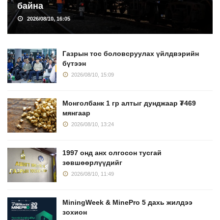
байна
2026/08/10, 16:05
Газрын тос боловсруулах үйлдвэрийн
бүтээн
2026/08/10, 15:09
Монголбанк 1 гр алтыг дунджаар ₮469
мянгаар
2026/08/10, 13:24
1997 онд анх олгосон тусгай
зөвшөөрлүүдийг
2026/08/10, 11:49
MiningWeek & MinePro 5 дахь жилдээ
зохион