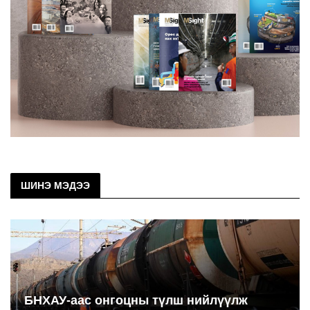
ШИНЭ МЭДЭЭ
БНХАУ-аас онгоцны түлш нийлүүлж