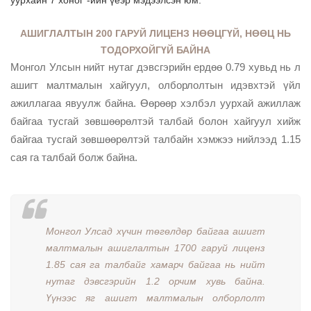
АШИГЛАЛТЫН 200 ГАРУЙ ЛИЦЕНЗ НӨӨЦГҮЙ, НӨӨЦ НЬ
ТОДОРХОЙГҮЙ БАЙНА
Монгол Улсын нийт нутаг дэвсгэрийн ердөө 0.79 хувьд нь л
ашигт малтмалын хайгуул, олборлолтын идэвхтэй үйл
ажиллагаа явуулж байна. Өөрөөр хэлбэл уурхай ажиллаж
байгаа тусгай зөвшөөрөлтэй талбай болон хайгуул хийж
байгаа тусгай зөвшөөрөлтэй талбайн хэмжээ нийлээд 1.15
сая га талбай болж байна.
Монгол Улсад хүчин төгөлдөр байгаа ашигт
малтмалын ашиглалтын 1700 гаруй лиценз
1.85 сая га талбайг хамарч байгаа нь нийт
нутаг дэвсгэрийн 1.2 орчим хувь байна.
Үүнээс яг ашигт малтмалын олборлолт