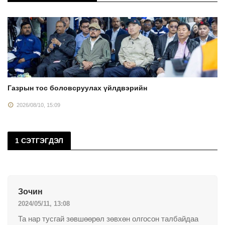
Газрын тос боловсруулах үйлдвэрийн
2026/08/10, 15:09
1 СЭТГЭГДЭЛ
Зочин
2024/05/11, 13:08
Та нар тусгай зөвшөөрөл зөвхөн олгосон талбайдаа