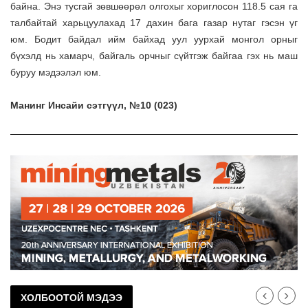
байна. Энэ тусгай зөвшөөрөл олгохыг хориглосон 118.5 сая га
талбайтай харьцуулахад 17 дахин бага газар нутаг гэсэн үг
юм. Бодит байдал ийм байхад уул уурхай монгол орныг
бүхэлд нь хамарч, байгаль орчныг сүйтгэж байгаа гэх нь маш
буруу мэдээлэл юм.
Манинг Инсайи сэтгүүл,
№10 (023)
ХОЛБООТОЙ МЭДЭЭ