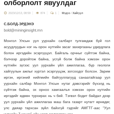
олборлолт явуулдаг
2023/12/13, 08:59
874
1
Мэдээ
/
Хайгуул
С.БОЛД-ЭРДЭНЭ
bold@mininginsight.mn
Монгол Улсын уул уурхайн салбарт тулгамдаж буй гол
асуудлуудын нэг нь орон нутгийн засаг захиргааны удирдлага
болон иргэдийн эсэргүүцэл. Байгаль орчныг сүйтгэж байна,
бэлчээр доройтож байна, усгүй болж байна хэмээн орон
нутгийн зүгээс уул уурхайн үйл ажиллагаа, бүр геологи
хайгуулын ажлыг хүртэл эсэргүүцэж, зогсоодог болсон. Зарим
иргэн, иргэний нийгмийн байгууллагууд санаатайгаар уул
уурхайн салбар Монгол Улсын нутаг дэвсгэрийг бүхэлд нь
сүйтгэж байна, эх орноо хамгаалъя хэмээн орон нутгийн
иргэдийг өдөөн турхирах нь ч бий. Тэгвэл бодит байдал дээр
уул уурхайн үйл ажиллагаа маш бага газарт нутагт өрнөдөг,
улс даяар тархсан зүйл байхгүй гэдгийг АМГТГ-аас “Уул
уурхайн 7 хоног”-ийн үеэр мэдээлсэн юм.