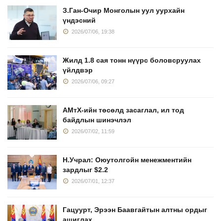
З.Ган-Очир Монголын уул уурхайн
үндэсний
2026/07/06, 19:38
Жилд 1.8 сая тонн нүүрс боловсруулах
үйлдвэр
2026/07/06, 09:27
АМтХ-ийн төсөлд засаглал, ил тод
байдлын шинэчлэл
2026/07/02, 11:59
Н.Учрал: Оюутолгойн менежментийн
зардлыг $2.2
2026/07/01, 12:37
Гацуурт, Эрээн Баавгайтын алтны ордыг
ашиглах