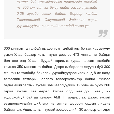
явуулж буй уурхайнуудын лицензийн талбай
нь 300 мянган га буюу нийт газар нутгийн
0.25 хувийг эзэлж байна. Өөрөөр хэлбэл
Тавантолгой, Оюутолгой, Эрдэнэт зэрэг
уурхайнуудын лицензийн талбай гэсэн үг.
300 мянган га талбай нь хэр том талбай юм бэ гэж харьцуулж
үзвэл Улаанбаатар хотын нутаг дэвсгэр 473 мянган га байдаг
бол энэ онд Улаан буудай тариалж хураан авсан талбайн
хэмжээ 350 мянган га байна. Дээрх олборлолт явуулж буй 300
мянган га талбайд байрлах уурхайнуудаас ирэх онд 8 их наяд
төгрөгийн татварын орлого төвлөрүүлэхээр байна. Үүнээс
гадна ашиглалтын тусгай зөвшөөрлүүдийн 12 хувь нь буюу 200
гаруй тусгай зөвшөөрөл бүхий орд нөөцгүй, нөөц нь
тодорхойгүй байгаа хэмээн АМГТГ мэдээллээ. Дээрх тусгай
зөвшөөрлүүдийн дийлэнх нь алтны шороон ордын лиценз
байгаа аж. Ашиглалтын тусгай зөвшөөрлийг 30 жилээр олгодог