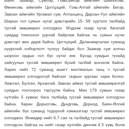
Баян, Заамар, Сүмбэр, Говьсүмбэр аймгийн Шивээговь,
Өмнөговь аймгийн Цогтцэций, Говь-Алтай аймгийн Бигэр,
Завхан аймгийн Ургамал сум, Алтанцөгц, Дархан-Уул аймгийн
Шарын гол сумын нутаг дэвсгэрийн 15- 58 хүртэлх талбайд
тусгай зөвшөөрөл олгогджээ. Мэдээж газар нутаг багатай
сумдад томоохон уурхай байрлаж байгаа нь сумын нутаг
дэвсгэрт жин дарж байна. Цогтцэций, Даланжаргалан суманд
нүүрсний олборлолт түлхүү байдаг бол Заамар сум алтны
шороон ордын гол бүс нутаг юм. Бусад сумдын тухайд
хайгуулын тусгай зөвшөөрөл бүхий талбай зонхилж байна.
Харин нийт 72 суманд ашигт малтмалын ганц ч тусгай
зөвшөөрөл олгогдоогүй байгааг газрын зургаас харж болно.
Хөвсгөл, Булган, Архангай, Завхан аймаг тусгай зөвшөөрөлгүй
сумдын тоогоороо тэргүүлж байна. Мөн 179 сумын газар
нутгийн 5 хувиас бага талбайд тусгай зөвшөөрөл олгогдсон
байна. Харин Дорноговь, Дундговь, Дорнод, Баян-Өлгий
аймгийн бүх суманд тодорхой хэмжээгээр тусгай зөвшөөрөл
олгогджээ. Өнөөдөр нийт 6.7 сая га талбайд тусгай зөвшөөрөл
олгогдсон байгаа нь нийт газар нутгийн дөнгөж 4.3 хувь болж