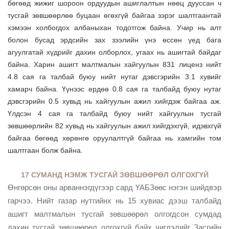
бөгөөд жижиг шороон ордуудын ашиглалтын нөөц дууссан ч
тусгай зөвшөөрлөө буцаан өгөхгүй байгаа зэрэг шалтгаантай
хэмээн холбогдох албаныхан тодотгож байна. Учир нь алт
болон бусад эрдсийн зах зээлийн үнэ өссөн үед бага
агуулгатай хүдрийг дахин олборлох, угаах нь ашигтай байдаг
байна. Харин ашигт малтмалын хайгуулын 831 лиценз нийт
4.8 сая га талбай буюу нийт нутаг дэвсгэрийн 3.1 хувийг
хамарч байна. Үүнээс ердөө 0.8 сая га талбайд буюу нутаг
дэвсгэрийн 0.5 хувьд нь хайгуулын ажил хийгдэж байгаа аж.
Үлдсэн 4 сая га талбайд буюу нийт хайгуулын тусгай
зөвшөөрлийн 82 хувьд нь хайгуулын ажил хийгдэхгүй, идэвхгүй
байгаа бөгөөд хөрөнгө оруулалтгүй байгаа нь хамгийн том
шалтгаан болж байна.
17 СУМАНД НЭМЖ ТУСГАЙ ЗӨВШӨӨРӨЛ ОЛГОХГҮЙ
Өнгөрсөн оны арваннэгдүгээр сард ҮАБЗөөс нэгэн шийдвэр
гарчээ. Нийт газар нутгийнх нь 15 хувиас дээш талбайд
ашигт малтмалын тусгай зөвшөөрөл олгогдсон сумдад
дахин тусгай зөвшөөрөл олгохгүй байх чиглэлийг Засгийн