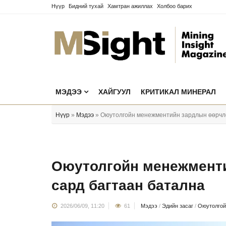
Нүүр
Бидний тухай
Хамтран ажиллах
Холбоо барих
МЭДЭЭ
ХАЙГУУЛ
КРИТИКАЛ МИНЕРАЛ
Нүүр
»
Мэдээ
» Оюутолгойн менежментийн зардлын өөрчлө
Оюутолгойн менежменти
сард багтаан батална
2026/06/09, 11:20
61
Мэдээ
/
Эдийн засаг
/
Оюутолгой