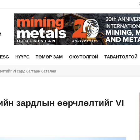
ESG
НҮҮРС
ТӨМӨР ЗАМ
ОЮУТОЛГОЙ
ТАВАНТОЛГОЙ
лтийг VI сард багтаан батална
йн зардлын өөрчлөлтийг VI