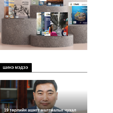
ШИНЭ МЭДЭЭ
19 төрлийн ашигт малтмалыг чухал