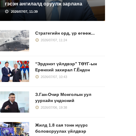
гэсэн ангилалд оруулж зарлана
2026/07/07, 11:39
Стратегийн орд, үр өгөөж...
2026/07/07, 11:24
“Эрдэнэт үйлдвэр” ТӨҮГ-ын
Ерөнхий захирал Г.Ёндон
2026/07/07, 10:43
З.Ган-Очир Монголын уул
уурхайн үндэсний
2026/07/06, 19:38
Жилд 1.8 сая тонн нүүрс
боловсруулах үйлдвэр