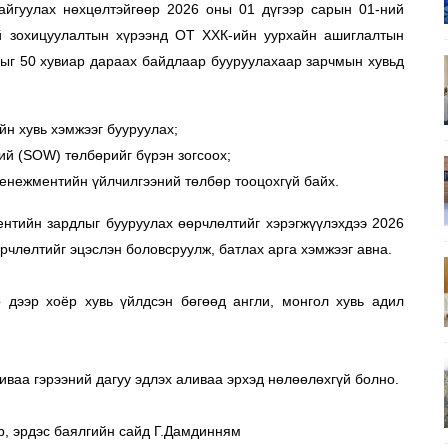
айгуулах нөхцөлтэйгөөр 2026 оны 01 дүгээр сарын 01-ний 
 зохицуулалтын хүрээнд ОТ ХХК-ийн уурхайн ашиглалтын 
г 50 хувиар дараах байдлаар бууруулахаар зарчмын хувьд 
йн хувь хэмжээг бууруулах;
ий (SOW) төлбөрийг бүрэн зогсоох;
менежментийн үйлчилгээний төлбөр тооцохгүй байх. 
ентийн зардлыг бууруулах өөрчлөлтийг хэрэгжүүлэхдээ 2026 
рчлөлтийг эцэслэн боловсруулж, батлах арга хэмжээг авна. 
 дээр хоёр хувь үйлдсэн бөгөөд англи, монгол хувь адил 
иваа гэрээний дагуу эдлэх аливаа эрхэд нөлөөлөхгүй болно. 
р, эрдэс баялгийн сайд Г.Дамдинням