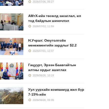
2026/07/06, 09:27
АМтХ-ийн төсөлд засаглал, ил
тод байдлын шинэчлэл
2026/07/02, 11:59
Н.Учрал: Оюутолгойн
менежментийн зардлыг $2.2
2026/07/01, 12:37
Гацуурт, Эрээн Баавгайтын
алтны ордыг ашиглах
2026/06/26, 10:19
Уул уурхайн компаниуд жил бүр
7-15%-ийн
2026/06/26, 09:39