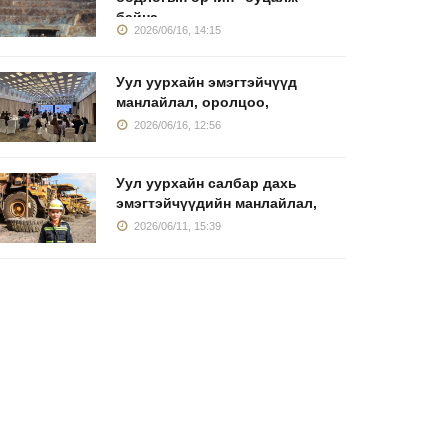
байна
2026/06/16, 14:15
Уул уурхайн эмэгтэйчүүд
манлайлал, оролцоо,
2026/06/16, 12:56
Уул уурхайн салбар дахь
эмэгтэйчүүдийн манлайлал,
2026/06/11, 15:39
азрын тос
Инженерийн салбарт
Уул уурха
оловсруулах
33 эмэгтэй
дахь эмэ
йлдвэрийн
2026/06/24, 09:41
2026/06/11
2026/06/24, 10:28