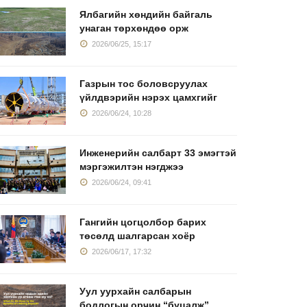
Ялбагийн хөндийн байгаль
унаган төрхөндөө орж
2026/06/25, 15:17
Газрын тос боловсруулах
үйлдвэрийн нэрэх цамхгийг
2026/06/24, 10:28
Инженерийн салбарт 33 эмэгтэй
мэргэжилтэн нэгджээ
2026/06/24, 09:41
Гангийн цогцолбор барих
төсөлд шалгарсан хоёр
2026/06/17, 17:32
Уул уурхайн салбарын
бодлогын орчин “буцалж”