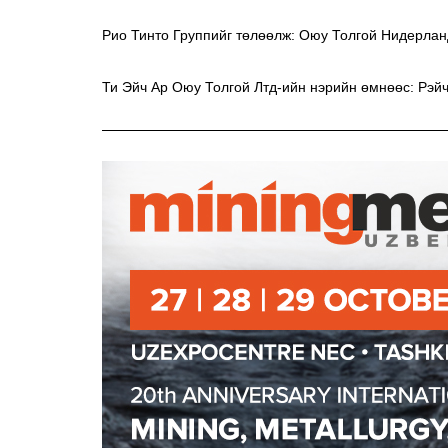
Рио Тинто Группийг төлөөлж: Оюу Толгой Нидерлан
Ти Эйч Ар Оюу Толгой Лтд-ийн нэрийн өмнөөс: Рэй