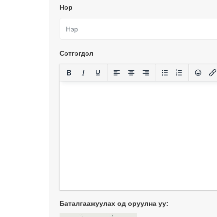
Нэр
Сэтгэгдэл
Баталгаажуулах од оруулна уу: