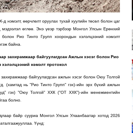
-д нэмэлт, өөрчлөлт оруулах тухай хуулийн төсөл болон цаг 
д мэдээлэл өглөө. Энэ үеэр тэрбээр Монгол Улсын Ерөнхий 
 болон Рио Тинто Групп хоорондын хэлэлцээний нэмэлт 
ргэж байна.
ар захирамжаар байгуулагдсан Ажлын хэсэг болон Рио 
н хэлэлцээний нэмэлт протокол
захирамжаар байгуулагдсан ажлын хэсэг болон Оюу Толгой 
 (хамтад нь "Рио Тинто Групп" гэх)-ийн эрх бүхий ажлын 
уд" гэх) "Оюу Толгой" ХХК ("ОТ ХХК")-ийн менежментийн 
гаа болно. 
длаар байр сууриа Монгол Улсын Улаанбаатар хотод 2026 
аталгаажууллаа. Үүнд: 