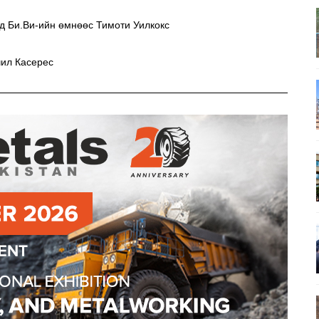
д Би.Ви-ийн өмнөөс Тимоти Уилкокс
чил Касерес