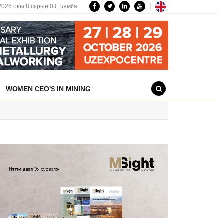
|
2026 оны 8 сарын 08,
Бямба
WOMEN CEO'S IN MINING