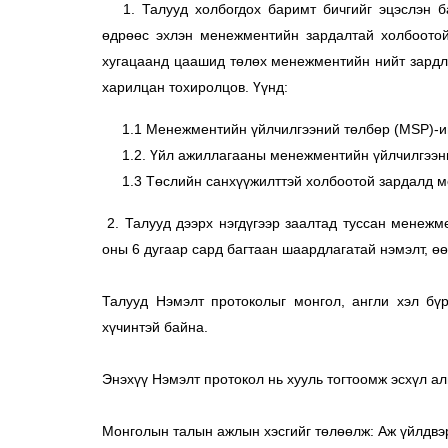
   1. Талууд холбогдох баримт бичгийг эцэслэн б
өдрөөс эхлэн менежментийн зардалтай холбоотой
хугацаанд цаашид төлөх менежментийн нийт зардлы
харилцан тохиролцов. Үүнд: 
     1.1 Менежментийн үйлчилгээний төлбөр (MSP)-и
     1.2. Үйл ажиллагааны менежментийн үйлчилгээн
     1.3 Төслийн санхүүжилттэй холбоотой зардалд 
 2. Талууд дээрх нэгдүгээр заалтад туссан менежм
оны 6 дугаар сард багтаан шаардлагатай нэмэлт, өө
Талууд Нэмэлт протоколыг монгол, англи хэл бүр
хүчинтэй байна. 
Энэхүү Нэмэлт протокол нь хууль тогтоомж эсхүл ал
Монголын талын ажлын хэсгийг төлөөлж: Аж үйлдвэ