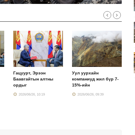
Гацуурт, Эрээн
Уул уурхайн
Г
Баавгайтын алтны
компаниуд жил бүр 7-
б
ордыг
15%-ийн
ү
2026/06/26, 10:19
2026/06/26, 09:39