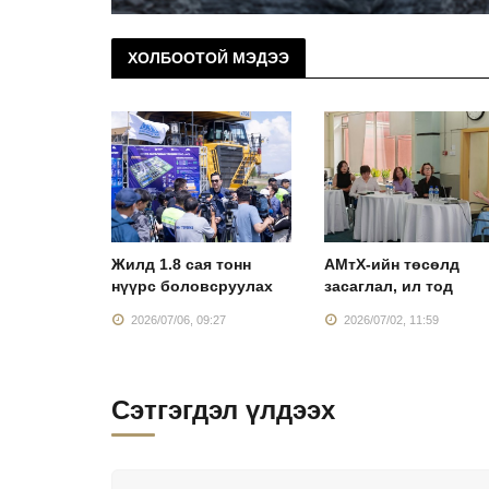
ХОЛБООТОЙ МЭДЭЭ
лдвэр”
Жилд 1.8 сая тонн
АМтХ-ийн төсөлд
нхий
нүүрс боловсруулах
засаглал, ил тод
:43
2026/07/06, 09:27
2026/07/02, 11:59
Сэтгэгдэл үлдээх