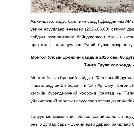
Аж үйлдвэр, эрдэс баялгийн сайд Г.Дамдинням АМтХ
үеийн асуудлаар өнөөдөр (2026.06.09) сэтгүүлчдэ
сайдын захирамжаар байгуулагдсан Ажлын хэсэг
протоколыг танилцуулсан. Үүнийг бүрэн эхээр нь хү
Монгол Улсын Ерөнхий сайдын 2025 оны 68 дуга
Тинто Групп хооронды
Монгол Улсын Ерөнхий сайдын 2025 оны 68 дугаар 
Нидерланд Би.Ви болон Ти Эйч Ар Оюу Толгой Лтд.
хэсгийн бүрэлдэхүүний хооронд (хамтад нь "Талу
үйлчилгээний зардлын асуудлаар хэлэлцээ хийж бай
Талууд менежментийн үйлчилгээний зардлын асуу
оны 5 дугаар сарын 19-ний өдөр дараах байдлаар б