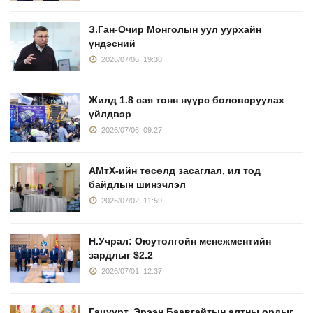
З.Ган-Очир Монголын уул уурхайн
үндэсний
2026/07/06, 19:38
Жилд 1.8 сая тонн нүүрс боловсруулах
үйлдвэр
2026/07/06, 09:27
АМтХ-ийн төсөлд засаглал, ил тод
байдлын шинэчлэл
2026/07/02, 11:59
Н.Учрал: Оюутолгойн менежментийн
зардлыг $2.2
2026/07/01, 12:37
Гацуурт, Эрээн Баавгайтын алтны ордыг