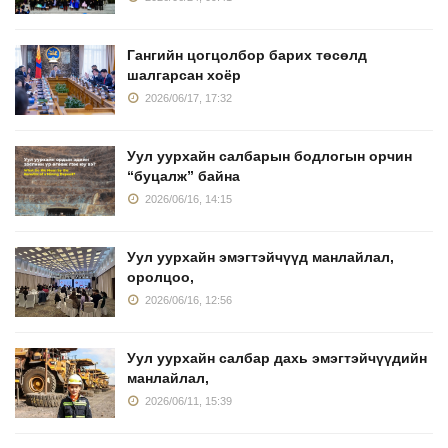
Гангийн цогцолбор барих төсөлд
шалгарсан хоёр
2026/06/17, 17:32
Уул уурхайн салбарын бодлогын орчин
“буцалж” байна
2026/06/16, 14:15
Уул уурхайн эмэгтэйчүүд манлайлал,
оролцоо,
2026/06/16, 12:56
Уул уурхайн салбар дахь эмэгтэйчүүдийн
манлайлал,
2026/06/11, 15:39