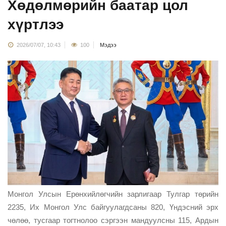
Хөдөлмөрийн баатар цол
хүртлээ
2026/07/07, 10:43
100
Мэдээ
Монгол Улсын Ерөнхийлөгчийн зарлигаар Тулгар төрийн
2235, Их Монгол Улс байгуулагдсаны 820, Үндэсний эрх
чөлөө, тусгаар тогтнолоо сэргээн мандуулсны 115, Ардын