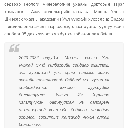
сэдвээр Геологи минералогийн ухааны докторын зэрэг
хамгаалжээ. Ажил хөдөлмөрийн гараагаа Монгол Улсын
Шинжлэх ухааны академийн Уул уурхайн хүрээлэнд Эрдэм
шинжилгээний ажилтнаар эхэлж, өнөөг хүртэл уул уурхайн
салбарт 35 дахь жилдээ үр бүтээлтэй ажиллаж байна.
2020-2022 онуудад Монгол Улсын Уул
уурхай, хүнд үйлдвэрийн сайдаар ажиллаж,
энэ хугацаанд улс орны нийгэм, эдийн
засгийн тогтвортой байдалд нэн чухал ач
холбогдолтой анхдагч хуулиудыг
боловсруулж, Улсын Их Хурлаар
хэлэлцүүлэн батлуулсан нь салбарын
тогтвортой хөгжлийн бодлого, цаашдын
зорилго, зорилтыг хангахад чухал алхам
болсон юм.