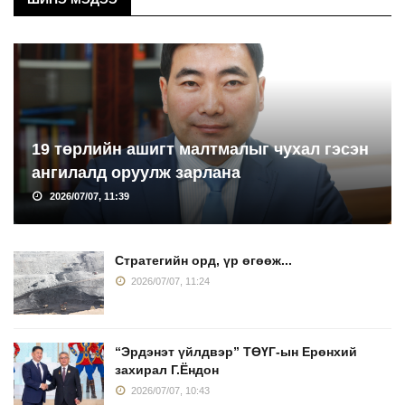
19 төрлийн ашигт малтмалыг чухал гэсэн
ангилалд оруулж зарлана
2026/07/07, 11:39
Стратегийн орд, үр өгөөж...
2026/07/07, 11:24
“Эрдэнэт үйлдвэр” ТӨҮГ-ын Ерөнхий
захирал Г.Ёндон
2026/07/07, 10:43