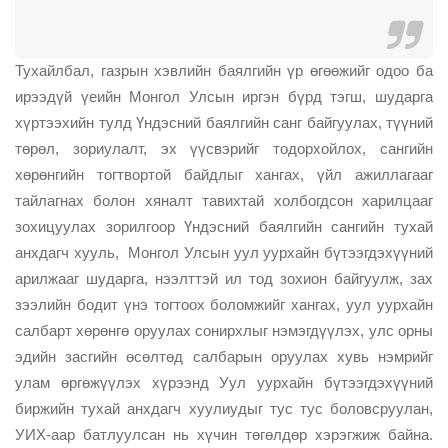
Тухайлбал, газрын хэвлийн баялгийн үр өгөөжийг одоо ба
ирээдүй үеийн Монгол Улсын иргэн бүрд тэгш, шударга
хүртээхийн тулд Үндэсний баялгийн санг байгуулах, түүний
төрөл, зориулалт, эх үүсвэрийг тодорхойлох, сангийн
хөрөнгийн тогтвортой байдлыг хангах, үйл ажиллагааг
тайлагнах болон хяналт тавихтай холбогдсон харилцааг
зохицуулах зорилгоор Үндэсний баялгийн сангийн тухай
анхдагч хууль, Монгол Улсын уул уурхайн бүтээгдэхүүний
арилжааг шударга, нээлттэй ил тод зохион байгуулж, зах
зээлийн бодит үнэ тогтоох боломжийг хангах, уул уурхайн
салбарт хөрөнгө оруулах сонирхлыг нэмэгдүүлэх, улс орны
эдийн засгийн өсөлтөд салбарын оруулах хувь нэмрийг
улам өргөжүүлэх хүрээнд Уул уурхайн бүтээгдэхүүний
биржийн тухай анхдагч хуулиудыг тус тус боловсруулан,
УИХ-аар батлуулсан нь хүчин төгөлдөр хэрэгжиж байна.