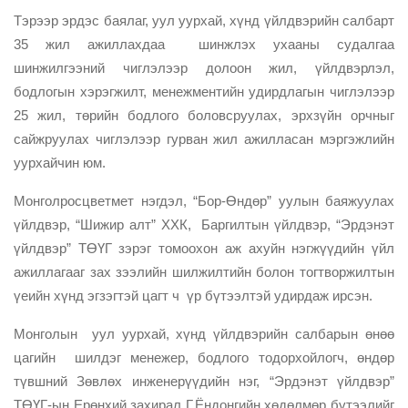
Тэрээр эрдэс баялаг, уул уурхай, хүнд үйлдвэрийн салбарт
35 жил ажиллахдаа шинжлэх ухааны судалгаа
шинжилгээний чиглэлээр долоон жил, үйлдвэрлэл,
бодлогын хэрэгжилт, менежментийн удирдлагын чиглэлээр
25 жил, төрийн бодлого боловсруулах, эрхзүйн орчныг
сайжруулах чиглэлээр гурван жил ажилласан мэргэжлийн
уурхайчин юм.
Монголросцветмет нэгдэл, “Бор-Өндөр” уулын баяжуулах
үйлдвэр, “Шижир алт” ХХК, Баргилтын үйлдвэр, “Эрдэнэт
үйлдвэр” ТӨҮГ зэрэг томоохон аж ахуйн нэгжүүдийн үйл
ажиллагааг зах зээлийн шилжилтийн болон тогтворжилтын
үеийн хүнд эгзэгтэй цагт ч үр бүтээлтэй удирдаж ирсэн.
Монголын уул уурхай, хүнд үйлдвэрийн салбарын өнөө
цагийн шилдэг менежер, бодлого тодорхойлогч, өндөр
түвшний Зөвлөх инженерүүдийн нэг, “Эрдэнэт үйлдвэр”
ТӨҮГ-ын Ерөнхий захирал Г.Ёндонгийн хөдөлмөр бүтээлийг