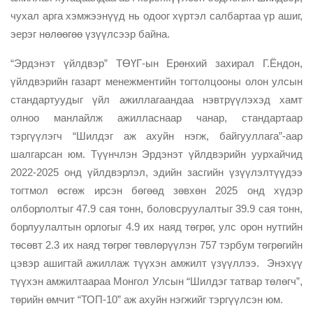
чухал арга хэмжээнүүд нь одоог хүртэл салбартаа үр ашиг,
эерэг нөлөөгөө үзүүлсээр байна.
“Эрдэнэт үйлдвэр” ТӨҮГ-ын Ерөнхий захирал Г.Ёндон,
үйлдвэрийн газарт менежментийн тогтолцооны олон улсын
стандартуудыг үйл ажиллагаандаа нэвтрүүлэхэд хамт
олноо манлайлж ажилласнаар чанар, стандартаар
тэргүүлэгч “Шилдэг аж ахуйн нэгж, байгууллага”-аар
шалгарсан юм. Түүнчлэн Эрдэнэт үйлдвэрийн уурхайчид
2022-2025 онд үйлдвэрлэл, эдийн засгийн үзүүлэлтүүдээ
тогтмол өсгөж ирсэн бөгөөд зөвхөн 2025 онд хүдэр
олборлолтыг 47.9 сая тонн, боловсруулалтыг 39.9 сая тонн,
борлуулалтын орлогыг 4.9 их наяд төгрөг, улс орон нутгийн
төсөвт 2.3 их наяд төгрөг төвлөрүүлэн 757 тэрбум төгрөгийн
цэвэр ашигтай ажиллаж түүхэн амжилт үзүүллээ. Энэхүү
түүхэн амжилтаараа Монгол Улсын “Шилдэг татвар төлөгч”,
төрийн өмчит “ТОП-10” аж ахуйн нэгжийг тэргүүлсэн юм.