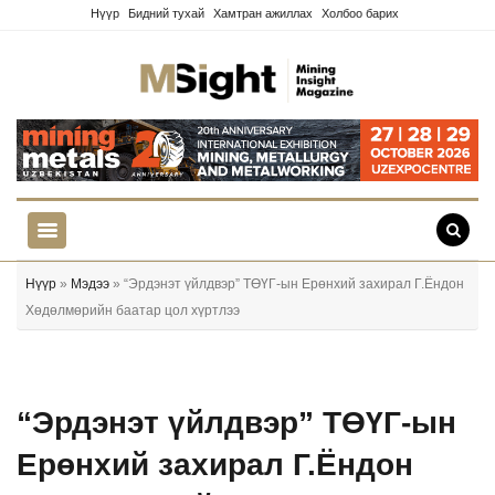
Нүүр
Бидний тухай
Хамтран ажиллах
Холбоо барих
Нүүр
»
Мэдээ
» “Эрдэнэт үйлдвэр” ТӨҮГ-ын Ерөнхий захирал Г.Ёндон
Хөдөлмөрийн баатар цол хүртлээ
“Эрдэнэт үйлдвэр” ТӨҮГ-ын
Ерөнхий захирал Г.Ёндон