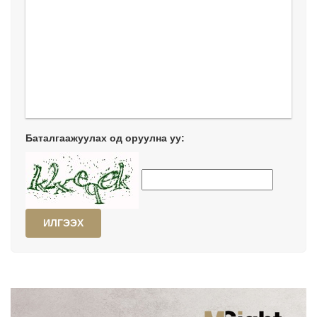
Баталгаажуулах од оруулна уу:
ИЛГЭЭХ