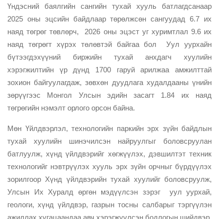
Үндэсний баялгийн сангийн тухай хууль батлагдсанаар
2025 оны эцсийн байдлаар төрөлжсөн сангуудад 6.7 их
наяд төгрөг төвлөрч, 2026 оны эцэст уг хуримтлал 9.6 их
наяд төгрөгт хүрэх төлөвтэй байгаа бол Уул уурхайн
бүтээгдэхүүний биржийн тухай анхдагч хуулийн
хэрэгжилтийн үр дүнд 1700 гаруй арилжаа амжилттай
зохион байгуулагдаж, зөвхөн дуудлага худалдааны үнийн
зөрүүгээс Монгол Улсын эдийн засагт 1.84 их наяд
төгрөгийн нэмэлт орлого орсон байна.
Мөн Үйлдвэрлэл, технологийн паркийн эрх зүйн байдлын
тухай хуулийн шинэчилсэн найруулгыг боловсруулан
батлуулж, хүнд үйлдвэрийг хөгжүүлэх, дэвшилтэт техник
технологийг нэвтрүүлэх хууль эрх зүйн орчныг бүрдүүлэх
зорилгоор Хүнд үйлдвэрийн тухай хуулийг боловсруулж,
Улсын Их Хуралд өргөн мэдүүлсэн зэрэг уул уурхай,
геологи, хүнд үйлдвэр, газрын тосны салбарыг тэргүүлэн
ажиллах хугацаандаа авч хэрэгжүүлсэн бодлогын шийдвэр,