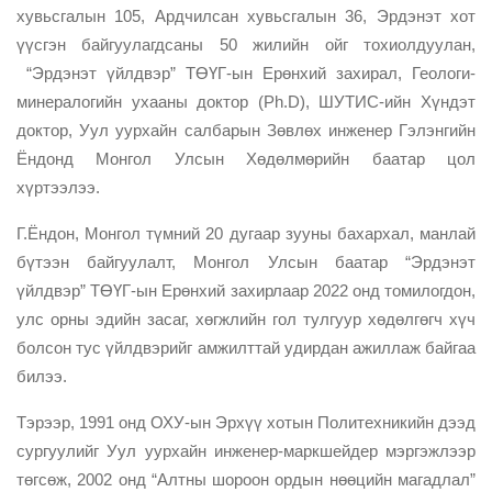
хувьсгалын 105, Ардчилсан хувьсгалын 36, Эрдэнэт хот
үүсгэн байгуулагдсаны 50 жилийн ойг тохиолдуулан,
“Эрдэнэт үйлдвэр” ТӨҮГ-ын Ерөнхий захирал, Геологи-
минералогийн ухааны доктор (Ph.D), ШУТИС-ийн Хүндэт
доктор, Уул уурхайн салбарын Зөвлөх инженер Гэлэнгийн
Ёндонд Монгол Улсын Хөдөлмөрийн баатар цол
хүртээлээ.
Г.Ёндон, Монгол түмний 20 дугаар зууны бахархал, манлай
бүтээн байгуулалт, Монгол Улсын баатар “Эрдэнэт
үйлдвэр” ТӨҮГ-ын Ерөнхий захирлаар 2022 онд томилогдон,
улс орны эдийн засаг, хөгжлийн гол тулгуур хөдөлгөгч хүч
болсон тус үйлдвэрийг амжилттай удирдан ажиллаж байгаа
билээ.
Тэрээр, 1991 онд ОХУ-ын Эрхүү хотын Политехникийн дээд
сургуулийг Уул уурхайн инженер-маркшейдер мэргэжлээр
төгсөж, 2002 онд “Алтны шороон ордын нөөцийн магадлал”