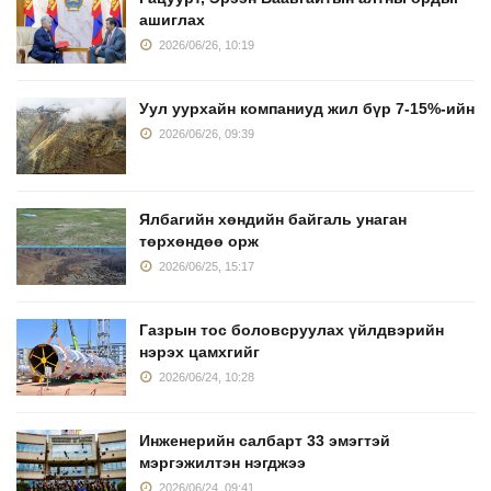
ашиглах
2026/06/26, 10:19
Уул уурхайн компаниуд жил бүр 7-15%-ийн
2026/06/26, 09:39
Ялбагийн хөндийн байгаль унаган
төрхөндөө орж
2026/06/25, 15:17
Газрын тос боловсруулах үйлдвэрийн
нэрэх цамхгийг
2026/06/24, 10:28
Инженерийн салбарт 33 эмэгтэй
мэргэжилтэн нэгджээ
2026/06/24, 09:41