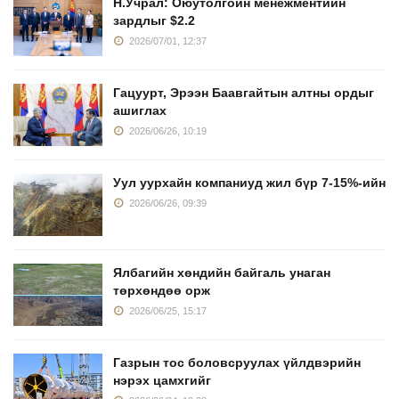
Н.Учрал: Оюутолгойн менежментийн
зардлыг $2.2
2026/07/01, 12:37
Гацуурт, Эрээн Баавгайтын алтны ордыг
ашиглах
2026/06/26, 10:19
Уул уурхайн компаниуд жил бүр 7-15%-ийн
2026/06/26, 09:39
Ялбагийн хөндийн байгаль унаган
төрхөндөө орж
2026/06/25, 15:17
Газрын тос боловсруулах үйлдвэрийн
нэрэх цамхгийг