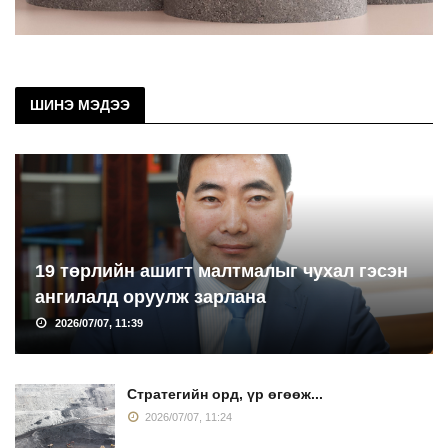
ШИНЭ МЭДЭЭ
19 төрлийн ашигт малтмалыг чухал гэсэн
ангилалд оруулж зарлана
2026/07/07, 11:39
Стратегийн орд, үр өгөөж...
2026/07/07, 11:24