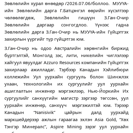
Зөвлөлийн хурал өнөөдөр /2026.07.06/боллоо.  МУУҮА-
ийн Зөвлөлийн дарга Г.Батцэнгэл өөрийн хүсэлтээр 
чөлөөлөгдөж, Зөвлөлийн гишүүн З.Ган-Очир 
Зөвлөлийн даргаар сонгогдлоо. Үүнээс гадна 
Зөвлөлийн дарга З.Ган-Очир нь МУУҮА-ийн Гүйцэтгэх 
захирлын үүргийг түр гүйцэтгэх юм. 
З.Ган-Очир нь одоо Австралийн хөрөнгийн биржид 
бүртгэлтэй, Монголд зэс, лити, никелийн чиглэлээр 
хайгуул явуулдаг Azzuro Resources компанийн Гүйцэтгэх 
захирлаар ажилладаг. Тэрбээр Канадын Хэйлибюри 
коллежийн Уул уурхайн сургууль болон Шинжлэх 
ухаан, технологийн их сургуулийг уул уурхайн 
ашиглалтын инженер мэргэжлээр, Нью-Йоркийн Их 
сургуулийг санхүүгийн магистр зэргээр төгссөн, уул 
уурхайн инженер, санхүүч  мэргэжилтэй юм. Тэрээр 
Канадын “Nanisivik” цайрын далд уурхайд 
маркшейдерээр ажлын гараагаа эхлэн Asia Gold, “Хөх 
Тэнгэр Минералс”, Aspire Mining зэрэг уул уурхайн 