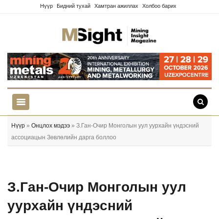
Нүүр
Бидний тухай
Хамтран ажиллах
Холбоо барих
Нүүр
»
Онцлох мэдээ
» З.Ган-Очир Монголын уул уурхайн үндэсний
ассоциацын Зөвлөлийн дарга боллоо
З.Ган-Очир Монголын уул
уурхайн үндэсний