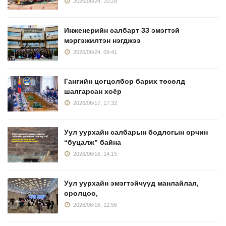
2026/06/24, 10:28
Инженерийн салбарт 33 эмэгтэй
мэргэжилтэн нэгджээ
2026/06/24, 09:41
Гангийн цогцолбор барих төсөлд
шалгарсан хоёр
2026/06/17, 17:32
Уул уурхайн салбарын бодлогын орчин
“буцалж” байна
2026/06/16, 14:15
Уул уурхайн эмэгтэйчүүд манлайлал,
оролцоо,
2026/06/16, 12:56