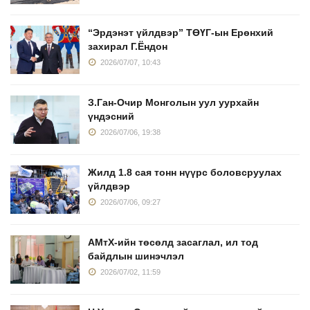
“Эрдэнэт үйлдвэр” ТӨҮГ-ын Ерөнхий
захирал Г.Ёндон
2026/07/07, 10:43
З.Ган-Очир Монголын уул уурхайн
үндэсний
2026/07/06, 19:38
Жилд 1.8 сая тонн нүүрс боловсруулах
үйлдвэр
2026/07/06, 09:27
АМтХ-ийн төсөлд засаглал, ил тод
байдлын шинэчлэл
2026/07/02, 11:59