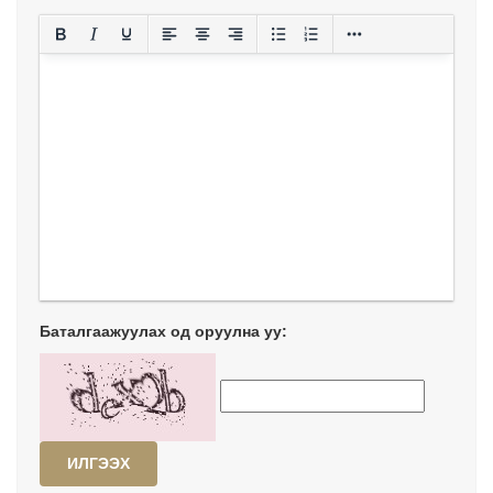
Баталгаажуулах од оруулна уу:
ИЛГЭЭХ