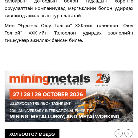
салбарын дотоодын болон гадаадын хөрөнгө 
оруулалттай компаниудад мэргэжлийн болон удирдах 
түвшинд ажилласан туршлагатай. 
Мөн “Эрдэнэс Оюу Толгой” ХХК-ийг төлөөлөн “Оюу 
Толгой” ХХК-ийн Төлөөлөн удирдах зөвлөлийн 
гишүүнээр ажиллаж байсан билээ.
ХОЛБООТОЙ МЭДЭЭ