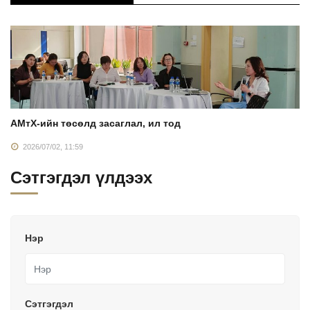
АМтХ-ийн төсөлд засаглал, ил тод
2026/07/02, 11:59
Сэтгэгдэл үлдээх
Нэр
Сэтгэгдэл