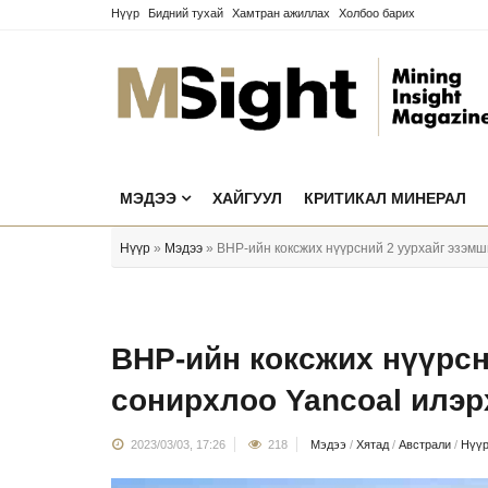
Нүүр
Бидний тухай
Хамтран ажиллах
Холбоо барих
МЭДЭЭ
ХАЙГУУЛ
КРИТИКАЛ МИНЕРАЛ
Нүүр
»
Мэдээ
» BHP-ийн коксжих нүүрсний 2 уурхайг эзэм
BHP-ийн коксжих нүүрсн
сонирхлоо Yancoal илэ
2023/03/03, 17:26
218
Мэдээ
/
Хятад
/
Австрали
/
Нүү