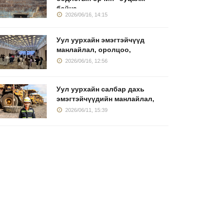
байна
2026/06/16, 14:15
азрын тос
Инженерийн салбарт
Уул уурха
Уул уурхайн эмэгтэйчүүд
оловсруулах
33 эмэгтэй
дахь эмэ
манлайлал, оролцоо,
йлдвэрийн
2026/06/24, 09:41
2026/06/11
2026/06/16, 12:56
2026/06/24, 10:28
Уул уурхайн салбар дахь
эмэгтэйчүүдийн манлайлал,
2026/06/11, 15:39