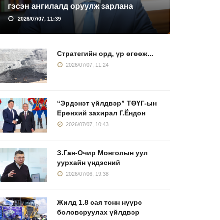
гэсэн ангилалд оруулж зарлана
2026/07/07, 11:39
Стратегийн орд, үр өгөөж...
2026/07/07, 11:24
“Эрдэнэт үйлдвэр” ТӨҮГ-ын
Ерөнхий захирал Г.Ёндон
2026/07/07, 10:43
З.Ган-Очир Монголын уул
уурхайн үндэсний
2026/07/06, 19:38
Жилд 1.8 сая тонн нүүрс
боловсруулах үйлдвэр