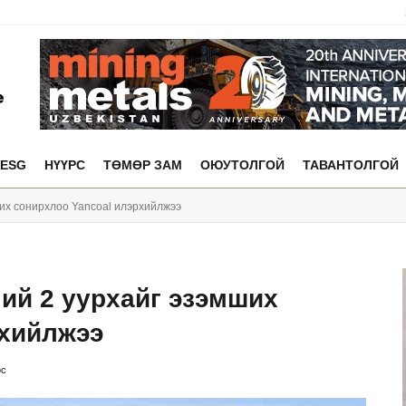
ESG
НҮҮРС
ТӨМӨР ЗАМ
ОЮУТОЛГОЙ
ТАВАНТОЛГОЙ
ших сонирхлоо Yancoal илэрхийлжээ
ий 2 уурхайг эзэмших
рхийлжээ
рс