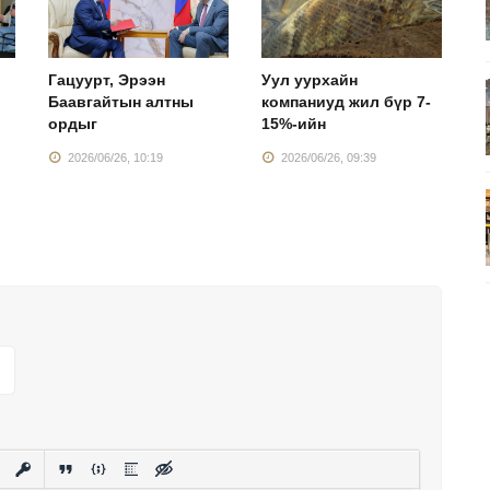
Гацуурт, Эрээн
Уул уурхайн
Г
Баавгайтын алтны
компаниуд жил бүр 7-
б
ордыг
15%-ийн
ү
2026/06/26, 10:19
2026/06/26, 09:39