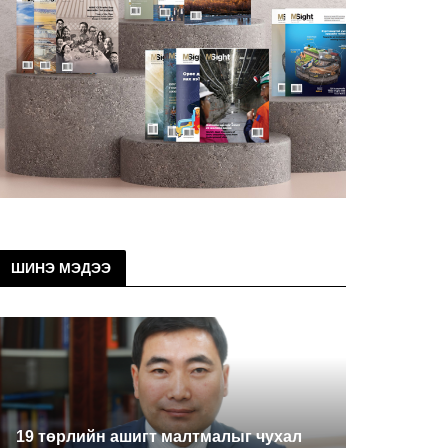
ШИНЭ МЭДЭЭ
19 төрлийн ашигт малтмалыг чухал