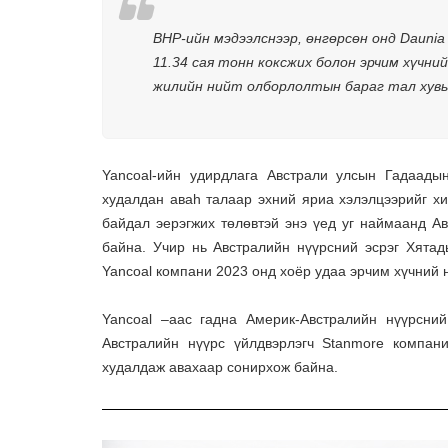
BHP-ийн мэдээлснээр, өнгөрсөн онд Daunia 
11.34 сая тонн коксжих болон эрчим хүчний
жилийн нийт олборлолтын бараг тал хувьт
Yancoal-ийн удирдлага Австрали улсын Гадаады
худалдан аваh талаар эхний яриа хэлэлцээрийг х
байдал эерэгжих төлөвтэй энэ үед уг наймаанд А
байна. Учир нь Австралийн нүүрсний эсрэг Хята
Yancoal компани 2023 онд хоёр удаа эрчим хүчний 
Yancoal –аас гадна Америк-Австралийн нүүрсни
Австралийн нүүрс үйлдвэрлэгч Stanmore компан
худалдаж авахаар сонирхож байна.