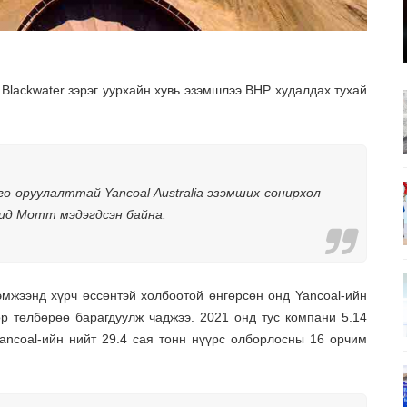
Blackwater зэрэг уурхайн хувь эзэмшлээ BHP худалдах тухай
ө оруулалттай Yancoal Australia эзэмших сонирхол
вид Мотт мэдэгдсэн байна.
хэмжээнд хүрч өссөнтэй холбоотой өнгөрсөн онд Yancoal-ийн
р төлбөрөө барагдуулж чаджээ. 2021 онд тус компани 5.14
ancoal-ийн нийт 29.4 сая тонн нүүрс олборлосны 16 орчим