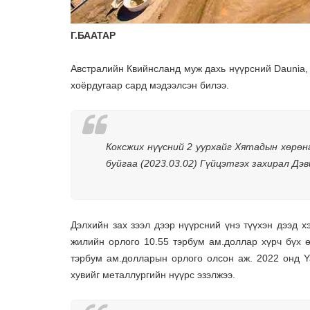
Г.БААТАР
Австралийн Квийнсланд муж дахь нүүрсний Daunia, 
хоёрдугаар сард мэдээлсэн билээ.
Коксжих нүүсний 2 уурхайг Хятадын хөрөнг
буйгаа (2023.03.02) Гүйцэтгэх захирал Дэ
Дэлхийн зах зээл дээр нүүрсний үнэ түүхэн дээд 
жилийн орлого 10.55 тэрбум ам.доллар хүрч бүх ө
тэрбум ам.долларын орлого олсон аж. 2022 онд Y
хувийг металлургийн нүүрс эзэлжээ.