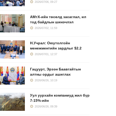
2026/07/06, 09:27
АМтХ-ийн төсөлд засаглал, ил
тод байдлын шинэчлэл
2026/07/02, 11:59
Н.Учрал: Оюутолгойн
менежментийн зардлыг $2.2
2026/07/01, 12:37
Гацуурт, Эрээн Баавгайтын
алтны ордыг ашиглах
2026/06/26, 10:19
Уул уурхайн компаниуд жил бүр
7-15%-ийн
2026/06/26, 09:39