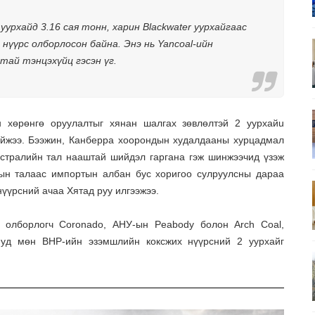
уурхайд 3.16 сая тонн, харин Blackwater уурхайгаас
 нүүрс олборлосон байна. Энэ нь Yancoal-ийн
ай тэнцэхүйц гэсэн үг.
н хөрөнгө оруулалтыг хянан шалгах зөвлөлтэй 2 уурхайu
ийжээ. Бээжин, Канберра хоорондын худалдааны хурцадмал
встралийн тал нааштай шийдэл гаргана гэж шинжээчид үзэж
дын талаас импортын албан бус хоригоо сулруулсны дараа
нүүрсний ачаа Хятад руу илгээжээ.
й олборлогч Coronado, АНУ-ын Peabody болон Arch Coal,
иуд мөн BHP-ийн эзэмшлийн коксжих нүүрсний 2 уурхайг