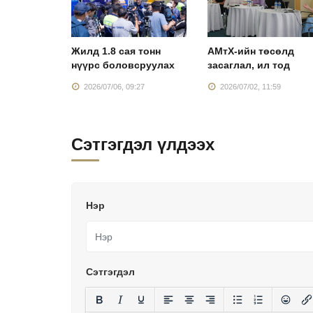
лдвэр”
Жилд 1.8 сая тонн
АМтХ-ийн төсөлд
нхий
нүүрс боловсруулах
засаглал, ил тод
:43
2026/07/06, 09:27
2026/07/02, 11:59
Сэтгэгдэл үлдээх
Нэр
Сэтгэгдэл