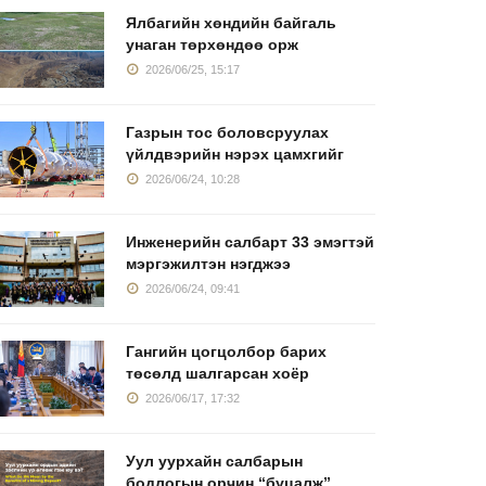
Ялбагийн хөндийн байгаль
унаган төрхөндөө орж
2026/06/25, 15:17
Газрын тос боловсруулах
үйлдвэрийн нэрэх цамхгийг
2026/06/24, 10:28
Инженерийн салбарт 33 эмэгтэй
мэргэжилтэн нэгджээ
2026/06/24, 09:41
Гангийн цогцолбор барих
төсөлд шалгарсан хоёр
2026/06/17, 17:32
Уул уурхайн салбарын
бодлогын орчин “буцалж”