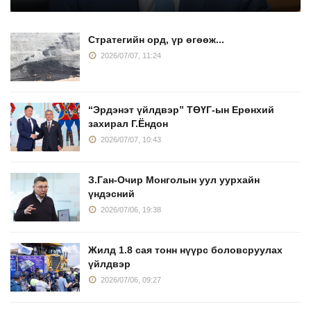
Стратегийн орд, үр өгөөж...
2026/07/07, 11:24
“Эрдэнэт үйлдвэр” ТӨҮГ-ын Ерөнхий
захирал Г.Ёндон
2026/07/07, 10:43
З.Ган-Очир Монголын уул уурхайн
үндэсний
2026/07/06, 19:38
Жилд 1.8 сая тонн нүүрс боловсруулах
үйлдвэр
2026/07/06, 09:27