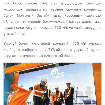
бий болж байсан. Энэ бүх асуудлуудыг харилцан
тохиролцож шийдвэрлэх, хөрөнгө оруулагч компаниуд
болон Монголын Засгийн газар хоорондын харилцан
ойлголцол, итгэлцлийг бэхжүүлэхэд Г.Батсүх даргыг маш
чухал нөлөө үзүүлсэн хэмээн ТУЗ-ийн үе үеийн гишүүд нь
үнэлж байна.
Удахгүй болох “Оюутолгой” компанийн ТУЗ-ийн хурлаар
холбогдох шийдвэр гарч, ТУЗ-ийн шинэ дарга 11 дүгээр
сард ажлаа хүлээн авах хүлээлттэй байна.