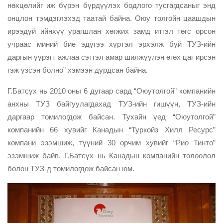
нөхцөлийг иж бүрэн бүрдүүлэх бодлого тусгагдсаныг энд
онцлон тэмдэглэхэд таатай байна. Оюу толгойн цаашдын
ирээдүй ийнхүү урагшлан хөгжих замд итгэл төгс орсон
учраас миний бие эдүгээ хүртэл эрхэлж буй ТУЗ-ийн
даргын үүрэгт ажлаа сэтгэл амар шилжүүлэн өгөх цаг ирсэн
гэж үзсэн болно” хэмээн дурдсан байна.
Г.Батсүх нь 2010 оны 6 дугаар сард “Оюутолгой” компанийн
анхны ТУЗ байгуулагдахад ТУЗ-ийн гишүүн, ТУЗ-ийн
даргаар томилогдож байсан. Тухайн үед “Оюутолгой”
компанийн 66 хувийг Канадын “Туркойз Хилл Ресурс”
компани эзэмшиж, түүний 30 орчим хувийг “Рио Тинто”
эзэмшиж байв. Г.Батсүх нь Канадын компанийн төлөөлөл
болон ТУЗ-д томилогдож байсан юм.