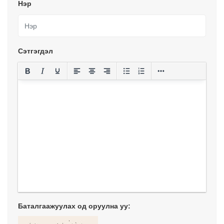
Нэр
Сэтгэгдэл
Баталгаажуулах од оруулна уу: