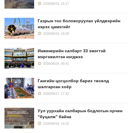
2026/06/25, 15:17
Газрын тос боловсруулах үйлдвэрийн
нэрэх цамхгийг
2026/06/24, 10:28
Инженерийн салбарт 33 эмэгтэй
мэргэжилтэн нэгджээ
2026/06/24, 09:41
Гангийн цогцолбор барих төсөлд
шалгарсан хоёр
2026/06/17, 17:32
Уул уурхайн салбарын бодлогын орчин
“буцалж” байна
2026/06/16, 14:15