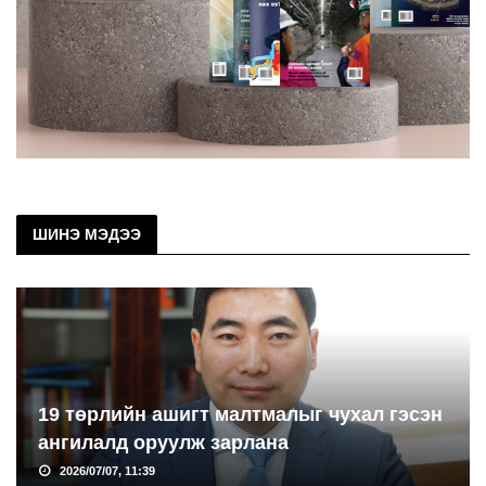
ШИНЭ МЭДЭЭ
19 төрлийн ашигт малтмалыг чухал гэсэн
ангилалд оруулж зарлана
2026/07/07, 11:39