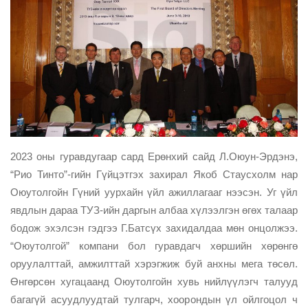
2023 оны гуравдугаар сард Ерөнхий сайд Л.Оюун-Эрдэнэ,
“Рио Тинто”-гийн Гүйцэтгэх захирал Якоб Стаусхолм нар
Оюутолгойн Гүний уурхайн үйл ажиллагааг нээсэн. Уг үйл
явдлын дараа ТУЗ-ийн даргын албаа хүлээлгэн өгөх талаар
бодож эхэлсэн гэдгээ Г.Батсүх захидалдаа мөн онцолжээ.
“Оюутолгой” компани бол гуравдагч хөршийн хөрөнгө
оруулалттай, амжилттай хэрэгжиж буй анхны мега төсөл.
Өнгөрсөн хугацаанд Оюутолгойн хувь нийлүүлэгч талууд
багагүй асуудлуудтай тулгарч, хоорондын үл ойлгоцол ч