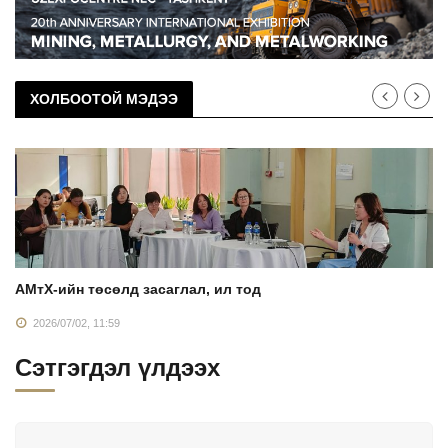
ХОЛБООТОЙ МЭДЭЭ
АМтХ-ийн төсөлд засаглал, ил тод
2026/07/02, 11:59
Сэтгэгдэл үлдээх