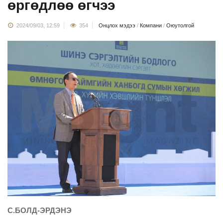
өргөдлөө өгчээ
2024/09/03, 12:59
354
Онцлох мэдээ
/
Компани
/
Оюутолгой
С.БОЛД-ЭРДЭНЭ