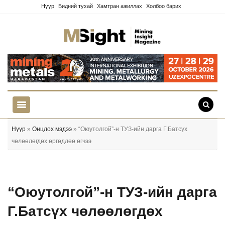
Нүүр
Бидний тухай
Хамтран ажиллах
Холбоо барих
Нүүр
»
Онцлох мэдээ
» “Оюутолгой”-н ТУЗ-ийн дарга Г.Батсүх
чөлөөлөгдөх өргөдлөө өгчээ
“Оюутолгой”-н ТУЗ-ийн дарга
Г.Батсүх чөлөөлөгдөх