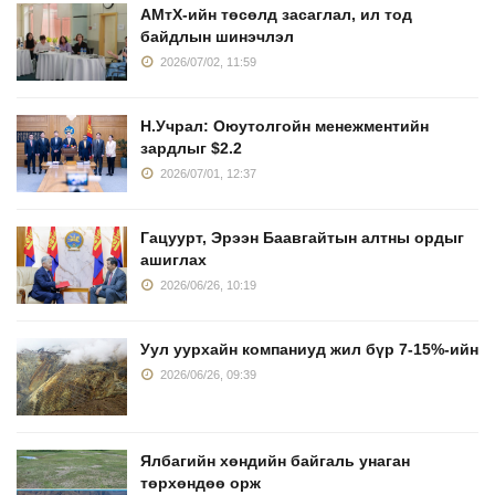
АМтХ-ийн төсөлд засаглал, ил тод
байдлын шинэчлэл
2026/07/02, 11:59
Н.Учрал: Оюутолгойн менежментийн
зардлыг $2.2
2026/07/01, 12:37
Гацуурт, Эрээн Баавгайтын алтны ордыг
ашиглах
2026/06/26, 10:19
Уул уурхайн компаниуд жил бүр 7-15%-ийн
2026/06/26, 09:39
Ялбагийн хөндийн байгаль унаган
төрхөндөө орж