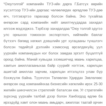
“Оюутолгой” компанийн ТУЗ-ийн дарга Г.Батсүх өөрийн
хүсэлтээр ТУЗ-ийн даргаас чөлөөлөгдөх өргөдлөө ТУЗ-дөө
өгч, тэтгэвэртээ гарахаар болсон байна. Энэ тухайгаа
өнгөрсөн сард компанийн нийт ажилтнуудадаа захидал
илгээж мэдэгджээ. Тэрбээр захидалдаа “Оюу толгой эдүгээ
улс орныхоо томоохон экспортлогч, нийгмийн баялаг
бүтээгч бөгөөд хөгжил дэвшлийн урт хугацааны түншлэгч
болсон төдийгүй дэлхийн хэмжээнд өрсөлдөхүйц уул
уурхайн компаниудын нэг болох замдаа эргэлт буцалтгүй
ороод байна. Манай хувьцаа эзэмшигчид маань харилцаа,
хамтын ажиллагааныхаа байр суурийг нэгтгэж, харилцан
ашигтай ажиллах зарчим, харилцан итгэлцлээ улам бүр
бэхжүүлж байна. Түүнчлэн Төлөөлөн Удирдах Зөвлөлөөс
өнгөрсөн онд компанийнхаа бизнесийн хөгжлийн ирэх 25-30
жилийн шинэчилсэн стратегийг баталсан юм. Уг стратегийн
зүрхэнд уурхайн талбай дээр болон Ханбогдод өдгөө ба
ирээдүйд хамт олон маань амьдарч, ажиллах таатай орчин