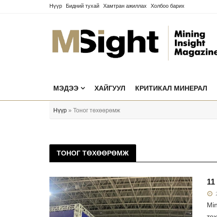
Нүүр
Бидний тухай
Хамтран ажиллах
Холбоо барих
МЭДЭЭ
ХАЙГУУЛ
КРИТИКАЛ МИНЕРАЛ
Нүүр
» Тоног төхөөрөмж
ТОНОГ ТӨХӨӨРӨМЖ
11
2
Min
тө