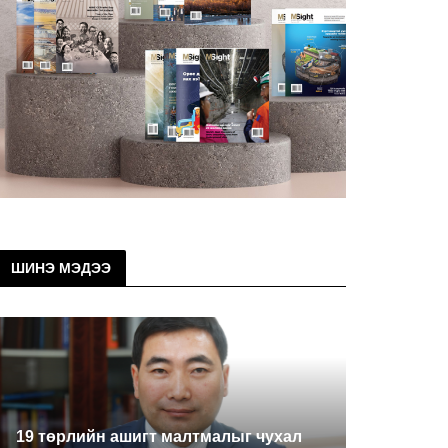
ШИНЭ МЭДЭЭ
19 төрлийн ашигт малтмалыг чухал