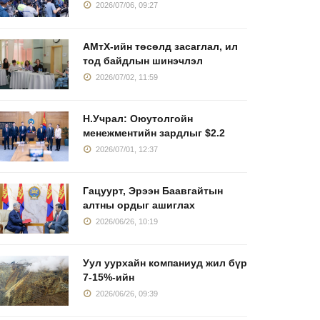
2026/07/06, 09:27
АМтХ-ийн төсөлд засаглал, ил
тод байдлын шинэчлэл
2026/07/02, 11:59
Н.Учрал: Оюутолгойн
менежментийн зардлыг $2.2
2026/07/01, 12:37
Гацуурт, Эрээн Баавгайтын
алтны ордыг ашиглах
2026/06/26, 10:19
Уул уурхайн компаниуд жил бүр
7-15%-ийн
2026/06/26, 09:39