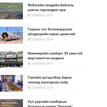
Ялбагийн хөндийн байгаль
унаган төрхөндөө орж
2026/06/25, 15:17
Газрын тос боловсруулах
үйлдвэрийн нэрэх цамхгийг
2026/06/24, 10:28
Инженерийн салбарт 33 эмэгтэй
мэргэжилтэн нэгджээ
2026/06/24, 09:41
Гангийн цогцолбор барих
төсөлд шалгарсан хоёр
2026/06/17, 17:32
Уул уурхайн салбарын
бодлогын орчин “буцалж”