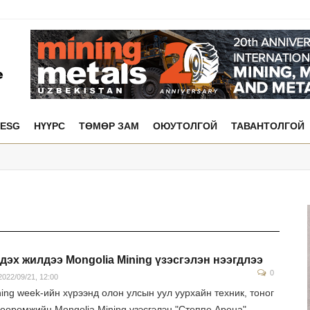
ESG
НҮҮРС
ТӨМӨР ЗАМ
ОЮУТОЛГОЙ
ТАВАНТОЛГОЙ
 дэх жилдээ Mongolia Mining үзэсгэлэн нээгдлээ
0
022/09/21, 12:00
ing week-ийн хүрээнд олон улсын уул уурхайн техник, тоног
хөөрөмжийн Mongolia Mining үзэсгэлэн "Степпе Арена"