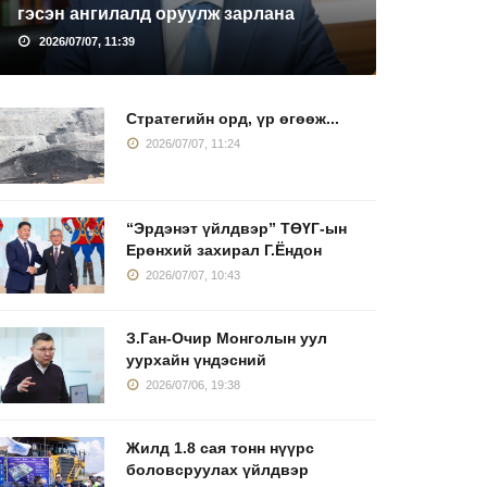
гэсэн ангилалд оруулж зарлана
2026/07/07, 11:39
Стратегийн орд, үр өгөөж...
2026/07/07, 11:24
“Эрдэнэт үйлдвэр” ТӨҮГ-ын
Ерөнхий захирал Г.Ёндон
2026/07/07, 10:43
З.Ган-Очир Монголын уул
уурхайн үндэсний
2026/07/06, 19:38
Жилд 1.8 сая тонн нүүрс
боловсруулах үйлдвэр