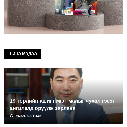
ШИНЭ МЭДЭЭ
19 төрлийн ашигт малтмалыг чухал гэсэн
ангилалд оруулж зарлана
2026/07/07, 11:39