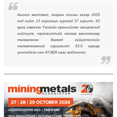
Ашигт малтмал, газрын тосны газар 2025 
онд нийт 13 зорилгын хүрээнд 37 зорилт, 83 
арга хэмжээг Төсвийн ерөнхийлөн захирагчид 
нийлүүлж, хэрэгжилтийг хангаж ажиллахаар 
төлөвлөсөн бөгөөд гүйцэтгэлийн 
төлөвлөгөөний хэрэгжилт 93.6 хувиар 
үнэлэгдсэн гэж АҮЭБЯ-наас мэдээллээ. 