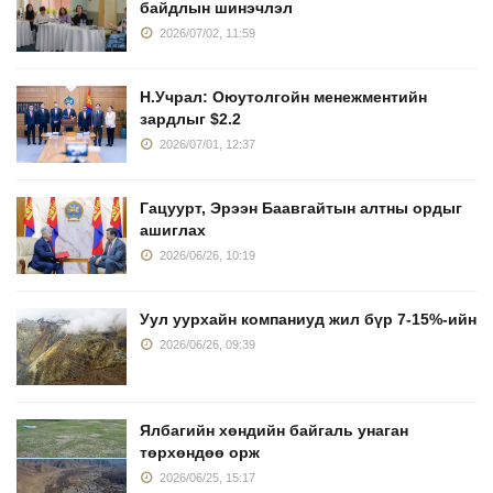
байдлын шинэчлэл
2026/07/02, 11:59
Н.Учрал: Оюутолгойн менежментийн
зардлыг $2.2
2026/07/01, 12:37
Гацуурт, Эрээн Баавгайтын алтны ордыг
ашиглах
2026/06/26, 10:19
Уул уурхайн компаниуд жил бүр 7-15%-ийн
2026/06/26, 09:39
Ялбагийн хөндийн байгаль унаган
төрхөндөө орж
2026/06/25, 15:17