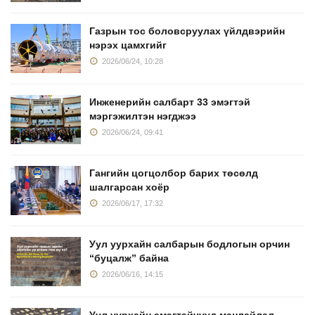
Газрын тос боловсруулах үйлдвэрийн
нэрэх цамхгийг
2026/06/24, 10:28
Инженерийн салбарт 33 эмэгтэй
мэргэжилтэн нэгджээ
2026/06/24, 09:41
Гангийн цогцолбор барих төсөлд
шалгарсан хоёр
2026/06/17, 17:32
Уул уурхайн салбарын бодлогын орчин
“буцалж” байна
2026/06/16, 14:15