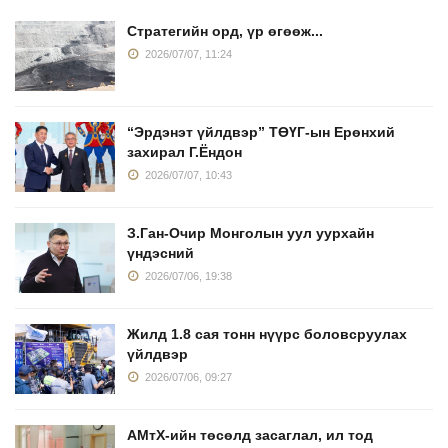
Стратегийн орд, үр өгөөж...
2026/07/07, 11:24
“Эрдэнэт үйлдвэр” ТӨҮГ-ын Ерөнхий
захирал Г.Ёндон
2026/07/07, 10:43
З.Ган-Очир Монголын уул уурхайн
үндэсний
2026/07/06, 19:38
Жилд 1.8 сая тонн нүүрс боловсруулах
үйлдвэр
2026/07/06, 09:27
АМтХ-ийн төсөлд засаглал, ил тод