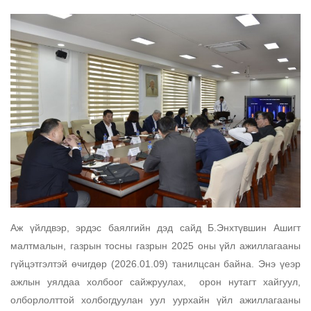
Аж үйлдвэр, эрдэс баялгийн дэд сайд Б.Энхтүвшин Ашигт 
малтмалын, газрын тосны газрын 2025 оны үйл ажиллагааны 
гүйцэтгэлтэй 
өчигдөр (2026.01.09) 
танилцсан байна. Энэ үеэр 
ажлын уялдаа холбоог сайжруулах,  орон нутагт хайгуул, 
олборлолттой холбогдуулан уул уурхайн үйл ажиллагааны 