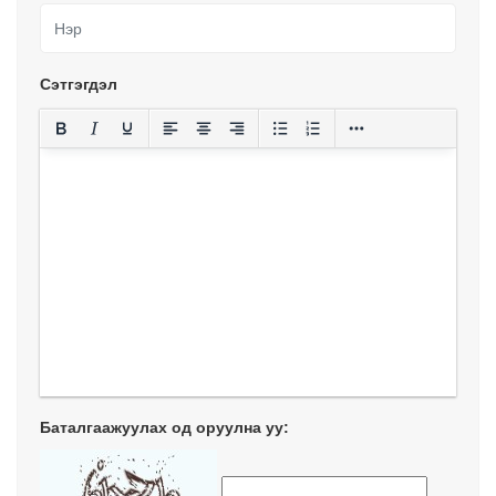
Сэтгэгдэл
Баталгаажуулах од оруулна уу: