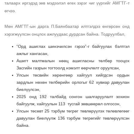
талаарх иргэдэд зөв мэдээлэл өгөх зэрэг чиг үүргийг АМГТГ-т 
өгчээ. 
Мөн АМГТГ-ын дарга П.Баянбаатар илтгэлдээ өнгөрсөн онд 
хэрэгжүүлсэн онцлох ажлуудаас дурдсан байна. Тодруулбал, 
“Орд ашиглах шинэчилсэн гэрээ”-г байгуулах бэлтгэл 
ажлыг хангасан,
Ашигт малтмалын нөөц ашигласны төлбөр тооцох 
Засгийн газрын тогтоолд нэмэлт өөрчлөлт оруулсан,
Улсын төсвийн хөрөнгөөр хайгуул хийгдсэн ордын 
зардлын нөхөн төлбөрийн орлогыг 62 хувиар давуулан 
биелүүлсэн,
2025 онд 192 талбайд сонгон шалгаруулалт зохион 
байгуулж, хайгуулын 113  тусгай зөвшөөрөл олгосон,
Улсын төсөвт 25 тэрбум төгрөг төвлөрүүлэх төлөвлөгөөг 
давуулан биелүүлж 136 тэрбум төгрөгийг төвлөрүүлсэн 
байна. 