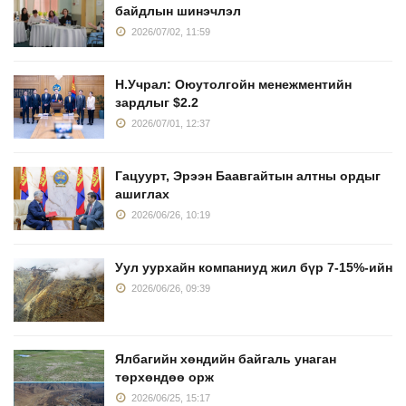
байдлын шинэчлэл
2026/07/02, 11:59
Н.Учрал: Оюутолгойн менежментийн
зардлыг $2.2
2026/07/01, 12:37
Гацуурт, Эрээн Баавгайтын алтны ордыг
ашиглах
2026/06/26, 10:19
Уул уурхайн компаниуд жил бүр 7-15%-ийн
2026/06/26, 09:39
Ялбагийн хөндийн байгаль унаган
төрхөндөө орж
2026/06/25, 15:17