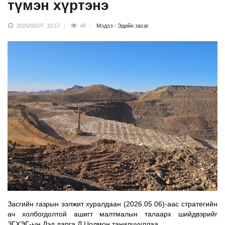
түмэн хүртэнэ
2026/05/07, 10:17
48
Мэдээ
/
Эдийн засаг
Засгийн газрын ээлжит хуралдаан (2026.05.06)-аас стратегийн 
ач холбогдолтой ашигт малтмалын талаарх шийдвэрийг 
ЗГХЭГ-ын Дэд дарга Д.Цолмон танилцууллаа. 