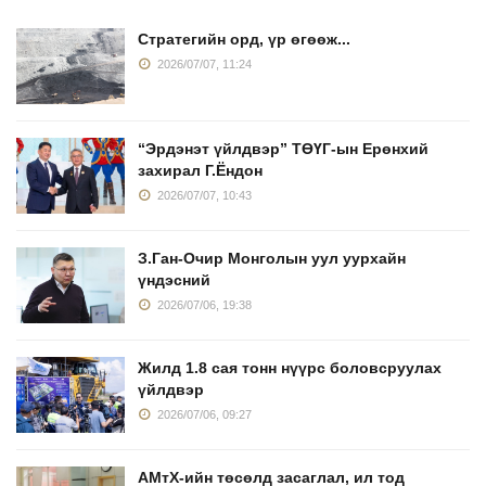
Стратегийн орд, үр өгөөж...
2026/07/07, 11:24
“Эрдэнэт үйлдвэр” ТӨҮГ-ын Ерөнхий
захирал Г.Ёндон
2026/07/07, 10:43
З.Ган-Очир Монголын уул уурхайн
үндэсний
2026/07/06, 19:38
Жилд 1.8 сая тонн нүүрс боловсруулах
үйлдвэр
2026/07/06, 09:27
АМтХ-ийн төсөлд засаглал, ил тод