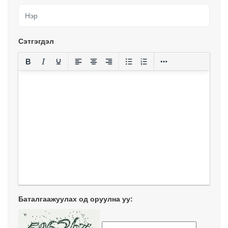
Сэтгэгдэл
Баталгаажуулах од оруулна уу: