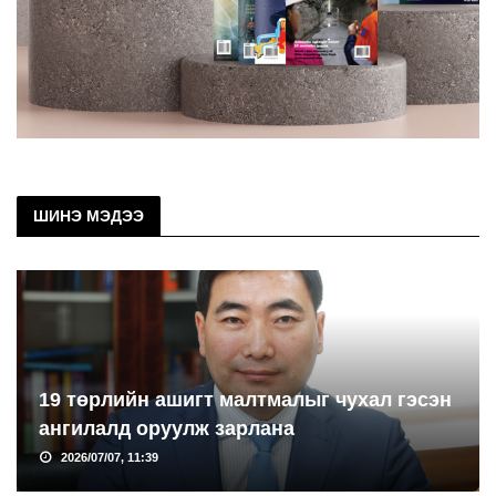
ШИНЭ МЭДЭЭ
19 төрлийн ашигт малтмалыг чухал гэсэн
ангилалд оруулж зарлана
2026/07/07, 11:39