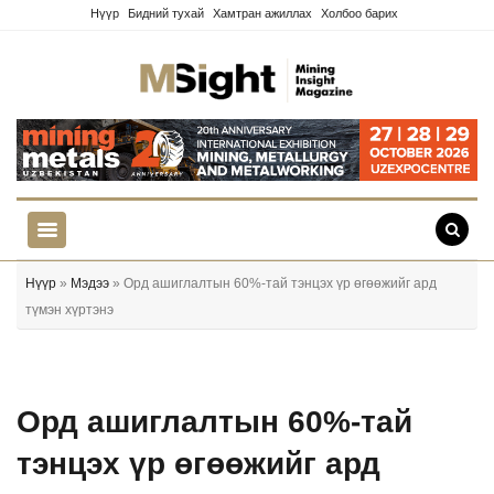
Нүүр
Бидний тухай
Хамтран ажиллах
Холбоо барих
Нүүр
»
Мэдээ
» Орд ашиглалтын 60%-тай тэнцэх үр өгөөжийг ард
түмэн хүртэнэ
Орд ашиглалтын 60%-тай
тэнцэх үр өгөөжийг ард