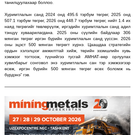
танилцуулахаар боллоо. 
Хуримтлалын санд 2024 онд 495.6 тэрбум төгрөг, 2025 онд 
507.1 тэрбум төгрөг, 2026 онд 448.7 тэрбум төгрөг, нийт 1.4 их 
наяд төгрөгийг төвлөрүүлж, иргэдийн хуримтлалын санд адил 
тэнцүү хуваарилагдана. 2025 оны сүүлийн байдлаар 306 
мянган төгрөг иргэн бүрийн хуримтлалын санд үүссэн. 2026 
оны эцэст 500 мянган төгрөгт хүрнэ. Цаашдаа стратегийн 
ордын хэлэлцээг амжилттай хийж, төрийн эзэмшлийн хувь 
хэмжээг тогтоож, түүнийгээ тусгай АМНАТ-өөр орлуулах 
хувилбарыг сонговол энэ хуримтлалын сан тэр хэмжээгээр 
өсөж, иргэн бүрийн 500 мянган төгрөг өсөх боломж нь 
бүрдэнэ” гэв. 