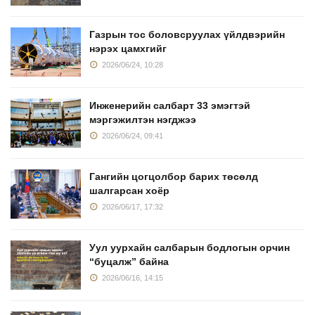
Газрын тос боловсруулах үйлдвэрийн
нэрэх цамхгийг
2026/06/24, 10:28
Инженерийн салбарт 33 эмэгтэй
мэргэжилтэн нэгджээ
2026/06/24, 09:41
Гангийн цогцолбор барих төсөлд
шалгарсан хоёр
2026/06/17, 17:32
Уул уурхайн салбарын бодлогын орчин
“буцалж” байна
2026/06/16, 14:15