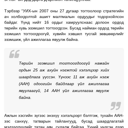
Тэрбээр “УИХ-ын 2007 оны 27 дугаар тогтоолоор стратегийн 
ач холбогдолтой ашигт малтмалын ордуудыг тодорхойлсон 
байдаг. Үүнд нийт 16 ордыг хамруулснаас долоон ордод 
төрийн хувь эзэмшил тогтоогдсон. Бусад найман ордод төрийн 
эзэмшил тогтоогдоогүй, хувийн хэвшил тусгай зөвшөөрлийг 
эзэмшиж, үйл ажиллагаа явуулж байна. 
Төрийн эзэмшил тогтоогдоогүй намайн 
ордын 25 аж ахуйн нэгжтэй хэлэлцээр хийх 
шаардлага үүссэн. Үүнээс 11 аж ахуйн нэгж 
(ААН) одоогийн байдлаар үйл ажиллагаа 
явуулаагүй, 14 ААН үйл ажиллагаа явуулж 
байна.
Ажлын хэсгийн зүгээс энэхүү хэлэлцээрт бэлтгэж, тухайн ААН-
ээс санхүү, татварын тайлангууд, бусад шаардлагатай 
мэдээллүүдийг татан авч, судалж байгаа. Үүний үндсэн дээр 