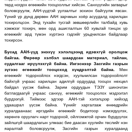
төрд ногдох өгөөжийн тооцооллыг хийсэн. Санхүүгийн загварыг 
боловсруулж, ААН-үүдтэй уулзалтыг зохион байгуулж явсан. 
Үүний үр дүнд дөрвөн ААН зарчмын хоёр асуудалд харилцан 
тохиролцсон. Энд тухайн тусгай зөвшөөрлийн талбайд хувь 
хэмжээг тохирч, мөн орд ашиглалтын 60 хувьтай тэнцэх үр 
өгөөжийг ард түмэн хүртэнэ гэдгийг урьдчилсан байдлаар 
тохирсон. 
Бусад ААН-үүд энэхүү хэлэлцээнд идэвхгүй оролцож 
байгаа. Өөрөөр хэлбэл шаардсан материал, тайлан, 
судалгааг ирүүлэхгүй байна. Ингэснээр Засгийн газрын 
зүгээс өгөөжийг тооцоход хүндрэлтэй байна.
 Мөн 
өгөөжийг тодорхойлох нэгдсэн, хуульчилсан тодорхойлолт 
байхгүй учраас харилцан адилгүй ордуудад тооцох нөхцөл 
байдал үүсэж байна. Зарим ордуудын ТЭЗҮ шинэчлэн 
батлагдаагүй учраас санхүү, өгөөжийг тооцоолох мэдээлэл 
бүрдээгүй. Тиймээс эдгээр ААН-тэй хэлэлцээр хийхэд 
удаашрал үүсэж байна. Үүнийг харгалзаж өнөөдрийн 
хуралдаанаас иргэдийн өгөөжийг бодитоор нэмэгдүүлэх, 
хөрөнгө оруулагч нарт тодорхой, ойлгомжтой орчин бүрдүүлэх 
зайлшгүй шаардлагын улмаас бие даасан хуулийн төслийг нэн 
яаралтай боловсруулж, Засгийн газрын хуралдаанд 