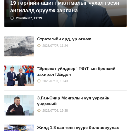
19 төрлийн ашигт малтмалыг чухал гэсэн
ангилалд оруулж зарлана
2026/07/07, 11:39
Стратегийн орд, үр өгөөж...
2026/07/07, 11:24
“Эрдэнэт үйлдвэр” ТӨҮГ-ын Ерөнхий
захирал Г.Ёндон
2026/07/07, 10:43
З.Ган-Очир Монголын уул уурхайн
үндэсний
2026/07/06, 19:38
Жилд 1.8 сая тонн нүүрс боловсруулах