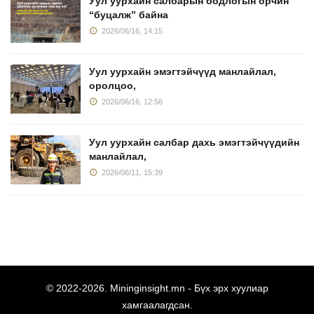
Уул уурхайн салбарын бодлогын орчин
“буцалж” байна
2026/06/16, 14:15
Уул уурхайн эмэгтэйчүүд манлайлал,
оролцоо,
2026/06/16, 12:56
Уул уурхайн салбар дахь эмэгтэйчүүдийн
манлайлал,
2026/06/11, 15:39
© 2022-
2026.
Mininginsight.mn
- Бүх эрх хуулиар
хамгаалагдсан.