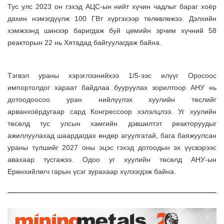
Тус улс 2023 он гэхэд АЦС-ын нийт хүчин чадлыг бараг хоёр
дахин нэмэгдүүлж 100 ГВт хүргэхээр төлөвлөжээ. Дэлхийн
хэмжээнд шинээр баригдаж буй цөмийн эрчим хүчний 58
реакторын 22 нь Хятадад байгуулагдаж байна.
Тэгвэл ураны хэрэглээнийхээ 1/5-ээс илүүг Оросоос
импортолдог хараат байдлаа бууруулах зорилтоор АНУ нь
дотоодоосоо уран нийлүүлэх хуулийн төслийг
арванхоёрдугаар сард Конгрессоор хэлэлцлээ. Уг хуулийн
төсөлд тус улсын хамгийн дэвшилтэт реакторуудыг
ажиллуулахад шаардагдах өндөр агуулгатай, бага баяжуулсан
ураны түлшийг 2027 оны эцэс гэхэд дотоодын эх үүсвэрээс
авахаар тусгажээ. Одоо уг хуулийн төсөлд АНУ-ын
Ерөнхийлөгч гарын үсэг зурахаар хүлээгдэж байна.