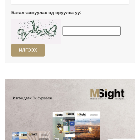
Баталгаажуулах од оруулна уу:
ИЛГЭЭХ