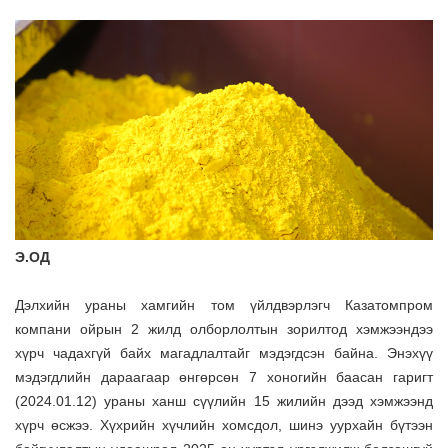
Э.ОД
Дэлхийн ураны хамгийн том үйлдвэрлэгч Казатомпром
компани ойрын 2 жилд олборлолтын зорилтод хэмжээндээ
хүрч чадахгүй байх магадлалтайг мэдэгдсэн байна. Энэхүү
мэдэгдлийн дараагаар өнгөрсөн 7 хоногийн баасан гаригт
(2024.01.12) ураны ханш сүүлийн 15 жилийн дээд хэмжээнд
хүрч өсжээ. Хүхрийн хүчлийн хомсдол, шинэ уурхайн бүтээн