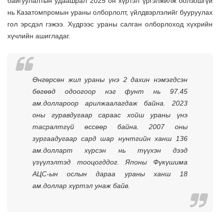
байгуулалтын удаашрал 2025 он хүртэл үргэлжилж болзошгүй
нь Казатомпромын ураны олборлолт, үйлдвэрлэлийг бууруулах
гол эрсдэл гэжээ. Хүдрээс ураны салган олборлоход хүхрийн
хүчлийн ашигладаг.
Өнгөрсөн жил ураны үнэ 2 дахин нэмэгдсэн
бөгөөд одоогоор нэг фунт нь 97.45
ам.доллароор арилжаалагдаж байна. 2023
оны гуравдугаар сараас хойш ураны үнэ
тасралтгүй өссөөр байна. 2007 оны
зургаадугаар сард шар нунтгийн ханш 136
ам.долларт хүрсэн нь түүхэн дээд
үзүүлэлтэд тооцогддог. Японы Фүкүшима
АЦС-ын ослын дараа ураны ханш 18
ам.доллар хүртэл унаж байв.