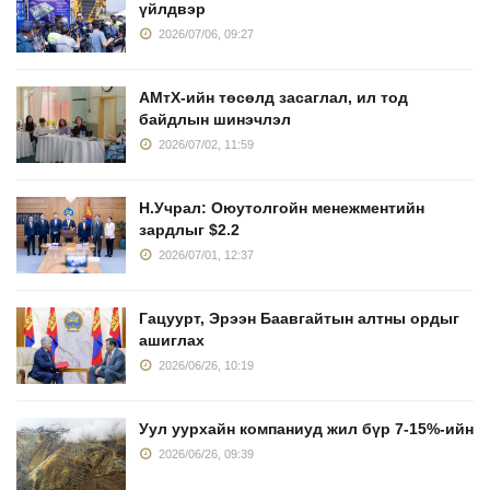
үйлдвэр
2026/07/06, 09:27
АМтХ-ийн төсөлд засаглал, ил тод
байдлын шинэчлэл
2026/07/02, 11:59
Н.Учрал: Оюутолгойн менежментийн
зардлыг $2.2
2026/07/01, 12:37
Гацуурт, Эрээн Баавгайтын алтны ордыг
ашиглах
2026/06/26, 10:19
Уул уурхайн компаниуд жил бүр 7-15%-ийн
2026/06/26, 09:39