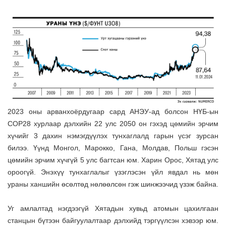
2023 оны арванхоёрдугаар сард АНЭУ-ад болсон НҮБ-ын
COP28 хурлаар дэлхийн 22 улс 2050 он гэхэд цөмийн эрчим
хүчийг 3 дахин нэмэгдүүлэх тунхаглалд гарын үсэг зурсан
билээ. Үүнд Монгол, Марокко, Гана, Молдав, Польш гэсэн
цөмийн эрчим хүчгүй 5 улс багтсан юм. Харин Орос, Хятад улс
ороогүй. Энэхүү тунхаглалыг үзэглэсэн үйл явдал нь мөн
ураны ханшийн өсөлтөд нөлөөлсөн гэж шинжээчид үзэж байна.
Уг амлалтад нэгдээгүй Хятадын хувьд атомын цахилгаан
станцын бүтээн байгуулалтаар дэлхийд тэргүүлсэн хэвээр юм.