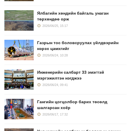
Ялбагийн хөндийн байгаль унаган
төрхөндөө орж
2026/06/25, 15:17
Газрын тос боловсруулах үйлдвэрийн
нэрэх цамхгийг
2026/06/24, 10:28
Инженерийн салбарт 33 эмэгтэй
мэргэжилтэн нэгджээ
2026/06/24, 09:41
Гангийн цогцолбор барих төсөлд
шалгарсан хоёр
2026/06/17, 17:32