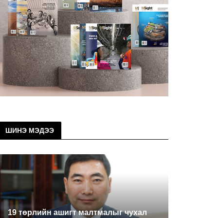
ШИНЭ МЭДЭЭ
19 төрлийн ашигт малтмалыг чухал