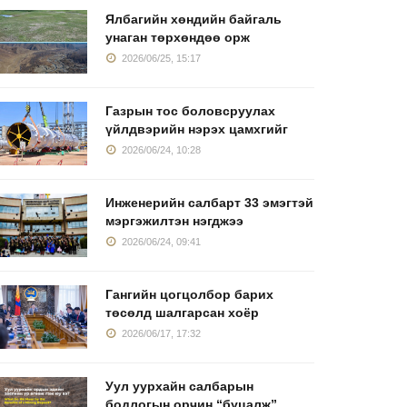
Ялбагийн хөндийн байгаль
унаган төрхөндөө орж
2026/06/25, 15:17
Газрын тос боловсруулах
үйлдвэрийн нэрэх цамхгийг
2026/06/24, 10:28
Инженерийн салбарт 33 эмэгтэй
мэргэжилтэн нэгджээ
2026/06/24, 09:41
Гангийн цогцолбор барих
төсөлд шалгарсан хоёр
2026/06/17, 17:32
Уул уурхайн салбарын
бодлогын орчин “буцалж”