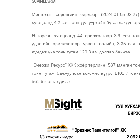
Э.МИШЭЭЛ
Монголын хөрөнгийн биржээр (2024.01.05-02.27
хугацаанд 4.2 сая тонн уул уурхайн бүтээгдэхүүн а
Өнгөрсөн хугацаанд 44 арилжаагаар 3.9 сая тон
удаагийн арилжаагаар гурван төрлийн, 3.35 сая 
дундаж үнэ тонн тутам 129.3 ам.доллар байжээ.
"Энержи Ресурс" ХХК хоёр төрлийн, 537 мянган то
тонн тутам баяжуулсан коксжих нүүрс 1401.7 юань
561.6 юань хүрчээ.