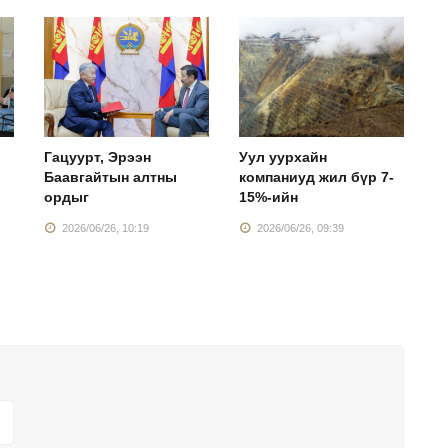
Гацуурт, Эрээн
Уул уурхайн
Г
Баавгайтын алтны
компаниуд жил бүр 7-
б
ордыг
15%-ийн
ү
2026/06/26, 10:19
2026/06/26, 09:39