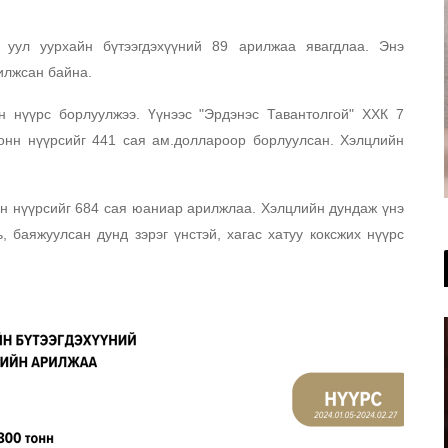
) уул уурхайн бүтээгдэхүүний 89 арилжаа явагдлаа. Энэ
рилжсан байна.
н нүүрс борлуулжээ. Үүнээс "Эрдэнэс Тавантолгой" ХХК 7
тонн нүүрсийг 441 сая ам.доллароор борлуулсан. Хэлцлийн
нн нүүрсийг 684 сая юаниар арилжлаа. Хэлцлийн дундаж үнэ
, баяжуулсан дунд зэрэг үнстэй, хагас хатуу коксжих нүүрс