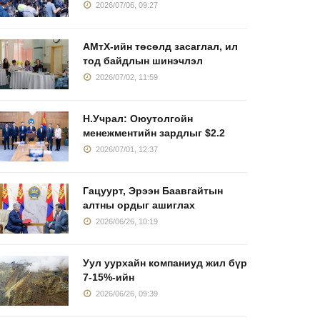
2026/07/06, 09:27
АМтХ-ийн төсөлд засаглал, ил
тод байдлын шинэчлэл
2026/07/02, 11:59
Н.Учрал: Оюутолгойн
менежментийн зардлыг $2.2
2026/07/01, 12:37
Гацуурт, Эрээн Баавгайтын
алтны ордыг ашиглах
2026/06/26, 10:19
Уул уурхайн компаниуд жил бүр
7-15%-ийн
2026/06/26, 09:39