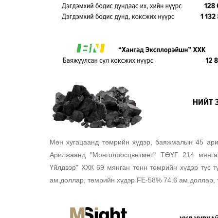
Мөн хугацаанд төмрийн хүдэр, баяжмалын 45 ари
Арилжаанд "Монголросцветмет" ТӨҮГ 214 мянга
Үйлдвэр" ХХК 69 мянган тонн төмрийн хүдэр тус 
ам.доллар, төмрийн хүдэр FE-58% 74.6 ам.доллар,