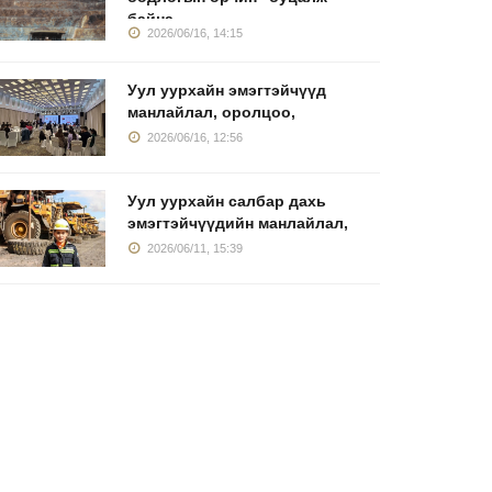
байна
2026/06/16, 14:15
Уул уурхайн эмэгтэйчүүд
манлайлал, оролцоо,
2026/06/16, 12:56
Уул уурхайн салбар дахь
эмэгтэйчүүдийн манлайлал,
2026/06/11, 15:39