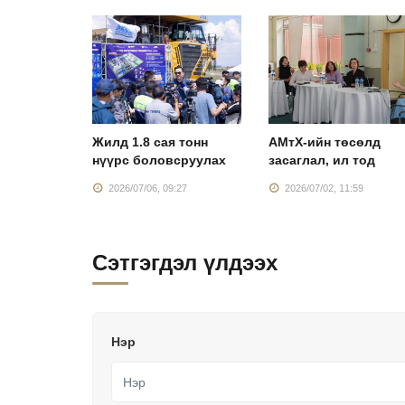
лдвэр”
Жилд 1.8 сая тонн
АМтХ-ийн төсөлд
нхий
нүүрс боловсруулах
засаглал, ил тод
:43
2026/07/06, 09:27
2026/07/02, 11:59
Сэтгэгдэл үлдээх
Нэр