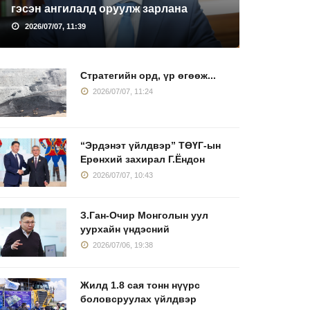
гэсэн ангилалд оруулж зарлана
2026/07/07, 11:39
Стратегийн орд, үр өгөөж...
2026/07/07, 11:24
“Эрдэнэт үйлдвэр” ТӨҮГ-ын
Ерөнхий захирал Г.Ёндон
2026/07/07, 10:43
З.Ган-Очир Монголын уул
уурхайн үндэсний
2026/07/06, 19:38
Жилд 1.8 сая тонн нүүрс
боловсруулах үйлдвэр