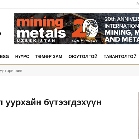
2
ESG
НҮҮРС
ТӨМӨР ЗАМ
ОЮУТОЛГОЙ
ТАВАНТОЛГОЙ
хүүн арилжив
л уурхайн бүтээгдэхүүн