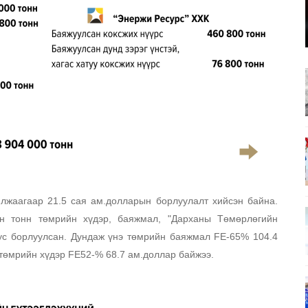
лжаагаар 21.5 сая ам.долларын борлуулалт хийсэн байна.
н тонн төмрийн хүдэр, баяжмал, "Дарханы Төмөрлөгийн
тус борлуулсан. Дундаж үнэ төмрийн баяжмал FE-65% 104.4
 төмрийн хүдэр FE52-% 68.7 ам.доллар байжээ.