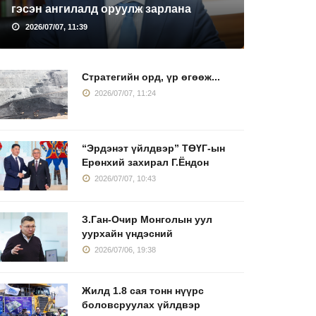
гэсэн ангилалд оруулж зарлана
2026/07/07, 11:39
Стратегийн орд, үр өгөөж...
2026/07/07, 11:24
“Эрдэнэт үйлдвэр” ТӨҮГ-ын
Ерөнхий захирал Г.Ёндон
2026/07/07, 10:43
З.Ган-Очир Монголын уул
уурхайн үндэсний
2026/07/06, 19:38
Жилд 1.8 сая тонн нүүрс
боловсруулах үйлдвэр