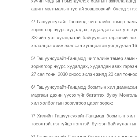
хүчин чадлыг нэмэгдүүлэх хамтын ажиллагаанд 
ашигт малтмалын тусгай зөвшөөрлийг бусад этгэ
4/ Гашуунсухайт-Ганцмод чиглэлийн төмөр замы
зорилгоор нүүрс худалдах, худалдан авах урт ху
ХК-ийн урт хугацаатай байгуулсан гэрээний нөх
хэлэлцээ хийж эхэлсэн хугацаатай уялдуулан 16
5/ Гашуунсухайт-Ганцмод чиглэлийн төмөр замын 
зорилгоор нүүрс худалдах, худалдан авах гэрээн
27 сая тонн, 2030 оноос эхлэн жилд 20 сая тонно
6/ Гашуунсухайт-Ганцмод боомтын хил дамнасан 
маргаан дахин үүсэхгүйг бататгах буюу Монголы
хил холболтын зорилгоор цариг зөрөх;
7/ Хилийн Гашуунсухайт-Ганцмод боомтын хил 
төсөлтэй, нэг гүйцэтгэгчтэй, бүтээн байгуулалтыг
8/ Гашуунсухайт-Ганцмод боомтын хил дамнасан