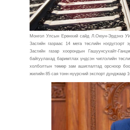
Монгол Улсын Ерөнхий сайд Л.Оюун-Эрдэнэ УИХ
Засгийн газраас 14 мега төслийн нэгдүгээрт
Засгийн газар хоорондын Гашуунсухайт-Ганц
байгуулахад баримтлах үндсэн чиглэлийн төсли
холболтын төмөр зам ашиглалтад орсноор бо
жилийн 85 сая тонн нүүрсний экспорт дунджаар 1