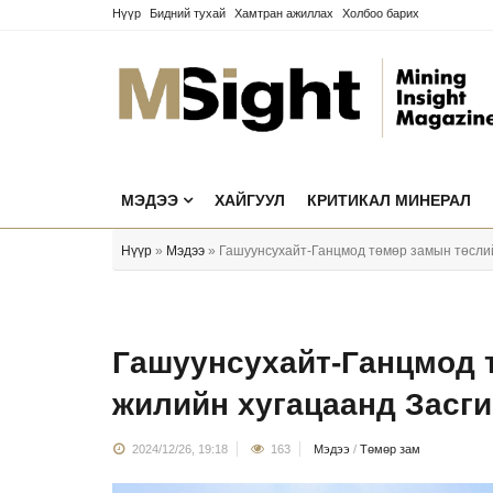
Нүүр
Бидний тухай
Хамтран ажиллах
Холбоо барих
МЭДЭЭ
ХАЙГУУЛ
КРИТИКАЛ МИНЕРАЛ
Нүүр
»
Мэдээ
» Гашуунсухайт-Ганцмод төмөр замын төслийн
Гашуунсухайт-Ганцмод 
жилийн хугацаанд Засги
2024/12/26, 19:18
163
Мэдээ
/
Төмөр зам