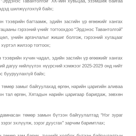
“Эрдэнэс Тавантолгой” ХК-ийн хувьцаа, эзэмшиж байгаа
эдэд шилжүүлэхгүй байх;
н тээврийн багтаамж, эдийн засгийн үр өгөөжийг хангах
гацааны гэрээний үнийг тогтоохдоо “Эрдэнэс Тавантолгой”
цөл, үнийн аргачлалыг жишиг болгож, гэрээний хугацааг
 хүртэл жилээр тогтоох;
тээврийн хүчин чадал, эдийн засгийн үр өгөөжийг хангах
ий дагуу нийлүүлэх нүүрсний хэмжээг 2025-2029 онд нийт
ос бууруулахгүй байх;
төмөр замыг байгуулахад өргөн, нарийн царигийн аливаа
н тал өргөн, Хятадын нарийн царигаар баригдаж, зөвхөн
дамнасан төмөр замын бүтээн байгуулалтад “Нэг зураг
 зэрэг эхлүүлж, зэрэг дуусгах” зарчим баримтлах;
 төмөр зам барих, түүнийг холбох бүтээн байгуулалтын