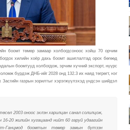
ийн боомт төмөр замаар холбогдсоноос хойш 70 орчим
богдох хилийн хоёр дахь боомт ашиглалтад орох бөгөөд
ндалын боомтууд холбогдож, эрчим хүчний экспорт, нүүрс
ломж бүрдэж ДНБ-ийг 2028 онд 132.3 их наяд төгрөгт, нэг
эх Засгийн газрын зорилтыг хэрэгжүүлэхэд үндсэн шийдэл
төсөл 2003 оноос эхлэн харилцан санал солилцож,
н 16-20 жилийн хугацаанд нийт 60 гаруй удаагийн
хайт-Ганцмод боомтын төмөр замын бүтээн