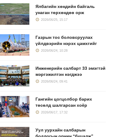
Ялбагийн хөндийн байгаль
унаган төрхөндөө орж
2026/06/25, 15:17
Газрын тос боловсруулах
үйлдвэрийн нэрэх цамхгийг
2026/06/24, 10:28
Инженерийн салбарт 33 эмэгтэй
мэргэжилтэн нэгджээ
2026/06/24, 09:41
Гангийн цогцолбор барих
төсөлд шалгарсан хоёр
2026/06/17, 17:32
Уул уурхайн салбарын
бодлогын орчин “буцалж”