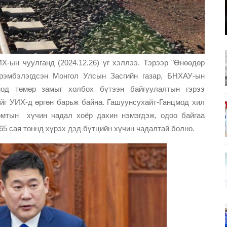
-ын чуулганд (2024.12.26) үг хэллээ. Тэрээр "Өнөөдөр
 эрэмбэлэгдсэн Монгол Улсын Засгийн газар, БНХАУ-ын
мод төмөр замыг холбох бүтээн байгуулалтын гэрээ
йг УИХ-д өргөн барьж байна. Гашуунсухайт-Ганцмод хил
омтын хүчин чадал хоёр дахин нэмэгдэж, одоо байгаа
65 сая тоннд хүрэх дэд бүтцийн хүчин чадалтай болно.