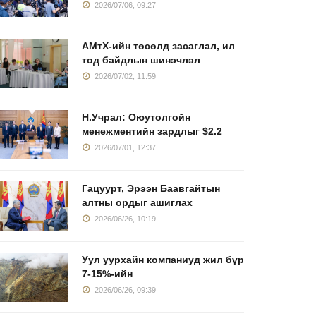
2026/07/06, 09:27
АМтХ-ийн төсөлд засаглал, ил
тод байдлын шинэчлэл
2026/07/02, 11:59
Н.Учрал: Оюутолгойн
менежментийн зардлыг $2.2
2026/07/01, 12:37
Гацуурт, Эрээн Баавгайтын
алтны ордыг ашиглах
2026/06/26, 10:19
Уул уурхайн компаниуд жил бүр
7-15%-ийн
2026/06/26, 09:39