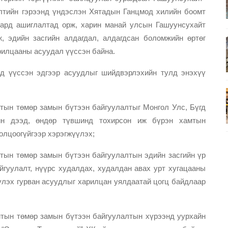
лтийн гэрээнд үндэслэн Хятадын Ганцмод хилийн боомт
сард ашиглалтад орж, харин манай улсын Гашуунсухайт
, эдийн засгийн алдагдал, алдагдсан боломжийн өртөг
рилцааны асуудал үүссэн байна.
нд үүссэн эдгээр асуудлыг шийдвэрлэхийн тулд энэхүү
тын төмөр замын бүтээн байгуулалтыг Монгол Улс, Бүгд
н дээд, өндөр түвшинд тохирсон иж бүрэн хамтын
олцоогүйгээр хэрэгжүүлэх;
тын төмөр замын бүтээн байгуулалтын эдийн засгийн үр
йгуулалт, нүүрс худалдах, худалдан авах урт хугацааны
үүлэх гурван асуудлыг харилцан уялдаатай цогц байдлаар
мтын төмөр замын бүтээн байгуулалтын хүрээнд уурхайн