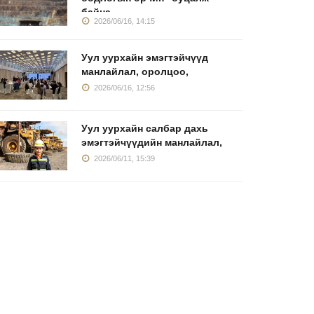
байна
2026/06/16, 14:15
Уул уурхайн эмэгтэйчүүд
манлайлал, оролцоо,
2026/06/16, 12:56
Уул уурхайн салбар дахь
эмэгтэйчүүдийн манлайлал,
2026/06/11, 15:39