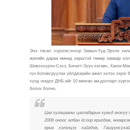
Энэ төсөл хэрэгжсэнээр Замын-Үүд-Эрээн хил
жилийн дараа өмнөд хөрштэй төмөр замаар хол
Шивээхүрэн-Сэхэ, Бичигт-Зүүн хатавч, Ханги-Ма
гүн боловсруулах үйлдвэрийн ажил эхлэх зэрэг бо
хүнд ногдох ДНБ-ийг 10 мянган ам.долларт хүрг
болох болно.
Цаг хугацааны цаглабарын хувьд энэхүү 
2008 оноос албан ёсоор яригдаж, өнгөрсө
яриа хэлэлцээ хийгдэж, Гашуунсу