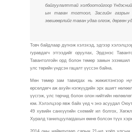
байгуулалттай холбоотойгоор Үндэсний
ын таван тогтоол, Засгийн газрын
зөвшөөрлийг таван удаа олгож, дөрвөн у
Товч байдлаар дүгнэж хэлэхэд, эдгээр хэлэлцээ
гуравдагч этгээдийг оруулах, Эрдэнэс Таван
Тавантолгойн орд болон төмөр замын эзэмшил 4
улс төрийн үндсэн гацалт үүссэн байна.
Мөн төмөр зам тавигдах нь жижиглэнгээр нү
өрсөлдөгч аж ахуйн нэгжүүдийн эрх ашигт нөлөөл
үүсгэж, улс төрчид болон олон нийтийн нөлөөлө
юм. Хэлэлцээр явж байх үед ч энэ асуудал Оюут
49 хувийн санхүүгийн схемийг ил болгох, Хөгж
Хуралд танилцуулагдахын өмнө болсон түүх хэрхэ
2014 оны наймдугаар сарын 21-нд хоёр улсын 