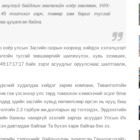
 аюулгүй байдлын зөвлөлийн хоёр зөвлөмж, УИХ-
 45 тогтоол гарч, төмөр зам барих тусгай
даа цуцалсан байна.
р хоёр улсын Засгийн газрын хооронд хийгдэх хэлэлцээрт
толгойн тусгай зөвшөөрлийг шилжүүлэх, хувь эзэмших,
9:17:17:17 байх зэрэг асуудлыг оруулснаас шалтгаалж,
үрсний худалдаа хийдэг зарим компани, Тавантолгойн
нө гэж үзсэнээр улс төрд томоохон хэмжээний эсрэг блок
гчдөд эдийн засгийн хувьд нөлөөлсөөр ирсэн нь нууц биш
олгойн 2.3 тэрбум ам.долларын өр тэглэгдэх, Эрдэнэтийн
лийн банкны чанаргүй зээлийг зарлах асуудал Улсын Их
н давтагдаж байгааг Та бүхэн харж байгаа биз ээ.
төрийн тэргүүнийг байлцуулан зурагдсан Гашуунсухайт-