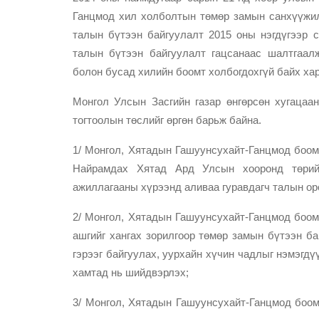
Ганцмод хил холболтын төмөр замын санхүүжи
талын бүтээн байгуулалт 2015 оны нэгдүгээр 
талын бүтээн байгуулалт гацсанаас шалтгаалж
болон бусад хилийн боомт холбогдохгүй байх ха
Монгол Улсын Засгийн газар өнгөрсөн хугацаа
тогтоолын төслийг өргөн барьж байна.
1/ Монгол, Хятадын Гашуунсухайт-Ганцмод боом
Найрамдах Хятад Ард Улсын хооронд төрий
ажиллагааны хүрээнд аливаа гуравдагч талын ор
2/ Монгол, Хятадын Гашуунсухайт-Ганцмод боом
ашгийг хангах зорилгоор төмөр замын бүтээн ба
гэрээг байгуулах, уурхайн хүчин чадлыг нэмэгд
хамтад нь шийдвэрлэх;
3/ Монгол, Хятадын Гашуунсухайт-Ганцмод боо