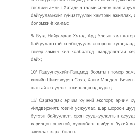
төслийн ажлыг Хятадын талын сонгон шалгаруулс
байгууламжийг гүйцэтгүүлэн хамтран ажиллах,
боломжийг хангах;
9/ Бүгд Найрамдах Хятад Ард Улсын хил дотор
байгуулалттай холбогдуулж өнгөрсөн хугацаан
төмөр замын хил холболтод шаардлагатай хө
байх;
10/ Гашуунсухайт-Ганцмод боомтын төмөр зам
хилийн Шивээхүрэн-Сэхэ, Ханги-Мандал, Бичигт-
шаттай эхлүүлэх тохиролцоонд хүрэх;
11/ Сэргээгдэх эрчим хүчний экспорт, эрчим х
үйлдвэржилт, говийг усжуулах, шар шороон шуу
бүтээн байгуулалт, орон сууцжуулалтын асууда
харилцан ашигтай, хувилбарт шийдэл бүхий хо
ажиллах зэрэг болно.