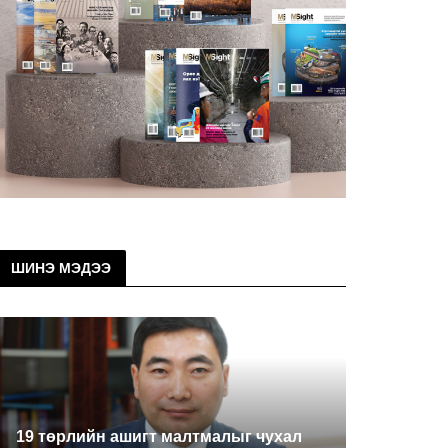
ШИНЭ МЭДЭЭ
19 төрлийн ашигт малтмалыг чухал