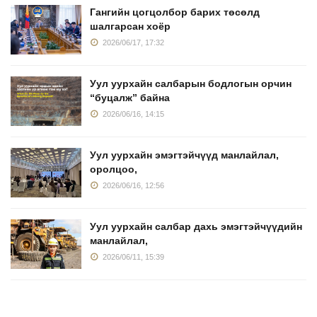
Гангийн цогцолбор барих төсөлд
шалгарсан хоёр
2026/06/17, 17:32
Уул уурхайн салбарын бодлогын орчин
“буцалж” байна
2026/06/16, 14:15
Уул уурхайн эмэгтэйчүүд манлайлал,
оролцоо,
2026/06/16, 12:56
Уул уурхайн салбар дахь эмэгтэйчүүдийн
манлайлал,
2026/06/11, 15:39