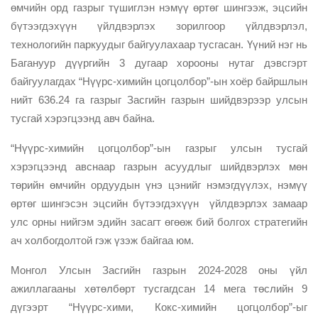
өмчийн орд газрыг түшиглэн нэмүү өртөг шингээж, эцсийн
бүтээгдэхүүн үйлдвэрлэх зорилгоор үйлдвэрлэл,
технологийн паркуудыг байгуулахаар тусгасан. Үүний нэг нь
Багануур дүүргийн 3 дугаар хорооны нутаг дэвсгэрт
байгуулагдах “Нүүрс-химийн цогцолбор”-ын хоёр байршлын
нийт 636.24 га газрыг Засгийн газрын шийдвэрээр улсын
тусгай хэрэгцээнд авч байна.
“Нүүрс-химийн цогцолбор”-ын газрыг улсын тусгай
хэрэгцээнд авснаар газрын асуудлыг шийдвэрлэх мөн
төрийн өмчийн ордуудын үнэ цэнийг нэмэгдүүлэх, нэмүү
өртөг шингэсэн эцсийн бүтээгдэхүүн үйлдвэрлэх замаар
улс орны нийгэм эдийн засагт өгөөж бий болгох стратегийн
ач холбогдолтой гэж үзэж байгаа юм.
Монгол Улсын Засгийн газрын 2024-2028 оны үйл
ажиллагааны хөтөлбөрт тусгагдсан 14 мега төслийн 9
дүгээрт “Нүүрс-хими, Кокс-химийн цогцолбор”-ыг