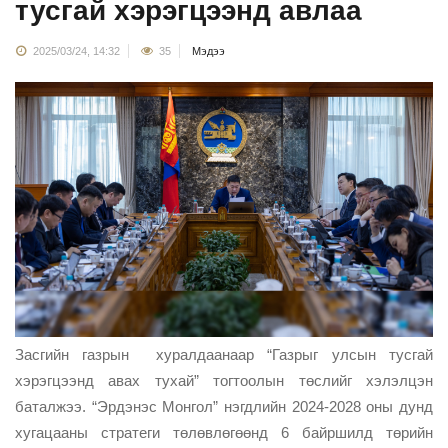
тусгай хэрэгцээнд авлаа
2025/03/24, 14:32
35
Мэдээ
Засгийн газрын хуралдаанаар “Газрыг улсын тусгай
хэрэгцээнд авах тухай” тогтоолын төслийг хэлэлцэн
баталжээ. “Эрдэнэс Монгол” нэгдлийн 2024-2028 оны дунд
хугацааны стратеги төлөвлөгөөнд 6 байршилд төрийн