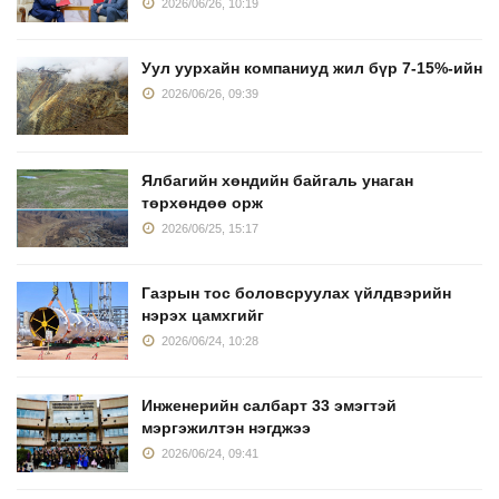
2026/06/26, 10:19
Уул уурхайн компаниуд жил бүр 7-15%-ийн
2026/06/26, 09:39
Ялбагийн хөндийн байгаль унаган
төрхөндөө орж
2026/06/25, 15:17
Газрын тос боловсруулах үйлдвэрийн
нэрэх цамхгийг
2026/06/24, 10:28
Инженерийн салбарт 33 эмэгтэй
мэргэжилтэн нэгджээ
2026/06/24, 09:41