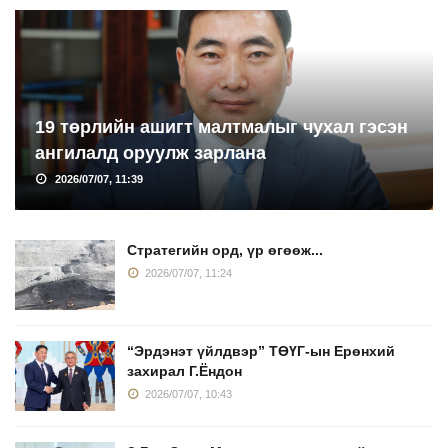
19 төрлийн ашигт малтмалыг чухал гэсэн
ангилалд оруулж зарлана
2026/07/07, 11:39
Стратегийн орд, үр өгөөж...
2026/07/07, 11:24
“Эрдэнэт үйлдвэр” ТӨҮГ-ын Ерөнхий
захирал Г.Ёндон
2026/07/07, 10:43