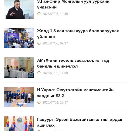
З.Ган-Очир Монголын уул уурхайн
үндэсний
2026/07/06, 19:38
Жилд 1.8 сая тонн нүүрс боловсруулах
үйлдвэр
2026/07/06, 09:27
АМтХ-ийн төсөлд засаглал, ил тод
байдлын шинэчлэл
2026/07/02, 11:59
Н.Учрал: Оюутолгойн менежментийн
зардлыг $2.2
2026/07/01, 12:37
Гацуурт, Эрээн Баавгайтын алтны ордыг
ашиглах