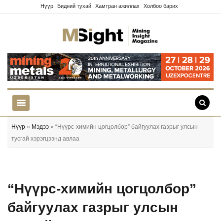
Нүүр
Бидний тухай
Хамтран ажиллах
Холбоо барих
Нүүр
»
Мэдээ
» “Нүүрс-химийн цогцолбор” байгуулах газрыг улсын
тусгай хэрэгцээнд авлаа
“Нүүрс-химийн цогцолбор”
байгуулах газрыг улсын