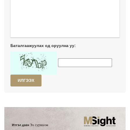
Баталгаажуулах од оруулна уу:
ИЛГЭЭХ