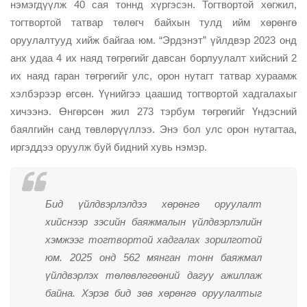
нэмэгдүүлж 40 сая тоннд хүргэсэн. Тогтвортой хөгжил,
тогтвортой татвар төлөгч байхын тулд ийм хөрөнгө
оруулалтууд хийж байгаа юм. “Эрдэнэт” үйлдвэр 2023 онд
анх удаа 4 их наяд төгрөгийг давсан борлуулалт хийсний 2
их наяд гаран төгрөгийг улс, орон нутагт татвар хураамж
хэлбэрээр өгсөн. Үүнийгээ цаашид тогтвортой хадгалахыг
хичээнэ. Өнгөрсөн жил 273 тэрбум төгрөгийг Үндэсний
баялгийн санд төвлөрүүллээ. Энэ бол улс орон нутагтаа,
иргэддээ оруулж буй бидний хувь нэмэр.
Бид үйлдвэрлэлдээ хөрөнгө оруулалт
хийснээр зэсийн баяжмалын үйлдвэрлэлийн
хэмжээг тогтвортой хадгалах зорилготой
юм. 2025 онд 562 мянган тонн баяжмал
үйлдвэрлэх төлөвлөгөөний дагуу ажиллаж
байна. Хэрэв бид зөв хөрөнгө оруулалтыг