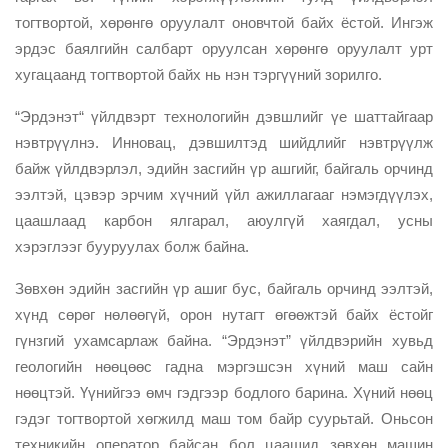
тогтвортой, хөрөнгө оруулалт оновчтой байх ёстой. Ингэж
эрдэс баялгийн салбарт оруулсан хөрөнгө оруулалт урт
хугацаанд тогтвортой байх нь нэн тэргүүний зорилго.
“Эрдэнэт“ үйлдвэрт технологийн дэвшлийг үе шаттайгаар
нэвтрүүлнэ. Инновац, дэвшилтэд шийдлийг нэвтрүүлж
байж үйлдвэрлэл, эдийн засгийн үр ашгийг, байгаль орчинд
ээлтэй, цэвэр эрчим хүчний үйл ажиллагааг нэмэгдүүлэх,
цаашлаад карбон ялгарал, аюулгүй хаягдал, усны
хэрэглээг бууруулах болж байна.
Зөвхөн эдийн засгийн үр ашиг бус, байгаль орчинд ээлтэй,
хүнд сөрөг нөлөөгүй, орон нутагт өгөөжтэй байх ёстойг
гүнзгий ухамсарлаж байна. “Эрдэнэт” үйлдвэрийн хувьд
геологийн нөөцөөс гадна мэргэшсэн хүний маш сайн
нөөцтэй. Үүнийгээ өмч гэдгээр бодлого барина. Хүний нөөц
гэдэг тогтвортой хөгжилд маш том байр суурьтай. Оньсон
техникийн оператор байсан бол цаашид зөвхөн машин