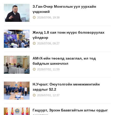
З.Ган-Очир Монголын уул уурхайн
үндэсний
2026/07/06, 19:38
Жилд 1.8 сая тонн нүүрс боловсруулах
үйлдвэр
2026/07/06, 09:27
АМтХ-ийн төсөлд засаглал, ил тод
байдлын шинэчлэл
2026/07/02, 11:59
Н.Учрал: Оюутолгойн менежментийн
зардлыг $2.2
2026/07/01, 12:37
Гацуурт, Эрээн Баавгайтын алтны ордыг