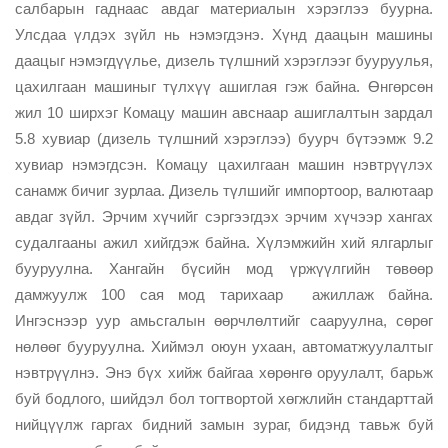
салбарын гаднаас авдаг материалын хэрэглээ буурна.
Улсдаа үлдэх зүйл нь нэмэгдэнэ. Хүнд даацын машины
даацыг нэмэгдүүлье, дизель түлшний хэрэглээг бууруулья,
цахилгаан машиныг түлхүү ашиглая гэж байна. Өнгөрсөн
жил 10 ширхэг Комацу машин авснаар ашиглалтын зардал
5.8 хувиар (дизель түлшний хэрэглээ) буурч бүтээмж 9.2
хувиар нэмэгдсэн. Комацу цахилгаан машин нэвтрүүлэх
санамж бичиг зурлаа. Дизель түлшийг импортоор, валютаар
авдаг зүйл. Эрчим хүчийг сэргээгдэх эрчим хүчээр хангах
судалгааны ажил хийгдэж байна. Хүлэмжийн хий ялгарлыг
бууруулна. Хангайн бүсийн мод үржүүлгийн төвөөр
дамжуулж 100 сая мод тарихаар ажиллаж байна.
Ингэснээр уур амьсгалын өөрчлөлтийг сааруулна, сөрөг
нөлөөг бууруулна. Хиймэл оюун ухаан, автоматжуулалтыг
нэвтрүүлнэ. Энэ бүх хийж байгаа хөрөнгө оруулалт, барьж
буй бодлого, шийдэл бол тогтвортой хөгжлийн стандарттай
нийцүүлж гаргах бидний замын зураг, бидэнд тавьж буй