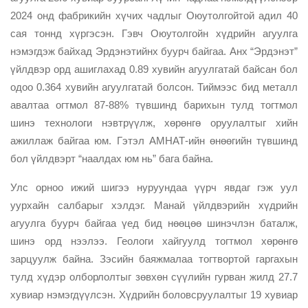
2024 онд фабрикийн хүчих чадлыг Оюутолгойтой адил 40
сая тоннд хүргэсэн. Гэвч Оюутолгойн хүдрийн агуулга
нэмэгдэж байхад Эрдэнэтийнх буурч байгаа. Анх “Эрдэнэт”
үйлдвэр орд ашиглахад 0.89 хувийн агуулгатай байсан бол
одоо 0.364 хувийн агуулгатай болсон. Тиймээс бид металл
авалтаа огтмол 87-88% түвшинд барихын тулд тогтмол
шинэ технологи нэвтрүүлж, хөрөнгө оруулалтыг хийн
ажиллаж байгаа юм. Гэтэл АМНАТ-ийн өнөөгийн түвшинд
бол үйлдвэрт “наалдах юм нь” бага байна.
Улс орноо ижий шигээ нуруундаа үүрч явдаг гэж уул
уурхайн салбарыг хэлдэг. Манай үйлдвэрийн хүдрийн
агуулга буурч байгаа үед бид нөөцөө шинэчлэн баталж,
шинэ орд нээлээ. Геологи хайгуулд тогтмол хөрөнгө
зарцуулж байна. Зэсийн баяжмалаа тогтвортой гаргахын
тулд хүдэр олборлолтыг зөвхөн сүүлийн гурван жилд 27.7
хувиар нэмэгдүүлсэн. Хүдрийн боловсруулалтыг 19 хувиар