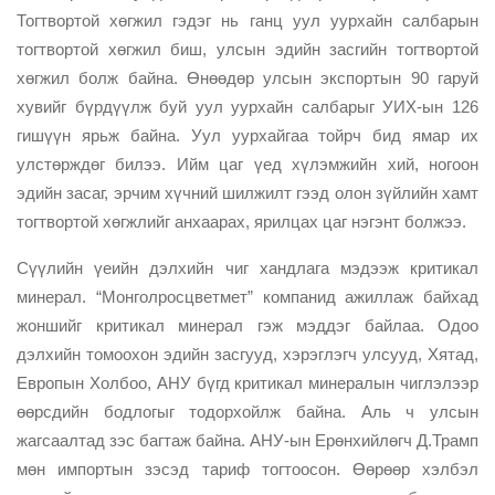
Тогтвортой хөгжил гэдэг нь ганц уул уурхайн салбарын
тогтвортой хөгжил биш, улсын эдийн засгийн тогтвортой
хөгжил болж байна. Өнөөдөр улсын экспортын 90 гаруй
хувийг бүрдүүлж буй уул уурхайн салбарыг УИХ-ын 126
гишүүн ярьж байна. Уул уурхайгаа тойрч бид ямар их
улстөрждөг билээ. Ийм цаг үед хүлэмжийн хий, ногоон
эдийн засаг, эрчим хүчний шилжилт гээд олон зүйлийн хамт
тогтвортой хөгжлийг анхаарах, ярилцах цаг нэгэнт болжээ.
Сүүлийн үеийн дэлхийн чиг хандлага мэдээж критикал
минерал. “Монголросцветмет” компанид ажиллаж байхад
жоншийг критикал минерал гэж мэддэг байлаа. Одоо
дэлхийн томоохон эдийн засгууд, хэрэглэгч улсууд, Хятад,
Европын Холбоо, АНУ бүгд критикал минералын чиглэлээр
өөрсдийн бодлогыг тодорхойлж байна. Аль ч улсын
жагсаалтад зэс багтаж байна. АНУ-ын Ерөнхийлөгч Д.Трамп
мөн импортын зэсэд тариф тогтоосон. Өөрөөр хэлбэл