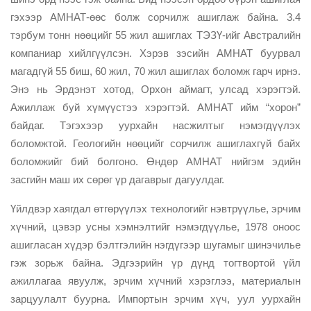
гэхээр АМНАТ-өөс болж сорчилж ашиглаж байна. 3.4
тэрбум тонн нөөцийг 55 жил ашиглах ТЭЗҮ-ийг Австралийн
компаниар хийлгүүлсэн. Хэрэв зэсийн АМНАТ буурвал
магадгүй 55 биш, 60 жил, 70 жил ашиглах боломж гарч ирнэ.
Энэ нь Эрдэнэт хотод, Орхон аймагт, улсад хэрэгтэй.
Ажиллаж буй хүмүүстээ хэрэгтэй. АМНАТ ийм “хорон”
байдаг. Тэгэхээр уурхайн насжилтыг нэмэгдүүлэх
боломжтой. Геологийн нөөцийг сорчилж ашиглахгүй байх
боломжийг бий болгоно. Өндөр АМНАТ нийгэм эдийн
засгийн маш их сөрөг үр дагаврыг дагуулдаг.
Үйлдвэр хаягдал өтгөрүүлэх технологийг нэвтрүүлье, эрчим
хүчний, цэвэр усны хэмнэлтийг нэмэгдүүлье, 1978 оноос
ашигласан хүдэр бэлтгэлийн нэгдүгээр шугамыг шинэчилье
гэж зорьж байна. Эдгээрийн үр дүнд тогтвортой үйл
ажиллагаа явуулж, эрчим хүчний хэрэглээ, материалын
зарцуулалт буурна. Импортын эрчим хүч, уул уурхайн