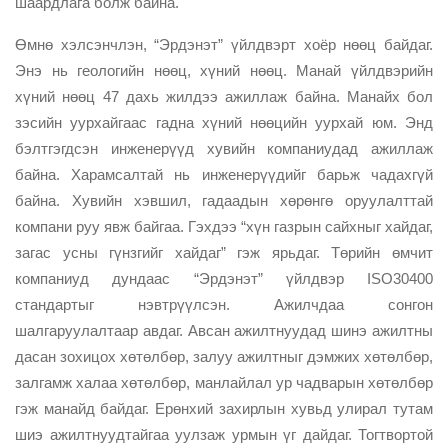
шаардлага болж байна.
Өмнө хэлсэнчлэн, “Эрдэнэт” үйлдвэрт хоёр нөөц байдаг.
Энэ нь геологийн нөөц, хүний нөөц. Манай үйлдвэрийн
хүний нөөц 47 дахь жилдээ ажиллаж байна. Манайх бол
зэсийн уурхайгаас гадна хүний нөөцийн уурхай юм. Энд
бэлтгэгдсэн инженерүүд хувийн компаниудад ажиллаж
байна. Харамсалтай нь инженерүүдийг барьж чадахгүй
байна. Хувийн хэвшил, гадаадын хөрөнгө оруулалттай
компани руу явж байгаа. Гэхдээ “хүн газрын сайхныг хайдаг,
загас усны гүнзгийг хайдаг” гэж ярьдаг. Төрийн өмчит
компаниуд дундаас “Эрдэнэт” үйлдвэр ISO30400
стандартыг нэвтрүүлсэн. Ажилчдаа сонгон
шалгаруулалтаар авдаг. Авсан ажилтнуудад шинэ ажилтны
дасан зохицох хөтөлбөр, залуу ажилтныг дэмжих хөтөлбөр,
залгамж халаа хөтөлбөр, манлайлал ур чадварын хөтөлбөр
гэж манайд байдаг. Ерөнхий захирлын хувьд улирал тутам
шиэ ажилтнуудтайгаа уулзаж урмын үг дайдаг. Тогтвортой