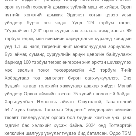
орон нутгийн хөгжлийг дэмжих зүйлийг маш их хийдэг. Орон
нутгийн хөгжлийг дэмжих Эрдэнэт хотын цэвэр усыг
үйлдвэр бүрэн авч явдаг. Үүнд 124 тэрбум төгрөг,
“Уурхайчин 1,2,3” орон сууцыг зах зээлээс хямд хангах 99
тэрбум төгрөг, мөн нийгмийн хариуцлагын хүрээнд ковидын
үед 1.1 их наяд төгрөгийг нийт монголчууддаа зориулсан.
Бүх аймаг, суманд сургуулийн ариун цэврийн байгууламж
барихад 160 тэрбум төгрөг, өнгөрсөн жил эрхтэн шилжүүлэх
мэс заслын тоног төхөөрөмжийн 4.5 тэрбум ₮-ийг
Хоёрдугаар төв эмнэлэгт бүрэн санхүүжүүллээ. Энэ
бүгдийг татвар төлөхийн хажуугаар давхар хийдэг. Манай
үйлдвэр Орхон аймгийн төсөвт 75 хувийн нөлөөтэй байдаг.
Харьцуулбал Өмнөговь аймагт Оюутолгой, Тавантолгой
54.7 хувь байдаг. Тэгэхээр “Эрдэнэт” үйлдвэрийн аймгийн
төсөвт төвлөрүүлдэг орлого бол бидний хамтын үнэ цэнэ
гэдгийг бас хэлэхийг хүсэж байна. 2024 онд Тогтвортой
хөгжлийн шалгуур үзүүлэлтүүдээ бид баталсан. Одоо TSM