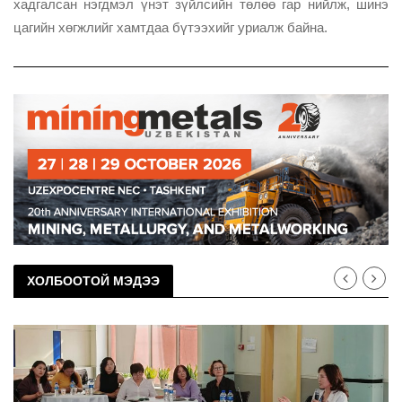
хадгалсан нэгдмэл үнэт зүйлсийн төлөө гар нийлж, шинэ
цагийн хөгжлийг хамтдаа бүтээхийг уриалж байна.
ХОЛБООТОЙ МЭДЭЭ