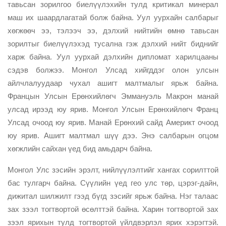
тавьсан зорилгоо биелүүлэхийн тулд критикал минерал
маш их шаардлагатай болж байна. Уул уурхайн салбарыг
хөгжөөч ээ, тэлээч ээ, дэлхий нийтийн өмнө тавьсан
зорилтыг биелүүлэхэд тусална гэж дэлхий нийт биднийг
харж байна. Уул уурхай дэлхийн дипломат харилцааны
сэдэв болжээ. Монгол Улсад хийгддэг олон улсын
айлчлалуудаар чухал ашигт малтмалыг ярьж байна.
Францын Улсын Ерөнхийлөгч Эммануэль Макрон манай
улсад ирээд юу ярив. Монгол Улсын Ерөнхийлөгч Франц
Улсад очоод юу ярив. Манай Ерөнхий сайд Америкт очоод
юу ярив. Ашигт малтмал шүү дээ. Энэ салбарын огцом
хөгжлийн сайхан үед бид амьдарч байна.
Монгол Улс зэсийн эрэлт, нийлүүлэлтийг хангах сорилттой
бас тулгарч байна. Сүүлийн үед гео улс төр, цэрэг-дайн,
дижитал шилжилт гээд бүгд зэсийг ярьж байна. Нэг талаас
зах зээл тогтвортой өсөлттэй байна. Харин тогтвортой зах
зээл ярихын тулд тогтвортой үйлдвэрлэл ярих хэрэгтэй.