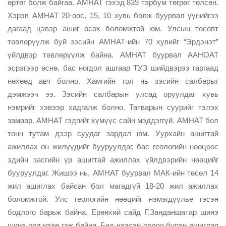
өртөг болж байгаа. АМНАТ гэхэд 839 тэрбум төгрөг төлсөн.
Хэрэв АМНАТ 20-оос, 15, 10 хувь болж буурвал үүнийгээ
дагаад цэвэр ашиг өсөх боломжтой юм. Улсын төсөвт
төвлөрүүлж буй зэсийн АМНАТ-ийн 70 хувийг “Эрдэнэт”
үйлдвэр төвлөрүүлж байна. АМНАТ буурвал ААНОАТ
эсрэгээр өснө, бас ногдол ашгаар ТУЗ шийдвэрээ гаргаад
нөхөөд авч болно. Хамгийн гол нь зэсийн салбарыг
дэмжээч ээ. Зэсийн салбарын улсад оруулдаг хувь
нэмрийг хэвээр хадгалж болно. Татварын суурийг тэлэх
замаар. АМНАТ гэдгийг хүмүүс сайн мэддэггүй. АМНАТ бол
тонн тутам дээр суудаг зардал юм. Уурхайн ашигтай
ажиллах он жилүүдийг бууруулдаг, бас геологийн нөөцөөс
эдийн засгийн үр ашигтай ажиллах үйлдвэрийн нөөцийг
бууруулдаг. Жишээ нь, АМНАТ буурвал МАК-ийн төсөл 14
жил ашиглах байсан бол магадгүй 18-20 жил ажиллах
боломжтой. Улс геологийн нөөцийг нэмэгдүүлье гэсэн
бодлого барьж байна. Ерөнхий сайд Г.Занданшатар шинэ
шинэ орд нээе гэж байна. Бид нээсэн ордоо бүрэн ашиглая