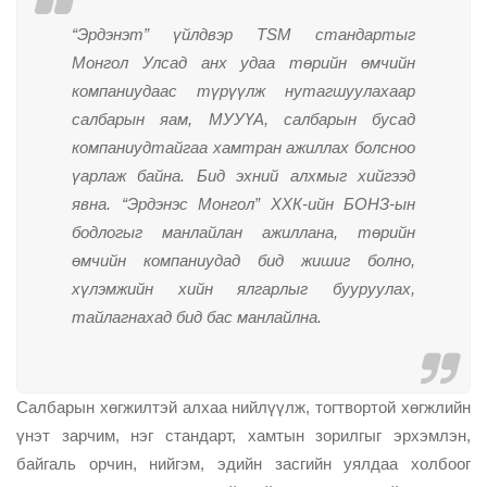
“Эрдэнэт” үйлдвэр TSM стандартыг
Монгол Улсад анх удаа төрийн өмчийн
компаниудаас түрүүлж нутагшуулахаар
салбарын яам, МУУҮА, салбарын бусад
компаниудтайгаа хамтран ажиллах болсноо
үарлаж байна. Бид эхний алхмыг хийгээд
явна. “Эрдэнэс Монгол” ХХК-ийн БОНЗ-ын
бодлогыг манлайлан ажиллана, төрийн
өмчийн компаниудад бид жишиг болно,
хүлэмжийн хийн ялгарлыг бууруулах,
тайлагнахад бид бас манлайлна.
Салбарын хөгжилтэй алхаа нийлүүлж, тогтвортой хөгжлийн
үнэт зарчим, нэг стандарт, хамтын зорилгыг эрхэмлэн,
байгаль орчин, нийгэм, эдийн засгийн уялдаа холбоог