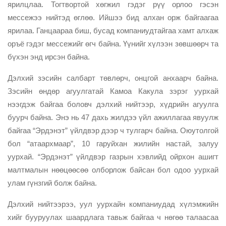
ярилцлаа. Тогтвортой хөгжил гэдэг рүү орлоо гэсэн
мессежээ нийтэд өглөө. Ийшээ бид алхан орж байгаагаа
ярилаа. Ганцаараа биш, бусад компаниудтайгаа хамт алхаж
оръё гэдэг мессежийг өгч байна. Үүнийг хүлээн зөвшөөрч та
бүхэн энд ирсэн байна.
Дэлхий зэсийн салбарт төвлөрч, онцгой анхаарч байна.
Зэсийн өндөр агуулгатай Камоа Какула зэрэг уурхай
нээгдэж байгаа боловч дэлхий нийтээр, хүдрийн агуулга
буурч байна. Энэ нь 47 дахь жилдээ үйл ажиллагаа явуулж
байгаа “Эрдэнэт” үйлдвэр дээр ч тулгарч байна. Оюутолгой
бол “атаархмаар”, 10 гаруйхан жилийн настай, залуу
уурхай. “Эрдэнэт” үйлдвэр газрын хэвлийд ойрхон ашигт
малтмалын нөөцөөсөө олборлож байсан бол одоо уурхай
улам гүнзгий болж байна.
Дэлхий нийтээрээ, уул уурхайн компаниудад хүлэмжийн
хийг бууруулах шаардлага тавьж байгаа ч нөгөө талаасаа