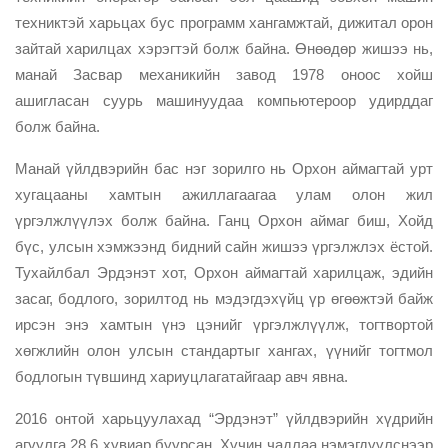
техниктэй харьцах бус программ хангамжтай, дижитал орон
зайтай харилцах хэрэгтэй болж байна. Өнөөдөр жишээ нь,
манай Засвар механикийн завод 1978 оноос хойш
ашигласан суурь машинуудаа компьютероор удирддаг
болж байна.
Манай үйлдвэрийн бас нэг зорилго нь Орхон аймагтай урт
хугацааны хамтын ажиллагаагаа улам олон жил
үргэлжлүүлэх болж байна. Ганц Орхон аймаг биш, Хойд
бүс, улсын хэмжээнд бидний сайн жишээ үргэлжлэх ёстой.
Тухайлбал Эрдэнэт хот, Орхон аймагтай харилцаж, эдийн
засаг, бодлого, зорилтод нь мэдэгдэхүйц үр өгөөжтэй байж
ирсэн энэ хамтын үнэ цэнийг үргэлжлүүлж, тогтвортой
хөгжлийн олон улсын стандартыг хангах, үүнийг тогтмол
бодлогын түвшинд хариуцлагатайгаар авч явна.
2016 онтой харьцуулахад “Эрдэнэт” үйлдвэрийн хүдрийн
агуулга 28.6 хувиар буурсан. Хүчин чадлаа нэмэгдүүлснээр