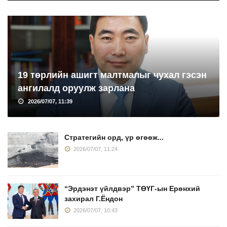
19 төрлийн ашигт малтмалыг чухал гэсэн
ангилалд оруулж зарлана
2026/07/07, 11:39
Стратегийн орд, үр өгөөж...
2026/07/07, 11:24
“Эрдэнэт үйлдвэр” ТӨҮГ-ын Ерөнхий
захирал Г.Ёндон
2026/07/07, 10:43