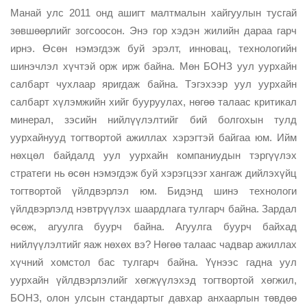
Манай улс 2011 онд ашигт малтмалын хайгуулын тусгай
зөвшөөрлийг зогсоосон. Энэ гор хэдэн жилийн дараа гарч
ирнэ. Өсөн нэмэгдэж буй эрэлт, инновац, технологийн
шинэчлэл хүчтэй орж ирж байна. Мөн БОНЗ уул уурхайн
салбарт чухлаар яригдаж байна. Тэгэхээр уул уурхайн
салбарт хүлэмжийн хийг бууруулах, нөгөө талаас критикал
минерал, зэсийн нийлүүлэлтийг бий болгохын тулд
уурхайнууд тогтвортой ажиллах хэрэгтэй байгаа юм. Ийм
нөхцөл байдалд уул уурхайн компаниудын тэргүүлэх
стратеги нь өсөн нэмэгдэж буй хэрэгцээг хангаж дийлэхүйц
тогтвортой үйлдвэрлэл юм. Бидэнд шинэ технологи
үйлдвэрлэлд нэвтрүүлэх шаардлага тулгарч байна. Зардал
өсөж, агуулга буурч байна. Агуулга буурч байхад
нийлүүлэлтийг яаж нөхөх вэ? Нөгөө талаас чадвар ажиллах
хүчний хомстол бас тулгарч байна. Үүнээс гадна уул
уурхайн үйлдвэрлэлийг хөгжүүлэхэд тогтвортой хөгжил,
БОНЗ, олон улсын стандартыг давхар анхаарлын төвдөө