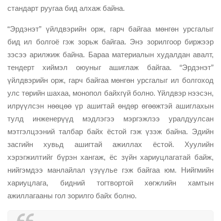
стандарт руугаа бид алхаж байна.
“Эрдэнэт” үйлдвэрийн орж, гарч байгаа мөнгөн урсгалыг
бид ил болгоё гэж зорьж байгаа. Энэ зорилгоор биржээр
зэсээ арилжиж байна. Бараа материалын худалдан авалт,
тендерт хиймэл оюуныг ашиглаж байгаа. “Эрдэнэт”
үйлдвэрийн орж, гарч байгаа мөнгөн урсгалыг ил болгоход
улс төрийн шахаа, монопол байхгүй болно. Үйлдвэр нээсэн,
илрүүлсэн нөөцөө үр ашигтай өндөр өгөөжтэй ашиглахын
тулд инженерүүд мэдлэгээ мэргэжлээ уралдуулсан
мэтгэлцээний талбар байх ёстой гэж үзэж байна. Эдийн
засгийн хувьд ашигтай ажиллах ёстой. Хуулийн
хэрэгжилтийг бүрэн хангаж, ёс зүйн хариуцлагатай байж,
нийгэмдээ манлайлал үзүүлье гэж байгаа юм. Нийгмийн
хариуцлага, бидний тогтвортой хөгжлийн хамтын
ажиллагааны гол зорилго байх болно.