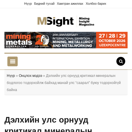
Нүүр
Бидний тухай
Хамтран ажиллах
Холбоо барих
Нүүр
»
Онцлох мэдээ
» Дэлхийн улс орнууд критикал минералын
бодлогоо тодорхойлж байхад манай улс “саарал” буюу тодорхойгүй
байна
Дэлхийн улс орнууд
критикал минералын