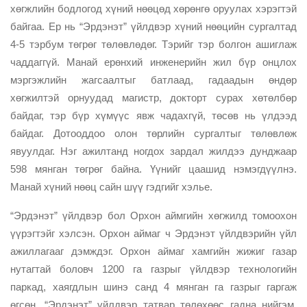
хөгжлийн бодлогод хүний нөөцөд хөрөнгө оруулах хэрэгтэй
байгаа. Ер нь “Эрдэнэт” үйлдвэр хүний нөөцийн сургалтад
4-5 тэрбум төгрөг төлөвлөдөг. Тэрийг тэр болгон ашиглаж
чаддаггүй. Манай ерөнхий инженерийн жил бүр онцлох
мэргэжлийн жагсаалтыг батлаад, гадаадын өндөр
хөгжилтэй орнуудад магистр, докторт сурах хөтөлбөр
байдаг, тэр бүр хүмүүс явж чадахгүй, төсөв нь үлдээд
байдаг. Дотооддоо олон төрлийн сургалтыг төлөвлөж
явуулдаг. Нэг ажилтанд ногдох зардал жилдээ дунджаар
598 мянган төгрөг байна. Үүнийг цаашид нэмэгдүүлнэ.
Манай хүний нөөц сайн шүү гэдгийг хэлье.
“Эрдэнэт” үйлдвэр бол Орхон аймгийн хөгжилд томоохон
үүрэгтэйг хэлсэн. Орхон аймаг ч Эрдэнэт үйлдвэрийн үйл
ажиллагааг дэмждэг. Орхон аймаг хамгийн жижиг газар
нутагтай боловч 1200 га газрыг үйлдвэр технологийн
паркад, хаягдлын шинэ санд 4 мянган га газрыг гаргаж
өгсөн. “Эрдэнэт” үйлдвэр татвар төлөхөөс гадна нийгэм,