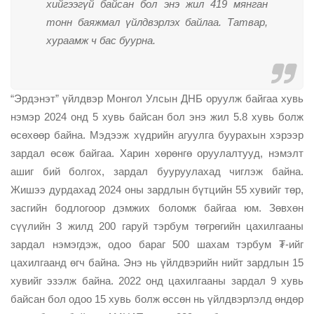
хийгээгүй байсан бол энэ жил 419 мянган
тонн баяжмал үйлдвэрлэх байлаа. Татвар,
хураамж ч бас буурна.
“Эрдэнэт” үйлдвэр Монгол Улсын ДНБ оруулж байгаа хувь
нэмэр 2024 онд 5 хувь байсан бол энэ жил 5.8 хувь болж
өсөхөөр байна. Мэдээж хүдрийн агуулга буурахын хэрээр
зардал өсөж байгаа. Харин хөрөнгө оруулалтууд, нэмэлт
ашиг бий болгох, зардал бууруулахад чиглэж байна.
Жишээ дурдахад 2024 оны зардлын бүтцийн 55 хувийг төр,
засгийн бодлогоор дэмжих боломж байгаа юм. Зөвхөн
сүүлийн 3 жилд 200 гаруй тэрбум төгрөгийн цахилгааны
зардал нэмэгдэж, одоо бараг 500 шахам тэрбум ₮-ийг
цахилгаанд өгч байна. Энэ нь үйлдвэрийн нийт зардлын 15
хувийг эзэлж байна. 2022 онд цахилгааны зардал 9 хувь
байсан бол одоо 15 хувь болж өссөн нь үйлдвэрлэлд өндөр