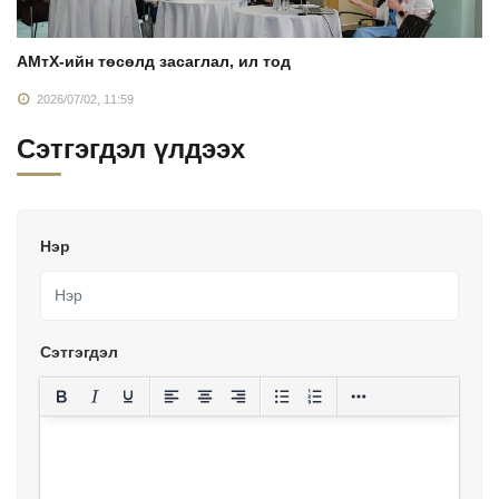
АМтХ-ийн төсөлд засаглал, ил тод
2026/07/02, 11:59
Сэтгэгдэл үлдээх
Нэр
Сэтгэгдэл