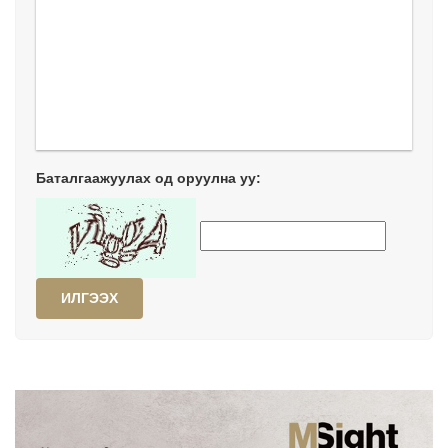
Баталгаажуулах од оруулна уу:
ИЛГЭЭХ