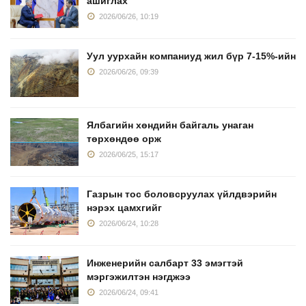
ашиглах
2026/06/26, 10:19
Уул уурхайн компаниуд жил бүр 7-15%-ийн
2026/06/26, 09:39
Ялбагийн хөндийн байгаль унаган
төрхөндөө орж
2026/06/25, 15:17
Газрын тос боловсруулах үйлдвэрийн
нэрэх цамхгийг
2026/06/24, 10:28
Инженерийн салбарт 33 эмэгтэй
мэргэжилтэн нэгджээ
2026/06/24, 09:41