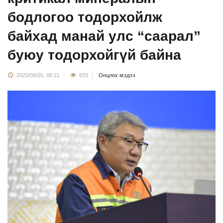
бодлогоо тодорхойлж
байхад манай улс “саарал”
буюу тодорхойгүй байна
2025/09/25, 08:21
833
Онцлох мэдээ