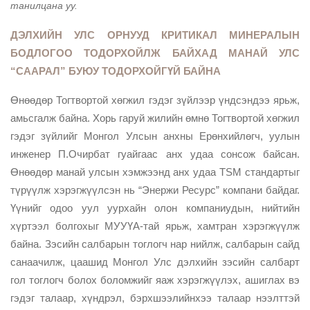
танилцана уу.
ДЭЛХИЙН УЛС ОРНУУД КРИТИКАЛ МИНЕРАЛЫН
БОДЛОГОО ТОДОРХОЙЛЖ БАЙХАД МАНАЙ УЛС
“СААРАЛ” БУЮУ ТОДОРХОЙГҮЙ БАЙНА
Өнөөдөр Тогтвортой хөгжил гэдэг зүйлээр үндсэндээ ярьж,
амьсгалж байна. Хорь гаруй жилийн өмнө Тогтвортой хөгжил
гэдэг зүйлийг Монгол Улсын анхны Ерөнхийлөгч, уулын
инженер П.Очирбат гуайгаас анх удаа сонсож байсан.
Өнөөдөр манай улсын хэмжээнд анх удаа TSM стандартыг
түрүүлж хэрэгжүүлсэн нь “Энержи Ресурс” компани байдаг.
Үүнийг одоо уул уурхайн олон компаниудын, нийтийн
хүртээл болгохыг МУУҮА-тай ярьж, хамтран хэрэгжүүлж
байна. Зэсийн салбарын тоглогч нар нийлж, салбарын сайд
санаачилж, цаашид Монгол Улс дэлхийн зэсийн салбарт
гол тоглогч болох боломжийг яаж хэрэгжүүлэх, ашиглах вэ
гэдэг талаар, хүндрэл, бэрхшээлийнхээ талаар нээлттэй