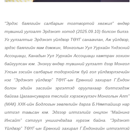
"Эрдэс баялгийн салбарын тогтвортой хөгжил" өндөр
түвшний уулзалт Эрдэнэт хотод (2025.09.10) болсон билээ.
Уг уулзалтыг Эрдэнэт үйлдвэр ТӨҮГ санаачлан, Аж үйлдвэр,
эрдэс баялгийн яам дэмжин, Монголын Уул Уурхайн Үндэсний
Ассоциаци, Канадын Уул Уурхайн Ассоциаци хамтран зохион
байгуулсан юм. Энэхүү өндөр түвшний уулзалт дээр Монгол
Улсын зэсийн салбарыг тодорхойлж буй гол үйлдвэрлэгчийн
нэг “Эрдэнэт үйлдвэр” ТӨҮГ-ын Ерөнхий захирал Г.Ёндон
болон эдийн засгийн эргэлтэд оруулахаар бэлтгэгдэж
байгаа Цагаансуварга төслийг хэрэгжүүлэгч Монголын Алт"
(МАК) ХХК-ийн Бодлогын зөвлөлийн дарга Б.Нямтайшир нар
илтгэл тавьсан юм. Эдгээр илтгэлийг онцлон “Майнинг
Инсайт” сэтгүүл уншигчдадаа хүргэж байна. “Эрдэнэт
Үйлдвэр” ТӨҮГ-ын Ерөнхий захирал Г.Ёндонгийн илтгэлтэй