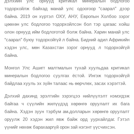
дэлхийн улс орнууд критикал минералын бодлогоо
тодорхойлж байхад манай улс одоогоор “саарал” дээр
байна. 2019 он хүртэл ОХУ, АНУ, Европын Холбоо зэрэг
цөөхөн улс бодлогоо тодорхойлсон бол тэр цагаас хойш
олон орнууд ийм бодлоготой болж байна. Харин манай улс
“саарал” буюу тодорхойгүй л байна. Бидний адил Африкийн
хэдэн улс, мөн Казахстан зэрэг орнууд л тодорхойгүй
байна.
Монгол Улс Ашигт малтмалын тухай хуульдаа критикал
минералын бодлогоо суулгах ёстой. Ингэж тодорхойгүй
байдлаа хууль эх зүйн талаас нь өөрчлөх, засах хэрэгтэй.
Дэлхий дахинд эрэлтийн зэрэгцээ нийлүүлэлт нэмэгдэж
байгаа ч сүүлийн жилүүдэд хөрөнгө оруулалт их бага
байна. Хэдэн зуун тэрбум ам.долларын хөрөнгө оруулалт
оруулж 20 хэдэн жил явж байж орд уурхайлдаг. Гэтэл
үүнийг нөхөж барахааргүй орон зай нэгэнт үүсчихсэн.