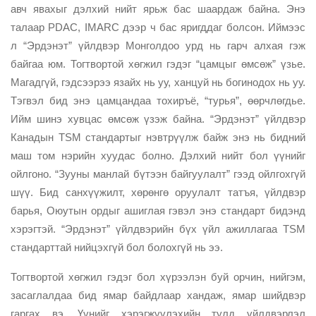
авч явахыг дэлхий нийт ярьж бас шаардаж байна. Энэ
талаар PDAC, IMARC дээр ч бас яригддаг болсон. Иймээс
л “Эрдэнэт” үйлдвэр Монголдоо урд нь гарч алхая гэж
байгаа юм. Тогтвортой хөгжил гэдэг “цамцыг өмсөж” үзье.
Магадгүй, гэдсээрээ язайх нь уу, ханцуй нь богинодох нь уу.
Тэгвэл бид энэ цамцандаа тохиръё, “турья”, өөрчлөгдье.
Ийм шинэ хувцас өмсөж үзэж байна. “Эрдэнэт” үйлдвэр
Канадын TSM стандартыг нэвтрүүлж байж энэ нь бидний
маш том нэрийн хуудас болно. Дэлхий нийт бол үүнийг
ойлгоно. “Зууны манлай бүтээн байгуулалт” гээд ойлгохгүй
шүү. Бид санхүүжилт, хөрөнгө оруулалт татъя, үйлдвэр
барья, Оюутын ордыг ашиглая гэвэл энэ стандарт бидэнд
хэрэгтэй. “Эрдэнэт” үйлдвэрийн бүх үйл ажиллагаа TSM
стандарттай нийцэхгүй бол болохгүй нь ээ.
Тогтвортой хөгжил гэдэг бол хүрээлэн буй орчин, нийгэм,
засаглалдаа бид ямар байдлаар хандаж, ямар шийдвэр
гаргах вэ. Үүнийг хэрэгжүүлэхийн тулд үйлдвэрлэл