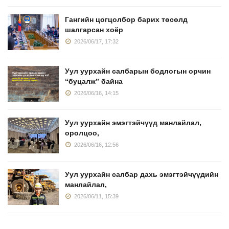
Гангийн цогцолбор барих төсөлд
шалгарсан хоёр
2026/06/17, 17:32
Уул уурхайн салбарын бодлогын орчин
“буцалж” байна
2026/06/16, 14:15
Уул уурхайн эмэгтэйчүүд манлайлал,
оролцоо,
2026/06/16, 12:56
Уул уурхайн салбар дахь эмэгтэйчүүдийн
манлайлал,
2026/06/11, 15:39