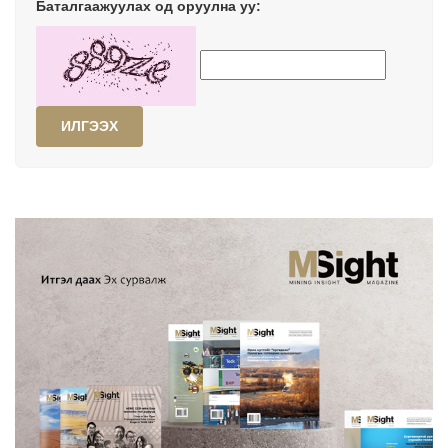
Баталгаажуулах од оруулна уу:
ИЛГЭЭХ