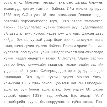
оруулагчид Монголыг анзаарч эхэлсэн, дагаад барууны
техникүүд дөнгөж нэвтэрч байлаа. Ийм мөчлөг дундуур
1998 онд С.Энхтуяа 18 жил ажилласан Геологи эрдэс
баялгийн хүрээлэнгээсээ гарч, шинэ аялал эхлүүлжээ.
Төрийн байгууллагаас хувийн хэвшил рүү, судалгаанаас
үйлдвэрлэл рүү, хотоос хөдөө рүү шилжив. Цаасан дээр
хийдэг бүхнээ уурхай дээр бодитоор хэрэгжүүлэх шинэ
ажил, шинэ орчин хүлээж байлаа. Геологи эрдэс баялгийн
хүрээлэн бол тухайн үеийн шилдэг сэхээтнүүд ажилладаг,
хүчин чадал өндөртэй газар. С.Энхтуяа Эдийн засгийн
сектор буюу хүмүүсийн ярьдгаар техник эдийн засгийн
үндэслэлийн группт, С.Авирмэд докторын удирдлага дор
ажилладаг. Энэ групп тухайн үедээ Монгол Улсын
хэмжээнд ТЭЗҮ хийж байсан цор ганц баг юм. Өнөөдрийн
ашиглаж буй болон ашиглалтад бэлтгэгдсэн 80 шахам
уурхай, ордын ТЭЗҮ-г тэд хийсэн. Бас алдарт “Алт”
хөтөлбөрийн суурь боловсруулалтыг гүйцэтгэжээ. Гэвч