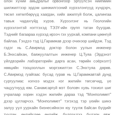
олон хүний амьдралыг орвонгоор эргүүлсэн нийгмийн
шилжилтээр эрдэм шинжилгээний хүрээлэнгүүд хүндэрч,
төсөл хөтөлбөрүүд хаагдан, хийх ажилгүй болж, цалингаа
тавьж чадахгүйд хүрэв. Хүрээлэнг нь Геологийн
хүрээлэнтэй нэгтгэхэд ТЭЗҮ-ийн групп татан буугдав.
Тэднийг багаараа хүрээд ирээч гэх уурхай, компани цөөнгүй
байлаа. Гэхдээ тэд Ц.Гарамжав дээр очихоор шийдэж. Тэд
гэдэг нь С.Авирмэд доктор болон уулын инженер
Б.Энхсайхан, баяжуулалтын инженер Ц.Туяа (Эрдэнэт
үйлдвэрийн лабораторийн дарга асан, төрийн соёрхолт)
нөөцийн тооцооллын мэргэжилтэн С.Энхтуяа дөрөв.
С.Авирмэд гуайгаас бусад гурав нь Ц.Гарамжавтай дунд
сургуулиас нэгнээ мэдэх нэг жилийн төгсөгчид, үе
чацуутнууд юм. Санамсаргүй мэт боловч хувь тохиол шиг
учралаар хорин хэдэн жилийн дараа тэд “Монполимет”
дээр цугларчээ. “Монполимет” тэгэхэд тэр үеийн шинэ
залуу уул уурхайн бизнесийнхэн юу туулж байсан бүгдийг
туулан, өндийхдөө өндийж, бүдрэхдээ бүдэрч явж.