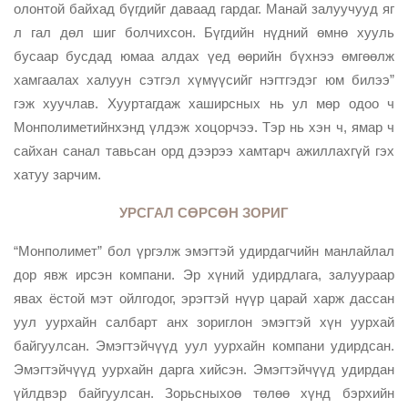
олонтой байхад бүгдийг даваад гардаг. Манай залуучууд яг
л гал дөл шиг болчихсон. Бүгдийн нүдний өмнө хууль
бусаар бусдад юмаа алдах үед өөрийн бүхнээ өмгөөлж
хамгаалах халуун сэтгэл хүмүүсийг нэгтгэдэг юм билээ”
гэж хуучлав. Хууртагдаж хаширсных нь ул мөр одоо ч
Монполиметийнхэнд үлдэж хоцорчээ. Тэр нь хэн ч, ямар ч
сайхан санал тавьсан орд дээрээ хамтарч ажиллахгүй гэх
хатуу зарчим.
УРСГАЛ СӨРСӨН ЗОРИГ
“Монполимет” бол үргэлж эмэгтэй удирдагчийн манлайлал
дор явж ирсэн компани. Эр хүний удирдлага, залуураар
явах ёстой мэт ойлгодог, эрэгтэй нүүр царай харж дассан
уул уурхайн салбарт анх зориглон эмэгтэй хүн уурхай
байгуулсан. Эмэгтэйчүүд уул уурхайн компани удирдсан.
Эмэгтэйчүүд уурхайн дарга хийсэн. Эмэгтэйчүүд удирдан
үйлдвэр байгуулсан. Зорьсныхоө төлөө хүнд бэрхийн