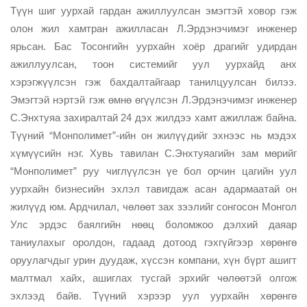
Түүн шиг уурхай гардан ажиллуулсан эмэгтэй ховор гэж
олон жил хамтран ажилласан Л.Эрдэнэчимэг инженер
ярьсан. Бас Тосонгийн уурхайн хоёр драгийг удирдан
ажиллуулсан, тоон системийг уул уурхайд анх
хэрэгжүүлсэн гэж бахдалтайгаар танилцуулсан билээ.
Эмэгтэй нэртэй гэж өмнө өгүүлсэн Л.Эрдэнэчимэг инженер
С.Энхтуяа захиралтай 24 дэх жилдээ хамт ажиллаж байна.
Түүний “Монполимет”-ийн он жилүүдийг эхнээс нь мэдэх
хүмүүсийн нэг. Хувь тавилан С.Энхтуяагийн зам мөрийг
“Монполимет” руу чиглүүлсэн үе бол орчин цагийн уул
уурхайн бизнесийн эхлэл тавигдаж асан адармаатай он
жилүүд юм. Ардчилал, чөлөөт зах зээлийг сонгосон Монгол
Улс эрдэс баялгийн нөөц боломжоо дэлхий даяар
таниулахыг оролдон, гадаад дотоод гэхгүйгээр хөрөнгө
оруулагчдыг урин дуудаж, хүссэн компани, хүн бүрт ашигт
малтмал хайх, ашиглах тусгай эрхийг чөлөөтэй олгож
эхлээд байв. Түүний хэрээр уул уурхайн хөрөнгө