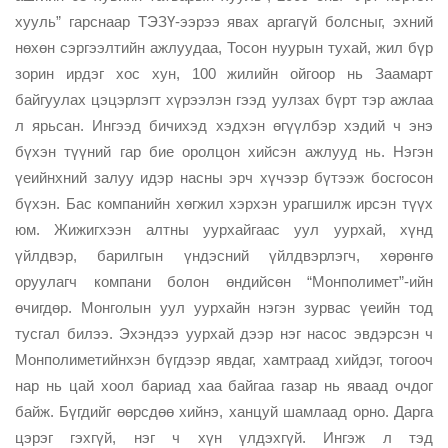
хууль” гарснаар ТЭЗҮ-ээрээ явах аргагүй болсныг, эхний
нөхөн сэргээлтийн ажлуудаа, Тосон нуурын тухай, жил бүр
зорин ирдэг хос хун, 100 жилийн ойгоор нь Заамарт
байгуулах цэцэрлэгт хүрээлэн гээд уулзах бүрт тэр ажлаа
л ярьсан. Ингээд бичихэд хэдхэн өгүүлбэр хэдий ч энэ
бүхэн түүний гар бие оролцон хийсэн ажлууд нь. Нэгэн
үеийнхний залуу идэр насны эрч хүчээр бүтээж босгосон
бүхэн. Бас компанийн хөгжил хэрхэн урагшилж ирсэн түүх
юм. Жижигхээн алтны уурхайгаас уул уурхай, хүнд
үйлдвэр, барилгын үндэсний үйлдвэрлэгч, хөрөнгө
оруулагч компани болон өндийсөн “Монполимет”-ийн
өчигдөр. Монголын уул уурхайн нэгэн зурвас үеийн тод
тусгал билээ. Эхэндээ уурхай дээр нэг насос эвдэрсэн ч
Монполиметийнхэн бүгдээр явдаг, хамтраад хийдэг, тогооч
нар нь цай хоол бариад хаа байгаа газар нь яваад очдог
байж. Бүгдийг өөрсдөө хийнэ, ханцуй шамлаад орно. Дарга
цэрэг гэхгүй, нэг ч хүн үлдэхгүй. Ингэж л тэд