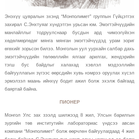
Энэхүү цувралын эхэнд “Монполимет” группын Гүйцэтгэх
захирал С.Энхтуяаг хүндэтгэн урьсан юм. Эмэгтэйчүүдийн
манлайллыг тодруулснаар бусдын ард чимээгүйхэн
хөдөлмөрлөдөг мянга мянган эмэгтэйчүүдэд урам зориг
өгөхийг зорьсон билээ. Монголын уул уурхайн салбар дахь
эмэгтэйчүүдийн төлөөллийн ялгааг арилгах, жендэрийн
тэгш бус байдлыг халахад хэвлэл мэдээллийн
байгууллагын зүгээс өөрсдийн хувь нэмрээ оруулах хүсэл
эрмэлзэл маань ийнхүү бодит ажил болж эхэлж байгаад
баяртай байна.
ПИОНЕР
Mонгол Улс зах зээлд шилжээд 8 жил, Улсын барилгын
зургийн төв институтийн лабораториас үндсээ авсан
компани “Монполимет” болж өөрчлөн байгуулагдаад 4 жил