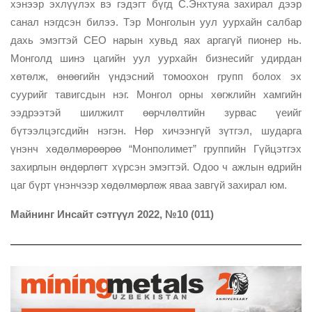
хэнээр эхлүүлэх вэ гэдэгт бүгд С.Энхтуяа захирал дээр
санал нэгдсэн билээ. Тэр Монголын уул уурхайн салбар
дахь эмэгтэй CEO нарын хувьд яах аргагүй пионер нь.
Монголд шинэ цагийн уул уурхайн бизнесийг удирдан
хөтөлж, өнөөгийн үндэсний томоохон групп болох эх
суурийг тавигсдын нэг. Монгол орны хөгжлийн хамгийн
ээдрээтэй шилжилт өөрчлөлтийн зурвас үеийг
бүтээлцэгсдийн нэгэн. Нөр хичээнгүй зүтгэл, шударга
үнэнч хөдөлмөрөөрөө “Монполимет” группийн Гүйцэтгэх
захирлын өндөрлөгт хүрсэн эмэгтэй. Одоо ч ажлын өдрийн
цаг бүрт үнэнчээр хөдөлмөрлөж яваа завгүй захирал юм.
Майнинг Инсайт сэтгүүл 2022, №10 (011)