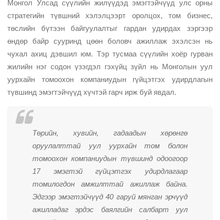
Mонгол Улсад сүүлийн жилүүдэд эмэгтэйчүүд улс орны
стратегийн түвшний хэлэлцээрт оролцох, том бизнес,
төслийн бүтээн байгуулалтыг гардан удирдах зэргээр
өндөр байр сууринд цөөн боловч ажиллаж эхэлсэн нь
чухал ахиц дэвшил юм. Тэр тусмаа сүүлийн хоёр гурван
жилийн нэг содон үзэгдэл гэхүйц зүйл нь Монголын уул
уурхайн томоохон компаниудын гүйцэтгэх удирдлагын
түвшинд эмэгтэйчүүд хүчтэй гарч ирж буй явдал.
Төрийн, хувийн, гадаадын хөрөнгө
оруулалттай уул уурхайн том болон
томоохон компаниудын түвшинд одоогоор
17 эмэгтэй гүйцэтгэх удирдлагаар
томилогдон амжилттай ажиллаж байна.
Эдгээр эмэгтэйчүүд 40 гаруй мянган эрчүүд
ажилладаг эрдэс баялгийн салбарт уул