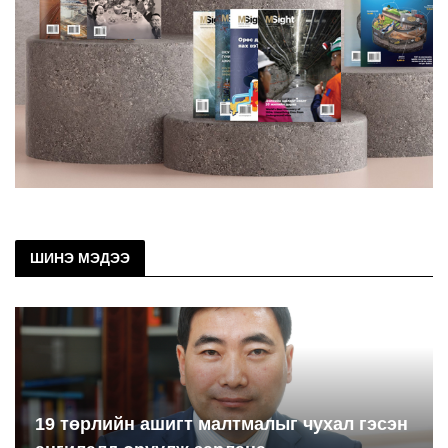
ШИНЭ МЭДЭЭ
19 төрлийн ашигт малтмалыг чухал гэсэн