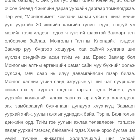
болж байхад С.Энхтуяа тус хамт олны нэгэн эд эс болж
очсон бөгөөд 4 жилийн дараа уурхайн даргаар томилогджээ.
Тэр үед “Монполимет” компани манай улсын шинэ үеийн
уул уурхайн 30 жилийн хамгийн гунигт түүх, онцгүй ул
мөрийг тээж үлдсэн, одоо ч гүнзгий шархтай Заамарт алт
олборлож байлаа. Монголын “алтны Клондайк” гэгдсэн
Заамар руу бүгдээр хошуурч, хаа сайгүй хулгана шиг
нүхлэн сэндийчиж асан тийм үе цаг. Ерөөс Заамар бол
Монголын алтны ертөнцийн хамаг сайн муу бүхнийг хольж
сүлсэн, гэвч саар нь илүү давамгайлсан газар билээ.
Монгол хэлний үгийн санд язгуурын үг шиг бат сууршсан
нинжа гэх үг хүртэл тэндээс гарсан гэдэг. Нинжа, уул
уурхайн компанийг ялгаж зааглах аргагүйгээр холилдсон
зах замбараагүй бужигнаан дундуур хүүхнүүд Заамарт
уурхай хийж, уулын ажлыг удирдаж байв. Тэр нь Баянголын
дэнжийн орд. Тийм гоё уулын ажлаа төлөвлөсөн, тэгшхэн
явдаг уурхай тэгэхэд байгаагүй гэдэг. Хачин ороо бусгаа цаг
үеийг туучин нинжатай холилдчихгүй шиг уурхай