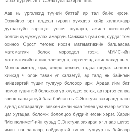
гарах дургүй. Яг л С.Энхтуяа захирал шиг.
Аав нь үргэлжид түүний баттай ар тал байж ирсэн.
Ээжийгээ эрт алдсан гурван хүүхдээ хайр халамжаар
дутаахгүйн зэрэгцээ үнэнч шударга, ажилч хичээнгүй
болгон хүмүүжүүлэх амаргүй. Санжжав гуай онц сурдаг том
охиноо Орост төгсөж ирсэн математикийн багшаасаа
математикч болох мөрөөдөл тээж, МУИС-ийн
математикийн ангид элсэхэд ч, хүрээлэнд ажиллахад нь ч,
Монполиметэд орж, хөдөө хөхөрч, гадаа гандах сонголт
хийхэд ч олон таван үг хэлээгүй, ар талд нь байнгын
найдвартай түшиг тулгуур болсоор ирж. Ардаа ийм бат
нөмөр түшигтэй болохоор үр хүүхдээ өсгөх, ар гэртээ санаа
зовох харьцангуй бага байсан нь С.Энхтуяа захиралд олон
зүйлд сатааралгүй, зөвхөн ажлынхаа төлөө үнэнчээр зүтгэх
цаг хугацаа, боломж бололцоо бүгдийг өгсөн хэрэг. Харин
“Монполимет”-ийн хувьд С.Энхтуяа захирал яг л аав шигээ
ямагт нэг зангаар, найдвартай түшиг тулгуур нь байсаар