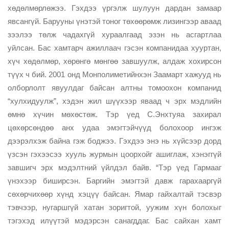
хөдөлмөрлөжээ. Гэхдээ үргэлж шулуун дардан замаар
явсангүй. Барууны үнэтэй тоног төхөөрөмж лизингээр аваад
зээлээ төлж чадахгүй хураалгаад эзэн нь асгартлаа
уйлсан. Бас хамтарч ажиллаач гэсэн компанидаа хууртан,
хүч хөдөлмөр, хөрөнгө мөнгөө завшуулж, алдаж хохирсон
түүх ч бий. 2001 онд Монполиметийнхэн Заамарт хажууд нь
олборлолт явуулдаг байсан алтны томоохон компанид
“хулхидуулж”, хэдэн жил шүүхээр яваад ч эрх мэдлийн
өмнө хүчин мөхөстөж. Тэр үед С.Энхтуяа захирал
цөхөрсөндөө анх удаа эмэгтэйчүүд болохоор ингэж
дээрэлхэж байна гэж боджээ. Гэхдээ энэ нь хүйсээр дорд
үзсэн гэхээсээ хууль журмын цоорхойг ашиглаж, хэнэггүй
завшигч эрх мэдэлтний үйлдэл байв. “Тэр үед Гармааг
үнэхээр биширсэн. Баргийн эмэгтэй давж гарахааргүй
сөхөрчихөөр хүнд хэцүү байсан. Ямар гайхалтай тэсвэр
тэвчээр, нугаршгүй хатан зоригтой, уужим хүн болохыг
тэгэхэд илүүтэй мэдэрсэн санагддаг. Бас сайхан хамт