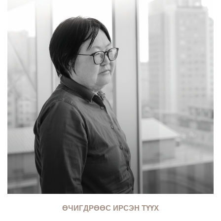
ӨЧИГДРӨӨС ИРСЭН ТҮҮХ