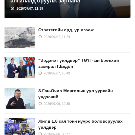
ангилалд оруулж зарлана
2026/07/07, 11:39
Стратегийн орд, үр өгөөж...
2026/07/07, 11:24
“Эрдэнэт үйлдвэр” ТӨҮГ-ын Ерөнхий
захирал Г.Ёндон
2026/07/07, 10:43
З.Ган-Очир Монголын уул уурхайн
үндэсний
2026/07/06, 19:38
Жилд 1.8 сая тонн нүүрс боловсруулах
үйлдвэр
2026/07/06, 09:27