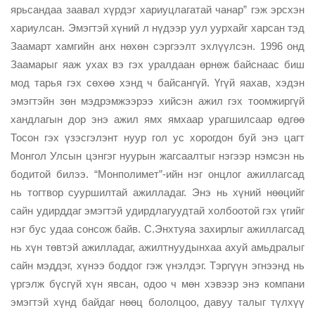
ярьсандаа заавал хүрдэг хариуцлагатай чанар” гэж эрсхэн
хариулсан. Эмэгтэй хүний л нүдээр уул уурхайг харсан тэд
Заамарт хамгийн анх нөхөн сэргээлт эхлүүлсэн. 1996 онд
Заамарыг яаж ухах вэ гэх уралдаан өрнөж байснаас биш
мод тарья гэх сөхөө хэнд ч байсангүй. Үгүй яахав, хэдэн
эмэгтэйн зөн мэдрэмжээрээ хийсэн ажил гэх тоомжиргүй
хандлагын дор энэ ажил ямх ямхаар урагшилсаар өдгөө
Тосон гэх үзэсгэлэнт нуур гол ус хорогдон буй энэ цагт
Монгол Улсын цэнгэг нуурын жагсаалтыг нэгээр нэмсэн нь
бодитой билээ. “Монполимет”-ийн нэг онцлог ажиллагсад
нь тогтвор сууршилтай ажилладаг. Энэ нь хүний нөөцийг
сайн удирддаг эмэгтэй удирдлагуудтай холбоотой гэх үгийг
нэг бус удаа сонсож байв. С.Энхтуяа захирлыг ажиллагсад
нь хүн төвтэй ажилладаг, ажилтнуудынхаа ахуй амьдралыг
сайн мэддэг, хүнээ боддог гэж үнэлдэг. Тэргүүн эгнээнд нь
үргэлж бүсгүй хүн явсан, одоо ч мөн хэвээр энэ компани
эмэгтэй хүнд байдаг нөөц бололцоо, давуу талыг түлхүү