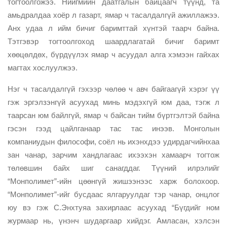
тогтоолгожээ. Нийгмийн даатгалын байцаагч түүнд, та
амьдралдаа хоёр л газарт, ямар ч тасалдалгүй ажиллажээ.
Анх удаа л ийм бичиг баримттай хүнтэй таарч байна.
Тэтгэвэр тогтоолгоход шаардлагатай бичиг баримт
хөөцөлдөх, бүрдүүлэх ямар ч асуудал алга хэмээн гайхах
магтах хослуулжээ.
Нэг ч тасалдалгүй гэхээр чөлөө ч авч байгаагүй хэрэг үү
гэж эргэлзэнгүй асуухад минь мэдэхгүй юм даа, тэгж л
таарсан юм байлгүй, ямар ч байсан тийм бүртгэлтэй байна
гэсэн гээд цайлганаар тас тас инээв. Монголын
компаниудын философи, соёл нь ихэнхдээ удирдагчийнхаа
зан чанар, зарчим хандлагаас ихээхэн хамаарч тогтож
төлөвшин байх шиг санагддаг. Түүний илрэлийг
“Монполимет”-ийн цөөнгүй жишээнээс харж болохоор.
“Монполимет”-ийг бусдаас ялгаруулдаг тэр чанар, онцлог
юу вэ гэж С.Энхтуяа захирлаас асуухад “Бүгдийг ном
журмаар нь, үнэнч шударгаар хийдэг. Амласан, хэлсэн