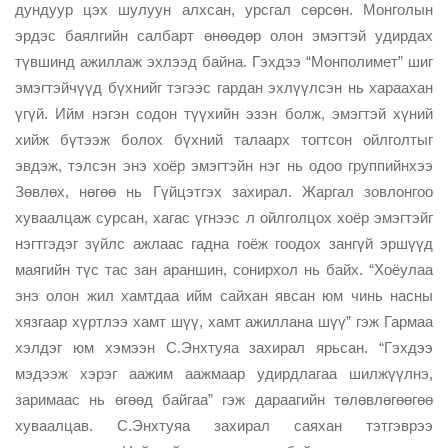
дундуур цэх шулуун алхсан, урсгал сөрсөн. Монголын
эрдэс баялгийн салбарт өнөөдөр олон эмэгтэй удирдах
түвшинд ажиллаж эхлээд байна. Гэхдээ “Монполимет” шиг
эмэгтэйчүүд бүхнийг тэгээс гардан эхлүүлсэн нь хараахан
үгүй. Ийм нэгэн содон түүхийн эзэн болж, эмэгтэй хүний
хийж бүтээж болох бүхний талаарх тогтсон ойлголтыг
эвдэж, тэлсэн энэ хоёр эмэгтэйн нэг нь одоо группийнхээ
Зөвлөх, нөгөө нь Гүйцэтгэх захирал. Жаргал зовлонгоо
хуваалцаж сурсан, хагас үгнээс л ойлголцох хоёр эмэгтэйг
нэгтгэдэг зүйлс ажлаас гадна гоёж гоодох зангүй эршүүд
маягийн түс тас зан араншин, сонирхол нь байх. “Хоёулаа
энэ олон жил хамтдаа ийм сайхан явсан юм чинь насны
хязгаар хүртлээ хамт шүү, хамт ажиллана шүү” гэж Гармаа
хэлдэг юм хэмээн С.Энхтуяа захирал ярьсан. “Гэхдээ
мэдээж хэрэг аажим аажмаар удирдлагаа шилжүүлнэ,
заримаас нь өгөөд байгаа” гэж дараагийн төлөвлөгөөгөө
хуваалцав. С.Энхтуяа захирал саяхан тэтгэврээ