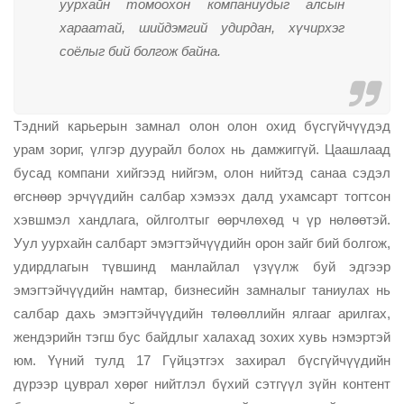
уурхайн томоохон компаниудыг алсын
хараатай, шийдэмгий удирдан, хүчирхэг
соёлыг бий болгож байна.
Тэдний карьерын замнал олон олон охид бүсгүйчүүдэд
урам зориг, үлгэр дуурайл болох нь дамжиггүй. Цаашлаад
бусад компани хийгээд нийгэм, олон нийтэд санаа сэдэл
өгснөөр эрчүүдийн салбар хэмээх далд ухамсарт тогтсон
хэвшмэл хандлага, ойлголтыг өөрчлөхөд ч үр нөлөөтэй.
Уул уурхайн салбарт эмэгтэйчүүдийн орон зайг бий болгож,
удирдлагын түвшинд манлайлал үзүүлж буй эдгээр
эмэгтэйчүүдийн намтар, бизнесийн замналыг таниулах нь
салбар дахь эмэгтэйчүүдийн төлөөллийн ялгааг арилгах,
жендэрийн тэгш бус байдлыг халахад зохих хувь нэмэртэй
юм. Үүний тулд 17 Гүйцэтгэх захирал бүсгүйчүүдийн
дүрээр цуврал хөрөг нийтлэл бүхий сэтгүүл зүйн контент