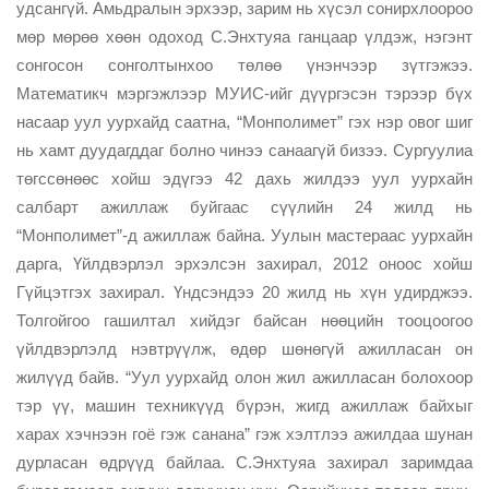
удсангүй. Амьдралын эрхээр, зарим нь хүсэл сонирхлоороо
мөр мөрөө хөөн одоход С.Энхтуяа ганцаар үлдэж, нэгэнт
сонгосон сонголтынхоо төлөө үнэнчээр зүтгэжээ.
Математикч мэргэжлээр МУИС-ийг дүүргэсэн тэрээр бүх
насаар уул уурхайд саатна, “Монполимет” гэх нэр овог шиг
нь хамт дуудагддаг болно чинээ санаагүй бизээ. Сургуулиа
төгссөнөөс хойш эдүгээ 42 дахь жилдээ уул уурхайн
салбарт ажиллаж буйгаас сүүлийн 24 жилд нь
“Монполимет”-д ажиллаж байна. Уулын мастераас уурхайн
дарга, Үйлдвэрлэл эрхэлсэн захирал, 2012 оноос хойш
Гүйцэтгэх захирал. Үндсэндээ 20 жилд нь хүн удирджээ.
Толгойгоо гашилтал хийдэг байсан нөөцийн тооцоогоо
үйлдвэрлэлд нэвтрүүлж, өдөр шөнөгүй ажилласан он
жилүүд байв. “Уул уурхайд олон жил ажилласан болохоор
тэр үү, машин техникүүд бүрэн, жигд ажиллаж байхыг
харах хэчнээн гоё гэж санана” гэж хэлтлээ ажилдаа шунан
дурласан өдрүүд байлаа. С.Энхтуяа захирал заримдаа