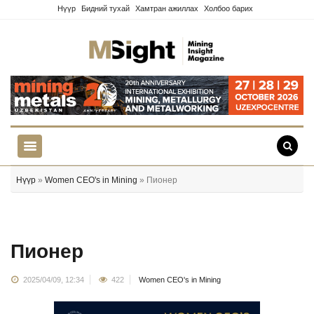
Нүүр
Бидний тухай
Хамтран ажиллах
Холбоо барих
Нүүр
»
Women CEO's in Mining
» Пионер
Пионер
2025/04/09, 12:34
422
Women CEO's in Mining