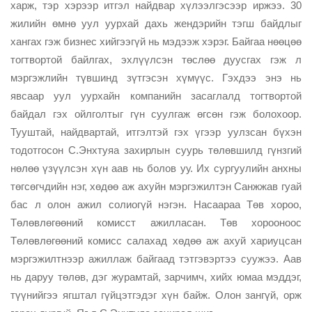
харж, тэр хэрээр итгэл найдвар хүлээлгэсээр иржээ. 30
жилийн өмнө уул уурхай дахь жендэрийн тэгш байдлыг
хангах гэж бизнес хийгээгүй нь мэдээж хэрэг. Байгаа нөөцөө
тогтвортой байлгах, эхлүүлсэн төслөө дуусгах гэж л
мэргэжлийн түвшинд зүтгэсэн хүмүүс. Гэхдээ энэ нь
явсаар уул уурхайн компанийн засаглалд тогтвортой
байдал гэх ойлголтыг гүн суулгаж өгсөн гэж болохоор.
Тууштай, найдвартай, итгэлтэй гэх үгээр уулзсан бүхэн
тодотгосон С.Энхтуяа захирлын суурь төлөвшилд гүнзгий
нөлөө үзүүлсэн хүн аав нь болов уу. Их сургуулийн анхны
төгсөгчдийн нэг, хөдөө аж ахуйн мэргэжилтэн Санжжав гуай
бас л олон ажил солиогүй нэгэн. Насаараа Төв хороо,
Төлөвлөгөөний комисст ажилласан. Төв хорооноос
Төлөвлөгөөний комисс салахад хөдөө аж ахуй хариуцсан
мэргэжилтнээр ажиллаж байгаад тэтгэвэртээ суужээ. Аав
нь даруу төлөв, дэг журамтай, зарчимч, хийх юмаа мэддэг,
түүнийгээ ягштал гүйцэтгэдэг хүн байж. Олон зангүй, орж