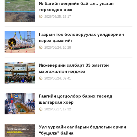
Ялбагийн хөндийн байгаль унаган
төрхөндөө орж
2026/06/25, 15:17
Газрын тос боловсруулах үйлдвэрийн
нэрэх цамхгийг
2026/06/24, 10:28
Инженерийн салбарт 33 эмэгтэй
мэргэжилтэн нэгджээ
2026/06/24, 09:41
Гангийн цогцолбор барих төсөлд
шалгарсан хоёр
2026/06/17, 17:32
Уул уурхайн салбарын бодлогын орчин
“буцалж” байна