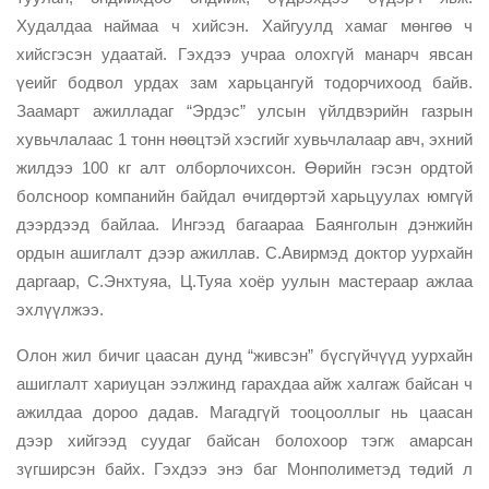
Худалдаа наймаа ч хийсэн. Хайгуулд хамаг мөнгөө ч
хийсгэсэн удаатай. Гэхдээ учраа олохгүй манарч явсан
үеийг бодвол урдах зам харьцангуй тодорчихоод байв.
Заамарт ажилладаг “Эрдэс” улсын үйлдвэрийн газрын
хувьчлалаас 1 тонн нөөцтэй хэсгийг хувьчлалаар авч, эхний
жилдээ 100 кг алт олборлочихсон. Өөрийн гэсэн ордтой
болсноор компанийн байдал өчигдөртэй харьцуулах юмгүй
дээрдээд байлаа. Ингээд багаараа Баянголын дэнжийн
ордын ашиглалт дээр ажиллав. С.Авирмэд доктор уурхайн
даргаар, С.Энхтуяа, Ц.Туяа хоёр уулын мастераар ажлаа
эхлүүлжээ.
Олон жил бичиг цаасан дунд “живсэн” бүсгүйчүүд уурхайн
ашиглалт хариуцан ээлжинд гарахдаа айж халгаж байсан ч
ажилдаа дороо дадав. Магадгүй тооцооллыг нь цаасан
дээр хийгээд суудаг байсан болохоор тэгж амарсан
зүгширсэн байх. Гэхдээ энэ баг Монполиметэд төдий л