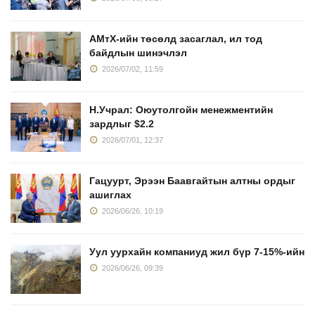
АМтХ-ийн төсөлд засаглал, ил тод
байдлын шинэчлэл
2026/07/02, 11:59
Н.Учрал: Оюутолгойн менежментийн
зардлыг $2.2
2026/07/01, 12:37
Гацуурт, Эрээн Баавгайтын алтны ордыг
ашиглах
2026/06/26, 10:19
Уул уурхайн компаниуд жил бүр 7-15%-ийн
2026/06/26, 09:39