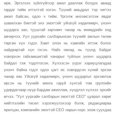
ирж. Эргэлзэх зүйлгүйгээр ажил даалгаж болдог, аваад
гардаг тийм итгэлтэй нэгэн. Түүний амьдрал тэр чигтээ
ажил байсан, одоо ч тийм. Үргэлж инээмсэглэж явдаг
шавилхан биетэй энэ эмэгтэйг уйгагүй хөдөлмөрч, үнэнч
шударга зан, тууштай зарчимч чанар нь өнөөдрийн энд
авчирчээ. Уул уурхайн салбарынхан түүнийг ажлын төлөө
төрсөн хүн гэдэг. Хамт олон нь хамгийн итгэж болох
найдвартай хүн гэсэн. Найз нөхөд нь түүнд байдаг
ховорхон гайхамшигтай чанарыг туйлын үнэнч шударга
байдал гэж тодотгосон. Хүлээсэн үүрэг хариуцлагадаа
үнэнч байна гэдэг одоо цагт их ховордсон хүний эрхэм
чанар юм. Уйгагүй хөдөлмөрч, үнэнч шударгыг эрхэмлэж
ирсэн нь түүнийг мянга гаруй хүнтэй том группийн
удирдагчаар нүүр бардам ажиллаж, хүндлэл хүлээх эрхийг
өгчээ. “Уул уурхайн салбарын эмэгтэй CEO” цуврал хөрөг
нийтлэлийн төсөл хэрэгжүүлэхээр болж, редакциараа
ярилцан, компанийн эмэгтэй CEO нарын нэрс зоож суухдаа