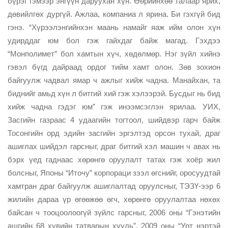
бүрэг гэмээр энгүүн даруухан хүн. Өөрийнхөө талаар ярих,
дөвийлгөх дургүй. Ажлаа, компаниа л ярина. Би гэхгүй бид
гэнэ. “Хүрээлэнгийнхэн маань намайг яаж ийм олон хүн
удирддаг юм бол гэж гайхдаг байж магад. Гэхдээ
“Монполимет” бол хамтын хүч, хөдөлмөр. Нэг зүйл хийнэ
гэвэл бүгд дайраад ордог тийм хамт олон. Зөв зохион
байгуулж чадвал ямар ч ажлыг хийж чадна. Манайхан, та
биднийг амьд хүн л битгий хий гэж хэлээрэй. Бусдыг нь бид
хийж чадна гэдэг юм” гэж инээмсэглэн ярилаа. УИХ,
Засгийн газраас 4 удаагийн тогтоол, шийдвэр гарч байж
Тосонгийн орд эдийн засгийн эргэлтэд орсон тухай, драг
ашиглах шийдэл гарсныг, драг битгий хэл машин ч авах нь
бэрх үед гаднаас хөрөнгө оруулалт татах гэж хоёр жил
болсныг, Японы “Иточу” корпораци зээл өгснийг, оросуудтай
хамтран драг байгуулж ашиглалтад оруулсныг, ТЭЗҮ-ээр 6
жилийн дараа үр өгөөжөө өгч, хөрөнгө оруулалтаа нөхөх
байсан ч тооцоолоогүй зүйлс гарсныг, 2006 оны “Гэнэтийн
ашгийн 68 хувийн татварын хууль”, 2009 оны “Урт нэртэй