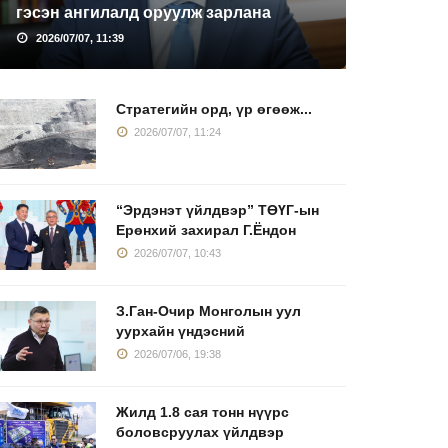
гэсэн ангилалд оруулж зарлана
2026/07/07, 11:39
Стратегийн орд, үр өгөөж...
2026/07/07, 11:24
“Эрдэнэт үйлдвэр” ТӨҮГ-ын
Ерөнхий захирал Г.Ёндон
2026/07/07, 10:43
З.Ган-Очир Монголын уул
уурхайн үндэсний
2026/07/06, 19:38
Жилд 1.8 сая тонн нүүрс
боловсруулах үйлдвэр