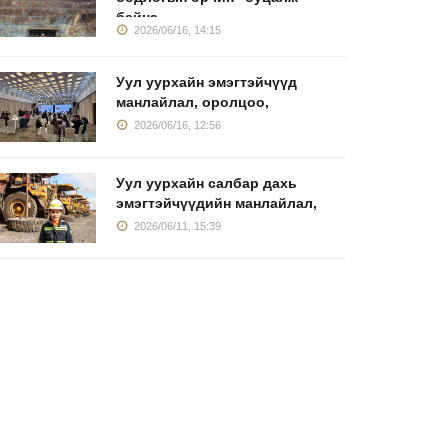
байна
2026/06/16, 14:15
Уул уурхайн эмэгтэйчүүд
манлайлал, оролцоо,
2026/06/16, 12:56
Уул уурхайн салбар дахь
эмэгтэйчүүдийн манлайлал,
2026/06/11, 15:39