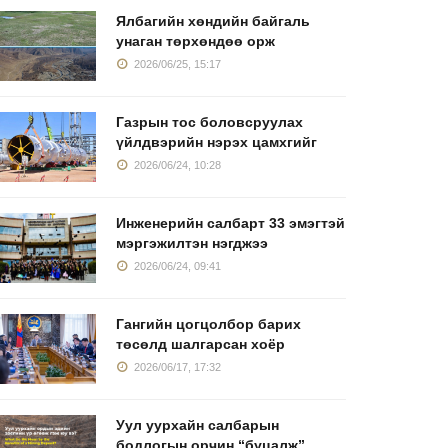
Ялбагийн хөндийн байгаль
унаган төрхөндөө орж
2026/06/25, 15:17
Газрын тос боловсруулах
үйлдвэрийн нэрэх цамхгийг
2026/06/24, 10:28
Инженерийн салбарт 33 эмэгтэй
мэргэжилтэн нэгджээ
2026/06/24, 09:41
азрын тос
Инженерийн салбарт
Уул уурха
Гангийн цогцолбор барих
оловсруулах
33 эмэгтэй
дахь эмэ
төсөлд шалгарсан хоёр
йлдвэрийн
2026/06/17, 17:32
2026/06/24, 09:41
2026/06/11
2026/06/24, 10:28
Уул уурхайн салбарын
бодлогын орчин “буцалж”