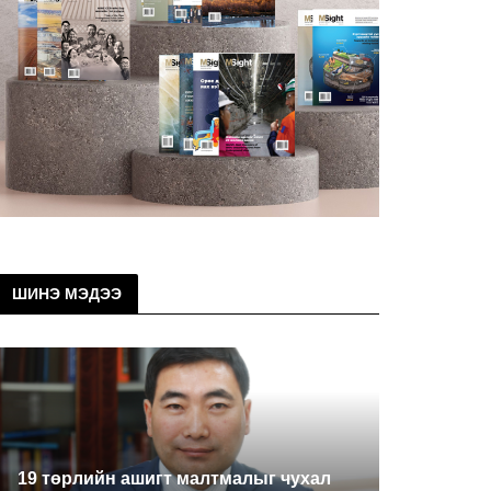
ШИНЭ МЭДЭЭ
19 төрлийн ашигт малтмалыг чухал