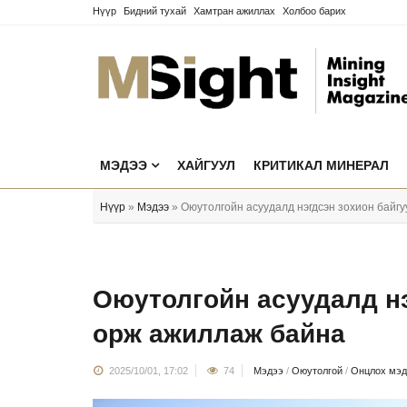
Нүүр
Бидний тухай
Хамтран ажиллах
Холбоо барих
МЭДЭЭ
ХАЙГУУЛ
КРИТИКАЛ МИНЕРАЛ
Нүүр
»
Мэдээ
» Оюутолгойн асуудалд нэгдсэн зохион байг
Оюутолгойн асуудалд нэ
орж ажиллаж байна
2025/10/01, 17:02
74
Мэдээ
/
Оюутолгой
/
Онцлох мэд