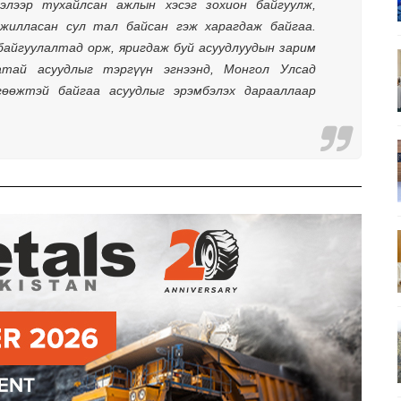
элээр тухайлсан ажлын хэсэг зохион байгуулж, 
илласан сул тал байсан гэж харагдаж байгаа. 
байгуулалтад орж, яригдаж буй асуудлуудын зарим 
тай асуудлыг тэргүүн эгнээнд, Монгол Улсад 
гөөжтэй байгаа асуудлыг эрэмбэлэх дарааллаар 