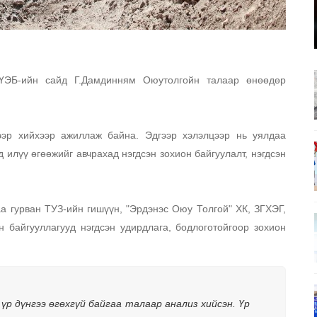
ҮЭБ-ийн сайд Г.Дамдинням Оюутолгойн талаар өнөөдөр 
эр хийхээр ажиллаж байна. Эдгээр хэлэлцээр нь уялдаа 
 илүү өгөөжийг авчрахад нэгдсэн зохион байгуулалт, нэгдсэн 
а гурван ТУЗ-ийн гишүүн, "Эрдэнэс Оюу Толгой" ХК, ЗГХЭГ, 
байгууллагууд нэгдсэн удирдлага, бодлоготойгоор зохион 
үр дүнгээ өгөхгүй байгаа талаар анализ хийсэн. Үр 