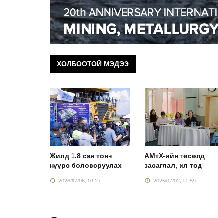
ХОЛБООТОЙ МЭДЭЭ
лдвэр”
Жилд 1.8 сая тонн
АМтХ-ийн төсөлд
нхий
нүүрс боловсруулах
засаглал, ил тод
:43
2026/07/06, 09:27
2026/07/02, 11:59