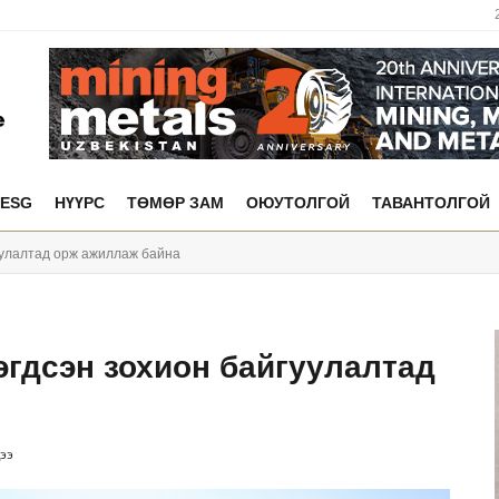
ESG
НҮҮРС
ТӨМӨР ЗАМ
ОЮУТОЛГОЙ
ТАВАНТОЛГОЙ
уулалтад орж ажиллаж байна
гдсэн зохион байгуулалтад
ээ