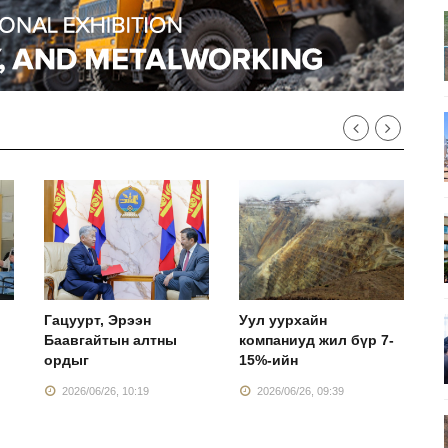
Гацуурт, Эрээн
Уул уурхайн
Г
Баавгайтын алтны
компаниуд жил бүр 7-
б
ордыг
15%-ийн
ү
2026/06/26, 10:19
2026/06/26, 09:39