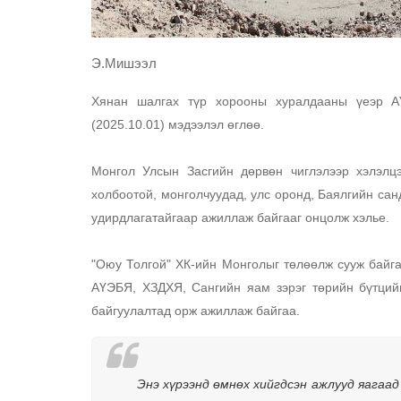
Э.Мишээл
Хянан шалгах түр хорооны хуралдааны үеэр А
(2025.10.01) мэдээлэл өглөө. 
Монгол Улсын Засгийн дөрвөн чиглэлээр хэлэлцэ
холбоотой, монголчуудад, улс оронд, Баялгийн санд
удирдлагатайгаар ажиллаж байгааг онцолж хэлье. 
"Оюу Толгой" ХК-ийн Монголыг төлөөлж сууж байга
АҮЭБЯ, ХЗДХЯ, Сангийн яам зэрэг төрийн бүтцийн 
байгуулалтад орж ажиллаж байгаа. 
Энэ хүрээнд өмнөх хийгдсэн ажлууд яагаад 