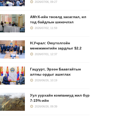
2026/07/06, 09:27
АМтХ-ийн төсөлд засаглал, ил
тод байдлын шинэчлэл
2026/07/02, 11:59
Н.Учрал: Оюутолгойн
менежментийн зардлыг $2.2
2026/07/01, 12:37
Гацуурт, Эрээн Баавгайтын
алтны ордыг ашиглах
2026/06/26, 10:19
Уул уурхайн компаниуд жил бүр
7-15%-ийн
2026/06/26, 09:39