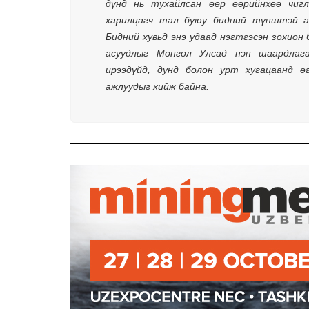
дүнд нь тухайлсан өөр өөрийнхөө чигл
харилцагч тал буюу бидний түнштэй аж
Бидний хувьд энэ удаад нэгтгэсэн зохион 
асуудлыг Монгол Улсад нэн шаардлага
ирээдүйд, дунд болон урт хугацаанд ө
ажлуудыг хийж байна.