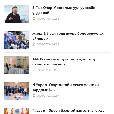
З.Ган-Очир Монголын уул уурхайн
үндэсний
2026/07/06, 19:38
Жилд 1.8 сая тонн нүүрс боловсруулах
үйлдвэр
2026/07/06, 09:27
АМтХ-ийн төсөлд засаглал, ил тод
байдлын шинэчлэл
2026/07/02, 11:59
Н.Учрал: Оюутолгойн менежментийн
зардлыг $2.2
2026/07/01, 12:37
Гацуурт, Эрээн Баавгайтын алтны ордыг