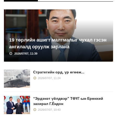
19 төрлийн ашигт малтмалыг чухал гэсэн
ангилалд оруулж зарлана
2026/07/07, 11:39
Стратегийн орд, үр өгөөж...
2026/07/07, 11:24
“Эрдэнэт үйлдвэр” ТӨҮГ-ын Ерөнхий
захирал Г.Ёндон
2026/07/07, 10:43