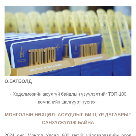
О.БАТБОЛД
- Хөдөлмөрийн аюулгүй байдлын үзүүлэлтийг ТОП-100
компанийн шалгуурт тусгая -
МОНГОЛЫН НӨХЦӨЛ: АСУУДЛЫГ БИШ, ҮР ДАГАВРЫГ
САНХҮҮЖҮҮЛЖ БАЙНА
2024 онд Монгол Улсад 800 гаруй үйлдвэрлэлийн осол