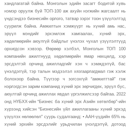
хандлагатай байна. Монголын эдийн засагт бодитой хувь
нэмэр оруулж буй ТОП-100 аж ахуйн нэгжийн жагсаалт нь
үндсэндээ бизнесийн орлого, татвар зэрэг тоон үзүүлэлтэд
суурилж байна. Амжилтын хэмжүүрт нь хүний амь нас,
эрүүл мэндийг эрхэмлэж хамгаалах, хүний эрх,
хөдөлмөрийн аюулгүй байдлыг үнэлэх чухал үзүүлэлтүүд
орхигдсон хэвээр. Өөрөөр хэлбэл, Монголын ТОП 100
компанийн ажилтнууд хөдөлмөрийн ямар нөхцөлд, хэр
эрсдэлтэй орчинд ажилладгийг хэн ч хэмждэггүй, бас
үнэлдэггүй, тэр талын мэдээлэл хязгаарлагдмал гэж хэлж
болохоор байна. Түүгээр ч зогсохгүй “амжилттай” гэж
нэрлэгдсэн зарим компанид хүний эрх зөрчигдөх, эрүүл бус,
аюултай орчинд ажиллах явдал үргэлжилсээр байгаа. 2022
онд НҮБХХ-ийн “Бизнес ба хүний эрх Азийн хөтөлбөр”-ийн
хүрээнд хийсэн “Бизнесийн үйл ажиллагааны хүний эрхэд
үзүүлэх нөлөөлөл” суурь судалгаанд: • ААН-үүдийн 65% нь
хүний эрхийн эрсдэлийг урьдчилан үнэлдэггүй, дотоод