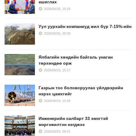
ашиглах
2026/06/26, 10:19
Уул уурхайн компаниуд жил бүр 7-15%-ийн
2026/06/26, 09:39
Ялбагийн хөндийн байгаль унаган
төрхөндөө орж
2026/06/25, 15:17
Газрын тос боловсруулах үйлдвэрийн
нэрэх цамхгийг
2026/06/24, 10:28
Инженерийн салбарт 33 эмэгтэй
мэргэжилтэн нэгджээ
2026/06/24, 09:41