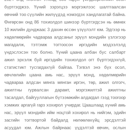
бүртгэгджээ. Үүний зэрэгцээ мэргэжлээс шалтгаалсан
өвчний тоо сүүлийн жилүүдэд нэмэгдэх хандлагатай байна.
Өнгөрсөн онд 86 тохиолдол шинээр бүртгэгдсэн нь өмнөх
10 жилийн дунджаас 3 дахин өссөн үзүүлэлт юм. Эдгээр нь
хөдөлмөрийн чадвараа алдсаныг эрүүл мэндийн үзлэгээр
магадалж, тэтгэмж тогтоосон иргэдийн мэдээлэлд
үндэслэсэн тоо болно. Үүний цаана албан бус салбарт
ажил эрхэлж буй иргэдийн тохиолдол огт бүртгэгдэхгүй,
статистикт тусгагдахгүй байгаа. Тэгвэл энэ бүх осол,
өвчлөлийн цаана амь нас, эрүүл мэнд, хөдөлмөрийн
чадвараа алдсан мянга мянган иргэн, төр, ажил олгогч,
ажилтны гурвалсан дарамт, мэргэжилтэй ажилтны
тасалдал, байгууллагын бүтээмжийн алдагдал гээд тоогоор
хэмжих аргагүй гарз хохирол учирдаг. Цаашлаад хүний амь
нас, эрүүл мэндийн ийм ноцтой хохирол нь нийгэм, эдийн
засгийн тогтвортой байдалд нөлөөлөхүйц эрсдэлтэй
асуудал юм. Ажлын байрнаас үүдэлтэй өвчин, ослын