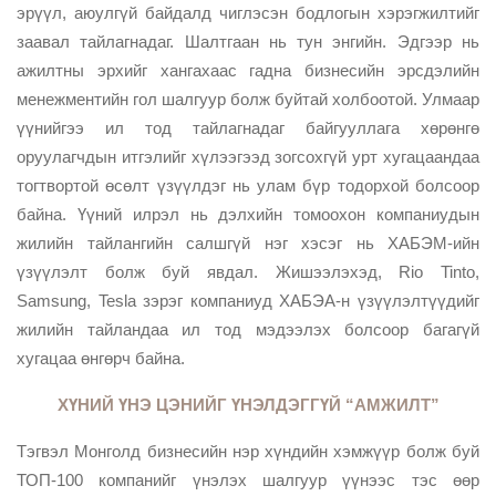
эрүүл, аюулгүй байдалд чиглэсэн бодлогын хэрэгжилтийг
заавал тайлагнадаг. Шалтгаан нь тун энгийн. Эдгээр нь
ажилтны эрхийг хангахаас гадна бизнесийн эрсдэлийн
менежментийн гол шалгуур болж буйтай холбоотой. Улмаар
үүнийгээ ил тод тайлагнадаг байгууллага хөрөнгө
оруулагчдын итгэлийг хүлээгээд зогсохгүй урт хугацаандаа
тогтвортой өсөлт үзүүлдэг нь улам бүр тодорхой болсоор
байна. Үүний илрэл нь дэлхийн томоохон компаниудын
жилийн тайлангийн салшгүй нэг хэсэг нь ХАБЭМ-ийн
үзүүлэлт болж буй явдал. Жишээлэхэд, Rio Tinto,
Samsung, Tesla зэрэг компаниуд ХАБЭА-н үзүүлэлтүүдийг
жилийн тайландаа ил тод мэдээлэх болсоор багагүй
хугацаа өнгөрч байна.
ХҮНИЙ ҮНЭ ЦЭНИЙГ ҮНЭЛДЭГГҮЙ “АМЖИЛТ”
Тэгвэл Монголд бизнесийн нэр хүндийн хэмжүүр болж буй
ТОП-100 компанийг үнэлэх шалгуур үүнээс тэс өөр