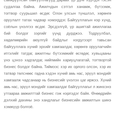
судалгаа байна. Ажилчдын сэтгэл ханамж, бүтээмж,
тогтвор суурьшил өсдөг. Олон улсын түншлэл, хөрөнгө
оруулалт татах чадвар нэмэгддэг. Байгууллагын нэр хүнд,
соёлын үнэлгээ өсдөг. Эрсдэлгүй, үр ашигтай ажиллагаа
бий болдог зэргийг үүнд дурджээ. Тодруулбал,
хөдөлмөрийн аюулгүй байдлыг нэгдүгээрт тавьсан
байгууллага хүний эрхийг хамгаалдаг, хөрөнгө оруулагчийн
итгэлийг татдаг, ажилтны бүтээмжийг өсгөдөг, хувьцааны
үнэ цэнээ хадгалдаг, нийгмийн хариуцлагатай, тогтвортой
бизнес болдог байна. Тиймээс хэр их орлого олсон, хэр их
татвар төлснөөс гадна хэдэн хүний амь нас, эрүүл мэндийг
хамгаалж чадсанаар нь бизнесийг үнэлэх цаг иржээ. Хүний
амь нас, эрүүл мэндийг хамгаалдаг байгууллагыг л жинхэнэ
утгаараа амжилттай бизнес гэж нэрлэдэг байя. Өнөөдрийн
дэлхий дахины энэ хандлагыг бизнесийн амжилтын шинэ
хэмжүүр болгоё.