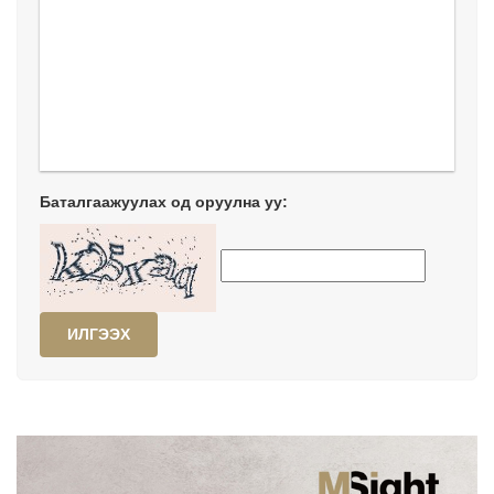
Баталгаажуулах од оруулна уу:
ИЛГЭЭХ