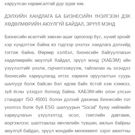
харуулсан харамсалтай дүр зураг юм.
ДЭЛХИЙН ХАНДЛАГА БА БИЗНЕСИЙН ҮНЭЛГЭЭН ДЭХ
ХӨДӨЛМӨРИЙН АЮУЛГҮЙ БАЙДАЛ, ЭРҮҮЛ МЭНД
Бизнесийн өсөлтийг зөвхөн ашиг орлогоор бус, хүний эрхийг
хэр хүндэтгэж байна вэ гэдгээр үнэлэх хандлага дэлхийд
тогтож байна. Өөрөөр хэлбэл, бизнесийн байгууллагын
хөдөлмөрийн аюулгүй байдал, эрүүл мэнд (ХАБЭМ) ийн
үзүүлэлтийг үнэлж, гэрчилгээжүүлж, тайлагнах нь эхэндээ
бизнесийн хариуцлагад итгэх хөрөнгө оруулалтын суурь
шалгуур болж байсан бол өдгөө байх ёстой хэм хэмжээ,
зүй ёсны үзэгдэл болоод байна. ХАБЭМ-ийн олон улсын
стандарт ISO 45001 болон дэлхий дахинаа бизнесийн гол
үнэлгээ болж буй ESG шалгуурын “Social” буюу нийгмийн
хариуцлагын үзүүлэлтэд осол, гэмтлийн давтамж,
мэргэжлээс шалтгаалах өвчлөлийн түвшин, ажлын байрны
аюулгүй байдал, эрүүл мэндийн менежмент зэрэг ажилтны