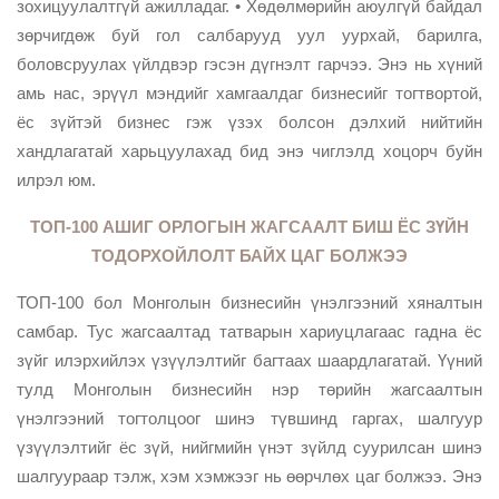
зохицуулалтгүй ажилладаг. • Хөдөлмөрийн аюулгүй байдал
зөрчигдөж буй гол салбарууд уул уурхай, барилга,
боловсруулах үйлдвэр гэсэн дүгнэлт гарчээ. Энэ нь хүний
амь нас, эрүүл мэндийг хамгаалдаг бизнесийг тогтвортой,
ёс зүйтэй бизнес гэж үзэх болсон дэлхий нийтийн
хандлагатай харьцуулахад бид энэ чиглэлд хоцорч буйн
илрэл юм.
ТОП-100 АШИГ ОРЛОГЫН ЖАГСААЛТ БИШ ЁС ЗҮЙН
ТОДОРХОЙЛОЛТ БАЙХ ЦАГ БОЛЖЭЭ
ТОП-100 бол Монголын бизнесийн үнэлгээний хяналтын
самбар. Тус жагсаалтад татварын хариуцлагаас гадна ёс
зүйг илэрхийлэх үзүүлэлтийг багтаах шаардлагатай. Үүний
тулд Монголын бизнесийн нэр төрийн жагсаалтын
үнэлгээний тогтолцоог шинэ түвшинд гаргах, шалгуур
үзүүлэлтийг ёс зүй, нийгмийн үнэт зүйлд суурилсан шинэ
шалгуураар тэлж, хэм хэмжээг нь өөрчлөх цаг болжээ. Энэ