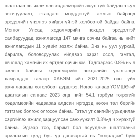
шалтгаан нь ихэвчлэн хөдөлмөрийн аюул гүй байдлын сул
зохицуулалт, стандарт мөрддөггүй, ажлын байранд
эрсдэлийн үнэлгээ хийдэггүйтэй холбоотой байдаг байна.
Монгол Улсад хөдөлмөрийн нөхцөл эрсдэлтэй
салбаруудад ажиллагсад 147 мянга орчим байгаа нь нийт
ажиллагсдын 11 хувийг эзэлж байна. Энэ нь уул уурхай,
барилга, боловсруулах үйлдвэр зэрэг осол, гэмтэл,
өвчлөлд хамгийн их өртдөг орчин юм. Тэдгээрээс 0.8% нь л
ажлын байрны хөдөлмөрийн нөхцөлийн үнэлгээнд
хамрагддаг талаар ХАБЭМ ийн 2021-2025 оны үйл
ажиллагааны хөтөлбөрт дурджээ. Нөгөө талаар ҮОМШӨ-ий
даатгалын сангаас 2023 онд нийт 54.1 тэрбум төгрөгийг
хөдөлмөрийн чадвараа алдсан иргэдэд нөхөн төл бөрийн
тэтгэмж болгож олгосон байна. Гэтэл уг сангийн урьдчилан
сэргийлэх ажилд зарцуулсан санхүүжилт 0.3%-д ч хүрэхгүй
байна. Эдгээр тоо, баримт бол асуудлын шалтгааныг
арилгахын тулд бус үр дагавартай нь “ноцолдож” буйг