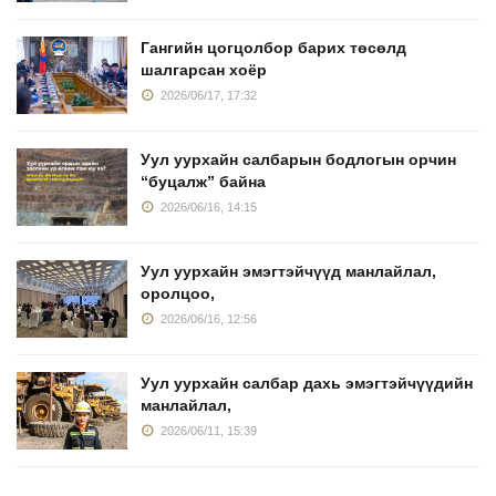
Гангийн цогцолбор барих төсөлд
шалгарсан хоёр
2026/06/17, 17:32
Уул уурхайн салбарын бодлогын орчин
“буцалж” байна
2026/06/16, 14:15
Уул уурхайн эмэгтэйчүүд манлайлал,
оролцоо,
2026/06/16, 12:56
Уул уурхайн салбар дахь эмэгтэйчүүдийн
манлайлал,
2026/06/11, 15:39