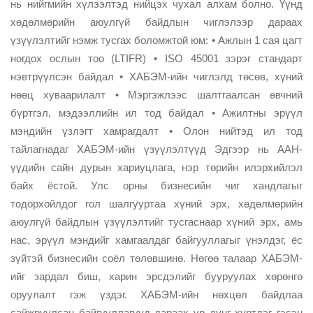
нь нийгмийн хүлээлтэд нийцэх чухал алхам болно. Үүнд
хөдөлмөрийн аюулгүй байдлын чиглэлээр дараах
үзүүлэлтийг нэмж тусгах боломжтой юм: • Ажлын 1 сая цагт
ногдох ослын тоо (LTIFR) • ISO 45001 зэрэг стандарт
нэвтрүүлсэн байдал • ХАБЭМ-ийн чиглэлд төсөв, хүний
нөөц хуваарилалт • Мэргэжлээс шалтгаалсан өвчний
бүртгэл, мэдээллийн ил тод байдал • Ажилтны эрүүл
мэндийн үзлэгт хамрагдалт • Олон нийтэд ил тод
тайлагнадаг ХАБЭМ-ийн үзүүлэлтүүд Эдгээр нь ААН-
үүдийн сайн дурын хариуцлага, нэр төрийн илэрхийлэл
байх ёстой. Улс орны бизнесийн чиг хандлагыг
тодорхойлдог гол шалгууртаа хүний эрх, хөдөлмөрийн
аюулгүй байдлын үзүүлэлтийг тусгаснаар хүний эрх, амь
нас, эрүүл мэндийг хамгаалдаг байгууллагыг үнэлдэг, ёс
зүйтэй бизнесийн соёл төлөвшинө. Нөгөө талаар ХАБЭМ-
ийг зардал биш, харин эрсдэлийг бууруулах хөрөнгө
оруулалт гэж үздэг. ХАБЭМ-ийн нөхцөл байдлаа
сайжруулсан байгууллагууд дараах үр дүнг хүртдэг гэсэн