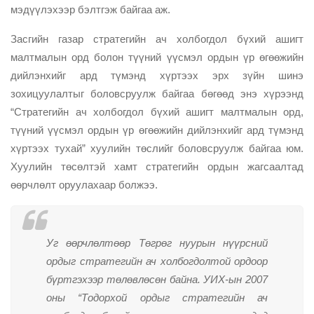
мэдүүлэхээр бэлтгэж байгаа аж.
Засгийн газар стратегийн ач холбогдол бүхий ашигт
малтмалын орд болон түүний үүсмэл ордын үр өгөөжийн
дийлэнхийг ард түмэнд хүртээх эрх зүйн шинэ
зохицуулалтыг боловсруулж байгаа бөгөөд энэ хүрээнд
“Стратегийн ач холбогдол бүхий ашигт малтмалын орд,
түүний үүсмэл ордын үр өгөөжийн дийлэнхийг ард түмэнд
хүртээх тухай” хуулийн төслийг боловсруулж байгаа юм.
Хуулийн төсөлтэй хамт стратегийн ордын жагсаалтад
өөрчлөлт оруулахаар болжээ.
Уг өөрчлөлтөөр Төгрөг нуурын нүүрсний
ордыг стратегийн ач холбогдолтой ордоор
бүртгэхээр төлөвлөсөн байна. УИХ-ын 2007
оны “Тодорхой ордыг стратегийн ач