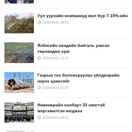
Уул уурхайн компаниуд жил бүр 7-15%-ийн
2026/06/26, 09:39
Ялбагийн хөндийн байгаль унаган
төрхөндөө орж
2026/06/25, 15:17
Газрын тос боловсруулах үйлдвэрийн
нэрэх цамхгийг
2026/06/24, 10:28
Инженерийн салбарт 33 эмэгтэй
мэргэжилтэн нэгджээ
2026/06/24, 09:41