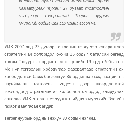
холбогдол бүхий ашигт малтмалын ордод
хамааруулах тухай” 27 дугаар тогтоолын
нэгдүгээр хавсралтад Төгрөг нуурын
нүүрсний ордыг шинээр нэмнэ гэсэн үг.
УИХ 2007 онд 27 дугаар тогтоолын нэгдүгээр хавсралтаар
стратегийн ач холбогдол бүхий 15 ордыг баталсан бөгөөд
хожим Гацууртын ордыг нэмснээр нийт 16 ордтой болсон.
Мөн уг тогтоолын хоёрдугаар хавсралтаар стратегийн ач
холбогдолтой байж болзошгүй 39 ордыг нэрлэж, нөөцийг нь
нарийвчлан тогтоосны үндсэн дээр шаардлагатай
тохиолдолд стратегийн ач холбогдолтой ордод хамруулах
саналаа УИХ-д өргөн мэдүүлж шийдвэрлүүлэхийг Засгийн
газарт даалгасан байдаг.
Төгрөг нуурын орд нь энэхүү 39 ордын нэг юм.