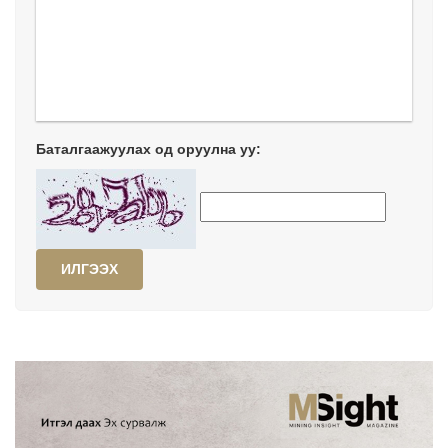
Баталгаажуулах од оруулна уу:
ИЛГЭЭХ