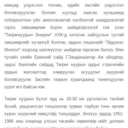
нөөцөд үндэслэн техник, эдийн засгийн үндэслэл
боловсруулсан боловч хуульд заасан хугацаанд
олборлолтын үйл ажиллагаатай холбоотой шаардлагатай
гэрээ, зөвшөөрлөө бүрэн шийдвэрлээгүй гэж үзэн
“Төгрөгнуурын Энержи” ХХК-д олгосон хайгуулын тусгай
зөвшөөрлийг хүчингүй болгож, ордын лицензийг “Эрдэнэс
Монгол” нэгдэлд шилжүүлэх шийдвэр гаргасан билээ. Мөн
тухайн үеийн Ерөнхий сайд Г.Занданшатар Аж үйлдвэр,
эрдэс баялгийн сайдад Төгрөг нуурын ордыг стратегийн
ордын жагсаалтад хамруулах асуудлыг шуурхай
боловсруулж Засгийн газрын хуралдаанд танилцуулах
үүрэг өгч байсан юм.
Төгрөг нуурын бүлэг орд нь 20-30 км үргэлжлэх талбай
бүхий, урьдчилсан тооцоогоор гурван тэрбум тонн орчим
хүрэн нүүрсний нөөцтэйд тооцогддог. Энэхүү ордод 1951-
1986 оны хооронд улсын төсвийн хөрөнгөөр нийт долоон