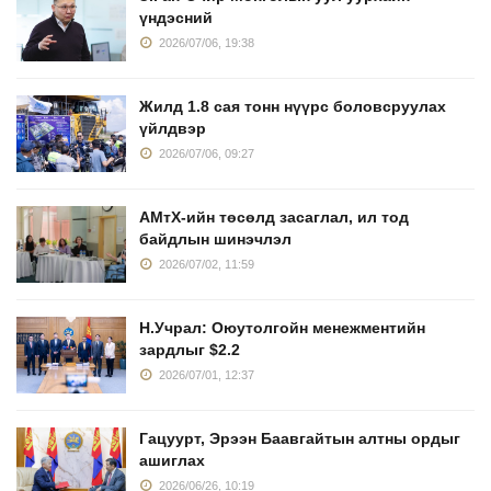
үндэсний
2026/07/06, 19:38
Жилд 1.8 сая тонн нүүрс боловсруулах
үйлдвэр
2026/07/06, 09:27
АМтХ-ийн төсөлд засаглал, ил тод
байдлын шинэчлэл
2026/07/02, 11:59
Н.Учрал: Оюутолгойн менежментийн
зардлыг $2.2
2026/07/01, 12:37
Гацуурт, Эрээн Баавгайтын алтны ордыг
ашиглах
2026/06/26, 10:19