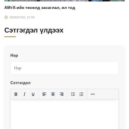
АМтХ-ийн төсөлд засаглал, ил тод
2026/07/02, 11:59
Сэтгэгдэл үлдээх
Нэр
Сэтгэгдэл