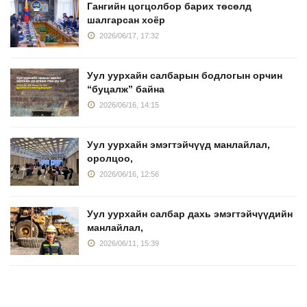
Гангийн цогцолбор барих төсөлд
шалгарсан хоёр
2026/06/17, 17:32
Уул уурхайн салбарын бодлогын орчин
“буцалж” байна
2026/06/16, 14:15
Уул уурхайн эмэгтэйчүүд манлайлал,
оролцоо,
2026/06/16, 12:56
Уул уурхайн салбар дахь эмэгтэйчүүдийн
манлайлал,
2026/06/11, 15:39