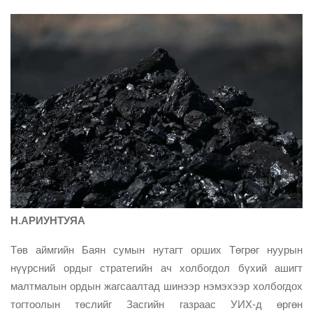
Н.АРИУНТУЯА
Төв аймгийн Баян сумын нутагт орших Төгрөг нуурын
нүүрсний ордыг стратегийн ач холбогдол бүхий ашигт
малтмалын ордын жагсаалтад шинээр нэмэхээр холбогдох
тогтоолын төслийг Засгийн газраас УИХ-д өргөн