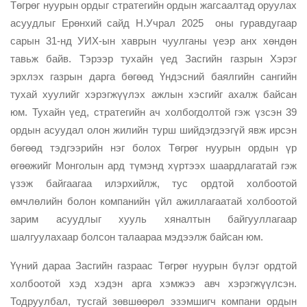
Төгрөг нуурын ордыг стратегийн ордын жагсаалтад оруулах
асуудлыг Ерөнхий сайд Н.Учрал 2025 оны гуравдугаар
сарын 31-нд УИХ-ын хаврын чуулганы үеэр анх хөндөн
тавьж байв. Тэрээр тухайн үед Засгийн газрын Хэрэг
эрхлэх газрын дарга бөгөөд Үндэсний баялгийн сангийн
тухай хуулийг хэрэгжүүлэх ажлын хэсгийг ахалж байсан
юм. Тухайн үед, стратегийн ач холбогдолтой гэж үзсэн 39
ордын асуудал олон жилийн турш шийдэгдээгүй явж ирсэн
бөгөөд тэдгээрийн нэг болох Төгрөг нуурын ордын үр
өгөөжийг Монголын ард түмэнд хүртээх шаардлагатай гэж
үзэж байгаагаа илэрхийлж, тус ордтой холбоотой
өмчлөлийн болон компанийн үйл ажиллагаатай холбоотой
зарим асуудлыг хууль хяналтын байгууллагаар
шалгуулахаар болсон талаараа мэдээлж байсан юм.
Үүний дараа Засгийн газраас Төгрөг нуурын бүлэг ордтой
холбоотой хэд хэдэн арга хэмжээ авч хэрэгжүүлсэн.
Тодруулбал, тусгай зөвшөөрөл эзэмшигч компани ордын