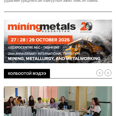
удаагийн урьдчилсан хайгуулын ажил хийсэн байна.
ХОЛБООТОЙ МЭДЭЭ