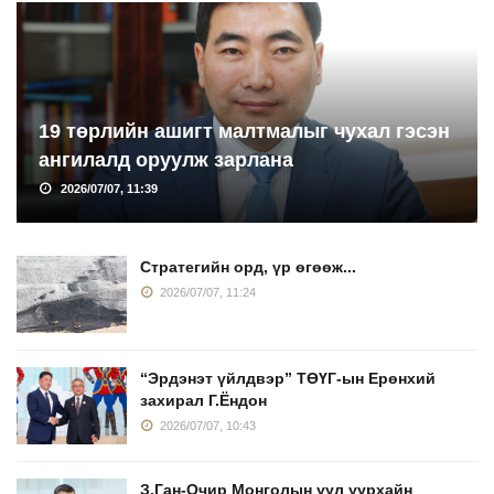
19 төрлийн ашигт малтмалыг чухал гэсэн
ангилалд оруулж зарлана
2026/07/07, 11:39
Стратегийн орд, үр өгөөж...
2026/07/07, 11:24
“Эрдэнэт үйлдвэр” ТӨҮГ-ын Ерөнхий
захирал Г.Ёндон
2026/07/07, 10:43
З.Ган-Очир Монголын уул уурхайн