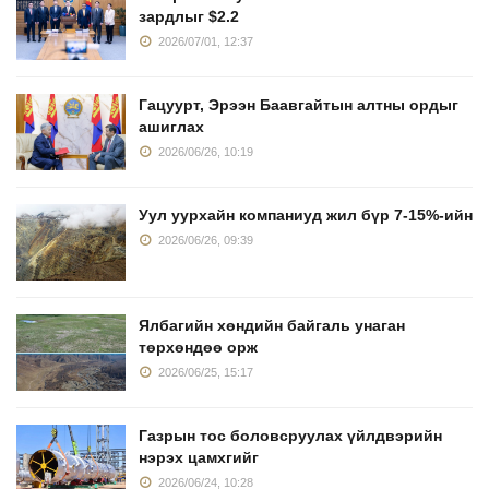
зардлыг $2.2
2026/07/01, 12:37
Гацуурт, Эрээн Баавгайтын алтны ордыг
ашиглах
2026/06/26, 10:19
Уул уурхайн компаниуд жил бүр 7-15%-ийн
2026/06/26, 09:39
Ялбагийн хөндийн байгаль унаган
төрхөндөө орж
2026/06/25, 15:17
Газрын тос боловсруулах үйлдвэрийн
нэрэх цамхгийг
2026/06/24, 10:28