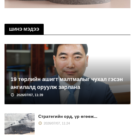
ШИНЭ МЭДЭЭ
19 төрлийн ашигт малтмалыг чухал гэсэн
ангилалд оруулж зарлана
2026/07/07, 11:39
Стратегийн орд, үр өгөөж...
2026/07/07, 11:24