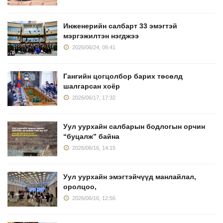
Инженерийн салбарт 33 эмэгтэй
мэргэжилтэн нэгджээ
2026/06/24, 09:41
Гангийн цогцолбор барих төсөлд
шалгарсан хоёр
2026/06/17, 17:32
Уул уурхайн салбарын бодлогын орчин
“буцалж” байна
2026/06/16, 14:15
Уул уурхайн эмэгтэйчүүд манлайлал,
оролцоо,
2026/06/16, 12:56