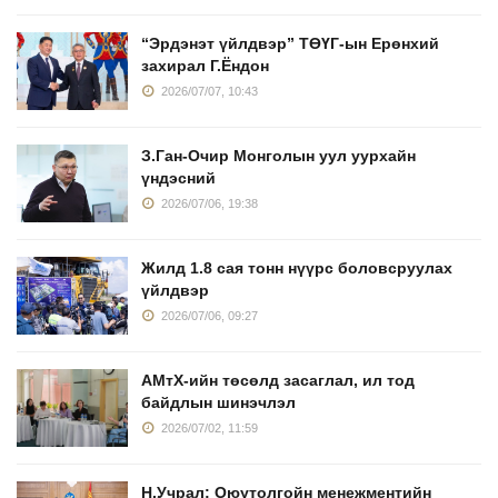
“Эрдэнэт үйлдвэр” ТӨҮГ-ын Ерөнхий
захирал Г.Ёндон
2026/07/07, 10:43
З.Ган-Очир Монголын уул уурхайн
үндэсний
2026/07/06, 19:38
Жилд 1.8 сая тонн нүүрс боловсруулах
үйлдвэр
2026/07/06, 09:27
АМтХ-ийн төсөлд засаглал, ил тод
байдлын шинэчлэл
2026/07/02, 11:59
Н.Учрал: Оюутолгойн менежментийн