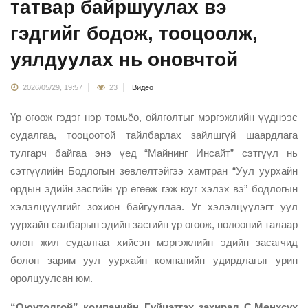
татвар байршуулах вэ
гэдгийг бодож, тооцоолж,
уялдуулах нь оновчтой
2026/05/29, 19:57
23
Видео
Үр өгөөж гэдэг нэр томьёо, ойлголтыг мэргэжлийн үүднээс
судалгаа, тооцоотой тайлбарлах зайлшгүй шаардлага
тулгарч байгаа энэ үед “Майнинг Инсайт” сэтгүүл нь
сэтгүүлийн Бодлогын зөвлөлтэйгээ хамтран “Уул уурхайн
ордын эдийн засгийн үр өгөөж гэж юуг хэлэх вэ” бодлогын
хэлэлцүүлгийг зохион байгууллаа. Уг хэлэлцүүлэгт уул
уурхайн салбарын эдийн засгийн үр өгөөж, нөлөөний талаар
олон жил судалгаа хийсэн мэргэжлийн эдийн засагчид
болон зарим уул уурхайн компанийн удирдлагыг урин
оролцуулсан юм.
“Оюутолгой” компанийн Гүйцэтгэх захирал С.Мөнхсүх