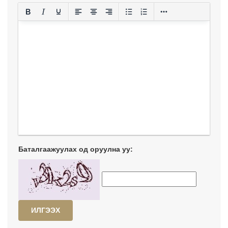
Баталгаажуулах од оруулна уу:
ИЛГЭЭХ