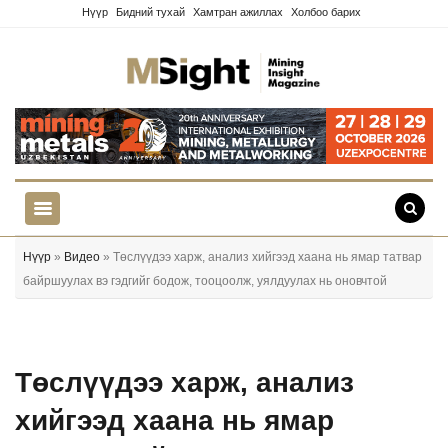
Нүүр
Бидний тухай
Хамтран ажиллах
Холбоо барих
Нүүр
»
Видео
» Төслүүдээ харж, анализ хийгээд хаана нь ямар татвар
байршуулах вэ гэдгийг бодож, тооцоолж, уялдуулах нь оновчтой
Төслүүдээ харж, анализ
хийгээд хаана нь ямар