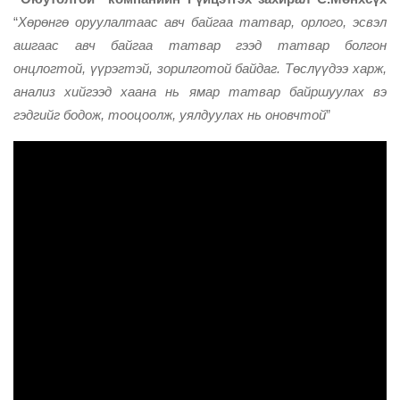
“
Хөрөнгө оруулалтаас авч байгаа татвар, орлого, эсвэл
ашгаас авч байгаа татвар гээд татвар болгон
онцлогтой, үүрэгтэй, зорилготой байдаг. Төслүүдээ харж,
анализ хийгээд хаана нь ямар татвар байршуулах вэ
гэдгийг бодож, тооцоолж, уялдуулах нь оновчтой
”