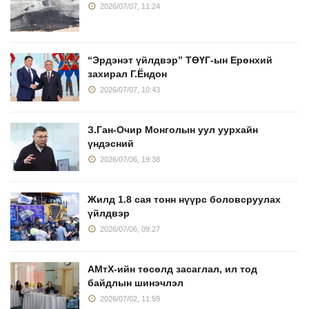
2026/07/07, 11:24
“Эрдэнэт үйлдвэр” ТӨҮГ-ын Ерөнхий
захирал Г.Ёндон
2026/07/07, 10:43
З.Ган-Очир Монголын уул уурхайн
үндэсний
2026/07/06, 19:38
Жилд 1.8 сая тонн нүүрс боловсруулах
үйлдвэр
2026/07/06, 09:27
АМтХ-ийн төсөлд засаглал, ил тод
байдлын шинэчлэл
2026/07/02, 11:59