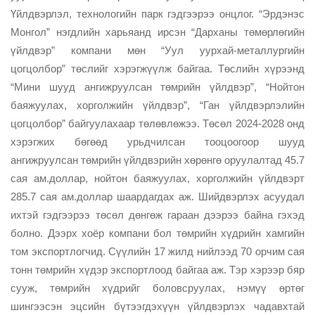
Үйлдвэрлэл, технологийн парк гэдгээрээ онцлог. “Эрдэнэс
Монгол” нэгдлийн харьяанд ирсэн “Дарханы төмөрлөгийн
үйлдвэр” компани мөн “Уул уурхай-металлургийн
цогцолбор” төслийг хэрэгжүүлж байгаа. Төслийн хүрээнд
“Мини шууд ангижруулсан төмрийн үйлдвэр”, “Нойтон
баяжуулах, хорголжийн үйлдвэр”, “Ган үйлдвэрлэлийн
цогцолбор” байгуулахаар төлөвлөжээ. Төсөл 2024-2028 онд
хэрэгжих бөгөөд урьдчилсан тооцоогоор шууд
ангижруулсан төмрийн үйлдвэрийн хөрөнгө оруулалтад 45.7
сая ам.доллар, нойтон баяжуулах, хорголжийн үйлдвэрт
285.7 сая ам.доллар шаардагдах аж. Шийдвэрлэх асуудал
ихтэй гэдгээрээ төсөл дөнгөж гараан дээрээ байна гэхэд
болно. Дээрх хоёр компани бол төмрийн хүдрийн хамгийн
том экспортлогчид. Сүүлийн 17 жилд нийлээд 70 орчим сая
тонн төмрийн хүдэр экспортлоод байгаа аж. Тэр хэрээр бяр
сууж, төмрийн хүдрийг боловсруулах, нэмүү өртөг
шингээсэн эцсийн бүтээгдэхүүн үйлдвэрлэх чадавхтай