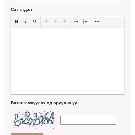
Сэтгэгдэл
Баталгаажуулах од оруулна уу: