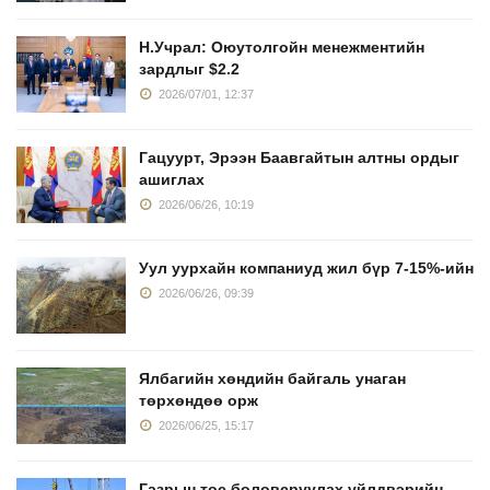
Н.Учрал: Оюутолгойн менежментийн
зардлыг $2.2
2026/07/01, 12:37
Гацуурт, Эрээн Баавгайтын алтны ордыг
ашиглах
2026/06/26, 10:19
Уул уурхайн компаниуд жил бүр 7-15%-ийн
2026/06/26, 09:39
Ялбагийн хөндийн байгаль унаган
төрхөндөө орж
2026/06/25, 15:17
Газрын тос боловсруулах үйлдвэрийн