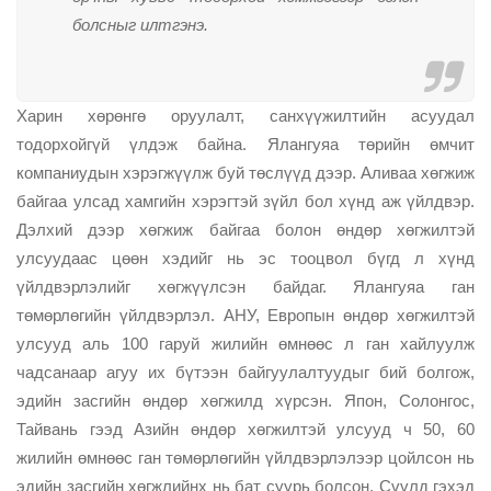
болсныг илтгэнэ.
Харин хөрөнгө оруулалт, санхүүжилтийн асуудал
тодорхойгүй үлдэж байна. Ялангуяа төрийн өмчит
компаниудын хэрэгжүүлж буй төслүүд дээр. Аливаа хөгжиж
байгаа улсад хамгийн хэрэгтэй зүйл бол хүнд аж үйлдвэр.
Дэлхий дээр хөгжиж байгаа болон өндөр хөгжилтэй
улсуудаас цөөн хэдийг нь эс тооцвол бүгд л хүнд
үйлдвэрлэлийг хөгжүүлсэн байдаг. Ялангуяа ган
төмөрлөгийн үйлдвэрлэл. АНУ, Европын өндөр хөгжилтэй
улсууд аль 100 гаруй жилийн өмнөөс л ган хайлуулж
чадсанаар агуу их бүтээн байгуулалтуудыг бий болгож,
эдийн засгийн өндөр хөгжилд хүрсэн. Япон, Солонгос,
Тайвань гээд Азийн өндөр хөгжилтэй улсууд ч 50, 60
жилийн өмнөөс ган төмөрлөгийн үйлдвэрлэлээр цойлсон нь
эдийн засгийн хөгжлийнх нь бат суурь болсон. Сүүлд гэхэд