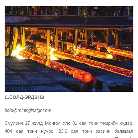
С.БОЛД-ЭРДЭНЭ
bold@mininginsight.mn
Сүүлийн 17 жилд Монгол Улс 91 сая тонн төмрийн хүдэр,
404 сая тонн нүүрс, 23.6 сая тонн зэсийн баяжмал