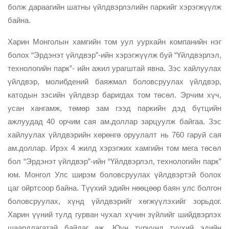
болж дараагийн шатны үйлдвэрлэлийн паркийг хэрэгжүүлж
байна.
Харин Монголын хамгийн том уул уурхайн компанийн нэг
болох “Эрдэнэт үйлдвэр”-ийн хэрэгжүүлж буй “Үйлдвэрлэл,
технологийн парк”- ийн ажил урагштай явна. Зэс хайлуулах
үйлдвэр, молибдений баяжмал боловсруулах үйлдвэр,
катодын зэсийн үйлдвэр баригдах том төсөл. Эрчим хүч,
усан хангамж, төмөр зам гээд паркийн дэд бүтцийн
ажлуудад 40 орчим сая ам.доллар зарцуулж байгаа. Зэс
хайлуулах үйлдвэрийн хөрөнгө оруулалт нь 760 гаруй сая
ам.доллар. Ирэх 4 жилд хэрэгжих хамгийн том мега төсөл
бол “Эрдэнэт үйлдвэр”-ийн “Үйлдвэрлэл, технологийн парк”
юм. Монгол Улс ширэм боловсруулах үйлдвэртэй болох
цаг ойртсоор байна. Түүхий эдийн нөөцөөр баян улс болгон
боловсруулах, хүнд үйлдвэрийг хөгжүүлэхийг зорьдог.
Харин үүний тулд гурван чухал хүчин зүйлийг шийдвэрлэх
шаардлагатай байдаг аж. Юун түрүүнд түүхий эдийн