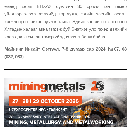
өмнөд хөрш БНХАУ сүүлийн 30 орчим ган төмөр
үйлдвэрлэлээр дэлхийд тэргүүлж, эдийн засгийн өсөлт,
хөгжлөөрөө гайхашруулж байна. Эдийн засгийн өсөлтөөрөө
Хятадын халааг авна гэгдэж буй Энэтхэг улс гэхэд дэлхийн
хоёр дахь том ган төмөр үйлдвэрлэгч болж байна.
Майнинг Инсайт Сэтгүүл, 7-8 дугаар сар 2024, №07, 08
(032, 033)