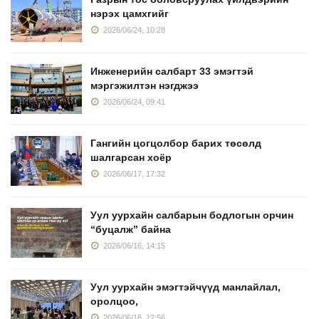
нэрэх цамхгийг
2026/06/24, 10:28
Инженерийн салбарт 33 эмэгтэй
мэргэжилтэн нэгджээ
2026/06/24, 09:41
Гангийн цогцолбор барих төсөлд
шалгарсан хоёр
2026/06/17, 17:32
Уул уурхайн салбарын бодлогын орчин
“буцалж” байна
2026/06/16, 14:15
Уул уурхайн эмэгтэйчүүд манлайлал,
оролцоо,
2026/06/16, 12:56