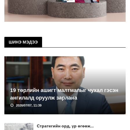
ШИНЭ МЭДЭЭ
19 төрлийн ашигт малтмалыг чухал гэсэн
ангилалд оруулж зарлана
2026/07/07, 11:39
Стратегийн орд, үр өгөөж...