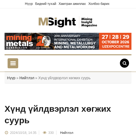
Нүүр
Бидний тухай
Хамтран ажиллах
Холбоо барих
Нүүр
»
Нийтлэл
» Хүнд үйлдвэрлэл хөгжих суурь
Хүнд үйлдвэрлэл хөгжих
суурь
2024/10/18, 14:35
330
Нийтлэл