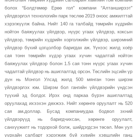
болох “Болдтөмөр Ерөө гол” компани “Алтанширээт”
үйлдвэрлэл технологийн парк төслөө 2019 оноос амжилттай
хэрэгжүүлж байна. Нийт 140 га талбайд төмрийн хүдрийн
нойтон баяжуулах үйлдвэр, нүүрс угаах үйлдвэр, коксын
үйлдвэр, төмрийн хүдрийн хорголжийн үйлдвэр, ширэмний
үйлдвэр бүхий цогцолбор баригдах аж. Үүнээс жилд хоёр
сая тонн төмрийн хүдэр угаах хүчин чадалтай нойтон
баяжуулах үйлдвэр болон 1.5 сая тонн нүүрс угаах хүчин
чадалтай үйлдвэр нь ашиглалтад орсон. Төслийн эцсийн үр
дүн нь Монгол Улсад жилд 500 мянган тонн ширэм
үйлдвэрлэх юм. Ширэм бол гангийн үйлдвэрийн үндсэн
түүхий эд болдог. Ирэх онд паркаа бүрэн ашиглалтад
оруулахад ихээхэн дөхжээ. Нийт хөрөнгө оруулалт нь 520
сая ам.доллар. Бусад компаниудаа бодвол эхний
үйлдвэрүүд нь баригдчихсан, хөрөнгө оруулалт,
санхүүжилт нь тодорхой болж, шийдэгдсэн төсөл. Мөн уул
уурхайн салбарт хэрэгжиж буй хувийн хэвшлийн ганц