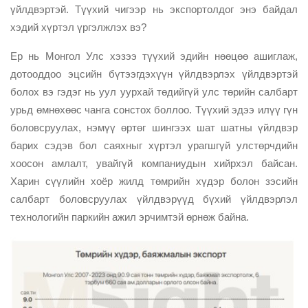
үйлдвэртэй. Түүхий чигээр нь экспортолдог энэ байдал
хэдий хүртэл үргэлжлэх вэ?
Ер нь Монгол Улс хэзээ түүхий эдийн нөөцөө ашиглаж,
дотооддоо эцсийн бүтээгдэхүүн үйлдвэрлэх үйлдвэртэй
болох вэ гэдэг нь уул уурхай төдийгүй улс төрийн салбарт
урьд өмнөхөөс чанга сонстох боллоо. Түүхий эдээ илүү гүн
боловсруулах, нэмүү өртөг шингээх шат шатны үйлдвэр
барих сэдэв бол саяхныг хүртэл урагшгүй улстөрчдийн
хоосон амлалт, увайгүй компаниудын хийрхэл байсан.
Харин сүүлийн хоёр жилд төмрийн хүдэр болон зэсийн
салбарт боловсруулах үйлдвэрүүд бүхий үйлдвэрлэл
технологийн паркийн ажил эрчимтэй өрнөж байна.