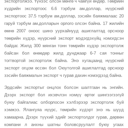
экспортолжээ. Үүнээс олсон мөнгө ч чамгүй өндөр. Төмрийн
хүдрийн экспортоос 6.6 тэрбум ам.доллар, нүүрсний
экспортоос 37.5 тэрбум ам.доллар, зэсийн баяжмалаас 20
гаруй тэрбум ам.долларын орлого олсон байна. 17 жилийн
өмнө 2007 оноос шинэ уурхайнууд ашиглалтад орсноор
төмрийн хүдэр, нүүрсний экспорт мэдэгдэхүйц нэмэгдсэн
байдаг. Жилд 300 мянган тонн төмрийн хүдэр экспортолж
байсан бол өнөөдөр жилд дунджаар 6-7 сая тонныг
тогтвортой экспортолж байна. Энэ хугацаанд нүүрсний
экспорт огцом өссөн бол Оюутолгой ашиглалтад орсноор
зэсийн баяжмалын экспорт ч гурав дахин нэмэгдээд байна.
Эрдсийн экспортыг онцлох болсон шалтгаан нь энгийн.
Дээрх экспорт бол ихэвчлэн нэмүү өртөг шингээгээгүй
буюу байгалиас олборлосон хэлбэрээр экспортолж буй
хэмжээ. Ялангуяа нүүрс, төмрийн хүдэрт энэ нь шууд
хамаарна. Дээрх түүхий эдийг экспортолдог гурав, дөрвөн
компани л анхны шатны боловсруулалт буюу угаах