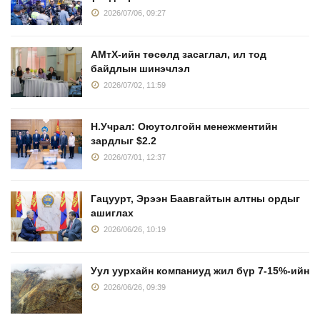
2026/07/06, 09:27
АМтХ-ийн төсөлд засаглал, ил тод
байдлын шинэчлэл
2026/07/02, 11:59
Н.Учрал: Оюутолгойн менежментийн
зардлыг $2.2
2026/07/01, 12:37
Гацуурт, Эрээн Баавгайтын алтны ордыг
ашиглах
2026/06/26, 10:19
Уул уурхайн компаниуд жил бүр 7-15%-ийн
2026/06/26, 09:39