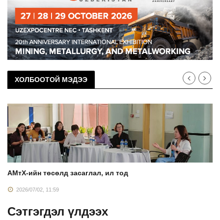
ХОЛБООТОЙ МЭДЭЭ
АМтХ-ийн төсөлд засаглал, ил тод
2026/07/02, 11:59
Сэтгэгдэл үлдээх