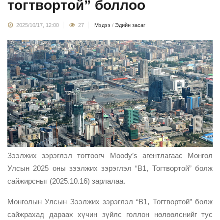
тогтвортой” боллоо
2025/10/17, 12:00
27
Мэдээ
/
Эдийн засаг
Зээлжих зэрэглэл тогтоогч Moody’s агентлагаас Монгол
Улсын 2025 оны зээлжих зэрэглэл “В1, Тогтвортой” болж
сайжирсныг (2025.10.16) зарлалаа.
Монголын Улсын Зээлжих зэрэглэл “B1, Тогтвортой” болж
сайжрахад дараах хүчин зүйлс голлон нөлөөлснийг тус