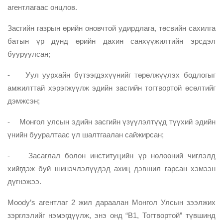
агентлагаас онцлов.
Засгийн газрын өрийн оновчтой удирдлага, төсвийн сахилга
батын үр дүнд өрийн дахин санхүүжилтийн эрсдэл
бууруулсан;
-
Уул уурхайн бүтээгдэхүүнийг төрөлжүүлэх бодлогыг
амжилттай хэрэгжүүлж эдийн засгийн тогтвортой өсөлтийг
дэмжсэн;
-
Монгол улсын эдийн засгийн үзүүлэлтүүд түүхий эдийн
үнийн бууралтаас үл шалтгаалан сайжирсан;
-
Засаглал болон институцийн үр нөлөөний чиглэлд
хийгдэж буй шинэчлэлүүдэд ахиц дэвшил гарсан хэмээн
дүгнэжээ.
Мoody’s агентлаг 2 жил дараалан Монгол Улсын зээлжих
зэрглэлийг нэмэгдүүлж, энэ онд “В1, Тогтвортой” түвшинд