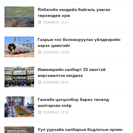
Ялбагийн хөндийн байгаль унаган
төрхөндөө орж
2026/06/25, 15:17
Газрын тос боловсруулах үйлдвэрийн
нэрэх цамхгийг
2026/06/24, 10:28
Инженерийн салбарт 33 эмэгтэй
мэргэжилтэн нэгджээ
2026/06/24, 09:41
Гангийн цогцолбор барих төсөлд
шалгарсан хоёр
2026/06/17, 17:32
Уул уурхайн салбарын бодлогын орчин