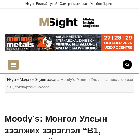
Нүүр
Бидний тухай
Хамтран ажиллах
Холбоо барих
Нүүр
»
Мэдээ
»
Эдийн засаг
» Мoody’s: Монгол Улсын зээлжих зэрэглэл
“B1, тогтвортой” боллоо
Мoody’s: Монгол Улсын
зээлжих зэрэглэл “B1,