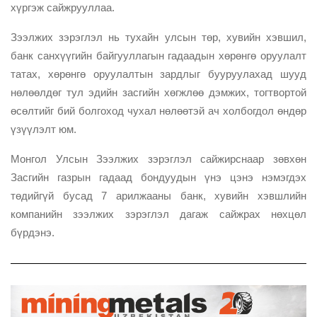
хүргэж сайжрууллаа.
Зээлжих зэрэглэл нь тухайн улсын төр, хувийн хэвшил,
банк санхүүгийн байгууллагын гадаадын хөрөнгө оруулалт
татах, хөрөнгө оруулалтын зардлыг бууруулахад шууд
нөлөөлдөг тул эдийн засгийн хөгжлөө дэмжих, тогтвортой
өсөлтийг бий болгоход чухал нөлөөтэй ач холбогдол өндөр
үзүүлэлт юм.
Монгол Улсын Зээлжих зэрэглэл сайжирснаар зөвхөн
Засгийн газрын гадаад бондуудын үнэ цэнэ нэмэгдэх
төдийгүй бусад 7 арилжааны банк, хувийн хэвшлийн
компанийн зээлжих зэрэглэл дагаж сайжрах нөхцөл
бүрдэнэ.