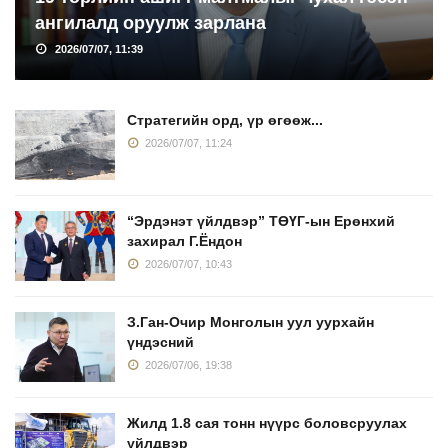
ангилалд оруулж зарлана
2026/07/07, 11:39
Стратегийн орд, үр өгөөж...
2026/07/07, 11:24
“Эрдэнэт үйлдвэр” ТӨҮГ-ын Ерөнхий
захирал Г.Ёндон
2026/07/07, 10:43
З.Ган-Очир Монголын уул уурхайн
үндэсний
2026/07/06, 19:38
Жилд 1.8 сая тонн нүүрс боловсруулах
үйлдвэр