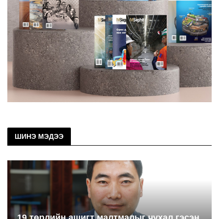
ШИНЭ МЭДЭЭ
19 төрлийн ашигт малтмалыг чухал гэсэн