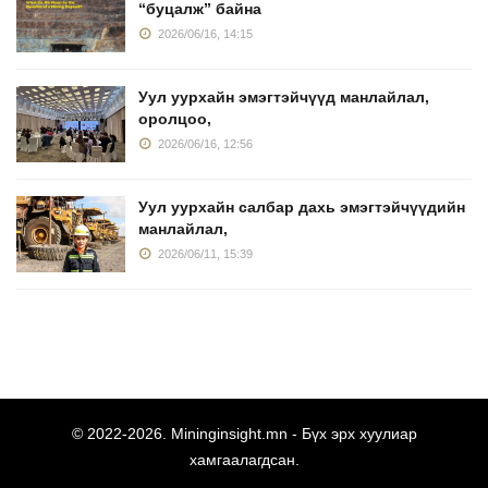
“буцалж” байна
2026/06/16, 14:15
Уул уурхайн эмэгтэйчүүд манлайлал,
оролцоо,
2026/06/16, 12:56
Уул уурхайн салбар дахь эмэгтэйчүүдийн
манлайлал,
2026/06/11, 15:39
© 2022-
2026.
Mininginsight.mn
- Бүх эрх хуулиар
хамгаалагдсан.