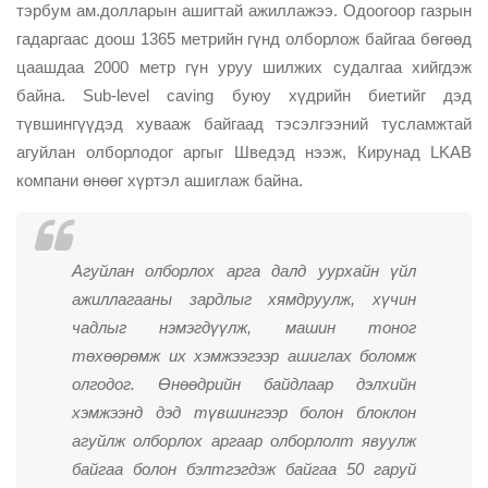
тэрбум ам.долларын ашигтай ажиллажээ. Одоогоор газрын
гадаргаас доош 1365 метрийн гүнд олборлож байгаа бөгөөд
цаашдаа 2000 метр гүн уруу шилжих судалгаа хийгдэж
байна. Sub-level caving буюу хүдрийн биетийг дэд
түвшингүүдэд хувааж байгаад тэсэлгээний тусламжтай
агуйлан олборлодог аргыг Шведэд нээж, Кирунад LKAB
компани өнөөг хүртэл ашиглаж байна.
Агуйлан олборлох арга далд уурхайн үйл
ажиллагааны зардлыг хямдруулж, хүчин
чадлыг нэмэгдүүлж, машин тоног
төхөөрөмж их хэмжээгээр ашиглах боломж
олгодог. Өнөөдрийн байдлаар дэлхийн
хэмжээнд дэд түвшингээр болон блоклон
агуйлж олборлох аргаар олборлолт явуулж
байгаа болон бэлтгэгдэж байгаа 50 гаруй