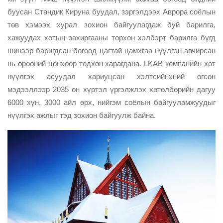
буусан Стандик Кируна буудал, зэргэлдээх Аврора соёлын
төв хэмээх хурал зохион байгуулагдаж буй барилга,
хажуудах хотын захиргааны торхон хэлбэрт барилга бүгд
шинээр баригдсан бөгөөд цагтай цамхгаа нүүлгэн авчирсан
нь өрөөний цонхоор тодхон харагдана. LKAB компанийн хот
нүүлгэх асуудал хариуцсан хэлтсийнхний өгсөн
мэдээллээр 2035 он хүртэл үргэлжлэх хөтөлбөрийн дагуу
6000 хүн, 3000 айл өрх, нийгэм соёлын байгууламжуудыг
нүүлгэх ажлыг тэд зохион байгуулж байна.