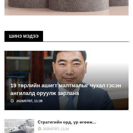
ШИНЭ МЭДЭЭ
19 төрлийн ашигт малтмалыг чухал гэсэн
ангилалд оруулж зарлана
2026/07/07, 11:39
Стратегийн орд, үр өгөөж...
2026/07/07, 11:24