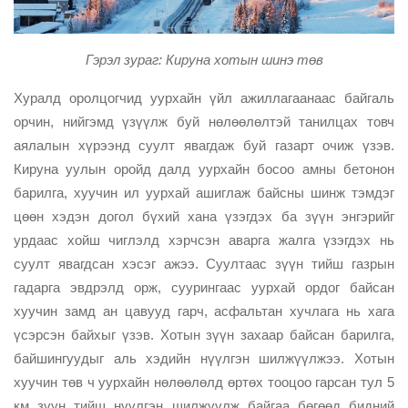
Гэрэл зураг: Кируна хотын шинэ төв
Хуралд оролцогчид уурхайн үйл ажиллагаанаас байгаль
орчин, нийгэмд үзүүлж буй нөлөөлөлтэй танилцах товч
аялалын хүрээнд суулт явагдаж буй газарт очиж үзэв.
Кируна уулын оройд далд уурхайн босоо амны бетонон
барилга, хуучин ил уурхай ашиглаж байсны шинж тэмдэг
цөөн хэдэн догол бүхий хана үзэгдэх ба зүүн энгэрийг
урдаас хойш чиглэлд хэрчсэн аварга жалга үзэгдэх нь
суулт явагдсан хэсэг ажээ. Суултаас зүүн тийш газрын
гадарга эвдрэлд орж, суурингаас уурхай ордог байсан
хуучин замд ан цавууд гарч, асфальтан хучлага нь хага
үсэрсэн байхыг үзэв. Хотын зүүн захаар байсан барилга,
байшингуудыг аль хэдийн нүүлгэн шилжүүлжээ. Хотын
хуучин төв ч уурхайн нөлөөлөлд өртөх тооцоо гарсан тул 5
км зүүн тийш нүүлгэн шилжүүлж байгаа бөгөөд бидний