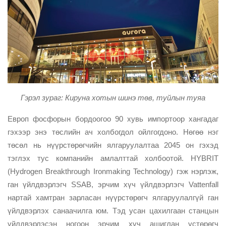
Гэрэл зураг: Кируна хотын шинэ төв, туйлын туяа
Европ фосфорын бордоогоо 90 хувь импортоор хангадаг
гэхээр энэ төслийн ач холбогдол ойлгогдоно. Нөгөө нэг
төсөл нь нүүрстөрөгчийн ялгаруулалтаа 2045 он гэхэд
тэглэх тус компанийн амлалттай холбоотой. HYBRIT
(Hydrogen Breakthrough Ironmaking Technology) гэж нэрлэж,
ган үйлдвэрлэгч SSAB, эрчим хүч үйлдвэрлэгч Vattenfall
нартай хамтран зарласан нүүрстөрөгч ялгаруулалгүй ган
үйлдвэрлэх санаачилга юм. Тэд усан цахилгаан станцын
үйлдвэрлэсэн ногоон эрчим хүч ашиглан устөрөгч