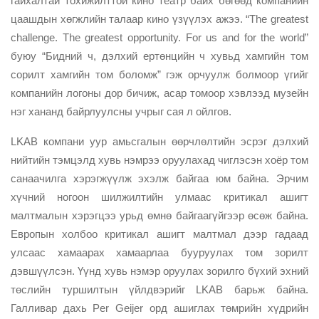
гайхалтай тохижилттой кино театр байх бөгөөд компанийн
цаашдын хөгжлийн талаар кино үзүүлэх ажээ. “The greatest
challenge. The greatest opportunity. For us and for the world”
буюу “Бидний ч, дэлхий ертөнцийн ч хувьд хамгийн том
сорилт хамгийн том боломж” гэж орчуулж болмоор үгийг
компанийн логоны дор бичиж, асар томоор хэвлээд музейн
нэг хананд байрлуулсны учрыг сая л ойлгов.
LKAB компани уур амьсгалын өөрчлөлтийн эсрэг дэлхий
нийтийн тэмцэлд хувь нэмрээ оруулахад чиглэсэн хоёр том
санаачилга хэрэгжүүлж эхэлж байгаа юм байна. Эрчим
хүчний ногоон шилжилтийн улмаас критикал ашигт
малтмалын хэрэгцээ урьд өмнө байгаагүйгээр өсөж байна.
Европын холбоо критикал ашигт малтмал дээр гадаад
улсаас хамаарах хамаарлаа бууруулах том зорилт
дэвшүүлсэн. Үүнд хувь нэмэр оруулах зорилго бүхий эхний
төслийн туршилтын үйлдвэрийг LKAB барьж байна.
Галливар дахь Per Geijer орд ашиглах төмрийн хүдрийн