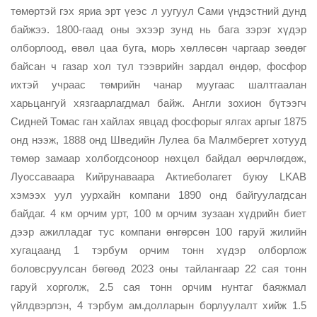
төмөртэй гэх яриа эрт үеэс л уугуул Сами үндэстний дунд
байжээ. 1800-гаад оны эхээр зунд нь бага зэрэг хүдэр
олборлоод, өвөл цаа буга, морь хөллөсөн чаргаар зөөдөг
байсан ч газар хол тул тээврийн зардал өндөр, фосфор
ихтэй учраас төмрийн чанар муугаас шалтгаалан
харьцангуй хязгаарлагдмал байж. Англи зохион бүтээгч
Сидней Томас ган хайлах явцад фосфорыг ялгах аргыг 1875
онд нээж, 1888 онд Шведийн Лулеа ба Малмбергет хотууд
төмөр замаар холбогдсоноор нөхцөл байдал өөрчлөгдөж,
Луоссаваара Кийрунаваара Актиеболагет буюу LKAB
хэмээх уул уурхайн компани 1890 онд байгуулагдсан
байдаг. 4 км орчим урт, 100 м орчим зузаан хүдрийн биет
дээр ажилладаг тус компани өнгөрсөн 100 гаруй жилийн
хугацаанд 1 тэрбум орчим тонн хүдэр олборлож
боловсруулсан бөгөөд 2023 оны тайлангаар 22 сая тонн
гаруй хорголж, 2.5 сая тонн орчим нунтаг баяжмал
үйлдвэрлэн, 4 тэрбум ам.долларын борлуулалт хийж 1.5