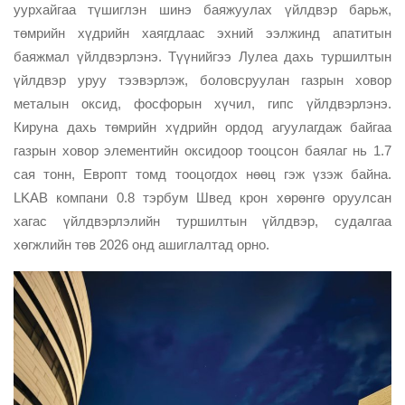
уурхайгаа түшиглэн шинэ баяжуулах үйлдвэр барьж,
төмрийн хүдрийн хаягдлаас эхний ээлжинд апатитын
баяжмал үйлдвэрлэнэ. Түүнийгээ Лулеа дахь туршилтын
үйлдвэр уруу тээвэрлэж, боловсруулан газрын ховор
металын оксид, фосфорын хүчил, гипс үйлдвэрлэнэ.
Кируна дахь төмрийн хүдрийн ордод агуулагдаж байгаа
газрын ховор элементийн оксидоор тооцсон баялаг нь 1.7
сая тонн, Европт томд тооцогдох нөөц гэж үзэж байна.
LKAB компани 0.8 тэрбум Швед крон хөрөнгө оруулсан
хагас үйлдвэрлэлийн туршилтын үйлдвэр, судалгаа
хөгжлийн төв 2026 онд ашиглалтад орно.