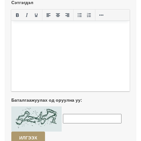
Сэтгэгдэл
Баталгаажуулах од оруулна уу:
ИЛГЭЭХ