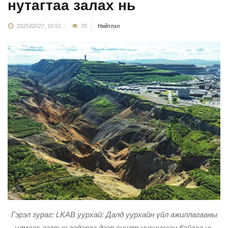
нутагтаа залах нь
2025/02/27, 10:51
70
Нийтлэл
Гэрэл зураг: LKAB уурхай: Далд уурхайн үйл ажиллагааны
улмаас газрын гадарга дээр суулт үүсчихсэн байгаа нь