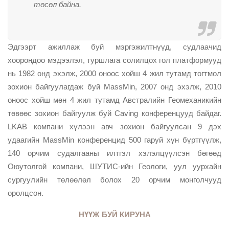
төсөл байна.
Эдгээрт ажиллаж буй мэргэжилтнүүд, судлаачид
хоорондоо мэдээлэл, туршлага солилцох гол платформууд
нь 1982 онд эхэлж, 2000 оноос хойш 4 жил тутамд тогтмол
зохион байгуулагдаж буй MassMin, 2007 онд эхэлж, 2010
оноос хойш мөн 4 жил тутамд Австралийн Геомеханикийн
төвөөс зохион байгуулж буй Caving конференцууд байдаг.
LKAB компани хүлээн авч зохион байгуулсан 9 дэх
удаагийн MassMin конференцид 500 гаруй хүн бүртгүүлж,
140 орчим судалгааны илтгэл хэлэлцүүлсэн бөгөөд
Оюутолгой компани, ШУТИС-ийн Геологи, уул уурхайн
сургуулийн төлөөлөл болох 20 орчим монголчууд
оролцсон.
НҮҮЖ БУЙ КИРУНА