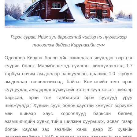
Гэрэл зураг: Ирэх зун бариастай чигээр нь нүүлгэхээр
төлөвлөж байгаа Кирунагийн сүм
Одоогоор Кируна болон үйл ажиллагаа явуулдаг өөр нэг
суурин болох Малмбергетэд нүүлгэн шилжүүлэлтэд 1.7
тэрбум орчим ам.доллар зарцуулсан, цаашид 1.0 тэрбум
ам.доллар төсөвлөчихөөд байна. Компанийн өмч орон
сууцуудад амьдардаг хүмүүсийг хотын зүүн хэсэгт шинээр
барьсан, арай том талбайтай орон сууцууд уруу
шилжүүлдэг. Хувийн сууц болон хаустай хүмүүст зориулж
мөн шинээр хаус хорооллууд барьсан бөгөөд
эзэмшигчдийн хувьд тийш шилжин суурьших, эсвэл газар
болон хаусаа зах зээлийн ханш дээр 25 хувийн