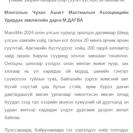
Монголын Чухал Ашигт Малтмалын Ассоциацийн
Удирдах зөвлөлийн дарга М.ДАГВА
MassMin 2024 олон улсын хуралд оролцох далимаар Швед
улсын хамгийн хойд талын хот болох 20 мянга орчим орчин
суугчтай, Арктикийн бүслүүрээс хойш 200 гаруй километр
зайд орших Кируна сууринд зочлох завшаан тохиолоо.
Онгоцны цонхоор үзэгдэх олон мянган жижиг нуур, зах
хязгаар нь үл харагдах ой модод, шөнийн тэнгэрт
сүүмэлзэх туйлын туяа, байгалийн зэрлэг жимсний амт
бүхий соустай цаа бугын стэйк, өрөө бүрээ дахин
давтагдашгүй мөсөн урлалаар чимэглэсэн мөсөн зочид
буудал гээд тал хээрийн монгол хүмүүний ой дуртхалд он
удаан жилээр хадагдан үлдэх дурсамж дүүрэн аялал
байлаа.
Луоссаваара, Кийрунаваара гэх зэргэлдээ хоёр толгодыг