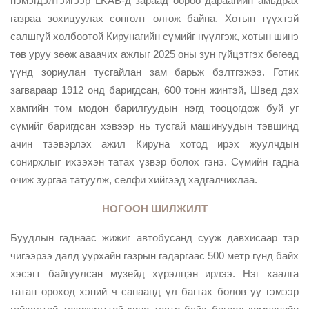
нэмэгдэлтэйгээр LKAB-д зараад өөрөө дараагийн амьдрах
газраа зохицуулах сонголт олгож байна. Хотын түүхтэй
салшгүй холбоотой Кирунагийн сүмийг нүүлгэж, хотын шинэ
төв уруу зөөж аваачих ажлыг 2025 оны зун гүйцэтгэх бөгөөд
үүнд зориулан тусгайлан зам барьж бэлтгэжээ. Готик
загвараар 1912 онд баригдсан, 600 тонн жинтэй, Швед дэх
хамгийн том модон барилгуудын нэгд тооцогдож буй уг
сүмийг баригдсан хэвээр нь тусгай машинуудын тэвшинд
ачин тээвэрлэх ажил Кируна хотод ирэх жуулчдын
сонирхлыг ихээхэн татах үзвэр болох гэнэ. Сүмийн гадна
очиж зургаа татуулж, селфи хийгээд хадгалчихлаа.
НОГООН ШИЛЖИЛТ
Буудлын гаднаас жижиг автобусанд сууж давхисаар тэр
чигээрээ далд уурхайн газрын гадаргаас 500 метр гүнд байх
хэсэгт байгуулсан музейд хүрэлцэн ирлээ. Нэг хаалга
татан ороход хэний ч санаанд үл багтах болов уу гэмээр