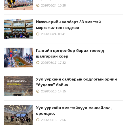
2026/06/24, 10:28
Инженерийн салбарт 33 эмэгтэй
мэргэжилтэн нэгджээ
2026/06/24, 09:41
Гангийн цогцолбор барих төсөлд
шалгарсан хоёр
2026/06/17, 17:32
Уул уурхайн салбарын бодлогын орчин
“буцалж” байна
2026/06/16, 14:15
Уул уурхайн эмэгтэйчүүд манлайлал,
оролцоо,
2026/06/16, 12:56