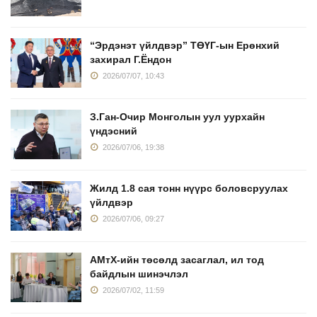
“Эрдэнэт үйлдвэр” ТӨҮГ-ын Ерөнхий
захирал Г.Ёндон
2026/07/07, 10:43
З.Ган-Очир Монголын уул уурхайн
үндэсний
2026/07/06, 19:38
Жилд 1.8 сая тонн нүүрс боловсруулах
үйлдвэр
2026/07/06, 09:27
АМтХ-ийн төсөлд засаглал, ил тод
байдлын шинэчлэл
2026/07/02, 11:59