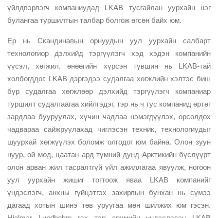
үйлдвэрлэгч компаниудад LKAB тусгайлан уурхайн нэг
булангаа туршилтын талбар болгож өгсөн байх юм.
Ер нь Скандинавын орнуудын уул уурхайн салбарт
технологиор дэлхийд тэргүүлэгч хэд хэдэн компанийн
үүсэл, хөгжил, өнөөгийн хүрсэн түвшин нь LKAB-тай
холбогддог, LKAB дэргэдээ судалгаа хөгжлийн хэлтэс биш
бүр судалгаа хөгжлөөр дэлхийд тэргүүлэгч компаниар
туршилт судалгаагаа хийлгэдэг, тэр нь ч тус компанид өртөг
зардлаа бууруулах, хүчин чадлаа нэмэгдүүлэх, өрсөлдөх
чадвараа сайжруулахад чиглэсэн техник, технологиудыг
шуурхай хөгжүүлэх боломж олгодог юм байна. Олон зуун
нуур, ой мод, цаатан ард түмний дунд Арктикийн бүслүүрт
олон арван жил тасралтгүй үйл ажиллагаа явуулж, ногоон
уул уурхайн жишиг тогтоож яваа LKAB компанийг
үндэслэгч, анхны гүйцэтгэх захирлын бунхан нь сүмээ
дагаад хотын шинэ төв уруугаа мөн шилжих юм гэсэн.
Hjalmar Lundbohm гэх тэр эрхмийн үндэслэсэн LKAB