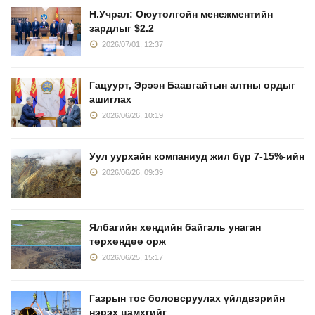
Н.Учрал: Оюутолгойн менежментийн
зардлыг $2.2
2026/07/01, 12:37
Гацуурт, Эрээн Баавгайтын алтны ордыг
ашиглах
2026/06/26, 10:19
Уул уурхайн компаниуд жил бүр 7-15%-ийн
2026/06/26, 09:39
Ялбагийн хөндийн байгаль унаган
төрхөндөө орж
2026/06/25, 15:17
Газрын тос боловсруулах үйлдвэрийн
нэрэх цамхгийг