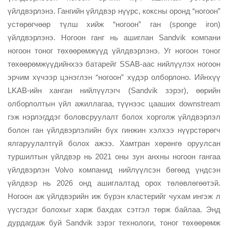
үйлдвэрлэнэ. Гангийн үйлдвэр нүүрс, коксны оронд “ногоон”
устөрөгчөөр түлш хийж “ногоон” ган (sponge iron)
үйлдвэрлэнэ. Ногоон ганг нь ашиглан Sandvik компани
ногоон тоног төхөөрөмжүүд үйлдвэрлэнэ. Уг ногоон тоног
төхөөрөмжүүдийнхээ батарейг SSAB-аас нийлүүлэх ногоон
эрчим хүчээр цэнэглэн “ногоон” хүдэр олборлоно. Ийнхүү
LKAB-ийн ханган нийлүүлэгч (Sandvik зэрэг), өөрийн
олборлолтын үйл ажиллагаа, түүнээс цааших downstream
гэж нэрлэгддэг боловсруулалт болох хорголж үйлдвэрлэл
болон ган үйлдвэрлэлийн бүх гинжин хэлхээ нүүрстөрөгч
ялгаруулалтгүй болох ажээ. Хамтран хөрөнгө оруулсан
туршилтын үйлдвэр нь 2021 оны зун анхны ногоон гангаа
үйлдвэрлэн Volvo компанид нийлүүлсэн бөгөөд үндсэн
үйлдвэр нь 2026 онд ашиглалтад орох төлөвлөгөөтэй.
Ногоон аж үйлдвэрийн иж бүрэн кластерийг чухам ингэж л
үүсгэдэг болохыг харж бахдах сэтгэл төрж байлаа. Энд
дурдагдаж буй Sandvik зэрэг технологи, тоног төхөөрөмж