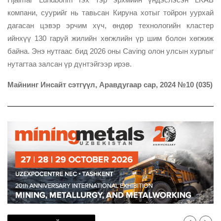
компани, суурийг нь тавьсан Кируна хотыг тойрон уурхай
дагасан цэвэр эрчим хүч, өндөр технологийн кластер
ийнхүү 130 гаруй жилийн хөгжлийн үр шим болон хөгжиж
байна. Энэ нутгаас бид 2026 оны Caving олон улсын хурлыг
нутагтаа залсан үр дүнтэйгээр ирэв.
Майнинг Инсайт сэтгүүл, Аравдугаар сар, 2024 №10 (035)