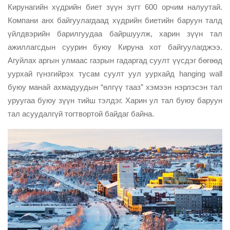
Кирунагийн хүдрийн биет зүүн зүгт 600 орчим налуутай.
Компани анх байгуулагдаад хүдрийн биетийн баруун талд
үйлдвэрийн барилгуудаа байршуулж, харин зүүн тал
ажиллагсдын суурин буюу Кируна хот байгуулагджээ.
Агуйлах аргын улмаас газрын гадаргад суулт үүсдэг бөгөөд
уурхай гүнзгийрэх тусам суулт уул уурхайд hanging wall
буюу манай ахмадуудын “өлгүү тааз” хэмээн нэрлэсэн тал
уруугаа буюу зүүн тийш тэлдэг. Харин ул тал буюу баруун
тал асуудалгүй тогтвортой байдаг байна.