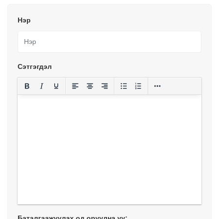
Нэр
Сэтгэгдэл
Баталгаажуулах од оруулна уу: