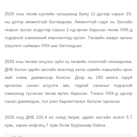
2026 оны төсөв хуулийн хугацаанд буюу 11 дүгээр сарын 15-
ны дотор амжилттай батлагдлаа. Амжилттай гэдэг нь Засгийн 
газрын зүгээс есдүгээр сарын 1-нд өргөн барьсан төсөв УИХ-д 
тодорхой хэмжээний өөрчлөлтөд орсон. Төсвийн макро орчны 
үзүүлэлт сайжирч УИХ-аас батлагдсан. 
2026 оны төсөвт онцлох зүйл нь төсвийн тэлэлтийг хязгаарлаж, 
ДНБ болон эдийн засгийн өсөлтөд эзлэх хувийн хэвшлийн орон 
зайг нэмж, дэмжихээр болсон. Дээр нь 180 мянга гаруй 
иргэнээс санал асуулга авч, тэдний саналыг тодорхой 
хэмжээнд тусгасан төсөв өргөн барьсан. Тэгвэл УИХ-д эдгээр 
санал дэмжигдэж, гол үзэл баримтлалыг баталж гаргасан.  
2026 онд ДНБ 102.4 их наяд төгрөг, эдийн засгийн өсөлт 5.7 
хувь, харин инфляц 7 хувь болж буурахаар байна. 