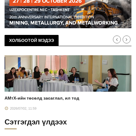
ХОЛБООТОЙ МЭДЭЭ
АМтХ-ийн төсөлд засаглал, ил тод
2026/07/02, 11:59
Сэтгэгдэл үлдээх