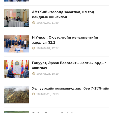
АМтХ-ийн төсөлд засаглал, ил тод
байдлын шинэчлэл
2026/07/02, 11:59
Н.Учрал: Оюутолгойн менежментийн
зардлыг $2.2
2026/07/01, 12:37
Гацуурт, Эрээн Баавгайтын алтны ордыг
ашиглах
2026/06/26, 10:19
Уул уурхайн компаниуд жил бүр 7-15%-ийн
2026/06/26, 09:39