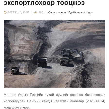
экспортлохоор тооцжээ
2025/11/14, 13:58
180
Онцлох мэдээ
/
Эдийн засаг
/
Нүүрс
Монгол Улсын Төсвийн тухай хуулийг эцэслэн баталсантай 
холбогдуулан Сангийн сайд Б.Жавхлан өнөөдөр (2025.11.14) 
мэдээлэл өглөө. 