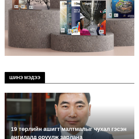
ШИНЭ МЭДЭЭ
19 төрлийн ашигт малтмалыг чухал гэсэн
ангилалд оруулж зарлана