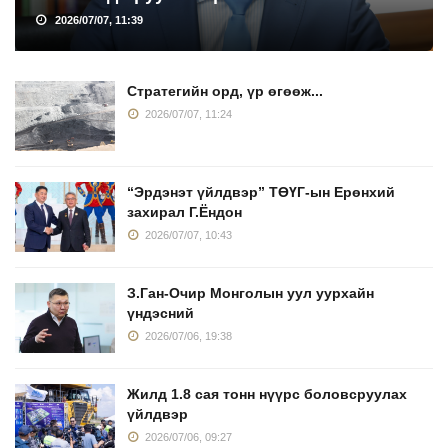
2026/07/07, 11:39
Стратегийн орд, үр өгөөж...
2026/07/07, 11:24
“Эрдэнэт үйлдвэр” ТӨҮГ-ын Ерөнхий
захирал Г.Ёндон
2026/07/07, 10:43
З.Ган-Очир Монголын уул уурхайн
үндэсний
2026/07/06, 19:38
Жилд 1.8 сая тонн нүүрс боловсруулах
үйлдвэр
2026/07/06, 09:27