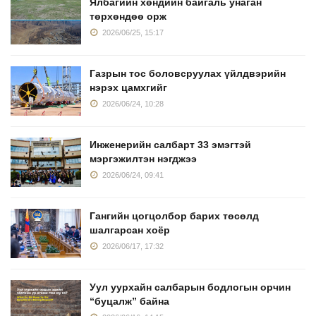
Ялбагийн хөндийн байгаль унаган
төрхөндөө орж
2026/06/25, 15:17
Газрын тос боловсруулах үйлдвэрийн
нэрэх цамхгийг
2026/06/24, 10:28
Инженерийн салбарт 33 эмэгтэй
мэргэжилтэн нэгджээ
2026/06/24, 09:41
Гангийн цогцолбор барих төсөлд
шалгарсан хоёр
2026/06/17, 17:32
Уул уурхайн салбарын бодлогын орчин
“буцалж” байна