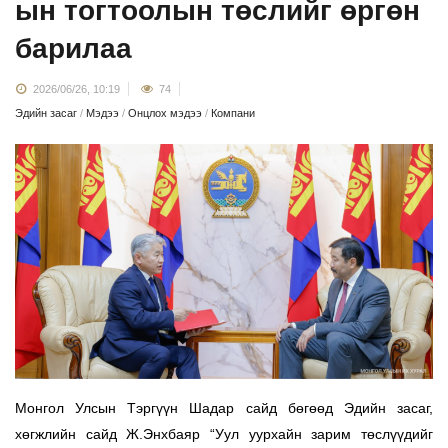
ын тогтоолын төслийг өргөн
барилаа
2026/06/26, 10:19
74
Эдийн засаг
/
Мэдээ
/
Онцлох мэдээ
/
Компани
Монгол Улсын Тэргүүн Шадар сайд бөгөөд Эдийн засаг,
хөгжлийн сайд Ж.Энхбаяр “Уул уурхайн зарим төслүүдийг