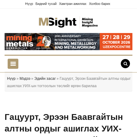
Нүүр
Бидний тухай
Хамтран ажиллах
Холбоо барих
Нүүр
»
Мэдээ
»
Эдийн засаг
» Гацуурт, Эрээн Баавгайтын алтны ордыг
ашиглах УИХ-ын тогтоолын төслийг өргөн барилаа
Гацуурт, Эрээн Баавгайтын
алтны ордыг ашиглах УИХ-