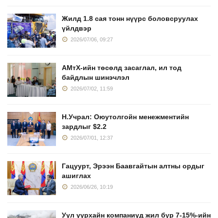
Жилд 1.8 сая тонн нүүрс боловсруулах
үйлдвэр
2026/07/06, 09:27
АМтХ-ийн төсөлд засаглал, ил тод
байдлын шинэчлэл
2026/07/02, 11:59
Н.Учрал: Оюутолгойн менежментийн
зардлыг $2.2
2026/07/01, 12:37
Гацуурт, Эрээн Баавгайтын алтны ордыг
ашиглах
2026/06/26, 10:19
Уул уурхайн компаниуд жил бүр 7-15%-ийн