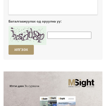
Баталгаажуулах од оруулна уу:
ИЛГЭЭХ