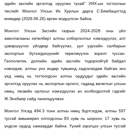
эдийн засгийн эргэлтэд оруулах тухай” УИХ-ын тогтоолын
төслийг Монгол Улсын Их Хурлын дарга С.Бямбацогтод
өнөөдөр (2026.06.26) өргөн мэдүүлсэн байна.
Монгол Улсын Засгийн газрын 2024-2028 оны үйл
ажиллагааны хөтөлбөрт алтны олборлолтыг нэмэгдүүлэх, алт
цэвэршүүлэх үйлдвэр байгуулах, уул уурхайн салбарын
экспортын бүтээгдэхүүнийг төрөлжүүлэх зорилт туссан.
Геополитик, дэлхийн эдийн засгийн тодорхойгүй байдал
нэмэгдэж, алтны үнэ өндөр түвшинд хадгалагдаж байгаа энэ
үед нөөц нь тогтоогдсон алтны ордуудыг эдийн засгийн
эргэлтэд оруулах нь экспортын орлого, гадаад валютын улсын
нөөц, төсвийн орлогыг нэмэгдүүлэх ач холбогдолтой гэдгийг
Ж.Энхбаяр сайд танилцуулжээ.
Монгол Улсад 494.3 тонн алтны нөөц бүртгэгдэж, алтны 597
тусгай зөвшөөрөл олгогдсоны 83 хувь нь шороон, 17 хувь нь
үндсэн ордод хамаардаг байна. Үүний зэрэгцээ улсын тусгай