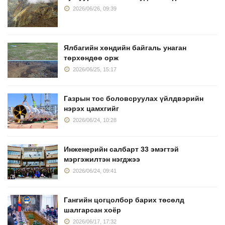
2026/06/26, 09:39
Ялбагийн хөндийн байгаль унаган
төрхөндөө орж
2026/06/25, 15:17
Газрын тос боловсруулах үйлдвэрийн
нэрэх цамхгийг
2026/06/24, 10:28
Инженерийн салбарт 33 эмэгтэй
мэргэжилтэн нэгджээ
2026/06/24, 09:41
Гангийн цогцолбор барих төсөлд
шалгарсан хоёр
2026/06/17, 17:32