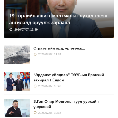
19 төрлийн ашигт малтмалыг чухал гэсэн
ангилалд оруулж зарлана
2026/07/07, 11:39
Стратегийн орд, үр өгөөж...
2026/07/07, 11:24
“Эрдэнэт үйлдвэр” ТӨҮГ-ын Ерөнхий
захирал Г.Ёндон
2026/07/07, 10:43
З.Ган-Очир Монголын уул уурхайн
үндэсний
2026/07/06, 19:38