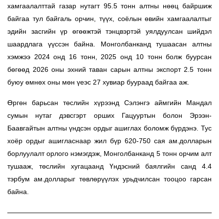
хамгаалалттай газар нутагт 95.5 тонн алтны нөөц байршиж
байгаа тул байгаль орчин, түүх, соёлын өвийн хамгаалалтыг
эдийн засгийн үр өгөөжтэй тэнцвэртэй уялдуулсан шийдэл
шаардлага үүссэн байна. Монголбанканд тушаасан алтны
хэмжээ 2024 онд 16 тонн, 2025 онд 10 тонн болж буурсан
бөгөөд 2026 оны эхний таван сарын алтны экспорт 2.5 тонн
буюу өмнөх оны мөн үеэс 27 хувиар буураад байгаа аж.
Өргөн барьсан төслийн хүрээнд
Сэлэнгэ аймгийн Мандал
сумын нутаг дэвсгэрт орших Гацууртын болон Эрээн-
Баавгайтын алтны үндсэн ордыг ашиглах боломж бүрдэнэ. Тус
хоёр ордыг ашигласнаар жил бүр 620-750 сая ам.долларын
борлуулалт орлого нэмэгдэж, Монголбанканд 5 тонн орчим алт
тушааж, төслийн хугацаанд Үндэсний баялгийн санд 4.4
тэрбум ам.долларыг төвлөрүүлэх урьдчилсан тооцоо гарсан
байна.