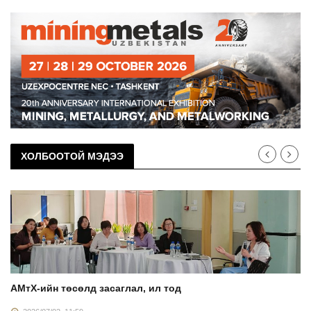
ХОЛБООТОЙ МЭДЭЭ
АМтХ-ийн төсөлд засаглал, ил тод