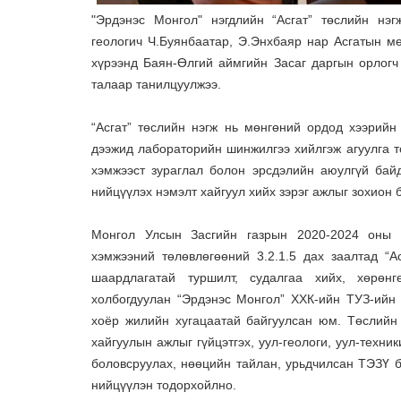
"Эрдэнэс Монгол" нэгдлийн “Асгат” төслийн нэг
геологич Ч.Буянбаатар, Э.Энхбаяр нар Асгатын м
хүрээнд Баян-Өлгий аймгийн Засаг даргын орлогч 
талаар танилцуулжээ.
“Асгат” төслийн нэгж нь мөнгөний ордод хээрийн 
дээжид лабораторийн шинжилгээ хийлгэж агуулга то
хэмжээст зураглал болон эрсдэлийн аюулгүй бай
нийцүүлэх нэмэлт хайгуул хийх зэрэг ажлыг зохион 
Монгол Улсын Засгийн газрын 2020-2024 оны 
хэмжээний төлөвлөгөөний 3.2.1.5 дах заалтад “А
шаардлагатай туршилт, судалгаа хийх, хөрөнг
холбогдуулан “Эрдэнэс Монгол” ХХК-ийн ТУЗ-ийн (
хоёр жилийн хугацаатай байгуулсан юм. Төслийн
хайгуулын ажлыг гүйцэтгэх, уул-геологи, уул-техн
боловсруулах, нөөцийн тайлан, урьдчилсан ТЭЗҮ 
нийцүүлэн тодорхойлно.