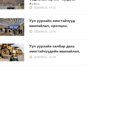
байна
2026/06/16, 14:15
Уул уурхайн эмэгтэйчүүд
манлайлал, оролцоо,
2026/06/16, 12:56
Уул уурхайн салбар дахь
эмэгтэйчүүдийн манлайлал,
2026/06/11, 15:39