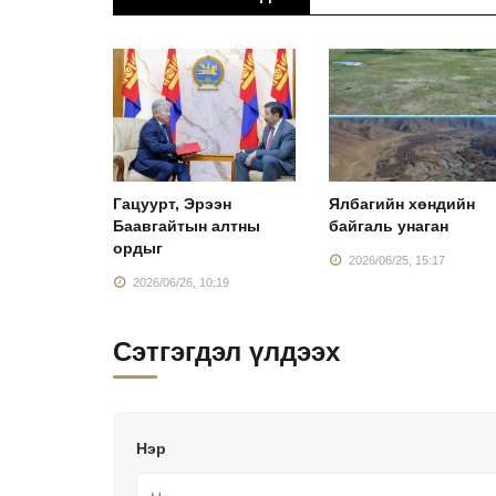
Монголын
Гацуурт, Эрээн
Ялбагийн хөндийн
Баавгайтын алтны
байгаль унаган
ордыг
:38
2026/06/25, 15:17
2026/06/26, 10:19
Сэтгэгдэл үлдээх
Нэр