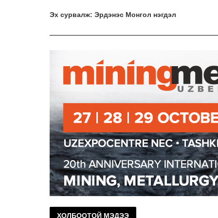
Эх сурвалж: Эрдэнэс Монгол нэгдэл
ХОЛБООТОЙ МЭДЭЭ