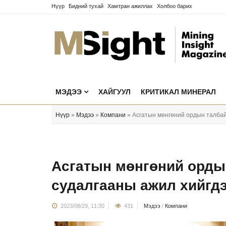
Нүүр
Бидний тухай
Хамтран ажиллах
Холбоо барих
МЭДЭЭ
ХАЙГУУЛ
КРИТИКАЛ МИНЕРАЛ
Нүүр
»
Мэдээ
»
Компани
» Асгатын мөнгөний ордын талбай
Асгатын мөнгөний орды
судалгааны ажил хийгд
2023/08/29, 11:30
431
Мэдээ
/
Компани