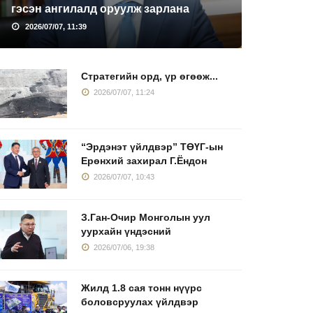
гэсэн ангилалд оруулж зарлана
2026/07/07, 11:39
Стратегийн орд, үр өгөөж...
2026/07/07, 11:24
“Эрдэнэт үйлдвэр” ТӨҮГ-ын
Ерөнхий захирал Г.Ёндон
2026/07/07, 10:43
З.Ган-Очир Монголын уул
уурхайн үндэсний
2026/07/06, 19:38
Жилд 1.8 сая тонн нүүрс
боловсруулах үйлдвэр