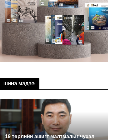
ШИНЭ МЭДЭЭ
19 төрлийн ашигт малтмалыг чухал