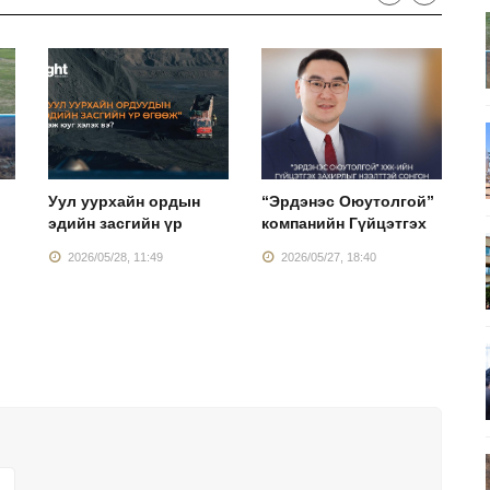
Уул уурхайн ордын
“Эрдэнэс Оюутолгой”
"
эдийн засгийн үр
компанийн Гүйцэтгэх
Г
2026/05/28, 11:49
2026/05/27, 18:40