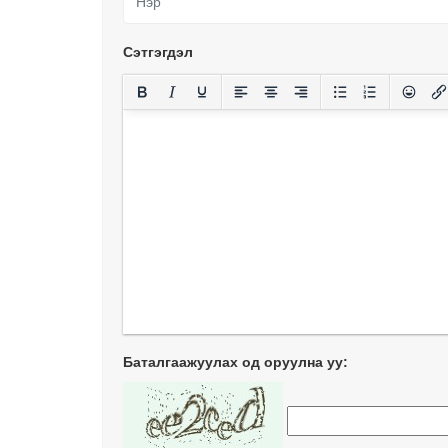
Сэтгэгдэл
Баталгаажуулах од оруулна уу: