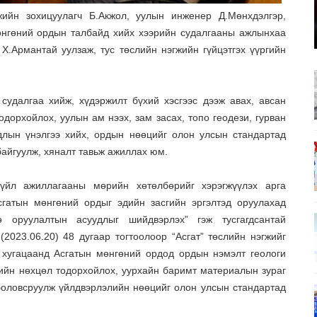
жийн зохицуулагч Б.Акжол, уулын инженер Д.Мөнхдэлгэр,
өнгөний ордын талбайд хийх хээрийн судалгааны ажлынхаа
Х.Армантай уулзаж, тус төслийн нэгжийн гүйцэтгэх үүргийн
судалгаа хийж, хүдэржилт бүхий хэсгээс дээж авах, авсан
дорхойлох, уулын ам нээх, зам засах, топо геодези, гурван
длын үнэлгээ хийх, ордын нөөцийг олон улсын стандартад
байгуулж, хяналт тавьж ажиллах юм.
үйл ажиллагааны мөрийн хөтөлбөрийг хэрэгжүүлэх арга
сгатын мөнгөний ордыг эдийн засгийн эргэлтэд оруулахад
ө оруулалтын асуудлыг шийдвэрлэх” гэж тусгагдсантай
2023.06.20) 48 дугаар тогтоолоор “Асгат” төслийн нэгжийг
 хугацаанд Асгатын мөнгөний ордод ордын нэмэлт геологи
икийн нөхцөл тодорхойлох, уурхайн баримт материалын зураг
боловсруулж үйлдвэрлэлийн нөөцийг олон улсын стандартад