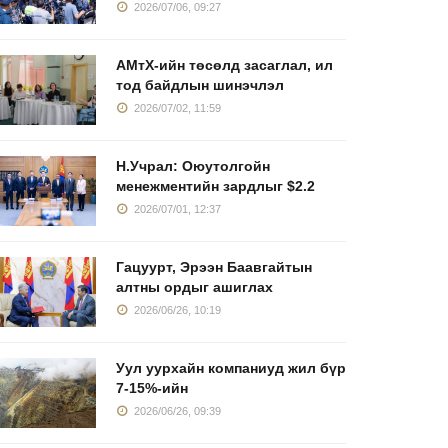
2026/07/06, 09:27
АМтХ-ийн төсөлд засаглал, ил
тод байдлын шинэчлэл
2026/07/02, 11:59
Н.Учрал: Оюутолгойн
менежментийн зардлыг $2.2
2026/07/01, 12:37
Гацуурт, Эрээн Баавгайтын
алтны ордыг ашиглах
2026/06/26, 10:19
Уул уурхайн компаниуд жил бүр
7-15%-ийн
2026/06/26, 09:39