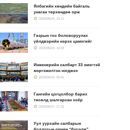
Ялбагийн хөндийн байгаль
унаган төрхөндөө орж
2026/06/25, 15:17
Газрын тос боловсруулах
үйлдвэрийн нэрэх цамхгийг
2026/06/24, 10:28
Онтрэ Ресурс"-ын
"Эрдэнэс
2025 оны
үйцэтгэх
Тавантолгой"-н
татвар тө
Инженерийн салбарт 33 эмэгтэй
2026/05/15, 16:47
2026/05/13, 15:44
2026/05/04
мэргэжилтэн нэгджээ
2026/06/24, 09:41
Гангийн цогцолбор барих
төсөлд шалгарсан хоёр
2026/06/17, 17:32
Уул уурхайн салбарын
бодлогын орчин “буцалж”