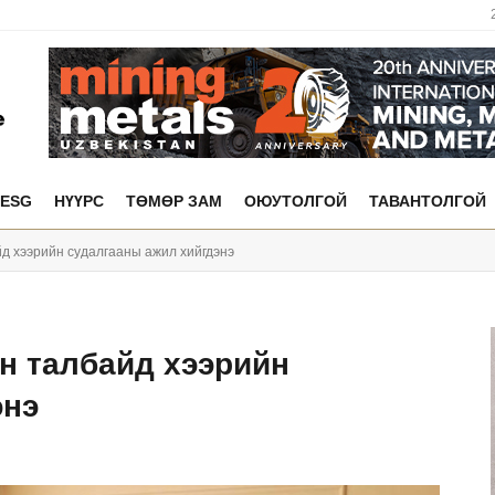
ESG
НҮҮРС
ТӨМӨР ЗАМ
ОЮУТОЛГОЙ
ТАВАНТОЛГОЙ
д хээрийн судалгааны ажил хийгдэнэ
н талбайд хээрийн
энэ