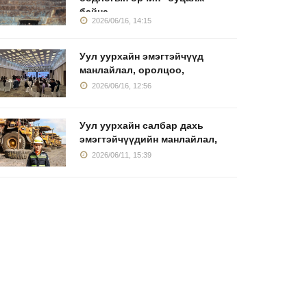
байна
2026/06/16, 14:15
Уул уурхайн эмэгтэйчүүд
манлайлал, оролцоо,
2026/06/16, 12:56
Уул уурхайн салбар дахь
эмэгтэйчүүдийн манлайлал,
2026/06/11, 15:39