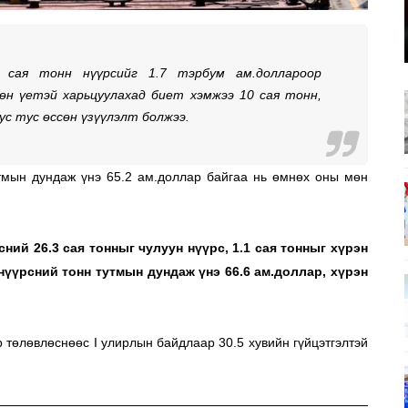
сая тонн нүүрсийг 1.7 тэрбум ам.доллароор 
өн үетэй харьцуулахад биет хэмжээ 10 сая тонн, 
с тус өссөн үзүүлэлт болжээ. 
тмын дундаж үнэ 65.2 ам.доллар байгаа нь өмнөх оны мөн 
ий 26.3 сая тонныг чулуун нүүрс, 1.1 сая тонныг хүрэн 
нүүрсний тонн тутмын дундаж үнэ 66.6 ам.доллар, хүрэн 
 төлөвлөснөөс I улирлын байдлаар 30.5 хувийн гүйцэтгэлтэй 