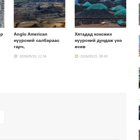
эр
Anglo American
Хятадад коксжих
Н
нүүрсний салбараас
нүүрсний дундаж үнэ
х
гарч,
өсөв
2026/05/19, 11:56
2026/05/15, 08:49