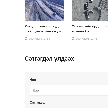
 тонн
Хятадын компаниуд
Стратегийн ордын н
сруулах
шаардлага хангаагүй
томьёо ба
:27
2026/06/03, 14:33
2026/06/02, 12:44
Сэтгэгдэл үлдээх
Нэр
Сэтгэгдэл