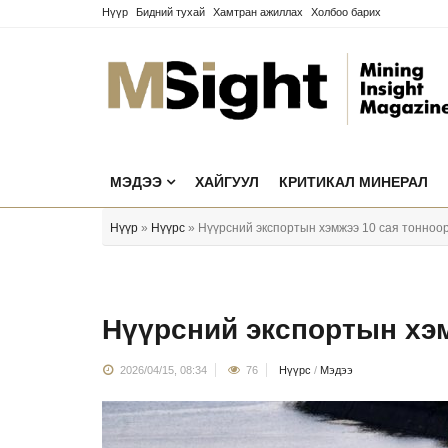
Нүүр
Бидний тухай
Хамтран ажиллах
Холбоо барих
МЭДЭЭ
ХАЙГУУЛ
КРИТИКАЛ МИНЕРАЛ
Нүүр
»
Нүүрс
» Нүүрсний экспортын хэмжээ 10 сая тонноор
Нүүрсний экспортын хэм
2026/04/15, 08:34
76
Нүүрс
/
Мэдээ