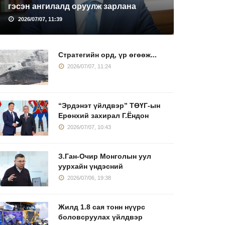
гэсэн ангилалд оруулж зарлана
2026/07/07, 11:39
Стратегийн орд, үр өгөөж...
2026/07/07, 11:24
“Эрдэнэт үйлдвэр” ТӨҮГ-ын
Ерөнхий захирал Г.Ёндон
2026/07/07, 10:43
З.Ган-Очир Монголын уул
уурхайн үндэсний
2026/07/06, 19:38
Жилд 1.8 сая тонн нүүрс
боловсруулах үйлдвэр