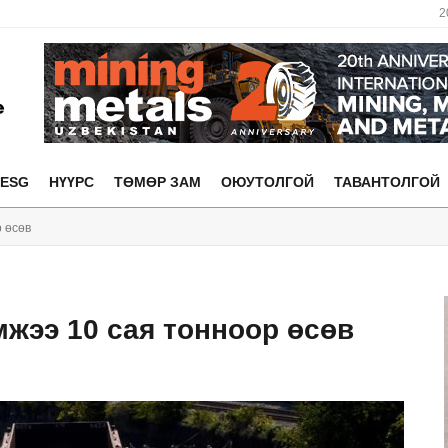
2
ESG
НҮҮРС
ТӨМӨР ЗАМ
ОЮУТОЛГОЙ
ТАВАНТОЛГОЙ
 өсөв
жээ 10 сая тонноор өсөв