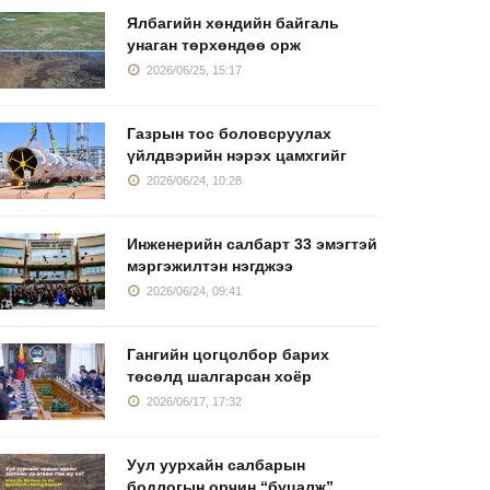
Ялбагийн хөндийн байгаль
унаган төрхөндөө орж
2026/06/25, 15:17
үүрсний экспортын
Хятадын коксжих
2026 онд 
Газрын тос боловсруулах
эмжээ 10 сая
нүүрсний хэрэглээ
өндөр ча
үйлдвэрийн нэрэх цамхгийг
жил
коксжих
2026/04/15, 08:34
2026/06/24, 10:28
2026/04/02, 16:24
2026/03/19
Инженерийн салбарт 33 эмэгтэй
мэргэжилтэн нэгджээ
2026/06/24, 09:41
Гангийн цогцолбор барих
төсөлд шалгарсан хоёр
2026/06/17, 17:32
Уул уурхайн салбарын
бодлогын орчин “буцалж”