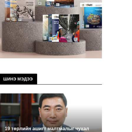
ШИНЭ МЭДЭЭ
19 төрлийн ашигт малтмалыг чухал