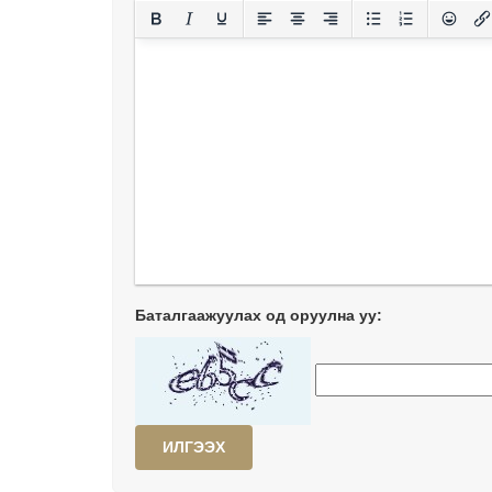
Баталгаажуулах од оруулна уу:
ИЛГЭЭХ