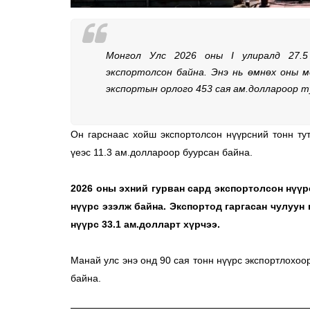
Монгол Улс 2026 оны I улиралд 27.5 
экспортолсон байна. Энэ нь өмнөх оны м
экспортын орлого 453 сая ам.доллароор ту
Он гарснаас хойш экспортолсон нүүрсний тонн ту
үеэс 11.3 ам.доллароор буурсан байна. 
2026 оны эхний гурван сард экспортолсон нүүрсн
нүүрс эзэлж байна. Экспортод гаргасан чулуун 
нүүрс 33.1 ам.долларт хүрчээ. 
Манай улс энэ онд 90 сая тонн нүүрс экспортлохоор
байна. 