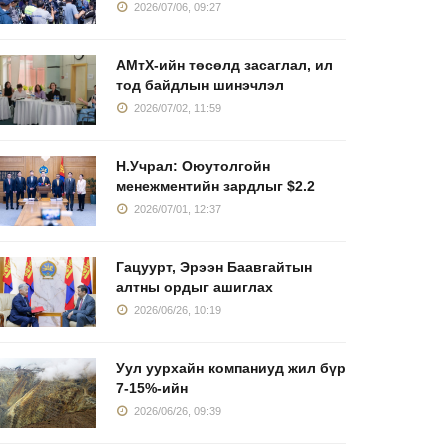
2026/07/06, 09:27
АМтХ-ийн төсөлд засаглал, ил
тод байдлын шинэчлэл
2026/07/02, 11:59
Н.Учрал: Оюутолгойн
менежментийн зардлыг $2.2
2026/07/01, 12:37
Гацуурт, Эрээн Баавгайтын
алтны ордыг ашиглах
2026/06/26, 10:19
Уул уурхайн компаниуд жил бүр
7-15%-ийн
2026/06/26, 09:39