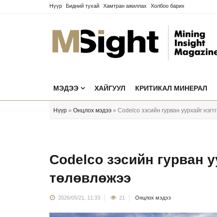
Нүүр
Бидний тухай
Хамтран ажиллах
Холбоо барих
МЭДЭЭ
ХАЙГУУЛ
КРИТИКАЛ МИНЕРАЛ
Нүүр
»
Онцлох мэдээ
» Codelco зэсийн гурван уурхайг нэгт
Codelco зэсийн гурван у
төлөвлөжээ
2026/05/21, 11:33
21
Онцлох мэдээ