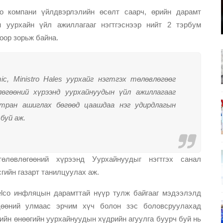
co компани үйлдвэрлэлийн өсөлт саарч, өрийн дарамт
н уурхайн үйл ажиллагааг нэгтгэснээр нийт 2 тэрбум
оор зорьж байна.
ic, Ministro Hales уурхайг нэгтгэх төлөвлөгөөг
лөгөөний хүрээнд уурхайнуудын үйл ажиллагааг
мтран ашиглах бөгөөд цаашдаа нэг удирдлагын
 буй аж.
өлөвлөгөөний хүрээнд Уурхайнуудыг нэгтгэх санал
гийн газарт танилцуулах аж.
elco инфляцын дарамттай нүүр тулж байгааг мэдээлэлд
дөөний улмаас эрчим хүч болон зэс боловсруулахад
ийн өнөөгийн уурхайнуудын хүдрийн агуулга буурч буй нь