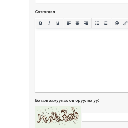
Сэтгэгдэл
Баталгаажуулах од оруулна уу: