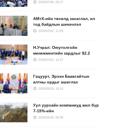
2026/07/06, 09:27
АМтХ-ийн төсөлд засаглал, ил
тод байдлын шинэчлэл
2026/07/02, 11:59
Н.Учрал: Оюутолгойн
менежментийн зардлыг $2.2
2026/07/01, 12:37
Гацуурт, Эрээн Баавгайтын
алтны ордыг ашиглах
2026/06/26, 10:19
Уул уурхайн компаниуд жил бүр
7-15%-ийн
2026/06/26, 09:39