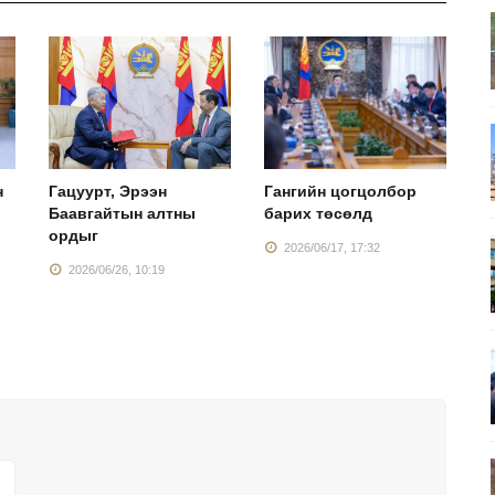
н
Гацуурт, Эрээн
Гангийн цогцолбор
У
Баавгайтын алтны
барих төсөлд
э
ордыг
м
2026/06/17, 17:32
2026/06/26, 10:19