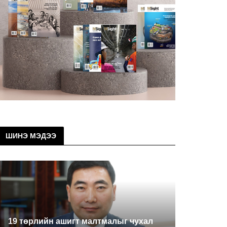
ШИНЭ МЭДЭЭ
19 төрлийн ашигт малтмалыг чухал