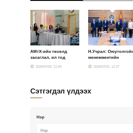
Монголын
АМтХ-ийн төсөлд
Н.Учрал: Оюутолгой
засаглал, ил тод
менежментийн
:38
2026/07/02, 11:59
2026/07/01, 12:37
Сэтгэгдэл үлдээх
Нэр