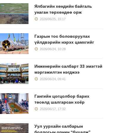
Ялбагийн хөндийн байгаль
унаган төрхөндөө орж
2026/06/25, 15:17
Газрын тос боловсруулах
үйлдвэрийн нэрэх цамхгийг
2026/06/24, 10:28
ул уурхайн
Уул уурхайн салбар
МАК комп
мэгтэйчүүд
дахь эмэгтэйчүүдийн
Өмнөговь
анлайлал,
Гурвантэс
Инженерийн салбарт 33 эмэгтэй
2026/06/11, 15:39
мэргэжилтэн нэгджээ
2026/06/16, 12:56
2026/06/09
2026/06/24, 09:41
Гангийн цогцолбор барих
төсөлд шалгарсан хоёр
2026/06/17, 17:32
Уул уурхайн салбарын
бодлогын орчин “буцалж”