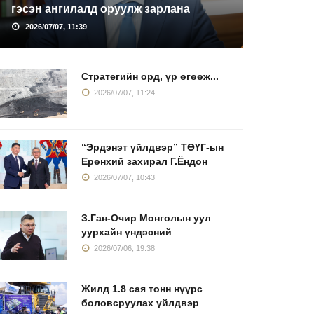
гэсэн ангилалд оруулж зарлана
2026/07/07, 11:39
Стратегийн орд, үр өгөөж...
2026/07/07, 11:24
“Эрдэнэт үйлдвэр” ТӨҮГ-ын
Ерөнхий захирал Г.Ёндон
2026/07/07, 10:43
З.Ган-Очир Монголын уул
уурхайн үндэсний
2026/07/06, 19:38
Жилд 1.8 сая тонн нүүрс
боловсруулах үйлдвэр