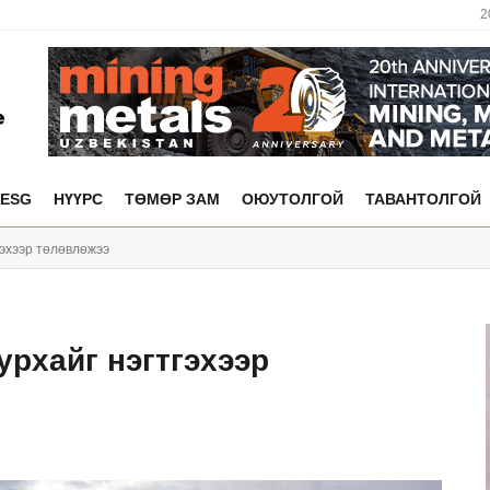
2
ESG
НҮҮРС
ТӨМӨР ЗАМ
ОЮУТОЛГОЙ
ТАВАНТОЛГОЙ
гэхээр төлөвлөжээ
урхайг нэгтгэхээр