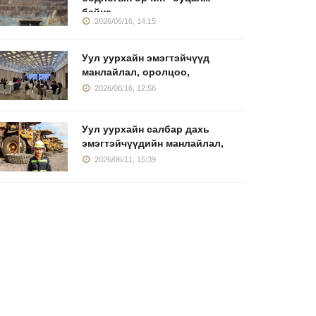
байна
2026/06/16, 14:15
Уул уурхайн эмэгтэйчүүд
манлайлал, оролцоо,
2026/06/16, 12:56
Уул уурхайн салбар дахь
эмэгтэйчүүдийн манлайлал,
2026/06/11, 15:39