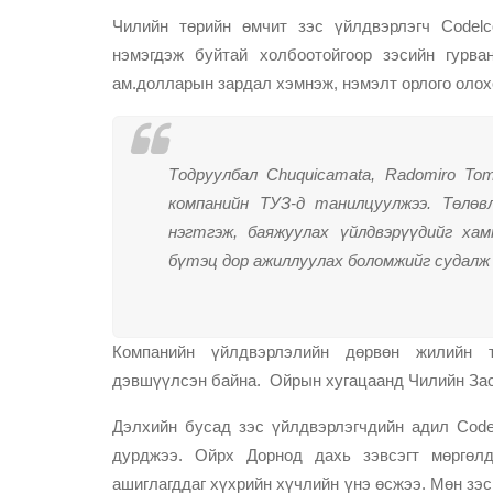
Чилийн төрийн өмчит зэс үйлдвэрлэгч Codel
нэмэгдэж буйтай холбоотойгоор зэсийн гурва
ам.долларын зардал хэмнэж, нэмэлт орлого олох
Тодруулбал Chuquicamata, Radomiro Tom
компанийн ТУЗ-д танилцуулжээ. Төлөв
нэгтгэж, баяжуулах үйлдвэрүүдийг ха
бүтэц дор ажиллуулах боломжийг судалж
Компанийн үйлдвэрлэлийн дөрвөн жилийн т
дэвшүүлсэн байна. Ойрын хугацаанд Чилийн Зас
Дэлхийн бусад зэс үйлдвэрлэгчдийн адил Cod
дурджээ. Ойрх Дорнод дахь зэвсэгт мөргөл
ашиглагддаг хүхрийн хүчлийн үнэ өсжээ. Мөн зэс