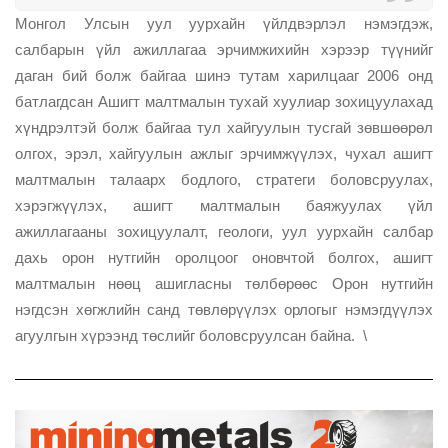
Монгол Улсын уул уурхайн үйлдвэрлэл нэмэгдэж,
салбарын үйл ажиллагаа эрчимжихийн хэрээр түүнийг
даган бий болж байгаа шинэ тутам харилцааг 2006 онд
батлагдсан Ашигт малтмалын тухай хуулиар зохицуулахад
хүндрэлтэй болж байгаа тул хайгуулын тусгай зөвшөөрөл
олгох, эрэл, хайгуулын ажлыг эрчимжүүлэх, чухал ашигт
малтмалын талаарх бодлого, стратеги боловсруулах,
хэрэгжүүлэх, ашигт малтмалын баяжуулах үйл
ажиллагааны зохицуулалт, геологи, уул уурхайн салбар
дахь орон нутгийн оролцоог оновчтой болгох, ашигт
малтмалын нөөц ашигласны төлбөрөөс Орон нутгийн
нэгдсэн хөгжлийн санд төвлөрүүлэх орлогыг нэмэгдүүлэх
агуулгын хүрээнд төслийг боловсруулсан байна. \