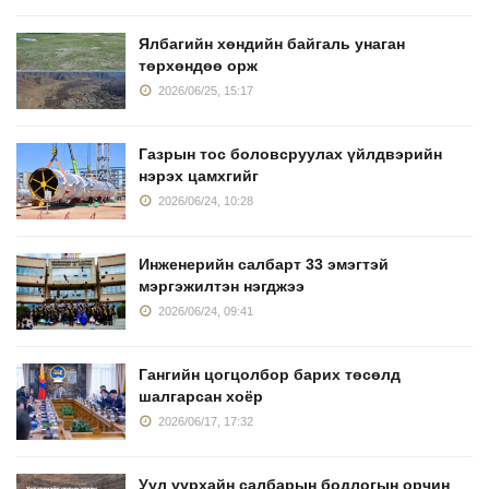
Ялбагийн хөндийн байгаль унаган
төрхөндөө орж
2026/06/25, 15:17
Газрын тос боловсруулах үйлдвэрийн
нэрэх цамхгийг
2026/06/24, 10:28
Инженерийн салбарт 33 эмэгтэй
мэргэжилтэн нэгджээ
2026/06/24, 09:41
Гангийн цогцолбор барих төсөлд
шалгарсан хоёр
2026/06/17, 17:32
Уул уурхайн салбарын бодлогын орчин