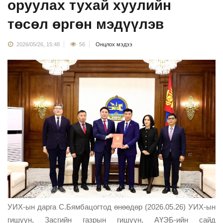
оруулах тухай хуулийн
төсөл өргөн мэдүүлэв
2026/05/26, 15:48
56
Онцлох мэдээ
УИХ-ын дарга С.Бямбацогтод өнөөдөр (2026.05.26) УИХ-ын
гишүүн, Засгийн газрын гишүүн, АҮЭБ-ийн сайд