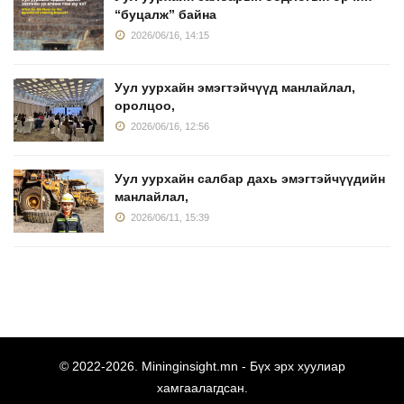
“буцалж” байна
2026/06/16, 14:15
Уул уурхайн эмэгтэйчүүд манлайлал,
оролцоо,
2026/06/16, 12:56
Уул уурхайн салбар дахь эмэгтэйчүүдийн
манлайлал,
2026/06/11, 15:39
© 2022-
2026.
Mininginsight.mn
- Бүх эрх хуулиар
хамгаалагдсан.