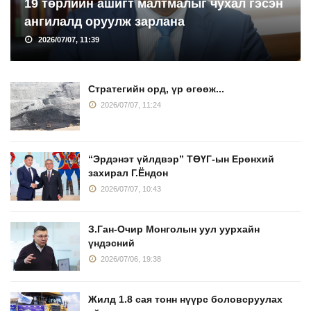
19 төрлийн ашигт малтмалыг чухал гэсэн
ангилалд оруулж зарлана
2026/07/07, 11:39
Стратегийн орд, үр өгөөж...
2026/07/07, 11:24
“Эрдэнэт үйлдвэр” ТӨҮГ-ын Ерөнхий
захирал Г.Ёндон
2026/07/07, 10:43
З.Ган-Очир Монголын уул уурхайн
үндэсний
2026/07/06, 19:38
Жилд 1.8 сая тонн нүүрс боловсруулах