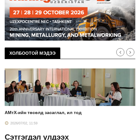
ХОЛБООТОЙ МЭДЭЭ
АМтХ-ийн төсөлд засаглал, ил тод
2026/07/02, 11:59
Сэтгэгдэл үлдээх