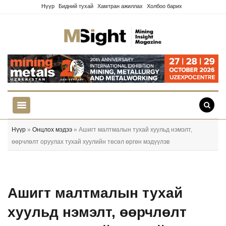
Нүүр
Бидний тухай
Хамтран ажиллах
Холбоо барих
Нүүр
»
Онцлох мэдээ
» Ашигт малтмалын тухай хуульд нэмэлт,
өөрчлөлт оруулах тухай хуулийн төсөл өргөн мэдүүлэв
Ашигт малтмалын тухай
хуульд нэмэлт, өөрчлөлт