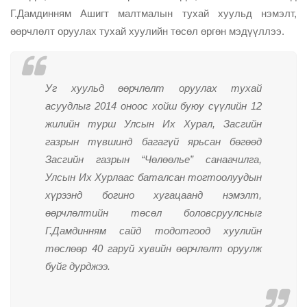
Г.Дамдинням Ашигт малтмалын тухай хуульд нэмэлт,
өөрчлөлт оруулах тухай хуулийн төсөл өргөн мэдүүллээ.
Уг хуульд өөрчлөлт оруулах тухай
асуудлыг 2014 оноос хойш буюу сүүлийн 12
жилийн турш Улсын Их Хурал, Засгийн
газрын түвшинд багагүй ярьсан бөгөөд
Засгийн газрын “Чөлөөлье” санаачилга,
Улсын Их Хурлаас баталсан тогтоолуудын
хүрээнд богино хугацаанд нэмэлт,
өөрчлөлтийн төсөл боловсруулсныг
Г.Дамдинням сайд тодотгоод хуулийн
төслөөр 40 гаруй хувийн өөрчлөлт оруулж
буйг дурджээ.