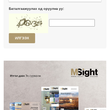
Баталгаажуулах од оруулна уу:
ИЛГЭЭХ