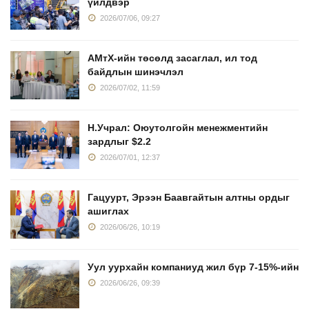
үйлдвэр
2026/07/06, 09:27
АМтХ-ийн төсөлд засаглал, ил тод
байдлын шинэчлэл
2026/07/02, 11:59
Н.Учрал: Оюутолгойн менежментийн
зардлыг $2.2
2026/07/01, 12:37
Гацуурт, Эрээн Баавгайтын алтны ордыг
ашиглах
2026/06/26, 10:19
Уул уурхайн компаниуд жил бүр 7-15%-ийн
2026/06/26, 09:39