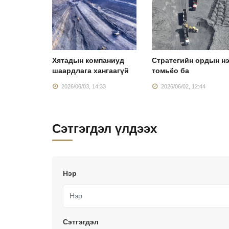
 тонн
Хятадын компаниуд
Стратегийн ордын н
сруулах
шаардлага хангаагүй
томьёо ба
:27
2026/06/03, 14:33
2026/06/02, 12:44
Сэтгэгдэл үлдээх
Нэр
Сэтгэгдэл