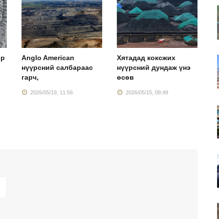
эр
Anglo American
Хятадад коксжих
Н
нүүрсний салбараас
нүүрсний дундаж үнэ
х
гарч,
өсөв
2026/05/19, 11:56
2026/05/15, 08:49