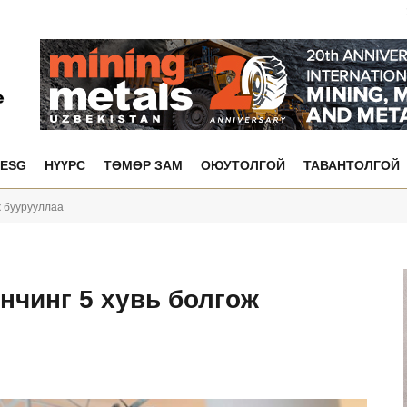
ESG
НҮҮРС
ТӨМӨР ЗАМ
ОЮУТОЛГОЙ
ТАВАНТОЛГОЙ
ж буурууллаа
нчинг 5 хувь болгож