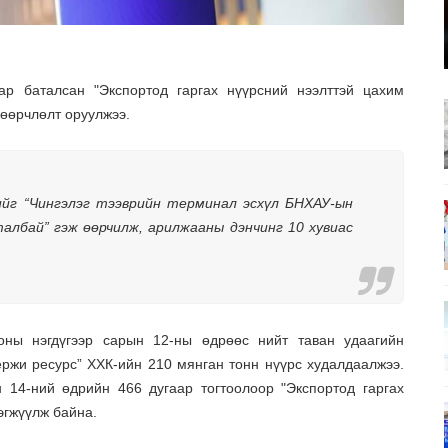
ар баталсан "Экспортод гаргах нүүрсний нээлттэй цахим
өөрчлөлт оруулжээ.
ийг “Чингэлэг тээврийн терминал эсхүл БНХАУ-ын
албай” гэж өөрчилж, арилжааны дэнчинг 10 хувиас
ны нэгдүгээр сарын 12-ны өдрөөс нийт таван удаагийн
ржи ресурс” ХХК-ийн 210 мянган тонн нүүрс худалдаалжээ.
 14-ний өдрийн 466 дугаар тогтоолоор "Экспортод гаргах
эгжүүлж байна.