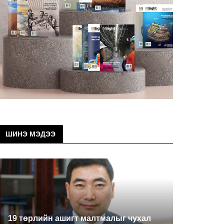
ШИНЭ МЭДЭЭ
19 төрлийн ашигт малтмалыг чухал