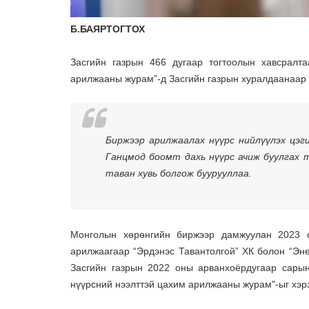
Б.БАЯРТОГТОХ
Засгийн газрын 466 дугаар тогтоолын хавсралта
арилжааны журам”-д Засгийн газрын хуралдаанаар 
Биржээр арилжаалах нүүрс нийлүүлэх цэг
Ганцмод боомт дахь нүүрс ачиж буулгах т
таван хувь болгож буурууллаа.
Монголын хөрөнгийн биржээр дамжуулан 2023 о
арилжаагаар “Эрдэнэс Тавантолгой” ХК болон “Эне
Засгийн газрын 2022 оны арванхоёрдугаар сарын
нүүрсний нээлттэй цахим арилжааны журам"-ыг хэр