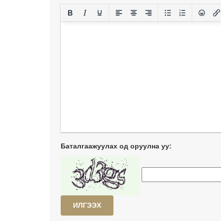
Баталгаажуулах од оруулна уу:
ИЛГЭЭХ