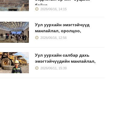
байна
2026/06/16, 14:15
Уул уурхайн эмэгтэйчүүд
манлайлал, оролцоо,
2026/06/16, 12:56
Уул уурхайн салбар дахь
эмэгтэйчүүдийн манлайлал,
2026/06/11, 15:39