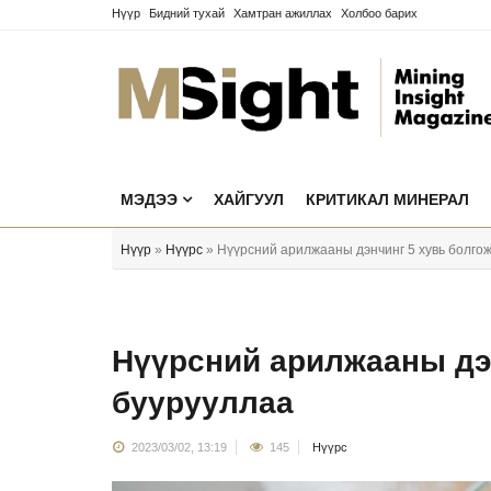
Нүүр
Бидний тухай
Хамтран ажиллах
Холбоо барих
МЭДЭЭ
ХАЙГУУЛ
КРИТИКАЛ МИНЕРАЛ
Нүүр
»
Нүүрс
» Нүүрсний арилжааны дэнчинг 5 хувь болго
Нүүрсний арилжааны дэ
буурууллаа
2023/03/02, 13:19
145
Нүүрс