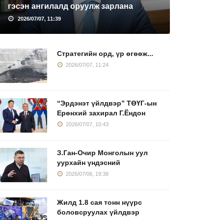
гэсэн ангилалд оруулж зарлана
2026/07/07, 11:39
Стратегийн орд, үр өгөөж...
2026/07/07, 11:24
“Эрдэнэт үйлдвэр” ТӨҮГ-ын
Ерөнхий захирал Г.Ёндон
2026/07/07, 10:43
З.Ган-Очир Монголын уул
уурхайн үндэсний
2026/07/06, 19:38
Жилд 1.8 сая тонн нүүрс
боловсруулах үйлдвэр