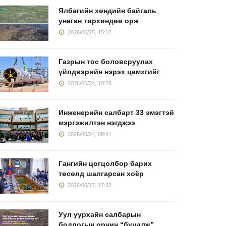
Ялбагийн хөндийн байгаль
унаган төрхөндөө орж
2026/06/25, 15:17
үүрсний экспортын
Хятадын коксжих
2026 онд 
Газрын тос боловсруулах
эмжээ 10 сая
нүүрсний хэрэглээ
өндөр ча
үйлдвэрийн нэрэх цамхгийг
жил
коксжих
2026/06/24, 10:28
2026/04/15, 08:34
2026/04/02, 16:24
2026/03/19
Инженерийн салбарт 33 эмэгтэй
мэргэжилтэн нэгджээ
2026/06/24, 09:41
Гангийн цогцолбор барих
төсөлд шалгарсан хоёр
2026/06/17, 17:32
Уул уурхайн салбарын
бодлогын орчин “буцалж”