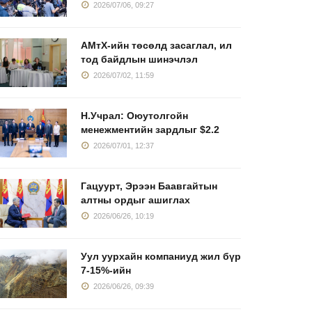
2026/07/06, 09:27
АМтХ-ийн төсөлд засаглал, ил
тод байдлын шинэчлэл
2026/07/02, 11:59
Н.Учрал: Оюутолгойн
менежментийн зардлыг $2.2
2026/07/01, 12:37
Гацуурт, Эрээн Баавгайтын
алтны ордыг ашиглах
2026/06/26, 10:19
Уул уурхайн компаниуд жил бүр
7-15%-ийн
2026/06/26, 09:39