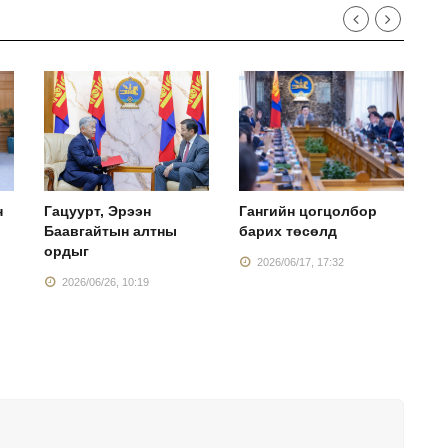
н
Гацуурт, Эрээн
Гангийн цогцолбор
У
Баавгайтын алтны
барих төсөлд
э
ордыг
м
2026/06/17, 17:32
2026/06/26, 10:19