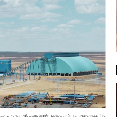
аар улирлын үйлдвэрлэлийн мэдээллийг танилцууллаа. Тус 