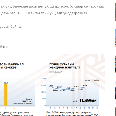
ган унц баяжмал дахь алт үйлдвэрлэсэн. Улмаар он гарснаас 
ахь зэс, 139.9 мянган тонн унц алт үйлдвэрлэжээ. 
үрсэн байна. 
ийжээ. 