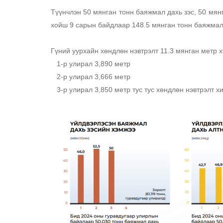
Түүнчлэн 50 мянган тонн баяжмал дахь зэс, 50 мян
хойш 9 сарын байдлаар 148.5 мянган тонн баяжмал д
Гүний уурхайн хөндлөн нэвтрэлт 11.3 мянган метр х
   1-р улирал 3,890 метр
   2-р улирал 3,666 метр
   3-р улирал 3,850 метр тус тус хөндлөн нэвтрэлт х