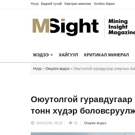
Нүүр
Бидний тухай
Хамтран ажиллах
Холбоо барих
МЭДЭЭ
ХАЙГУУЛ
КРИТИКАЛ МИНЕРАЛ
Нүүр
»
Онцлох мэдээ
» Оюутолгой гуравдугаар улирлын ба
Оюутолгой гуравдугаар
тонн хүдэр боловсруул
2024/11/05, 09:22
81
Онцлох мэдээ