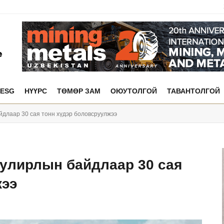
ESG
НҮҮРС
ТӨМӨР ЗАМ
ОЮУТОЛГОЙ
ТАВАНТОЛГОЙ
йдлаар 30 сая тонн хүдэр боловсруулжээ
 улирлын байдлаар 30 сая
жээ