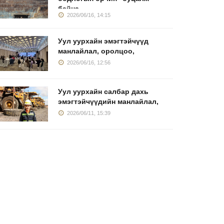
байна
2026/06/16, 14:15
Уул уурхайн эмэгтэйчүүд
манлайлал, оролцоо,
2026/06/16, 12:56
Уул уурхайн салбар дахь
эмэгтэйчүүдийн манлайлал,
2026/06/11, 15:39