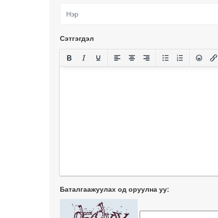
Сэтгэгдэл
Баталгаажуулах од оруулна уу: