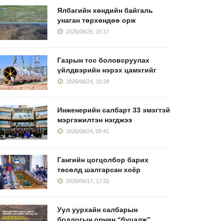
Ялбагийн хөндийн байгаль
унаган төрхөндөө орж
2026/06/25, 15:17
Газрын тос боловсруулах
үйлдвэрийн нэрэх цамхгийг
2026/06/24, 10:28
Инженерийн салбарт 33 эмэгтэй
мэргэжилтэн нэгджээ
2026/06/24, 09:41
Гангийн цогцолбор барих
төсөлд шалгарсан хоёр
2026/06/17, 17:32
Уул уурхайн салбарын
бодлогын орчин “буцалж”