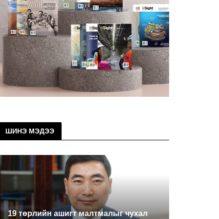
ШИНЭ МЭДЭЭ
19 төрлийн ашигт малтмалыг чухал