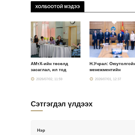
ХОЛБООТОЙ МЭДЭЭ
Монголын
АМтХ-ийн төсөлд
Н.Учрал: Оюутолгой
засаглал, ил тод
менежментийн
:38
2026/07/02, 11:59
2026/07/01, 12:37
Сэтгэгдэл үлдээх
Нэр