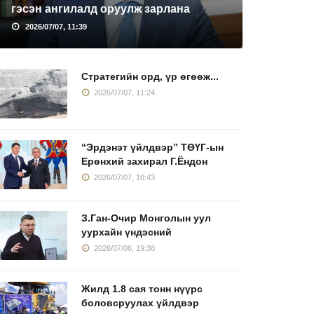
гэсэн ангилалд оруулж зарлана
2026/07/07, 11:39
Стратегийн орд, үр өгөөж...
2026/07/07, 11:24
“Эрдэнэт үйлдвэр” ТӨҮГ-ын
Ерөнхий захирал Г.Ёндон
2026/07/07, 10:43
З.Ган-Очир Монголын уул
уурхайн үндэсний
2026/07/06, 19:38
Жилд 1.8 сая тонн нүүрс
боловсруулах үйлдвэр