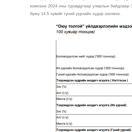
компани 2024 оны гуравдугаар улирлын байдлаар 30
буюу 14.5 хувийг гүний уурхайн хүдэр эзэлжээ. 