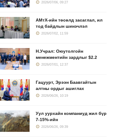
2026/07/06, 09:27
АМтХ-ийн төсөлд засаглал, ил
тод байдлын шинэчлэл
2026/07/02, 11:59
Н.Учрал: Оюутолгойн
менежментийн зардлыг $2.2
2026/07/01, 12:37
Гацуурт, Эрээн Баавгайтын
алтны ордыг ашиглах
2026/06/26, 10:19
Уул уурхайн компаниуд жил бүр
7-15%-ийн
2026/06/26, 09:39