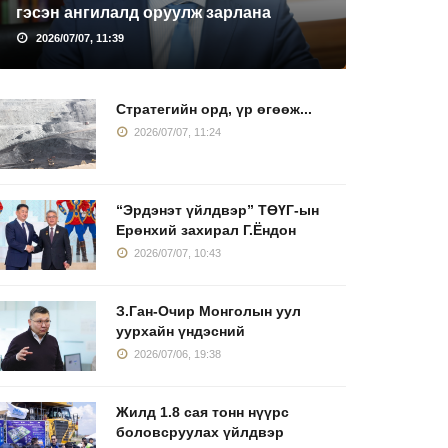
гэсэн ангилалд оруулж зарлана
2026/07/07, 11:39
Стратегийн орд, үр өгөөж...
2026/07/07, 11:24
“Эрдэнэт үйлдвэр” ТӨҮГ-ын
Ерөнхий захирал Г.Ёндон
2026/07/07, 10:43
З.Ган-Очир Монголын уул
уурхайн үндэсний
2026/07/06, 19:38
Жилд 1.8 сая тонн нүүрс
боловсруулах үйлдвэр