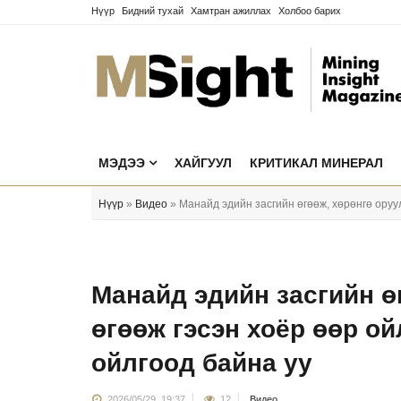
Нүүр
Бидний тухай
Хамтран ажиллах
Холбоо барих
МЭДЭЭ
ХАЙГУУЛ
КРИТИКАЛ МИНЕРАЛ
Нүүр
»
Видео
» Манайд эдийн засгийн өгөөж, хөрөнгө оруу
Манайд эдийн засгийн ө
өгөөж гэсэн хоёр өөр о
ойлгоод байна уу
2026/05/29, 19:37
12
Видео