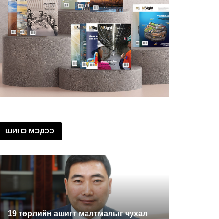
ШИНЭ МЭДЭЭ
19 төрлийн ашигт малтмалыг чухал