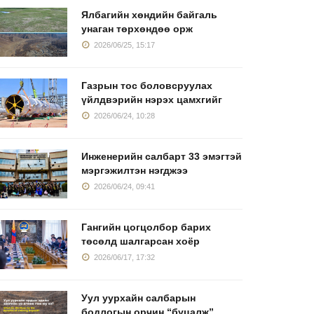
Ялбагийн хөндийн байгаль
унаган төрхөндөө орж
2026/06/25, 15:17
Газрын тос боловсруулах
үйлдвэрийн нэрэх цамхгийг
2026/06/24, 10:28
Инженерийн салбарт 33 эмэгтэй
мэргэжилтэн нэгджээ
2026/06/24, 09:41
Гангийн цогцолбор барих
төсөлд шалгарсан хоёр
2026/06/17, 17:32
Уул уурхайн салбарын
бодлогын орчин “буцалж”