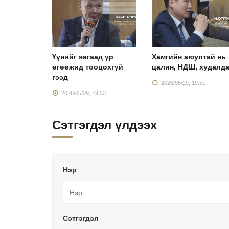
арж,
Үүнийг яагаад үр
Хамгийн аюултай нь
эд хаана
өгөөжид тооцохгүй
цалин, НДШ, худалд
гээд
2026/05/29, 19:51
:57
2026/05/29, 19:53
Сэтгэгдэл үлдээх
Нэр
Сэтгэгдэл