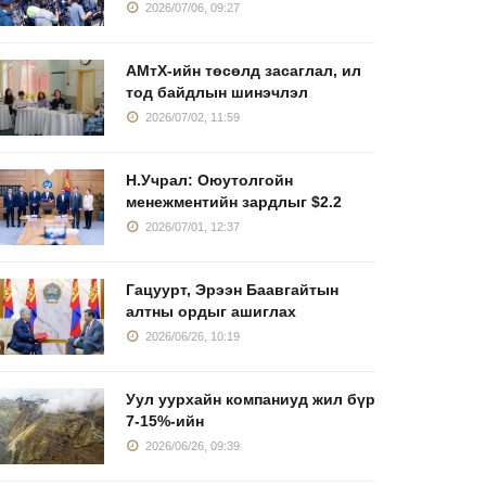
2026/07/06, 09:27
АМтХ-ийн төсөлд засаглал, ил
тод байдлын шинэчлэл
2026/07/02, 11:59
Н.Учрал: Оюутолгойн
менежментийн зардлыг $2.2
2026/07/01, 12:37
Гацуурт, Эрээн Баавгайтын
алтны ордыг ашиглах
2026/06/26, 10:19
Уул уурхайн компаниуд жил бүр
7-15%-ийн
2026/06/26, 09:39