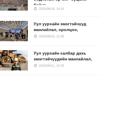
байна
2026/06/16, 14:15
Уул уурхайн эмэгтэйчүүд
манлайлал, оролцоо,
2026/06/16, 12:56
Уул уурхайн салбар дахь
эмэгтэйчүүдийн манлайлал,
2026/06/11, 15:39