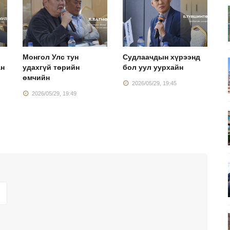
Монгол Улс тун
Судлаачдын хүрээнд
ан
удахгүй төрийн
бол уул уурхайн
өмчийн
2026/05/29, 19:45
2026/05/29, 19:49