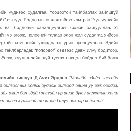
лийн үүднээс судалгаа, тооцоотой тайлбарлах зайлшгүй
йт” сэтгүүл Бодлогын зөвлөлтэйгээ хамтран “Уул уурхайн
х вэ” бодлогын хэлэлцүүлгийг зохион байгууллаа. Уг
йн үр өгөөж, нөлөөний талаар олон жил судалгаа хийсэн
урхайн компанийн удирдлагыг урин оролцуулсан. Эдийн
өс тайлбарладаг, “попордог” сэдвээс давж илүү бодитоор,
ьёолж, хуульд зайлшгүй тусгах нөхцөл байдал бий болж
лөлийн гишүүн Д.Ачит-Эрдэнэ
"
Манайд эдийн засгийн
р ойлголтыг хольж будилж ойлгоод байна уу гэж боддог.
хийх ажил бол эдийн засгийн үр ашиг буюу валютын ханш
эт өргөн хүрээний тооцоонд илүү анхаарах ёстой
”