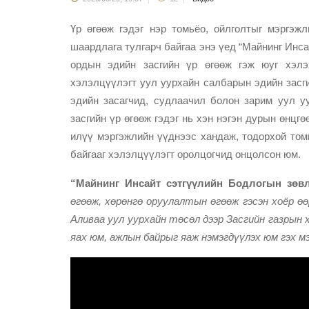
Үр өгөөж гэдэг нэр томьёо, ойлголтыг мэргэж
шаардлага тулгарч байгаа энэ үед “Майнинг Инса
ордын эдийн засгийн үр өгөөж гэж юуг хэлэ
хэлэлцүүлэгт уул уурхайн салбарын эдийн засги
эдийн засагчид, судлаачил болон зарим уул у
засгийн үр өгөөж гэдэг нь хэн нэгэн дурын өнцгө
илүү мэргэжлийн үүднээс хандаж, тодорхой том
байгааг хэлэлцүүлэгт оролцогчид онцолсон юм.
“Майнинг Инсайт сэтгүүлийн Бодлогын зөв
өгөөж, хөрөнгө оруулалтын өгөөж гэсэн хоёр өө
Аливаа уул уурхайн төсөл дээр Засгийн газрын 
яах юм, ажлын байрыг яаж нэмэгдүүлэх юм гэх м