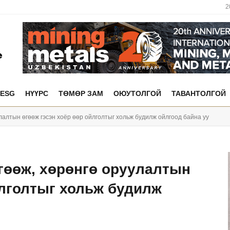
2
ESG
НҮҮРС
ТӨМӨР ЗАМ
ОЮУТОЛГОЙ
ТАВАНТОЛГОЙ
лалтын өгөөж гэсэн хоёр өөр ойлголтыг хольж будилж ойлгоод байна уу
гөөж, хөрөнгө оруулалтын
йлголтыг хольж будилж