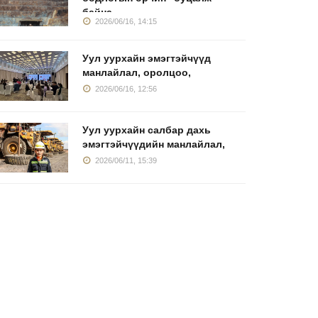
байна
2026/06/16, 14:15
Уул уурхайн эмэгтэйчүүд
манлайлал, оролцоо,
2026/06/16, 12:56
Уул уурхайн салбар дахь
эмэгтэйчүүдийн манлайлал,
2026/06/11, 15:39