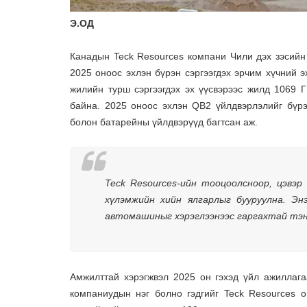
Э.ОД
Канадын Teck Resources компани Чили дэх зэсийн 
2025 оноос эхлэн бүрэн сэргээгдэх эрчим хүчний э
жилийн турш сэргээгдэх эх үүсвэрээс жилд 1069 Г
байна. 2025 оноос эхлэн QB2 үйлдвэрлэлийг бүрэн
болон батарейны үйлдвэрүүд багтсан аж.
Teck Resources-ийн тооцоолсноор, цэвэр 
хүлэмжийн хийн ялгарлыг бууруулна. Э
автомашиныг хэрэглээнээс гаргахтай тэн
Амжилттай хэрэгжвэл 2025 он гэхэд үйл ажиллаг
компаниудын нэг болно гэдгийг Teck Resources 