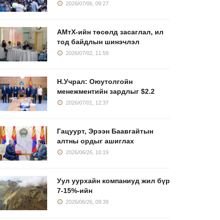
2026/07/06, 09:27
АМтХ-ийн төсөлд засаглал, ил
тод байдлын шинэчлэл
2026/07/02, 11:59
Н.Учрал: Оюутолгойн
менежментийн зардлыг $2.2
2026/07/01, 12:37
Гацуурт, Эрээн Баавгайтын
алтны ордыг ашиглах
2026/06/26, 10:19
Уул уурхайн компаниуд жил бүр
7-15%-ийн
2026/06/26, 09:39