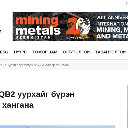
2
ESG
НҮҮРС
ТӨМӨР ЗАМ
ОЮУТОЛГОЙ
ТАВАНТОЛГОЙ
айг бүрэн сэргээгдэх эрчим хүчээр хангана
 QB2 уурхайг бүрэн
 хангана