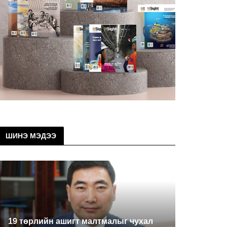
ШИНЭ МЭДЭЭ
19 төрлийн ашигт малтмалыг чухал