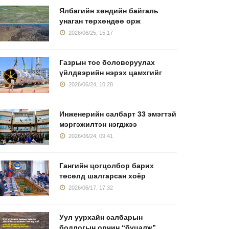
Ялбагийн хөндийн байгаль
унаган төрхөндөө орж
2026/06/25, 15:17
Газрын тос боловсруулах
үйлдвэрийн нэрэх цамхгийг
2026/06/24, 10:28
Инженерийн салбарт 33 эмэгтэй
мэргэжилтэн нэгджээ
2026/06/24, 09:41
Гангийн цогцолбор барих
төсөлд шалгарсан хоёр
Онтрэ Ресурс"-ын
"Эрдэнэс
2025 оны
2026/06/17, 17:32
үйцэтгэх
Тавантолгой"-н
татвар тө
2026/05/15, 16:47
2026/05/13, 15:44
2026/05/04
Уул уурхайн салбарын
бодлогын орчин “буцалж”