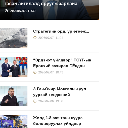
гэсэн ангилалд оруулж зарлана
2026/07/07, 11:39
Стратегийн орд, үр өгөөж...
2026/07/07, 11:24
“Эрдэнэт үйлдвэр” ТӨҮГ-ын
Ерөнхий захирал Г.Ёндон
2026/07/07, 10:43
З.Ган-Очир Монголын уул
уурхайн үндэсний
2026/07/06, 19:38
Жилд 1.8 сая тонн нүүрс
боловсруулах үйлдвэр