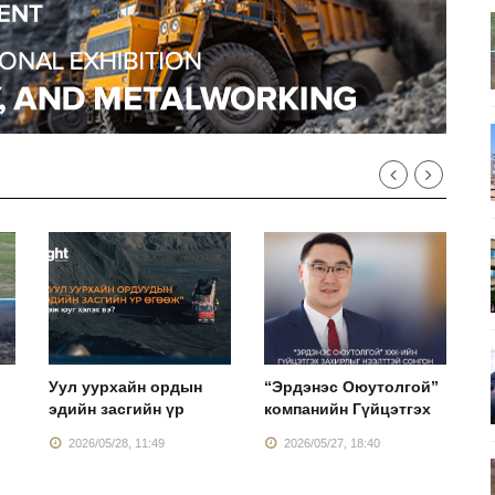
Уул уурхайн ордын
“Эрдэнэс Оюутолгой”
"
эдийн засгийн үр
компанийн Гүйцэтгэх
Г
2026/05/28, 11:49
2026/05/27, 18:40