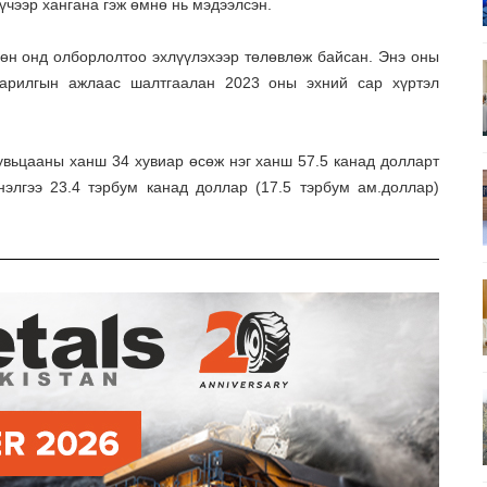
хүчээр хангана гэж өмнө нь мэдээлсэн.
сөн онд олборлолтоо эхлүүлэхээр төлөвлөж байсан. Энэ оны
 барилгын ажлаас шалтгаалан 2023 оны эхний сар хүртэл
увьцааны ханш 34 хувиар өсөж нэг ханш 57.5 канад долларт
нэлгээ 23.4 тэрбум канад доллар (17.5 тэрбум ам.доллар)