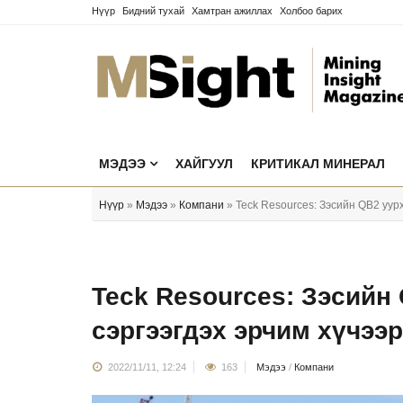
Нүүр
Бидний тухай
Хамтран ажиллах
Холбоо барих
МЭДЭЭ
ХАЙГУУЛ
КРИТИКАЛ МИНЕРАЛ
Нүүр
»
Мэдээ
»
Компани
» Teck Resources: Зэсийн QB2 уурх
Teck Resources: Зэсийн
сэргээгдэх эрчим хүчээр
2022/11/11, 12:24
163
Мэдээ
/
Компани