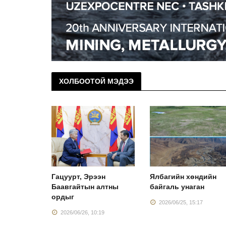
ХОЛБООТОЙ МЭДЭЭ
Монголын
Гацуурт, Эрээн
Ялбагийн хөндийн
Баавгайтын алтны
байгаль унаган
ордыг
:38
2026/06/25, 15:17
2026/06/26, 10:19