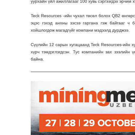
уурхайн үйл ажиллагааг 100 хувь сэргээгдэх эрчим 
Teck Resources -ийн чухал төсөл болох QB2 өнгөр
эцэс гэхэд анхны зэсээ гаргана гэж байгааг ч
хойшлогдож магадгүйг компани мэдээлд дурджээ.
Сүүлийн 12 сарын хугацаанд Teck Resources-ийн х
хүрч тэмдэглэгдсэн. Тус компанийн зах зээлийн ү
байна.