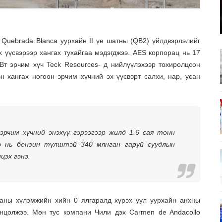
Quebrada Blanca уурхайн II үе шатны (QB2) үйлдвэрлэлийг
х үүсвэрээр хангах тухайгаа мэдэгджээ. AES корпорац нь 17
Вт эрчим хүч Teck Resources- д нийлүүлэхээр тохиролцсон
 хангах ногоон эрчим хүчний эх үүсвэрт салхи, нар, усан
эрчим хүчний энэхүү гэрээгээр жилд 1.6 сая тонн
нэ нь бензин түлштэй 340 мянган гаруй суудлын
цэх гэнэ.
ааны хүлэмжийн хийн 0 ялгаралд хүрэх уул уурхайн анхны
онцолжээ. Мөн тус компани Чили дэх Carmen de Andacollo