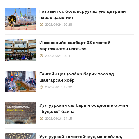
Газрын тос боловсруулах үйлдвэрийн
нэрэх цамхгийг
2026/06/24, 10:28
Инженерийн салбарт 33 эмэгтэй
мэргэжилтэн нэгджээ
2026/06/24, 09:41
Гангийн цогцолбор барих төсөлд
шалгарсан хоёр
2026/06/17, 17:32
Уул уурхайн салбарын бодлогын орчин
“буцалж” байна
2026/06/16, 14:15
Уул уурхайн эмэгтэйчүүд манлайлал,