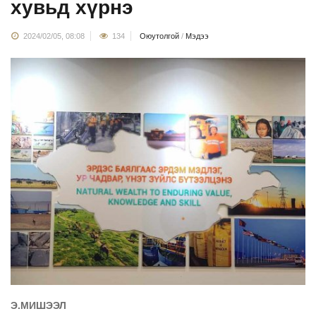
хувьд хүрнэ
2024/02/05, 08:08
134
Оюутолгой
/
Мэдээ
Э.МИШЭЭЛ