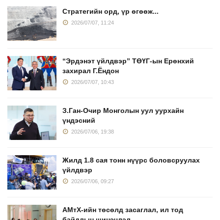
Стратегийн орд, үр өгөөж...
2026/07/07, 11:24
“Эрдэнэт үйлдвэр” ТӨҮГ-ын Ерөнхий
захирал Г.Ёндон
2026/07/07, 10:43
З.Ган-Очир Монголын уул уурхайн
үндэсний
2026/07/06, 19:38
Жилд 1.8 сая тонн нүүрс боловсруулах
үйлдвэр
2026/07/06, 09:27
АМтХ-ийн төсөлд засаглал, ил тод
байдлын шинэчлэл