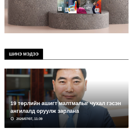
ШИНЭ МЭДЭЭ
19 төрлийн ашигт малтмалыг чухал гэсэн
ангилалд оруулж зарлана
2026/07/07, 11:39