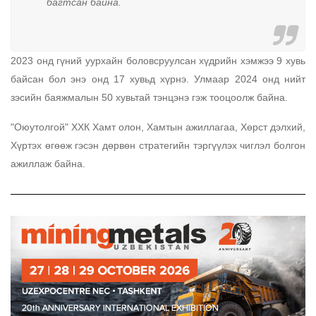
багтсан байна.
2023 онд гүний уурхайн боловсруулсан хүдрийн хэмжээ 9 хувь
байсан бол энэ онд 17 хувьд хүрнэ. Улмаар 2024 онд нийт
зэсийн баяжмалын 50 хувьтай тэнцэнэ гэж тооцоолж байна.
"Оюутолгой" ХХК Хамт олон, Хамтын ажиллагаа, Хөрст дэлхий,
Хүртэх өгөөж гэсэн дөрвөн стратегийн тэргүүлэх чиглэл болгон
ажиллаж байна.