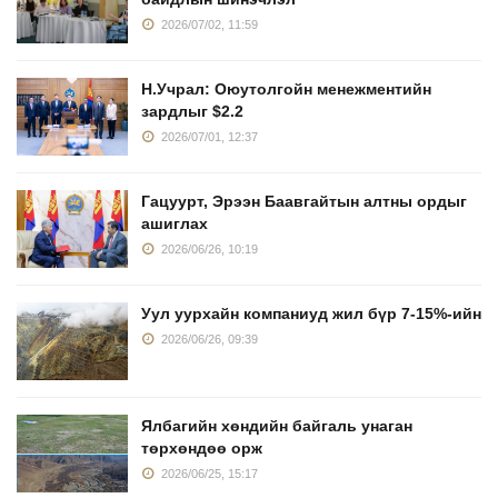
2026/07/02, 11:59
Н.Учрал: Оюутолгойн менежментийн
зардлыг $2.2
2026/07/01, 12:37
Гацуурт, Эрээн Баавгайтын алтны ордыг
ашиглах
2026/06/26, 10:19
Уул уурхайн компаниуд жил бүр 7-15%-ийн
2026/06/26, 09:39
Ялбагийн хөндийн байгаль унаган
төрхөндөө орж
2026/06/25, 15:17