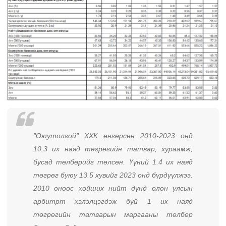
"Оюутолгой" ХХК өнгөрсөн 2010-2023 онд
10.3 их наяд төгрөгийн татвар, хураамж,
бусад төлбөрийг төлсөн. Үүний 1.4 их наяд
төгрөг буюу 13.5 хувийг 2023 онд бүрдүүлжээ.
2010 оноос хойших нийт дүнд олон улсын
арбитрт хэлэлцэгдэж буй 1 их наяд
төгрөгийн татварын маргааны төлбөр