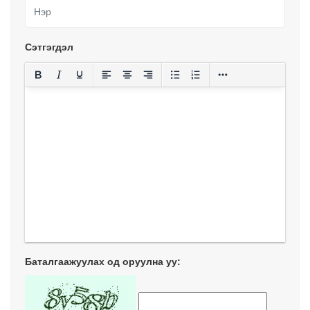
Сэтгэгдэл
Баталгаажуулах од оруулна уу: