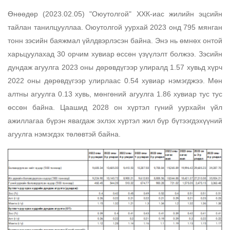
Өнөөдөр (2023.02.05) "Оюутолгой" ХХК-иас жилийн эцсийн
тайлан танилцууллаа. Оюутолгой уурхай 2023 онд 795 мянган
тонн зэсийн баяжмал үйлдвэрлэсэн байна. Энэ нь өмнөх онтой
харьцуулахад 30 орчим хувиар өссөн үзүүлэлт болжээ. Зэсийн
дундаж агуулга 2023 оны дөрөвдүгээр улиралд 1.57 хувьд хүрч
2022 оны
дөрөвдүгээр
улирлаас 0.54 хувиар нэмэгджээ. Мөн
алтны агуулга 0.13 хувь, мөнгөний агуулга 1.86 хувиар тус тус
өссөн байна. Цаашид 2028 он хүртэл гүний уурхайн үйл
ажиллагаа бүрэн явагдаж эхлэх хүртэл жил бүр бүтээгдэхүүний
агуулга нэмэгдэх төлөвтэй байна.