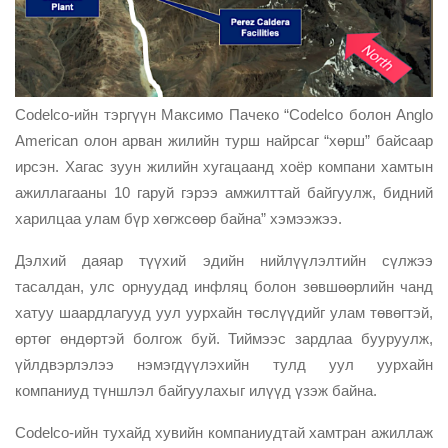
Codelco-ийн тэргүүн Максимо Пачеко “Codelco болон Anglo
American олон арван жилийн турш найрсаг “хөрш” байсаар
ирсэн. Хагас зуун жилийн хугацаанд хоёр компани хамтын
ажиллагааны 10 гаруй гэрээ амжилттай байгуулж, бидний
харилцаа улам бүр хөгжсөөр байна” хэмээжээ.
Дэлхий даяар түүхий эдийн нийлүүлэлтийн сүлжээ
тасалдан, улс орнуудад инфляц болон зөвшөөрлийн чанд
хатуу шаардлагууд уул уурхайн төслүүдийг улам төвөгтэй,
өртөг өндөртэй болгож буй. Тиймээс зардлаа бууруулж,
үйлдвэрлэлээ нэмэгдүүлэхийн тулд уул уурхайн
компаниуд түншлэл байгуулахыг илүүд үзэж байна.
Codelco-ийн тухайд хувийн компаниудтай хамтран ажиллаж