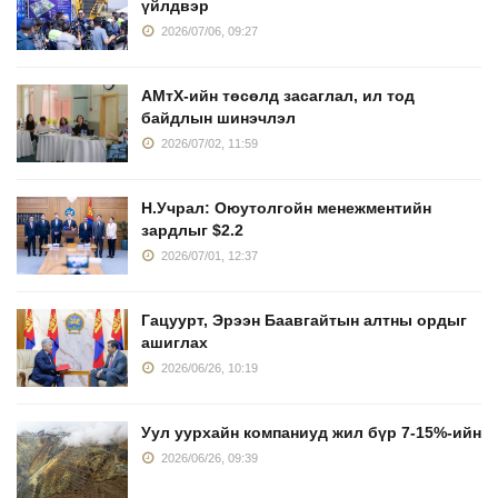
үйлдвэр
2026/07/06, 09:27
АМтХ-ийн төсөлд засаглал, ил тод
байдлын шинэчлэл
2026/07/02, 11:59
Н.Учрал: Оюутолгойн менежментийн
зардлыг $2.2
2026/07/01, 12:37
Гацуурт, Эрээн Баавгайтын алтны ордыг
ашиглах
2026/06/26, 10:19
Уул уурхайн компаниуд жил бүр 7-15%-ийн
2026/06/26, 09:39