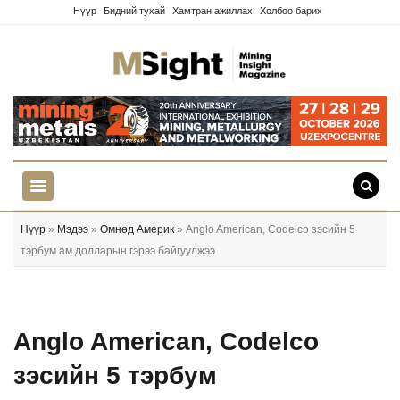
Нүүр
Бидний тухай
Хамтран ажиллах
Холбоо барих
Нүүр
»
Мэдээ
»
Өмнөд Америк
» Anglo American, Codelco зэсийн 5
тэрбум ам.долларын гэрээ байгуулжээ
Anglo American, Codelco
зэсийн 5 тэрбум