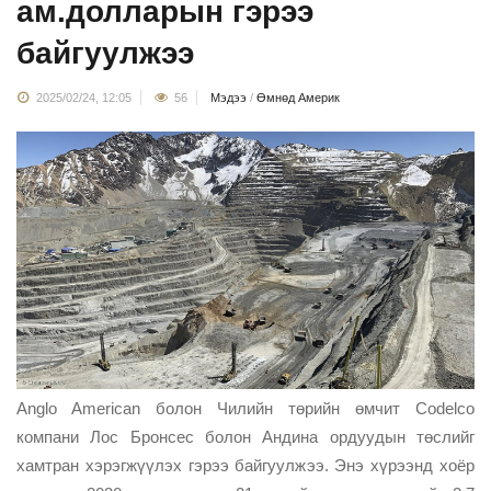
ам.долларын гэрээ
байгуулжээ
2025/02/24, 12:05
56
Мэдээ
/
Өмнөд Америк
Anglo American болон Чилийн төрийн өмчит Codelco
компани Лос Бронсес болон Андина ордуудын төслийг
хамтран хэрэгжүүлэх гэрээ байгуулжээ. Энэ хүрээнд хоёр