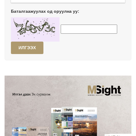
Баталгаажуулах од оруулна уу:
ИЛГЭЭХ