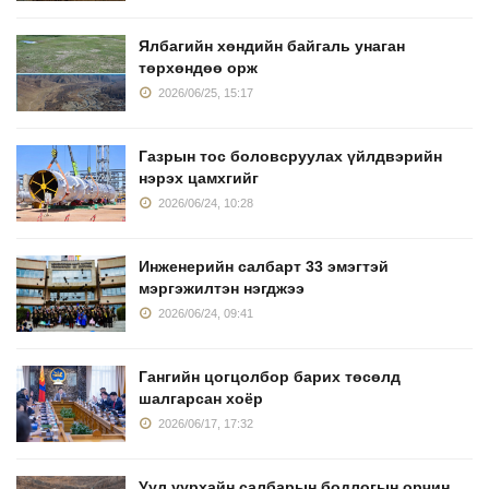
Ялбагийн хөндийн байгаль унаган
төрхөндөө орж
2026/06/25, 15:17
Газрын тос боловсруулах үйлдвэрийн
нэрэх цамхгийг
2026/06/24, 10:28
Инженерийн салбарт 33 эмэгтэй
мэргэжилтэн нэгджээ
2026/06/24, 09:41
Гангийн цогцолбор барих төсөлд
шалгарсан хоёр
2026/06/17, 17:32
Уул уурхайн салбарын бодлогын орчин