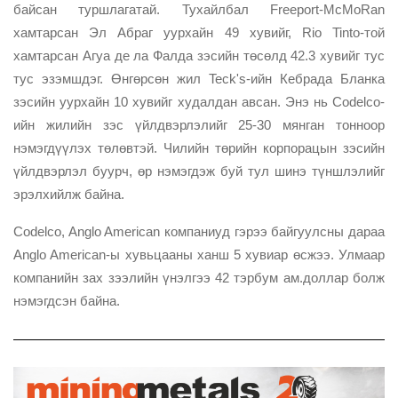
байсан туршлагатай. Тухайлбал Freeport-McMoRan
хамтарсан Эл Абраг уурхайн 49 хувийг, Rio Tinto-той
хамтарсан Агуа де ла Фалда зэсийн төсөлд 42.3 хувийг тус
тус эзэмшдэг. Өнгөрсөн жил Teck's-ийн Кебрада Бланка
зэсийн уурхайн 10 хувийг худалдан авсан. Энэ нь Codelco-
ийн жилийн зэс үйлдвэрлэлийг 25-30 мянган тонноор
нэмэгдүүлэх төлөвтэй. Чилийн төрийн корпорацын зэсийн
үйлдвэрлэл буурч, өр нэмэгдэж буй тул шинэ түншлэлийг
эрэлхийлж байна.
Codelco, Anglo American компаниуд гэрээ байгуулсны дараа
Anglo American-ы хувьцааны ханш 5 хувиар өсжээ. Улмаар
компанийн зах зээлийн үнэлгээ 42 тэрбум ам.доллар болж
нэмэгдсэн байна.