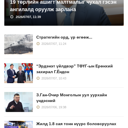
19 төрлийн ашигт малтмалыг чухал гэсэн
ангилалд оруулж зарлана
2026/07/07, 11:39
Стратегийн орд, үр өгөөж...
2026/07/07, 11:24
“Эрдэнэт үйлдвэр” ТӨҮГ-ын Ерөнхий
захирал Г.Ёндон
2026/07/07, 10:43
З.Ган-Очир Монголын уул уурхайн
үндэсний
2026/07/06, 19:38
Жилд 1.8 сая тонн нүүрс боловсруулах