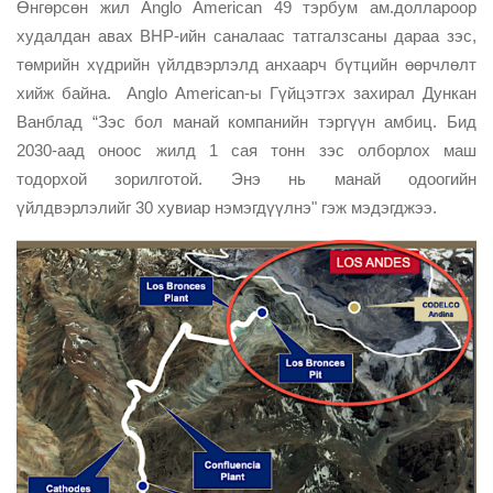
Өнгөрсөн жил Anglo American 49 тэрбум ам.доллароор
худалдан авах BHP-ийн саналаас татгалзсаны дараа зэс,
төмрийн хүдрийн үйлдвэрлэлд анхаарч бүтцийн өөрчлөлт
хийж байна. Anglo American-ы Гүйцэтгэх захирал Дункан
Ванблад “Зэс бол манай компанийн тэргүүн амбиц. Бид
2030-аад оноос жилд 1 сая тонн зэс олборлох маш
тодорхой зорилготой. Энэ нь манай одоогийн
үйлдвэрлэлийг 30 хувиар нэмэгдүүлнэ" гэж мэдэгджээ.