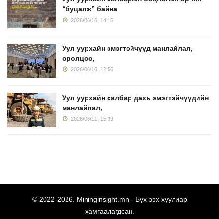
“буцалж” байна
2026/06/16, 14:15
Уул уурхайн эмэгтэйчүүд манлайлал,
оролцоо,
2026/06/16, 12:56
Уул уурхайн салбар дахь эмэгтэйчүүдийн
манлайлал,
2026/06/11, 15:39
© 2022-
2026.
Mininginsight.mn
- Бүх эрх хуулиар
хамгаалагдсан.