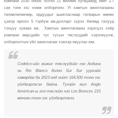
компани 2030 оноос эхлэн 21 жилийн хугацаанд нийт 2.7
сая тонн зэс нэмж олборлоно. Уг хамтын ажиллагааны
төлөвлөгөөгөөр, ордуудыг ашигласнаар татварын өмнөх
цэвэр орлого 5 тэрбум ам.долларт хүрэх бөгөөд талууд
тэнцүү хуваах аж. Хамтын ажиллагааны зэрэгцээ хоёр
компани өөрсдийн тус тусын төслүүдийг хэрэгжүүлж,
олборлолтын үйл ажиллагааг хэвээр явуулах юм.
Codelco-ийн жижиг төслүүдийн нэг Андина
нь Rio Blanco болон Sur Sur уурхайг
хамардаг ба 2023 онд нийт 164,500 тонн зэс
үйлдвэрлэсэн байна. Тухайн жил Anglo
American-ы гол төслийн нэг Los Bronces 215
мянган тонн зэс үйлдвэрлэжээ.