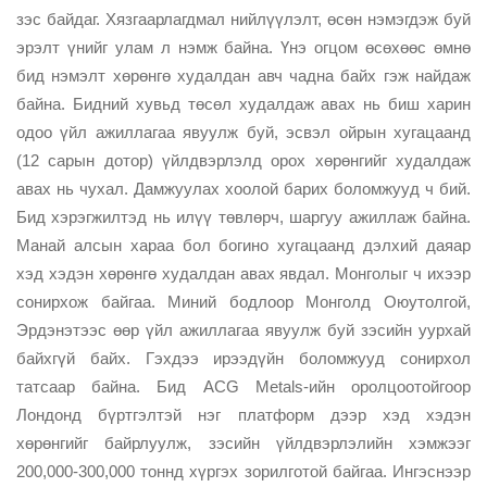
зэс байдаг. Хязгаарлагдмал нийлүүлэлт, өсөн нэмэгдэж буй
эрэлт үнийг улам л нэмж байна. Үнэ огцом өсөхөөс өмнө
бид нэмэлт хөрөнгө худалдан авч чадна байх гэж найдаж
байна. Бидний хувьд төсөл худалдаж авах нь биш харин
одоо үйл ажиллагаа явуулж буй, эсвэл ойрын хугацаанд
(12 сарын дотор) үйлдвэрлэлд орох хөрөнгийг худалдаж
авах нь чухал. Дамжуулах хоолой барих боломжууд ч бий.
Бид хэрэгжилтэд нь илүү төвлөрч, шаргуу ажиллаж байна.
Манай алсын хараа бол богино хугацаанд дэлхий даяар
хэд хэдэн хөрөнгө худалдан авах явдал. Монголыг ч ихээр
сонирхож байгаа. Миний бодлоор Монголд Оюутолгой,
Эрдэнэтээс өөр үйл ажиллагаа явуулж буй зэсийн уурхай
байхгүй байх. Гэхдээ ирээдүйн боломжууд сонирхол
татсаар байна. Бид ACG Metals-ийн оролцоотойгоор
Лондонд бүртгэлтэй нэг платформ дээр хэд хэдэн
хөрөнгийг байрлуулж, зэсийн үйлдвэрлэлийн хэмжээг
200,000-300,000 тоннд хүргэх зорилготой байгаа. Ингэснээр