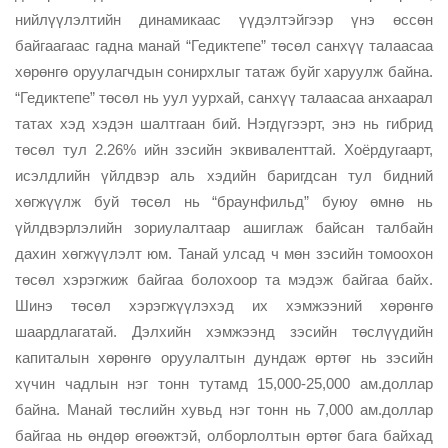
нийлүүлэлтийн динамикаас үүдэлтэйгээр үнэ өссөн
байгаагаас гадна манай “Гедиктепе” төсөл санхүү талаасаа
хөрөнгө оруулагчдын сонирхлыг татаж буйг харуулж байна.
“Гедиктепе” төсөл нь уул уурхай, санхүү талаасаа анхаарал
татах хэд хэдэн шалтгаан бий. Нэгдүгээрт, энэ нь гибрид
төсөл тул 2.26% ийн зэсийн эквиваленттай. Хоёрдугаарт,
исэлдлийн үйлдвэр аль хэдийн баригдсан тул бидний
хөгжүүлж буй төсөл нь “браунфильд” буюу өмнө нь
үйлдвэрлэлийн зориулалтаар ашиглаж байсан талбайн
дахин хөгжүүлэлт юм. Танай улсад ч мөн зэсийн томоохон
төсөл хэрэгжиж байгаа болохоор та мэдэж байгаа байх.
Шинэ төсөл хэрэгжүүлэхэд их хэмжээний хөрөнгө
шаардлагатай. Дэлхийн хэмжээнд зэсийн төслүүдийн
капиталын хөрөнгө оруулалтын дундаж өртөг нь зэсийн
хүчин чадлын нэг тонн тутамд 15,000-25,000 ам.доллар
байна. Манай төслийн хувьд нэг тонн нь 7,000 ам.доллар
байгаа нь өндөр өгөөжтэй, олборлолтын өртөг бага байхад