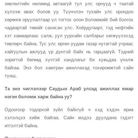
зөвлөлтийн нөлөөнд автаагүй тул улс орнууд ч таатай
хүлээж авах болов уу. Түүнчлэн тухайн улс орондоо
хөрөнгө оруулалтаар үл тогтох олон боломжийг бий болгох
чадвартай төвийг сахисан улс. Хоёрдугаарт, тэд нефтийн
хэт хамаарлаас салж, уул уурхайн салбарыг хөгжүүлэхэд
төвлөрч байна. Тус улс өргөн уудам газар нутагтай учраас
хайгуулын ажлууд үр дүнтэй байх нь гарцаагүй. Тэдний
зоригтой бөгөөд хүчтэй хандлагыг би хувьдаа үнэлж
байгаа. Энэ бол хамтран ажиллахад тохиромжтой сайн
түнш.
Та энэ чиглэлээр Саудын Араб улсад ажиллах ямар
нэгэн боломж харж байна уу?
Одоогоор тодорхой зүйл байхгүй ч хэд хэдэн яриа
хэлэлцээ хийж байгаа. Сайн мэдээ дуулдана гэдэгт
итгэлтэй байна.