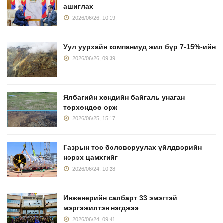
ашиглах
2026/06/26, 10:19
Уул уурхайн компаниуд жил бүр 7-15%-ийн
2026/06/26, 09:39
Ялбагийн хөндийн байгаль унаган
төрхөндөө орж
2026/06/25, 15:17
Газрын тос боловсруулах үйлдвэрийн
нэрэх цамхгийг
2026/06/24, 10:28
Инженерийн салбарт 33 эмэгтэй
мэргэжилтэн нэгджээ
2026/06/24, 09:41