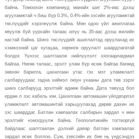
байна. Томоохон компаниуд манайх шиг 2%-иас дээш
агууламжтай ч биш бүр 0.3%, 0.4%-ийн зэсийн агууламжтай
төслүүдийг хэрэгжүүлж байна. Мөн одоо үйл ажиллагаа
явуулж буй уурхайн талаас илүү нь 35-аас дээш жилийн
настай байна. Шинэ төслүүдийг ашиглалтад оруулахад их
хэмжээний цаг хугацаа, хөрөнгө оруулалт шаардлагатай
болдог. Үүнээс шалтгаалж нийлүүлэлт хязгаарлагдмал
байгаа. Нөгөө талаас, эрэлт улам бүр өсөж байгаа бөгөөд
зөвхөн барилга, цахилгаан утас гэх мэт уламжлалт
салбаруудаас гадна хиймэл оюун ухааны дата төв зэрэг
шинэ салбарууд эрэлтийг өдөөж байна. Дата төвүүд бол
ердөө л зэс кабель юм. Цахилгаан автомашин үйлдвэрлэл
уламжлалт автомашинтай харьцуулахад дөрөв дахин их
зэс шаарддаг. Батлан хамгаалах салбарын зардал ч мөн
эрэлтийг нэмэгдүүлж байна. Геополитикийн тогтворгүй
байдлаас шалтгаалан дэлхий даяар батлан хамгаалах
зардал өсөх боллоо. Сум, зэвсгийн их бие нь үндсэндээ