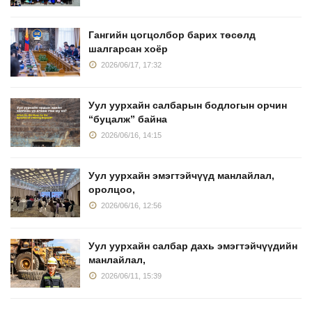
Гангийн цогцолбор барих төсөлд
шалгарсан хоёр
2026/06/17, 17:32
Уул уурхайн салбарын бодлогын орчин
“буцалж” байна
2026/06/16, 14:15
Уул уурхайн эмэгтэйчүүд манлайлал,
оролцоо,
2026/06/16, 12:56
Уул уурхайн салбар дахь эмэгтэйчүүдийн
манлайлал,
2026/06/11, 15:39