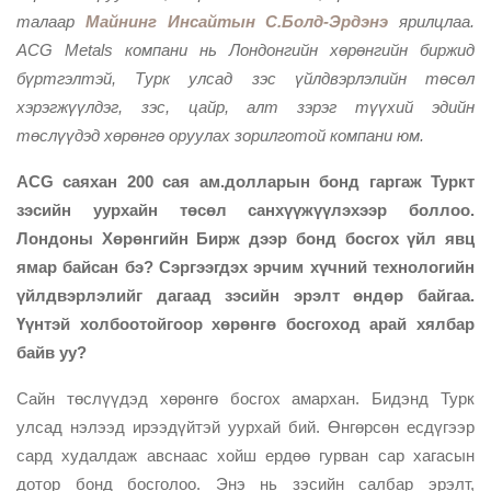
талаар
Майнинг Инсайтын С.Болд-Эрдэнэ
ярилцлаа.
ACG Metals компани нь Лондонгийн хөрөнгийн биржид
бүртгэлтэй, Турк улсад зэс үйлдвэрлэлийн төсөл
хэрэгжүүлдэг, зэс, цайр, алт зэрэг түүхий эдийн
төслүүдэд хөрөнгө оруулах зорилготой компани юм.
ACG саяхан 200 сая ам.долларын бонд гаргаж Туркт
зэсийн уурхайн төсөл санхүүжүүлэхээр боллоо.
Лондоны Хөрөнгийн Бирж дээр бонд босгох үйл явц
ямар байсан бэ? Сэргээгдэх эрчим хүчний технологийн
үйлдвэрлэлийг дагаад зэсийн эрэлт өндөр байгаа.
Үүнтэй холбоотойгоор хөрөнгө босгоход арай хялбар
байв уу?
Сайн төслүүдэд хөрөнгө босгох амархан. Бидэнд Турк
улсад нэлээд ирээдүйтэй уурхай бий. Өнгөрсөн есдүгээр
сард худалдаж авснаас хойш ердөө гурван сар хагасын
дотор бонд босголоо. Энэ нь зэсийн салбар эрэлт,