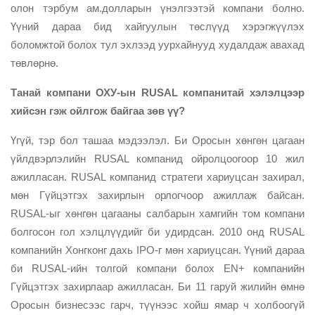
олон тэрбум ам.долларын үнэлгээтэй компани болно.
Үүний дараа бид хайгуулын төслүүд хэрэгжүүлэх
боломжтой болох тул эхлээд уурхайнууд худалдаж авахад
төвлөрнө.
Танай компани ОХУ-ын RUSAL компанитай хэлэлцээр
хийсэн гэж ойлгож байгаа зөв үү?
Үгүй, тэр бол ташаа мэдээлэл. Би Оросын хөнгөн цагаан
үйлдвэрлэлийн RUSAL компанид ойролцоогоор 10 жил
ажилласан. RUSAL компанид стратеги хариуцсан захирал,
мөн Гүйцэтгэх захирлын орлогчоор ажиллаж байсан.
RUSAL-ыг хөнгөн цагааны салбарын хамгийн том компани
болгосон гол хэлцлүүдийг би удирдсан. 2010 онд RUSAL
компанийн Хонгконг дахь IPO-г мөн хариуцсан. Үүний дараа
би RUSAL-ийн толгой компани болох EN+ компанийн
Гүйцэтгэх захирлаар ажилласан. Би 11 гаруй жилийн өмнө
Оросын бизнесээс гарч, түүнээс хойш ямар ч холбоогүй