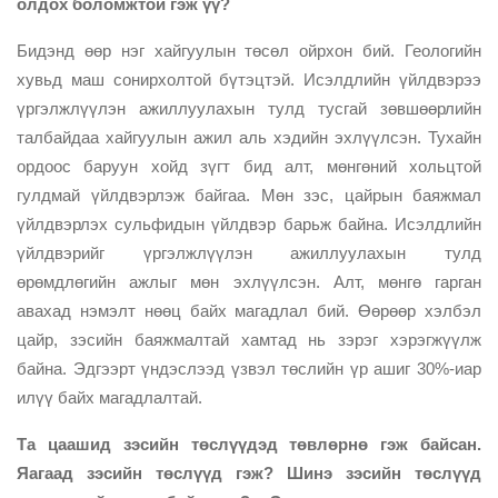
олдох боломжтой гэж үү?
Бидэнд өөр нэг хайгуулын төсөл ойрхон бий. Геологийн
хувьд маш сонирхолтой бүтэцтэй. Исэлдлийн үйлдвэрээ
үргэлжлүүлэн ажиллуулахын тулд тусгай зөвшөөрлийн
талбайдаа хайгуулын ажил аль хэдийн эхлүүлсэн. Тухайн
ордоос баруун хойд зүгт бид алт, мөнгөний хольцтой
гулдмай үйлдвэрлэж байгаа. Мөн зэс, цайрын баяжмал
үйлдвэрлэх сульфидын үйлдвэр барьж байна. Исэлдлийн
үйлдвэрийг үргэлжлүүлэн ажиллуулахын тулд
өрөмдлөгийн ажлыг мөн эхлүүлсэн. Алт, мөнгө гарган
авахад нэмэлт нөөц байх магадлал бий. Өөрөөр хэлбэл
цайр, зэсийн баяжмалтай хамтад нь зэрэг хэрэгжүүлж
байна. Эдгээрт үндэслээд үзвэл төслийн үр ашиг 30%-иар
илүү байх магадлалтай.
Та цаашид зэсийн төслүүдэд төвлөрнө гэж байсан.
Яагаад зэсийн төслүүд гэж? Шинэ зэсийн төслүүд