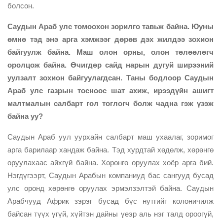
болсон.
Саудын Араб улс томоохон зорилго тавьж байна. Юуны
өмнө тэд энэ арга хэмжээг дөрөв дэх жилдээ зохион
байгуулж байна. Маш олон орны, олон төлөөлөгч
оролцож байна. Өчигдөр сайд нарын дугуй ширээний
уулзалт зохион байгуулагдсан. Таны бодлоор Саудын
Араб улс газрын тосноос шат ахиж, ирээдүйн ашигт
малтмалын салбарт гол тоглогч болж чадна гэж үзэж
байна уу?
Саудын Араб уул уурхайн салбарт маш ухаалаг, зоримог
арга барилаар хандаж байна. Тэд хурдтай хөдөлж, хөрөнгө
оруулахаас айхгүй байна. Хөрөнгө оруулах хоёр арга бий.
Нэгдүгээрт, Саудын Арабын компаниуд бас сангууд бусад
улс оронд хөрөнгө оруулах эрмэлзэлтэй байна. Саудын
Арабчууд Африк зэрэг бусад бүс нутгийг колоничилж
байсан түүх үгүй, хүйтэн дайны үеэр аль нэг талд ороогүй,