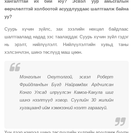
хангалттай их бий юу? Эсвэл уур амьсгалын
өөрчлөлттэй холбоотой асуудлуудаас шалтгаалж байна
уу?
Суурь хүчин зүйлс, зах зээлийн нөхцөл байдлаас
шалтгаалаад надад зэс таалагддаг. Суурь хүчин зүйл гэдэг
нь эрэлт, нийлүүлэлт. Нийлүүлэлтийн хувьд таны
хэлсэнчлэн, шинэ төслүүд маш цөөн.
Монголын Оюутолгой, эсвэл Роберт
Фрийдландын Бүгд Найрамдах Ардчилсан
Конго Улсад илрүүлсэн Камоа-Какула шиг
шинэ нээлтүүд ховор. Сүүлийн 30 жилийн
хугацаанд ийм хэмжээний нээлт гараагүй.
Үүн дээр нэмээд шинэ төслүүдийн хүдрийн агууламж буурч