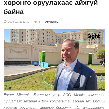
хөрөнгө оруулахаас айхгүй
байна
2025/01/31, 12:39
6
Ярилцлага
Future Minerals Forum-ын үеэр ACG Metals компанийн
Гүйцэтгэх захирал Artem Volynets-тэй зэсийн зах зээлийн
хөрөнгө оруулалт, хөрөнгө босголт, үйл ажиллагааны