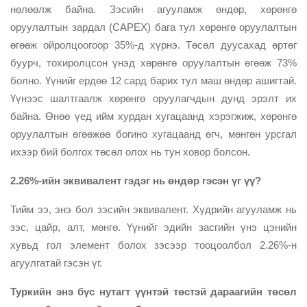
нөлөөлж байна. Зэсийн агууламж өндөр, хөрөнгө
оруулалтын зардал (CAPEX) бага тул хөрөнгө оруулалтын
өгөөж ойролцоогоор 35%-д хүрнэ. Төсөл дуусахад өртөг
буурч, тохиролцсон үнэд хөрөнгө оруулалтын өгөөж 73%
болно. Үүнийг ердөө 12 сард барих тул маш өндөр ашигтай.
Үүнээс шалтгаалж хөрөнгө оруулагчдын дунд эрэлт их
байна. Өнөө үед ийм хурдан хугацаанд хэрэгжиж, хөрөнгө
оруулалтын өгөөжөө богино хугацаанд өгч, мөнгөн урсгал
ихээр бий болгох төсөл олох нь тун ховор болсон.
2.26%-ийн эквивалент гэдэг нь өндөр гэсэн үг үү?
Тийм ээ, энэ бол зэсийн эквивалент. Хүдрийн агууламж нь
зэс, цайр, алт, мөнгө. Үүнийг эдийн засгийн үнэ цэнийн
хувьд гол элемент болох зэсээр тооцоолбол 2.26%-н
агуулгатай гэсэн үг.
Туркийн энэ бүс нутагт үүнтэй төстэй дараагийн төсөл