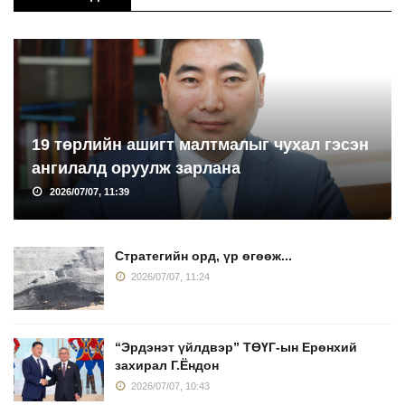
19 төрлийн ашигт малтмалыг чухал гэсэн
ангилалд оруулж зарлана
2026/07/07, 11:39
Стратегийн орд, үр өгөөж...
2026/07/07, 11:24
“Эрдэнэт үйлдвэр” ТӨҮГ-ын Ерөнхий
захирал Г.Ёндон
2026/07/07, 10:43