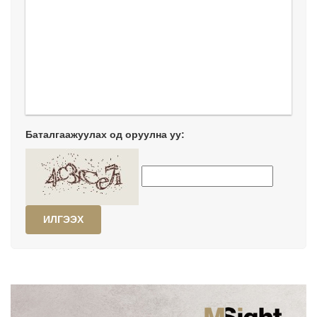
Баталгаажуулах од оруулна уу:
ИЛГЭЭХ