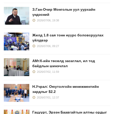
З.Ган-Очир Монголын уул уурхайн
үндэсний
2026/07/06, 19:38
Жилд 1.8 сая тонн нүүрс боловсруулах
үйлдвэр
2026/07/06, 09:27
АМтХ-ийн төсөлд засаглал, ил тод
байдлын шинэчлэл
2026/07/02, 11:59
Н.Учрал: Оюутолгойн менежментийн
зардлыг $2.2
2026/07/01, 12:37
Гацуурт, Эрээн Баавгайтын алтны ордыг