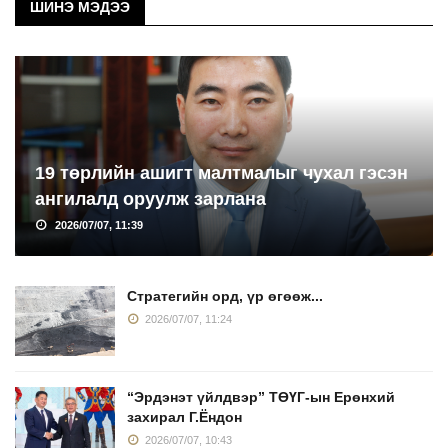
ШИНЭ МЭДЭЭ
19 төрлийн ашигт малтмалыг чухал гэсэн
ангилалд оруулж зарлана
2026/07/07, 11:39
Стратегийн орд, үр өгөөж...
2026/07/07, 11:24
“Эрдэнэт үйлдвэр” ТӨҮГ-ын Ерөнхий
захирал Г.Ёндон
2026/07/07, 10:43