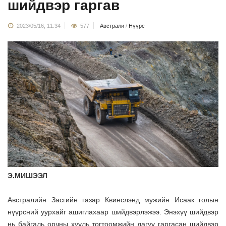
шийдвэр гаргав
2023/05/16, 11:34
577
Австрали
/
Нүүрс
Э.МИШЭЭЛ
Австралийн Засгийн газар Квинслэнд мужийн Исаак голын
нүүрсний уурхайг ашиглахаар шийдвэрлэжээ. Энэхүү шийдвэр
нь байгаль орчны хууль тогтоомжийн дагуу гаргасан шийдвэр