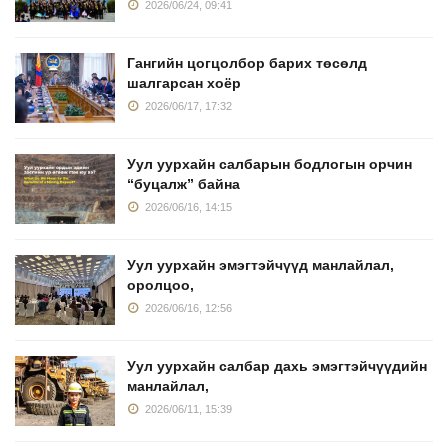
2026/06/24, 09:41
Гангийн цогцолбор барих төсөлд
шалгарсан хоёр
2026/06/17, 17:32
Уул уурхайн салбарын бодлогын орчин
“буцалж” байна
2026/06/16, 14:15
Уул уурхайн эмэгтэйчүүд манлайлал,
оролцоо,
2026/06/16, 12:56
Уул уурхайн салбар дахь эмэгтэйчүүдийн
манлайлал,
2026/06/11, 15:39