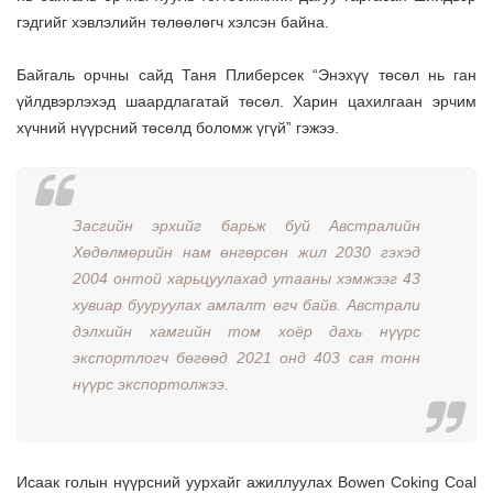
гэдгийг хэвлэлийн төлөөлөгч хэлсэн байна.
Байгаль орчны сайд Таня Плиберсек “Энэхүү төсөл нь ган
үйлдвэрлэхэд шаардлагатай төсөл. Харин цахилгаан эрчим
хүчний нүүрсний төсөлд боломж үгүй” гэжээ.
Засгийн эрхийг барьж буй Австралийн
Хөдөлмөрийн нам өнгөрсөн жил 2030 гэхэд
2004 онтой харьцуулахад утааны хэмжээг 43
хувиар бууруулах амлалт өгч байв. Австрали
дэлхийн хамгийн том хоёр дахь нүүрс
экспортлогч бөгөөд 2021 онд 403 сая тонн
нүүрс экспортолжээ.
Исаак голын нүүрсний уурхайг ажиллуулах Bowen Coking Coal