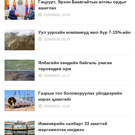
Гацуурт, Эрээн Баавгайтын алтны ордыг
ашиглах
2026/06/26, 10:19
Уул уурхайн компаниуд жил бүр 7-15%-ийн
2026/06/26, 09:39
Ялбагийн хөндийн байгаль унаган
төрхөндөө орж
2026/06/25, 15:17
Газрын тос боловсруулах үйлдвэрийн
нэрэх цамхгийг
2026/06/24, 10:28
Инженерийн салбарт 33 эмэгтэй
мэргэжилтэн нэгджээ