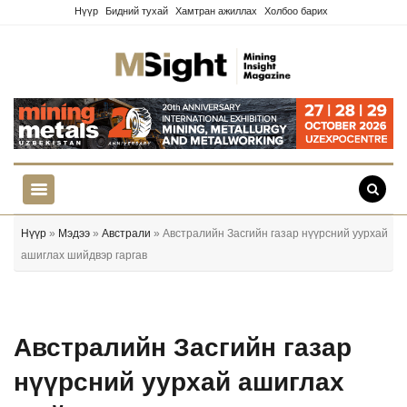
Нүүр
Бидний тухай
Хамтран ажиллах
Холбоо барих
Нүүр
»
Мэдээ
»
Австрали
» Австралийн Засгийн газар нүүрсний уурхай
ашиглах шийдвэр гаргав
Австралийн Засгийн газар
нүүрсний уурхай ашиглах