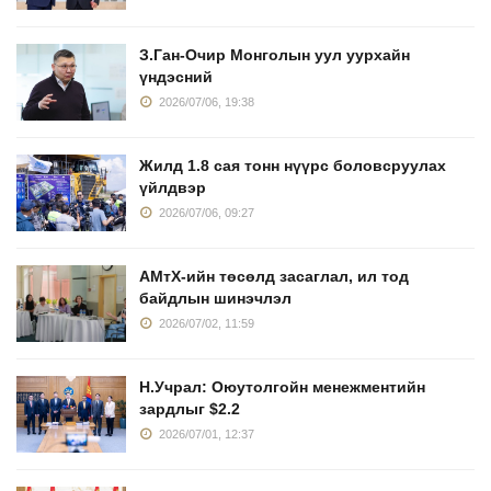
З.Ган-Очир Монголын уул уурхайн
үндэсний
2026/07/06, 19:38
Жилд 1.8 сая тонн нүүрс боловсруулах
үйлдвэр
2026/07/06, 09:27
АМтХ-ийн төсөлд засаглал, ил тод
байдлын шинэчлэл
2026/07/02, 11:59
Н.Учрал: Оюутолгойн менежментийн
зардлыг $2.2
2026/07/01, 12:37