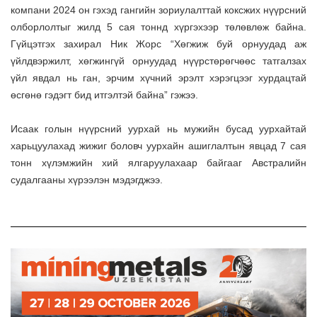
компани 2024 он гэхэд гангийн зориулалттай коксжих нүүрсний
олборлолтыг жилд 5 сая тоннд хүргэхээр төлөвлөж байна.
Гүйцэтгэх захирал Ник Жорс “Хөгжиж буй орнуудад аж
үйлдвэржилт, хөгжингүй орнуудад нүүрстөрөгчөөс татгалзах
үйл явдал нь ган, эрчим хүчний эрэлт хэрэгцээг хурдацтай
өсгөнө гэдэгт бид итгэлтэй байна” гэжээ.
Исаак голын нүүрсний уурхай нь мужийн бусад уурхайтай
харьцуулахад жижиг боловч уурхайн ашиглалтын явцад 7 сая
тонн хүлэмжийн хий ялгаруулахаар байгааг Австралийн
судалгааны хүрээлэн мэдэгджээ.