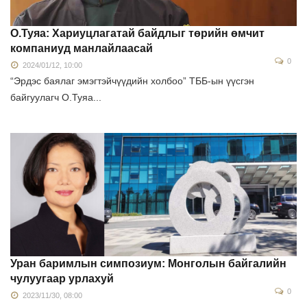
О.Туяа: Хариуцлагатай байдлыг төрийн өмчит
компаниуд манлайлаасай
0
2024/01/12, 10:00
“Эрдэс баялаг эмэгтэйчүүдийн холбоо” ТББ-ын үүсгэн
байгуулагч О.Туяа...
Уран баримлын симпозиум: Монголын байгалийн
чулуугаар урлахуй
0
2023/11/30, 08:00