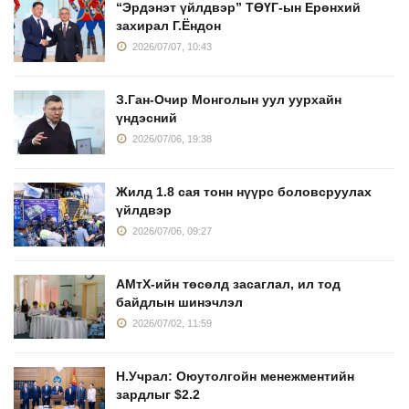
“Эрдэнэт үйлдвэр” ТӨҮГ-ын Ерөнхий
захирал Г.Ёндон
2026/07/07, 10:43
З.Ган-Очир Монголын уул уурхайн
үндэсний
2026/07/06, 19:38
Жилд 1.8 сая тонн нүүрс боловсруулах
үйлдвэр
2026/07/06, 09:27
АМтХ-ийн төсөлд засаглал, ил тод
байдлын шинэчлэл
2026/07/02, 11:59
Н.Учрал: Оюутолгойн менежментийн
зардлыг $2.2