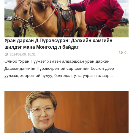
Уран дархан Д.Пүрэвсүрэн: Дэлхийн хамгийн
шилдэг мана Монголд л байдаг
0
2024/02/09, 10:31
Олноо “Уран Пүүжээ” хэмээн алдаршсан уран дархан
Дашвандангийн Пүрэвсүрэнтэй сар шинийн босгон дээр
уулзаж, хөөрөгний чулуу, бэлгэдэл, утга учрын талаар...