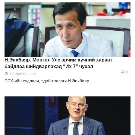
Н.Энхбаяр: Монгол Улс эрчим хүчний хараат
байдлаа шийдвэрлэхэд “Их 7” чухал
0
2023/08/15, 11:38
ССХ-ийн судлаач, эдийн засагч Н.Энхбаяр...