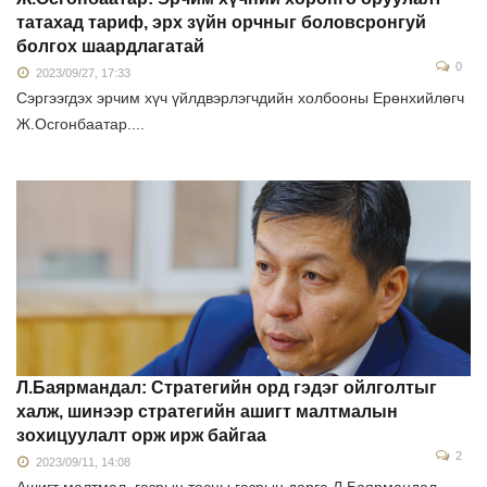
татахад тариф, эрх зүйн орчныг боловсронгуй
болгох шаардлагатай
0
2023/09/27, 17:33
Сэргээгдэх эрчим хүч үйлдвэрлэгчдийн холбооны Ерөнхийлөгч
Ж.Осгонбаатар....
Л.Баярмандал: Стратегийн орд гэдэг ойлголтыг
халж, шинээр стратегийн ашигт малтмалын
зохицуулалт орж ирж байгаа
2
2023/09/11, 14:08
Ашигт малтмал, газрын тосны газрын дарга Л.Баярмандал...