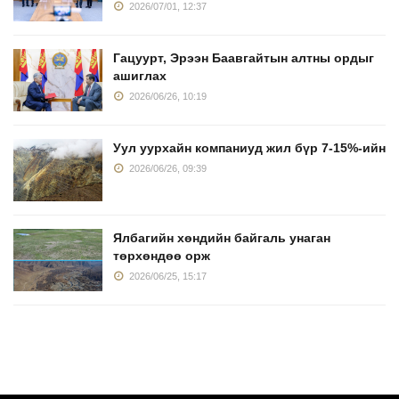
2026/07/01, 12:37
Гацуурт, Эрээн Баавгайтын алтны ордыг
ашиглах
2026/06/26, 10:19
Уул уурхайн компаниуд жил бүр 7-15%-ийн
2026/06/26, 09:39
Ялбагийн хөндийн байгаль унаган
төрхөндөө орж
2026/06/25, 15:17