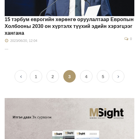
15 тэрбум еврогийн хөрөнгө оруулалтаар Европын
Холбооны 2030 он хүртэлх түүхий эдийн хэрэгцээг
хангана
0
2023/06/20, 12:04
...
1
2
3
4
5