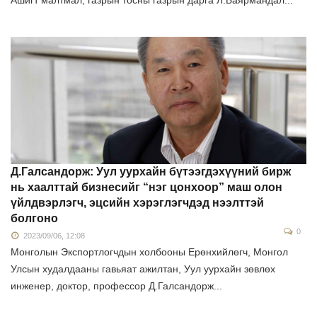
Д.Галсандорж: Уул уурхайн бүтээгдэхүүний бирж
нь хаалттай бизнесийг “нэг цонхоор” маш олон
үйлдвэрлэгч, эцсийн хэрэглэгчдэд нээлттэй
болгоно
0
2023/09/06, 12:08
Монголын Экспортлогчдын холбооны Ерөнхийлөгч, Монгол
Улсын худалдааны гавьяат ажилтан, Уул уурхайн зөвлөх
инженер, доктор, профессор Д.Галсандорж...