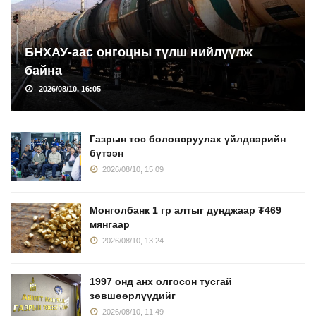
БНХАУ-аас онгоцны түлш нийлүүлж
байна
2026/08/10, 16:05
Газрын тос боловсруулах үйлдвэрийн
бүтээн
2026/08/10, 15:09
Монголбанк 1 гр алтыг дунджаар ₮469
мянгаар
2026/08/10, 13:24
1997 онд анх олгосон тусгай
зөвшөөрлүүдийг
2026/08/10, 11:49