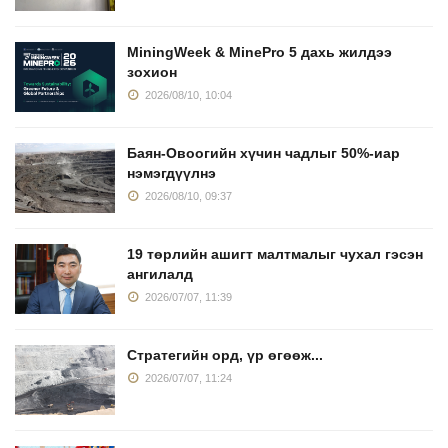
MiningWeek & MinePro 5 дахь жилдээ
зохион
2026/08/10, 10:04
Баян-Овоогийн хүчин чадлыг 50%-иар
нэмэгдүүлнэ
2026/08/10, 09:37
19 төрлийн ашигт малтмалыг чухал гэсэн
ангилалд
2026/07/07, 11:39
Стратегийн орд, үр өгөөж...
2026/07/07, 11:24