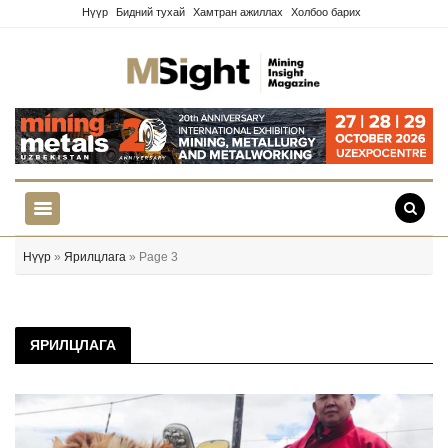
Нүүр
Бидний тухай
Хамтран ажиллах
Холбоо барих
Нүүр
»
Ярилцлага
» Page 3
ЯРИЛЦЛАГА