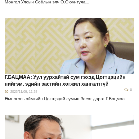
Монгол Улсын Соёлын элч О.Оюунтуяа...
Г.БАЦМАА: Уул уурхайтай сум гэхэд Цогтцэцийн
нийгэм, эдийн засгийн хөгжил хангалтгүй
0
2023/11/09, 11:28
Өмнөговь аймгийн Цогтцэций сумын Засаг дарга Г.Бацмаа...