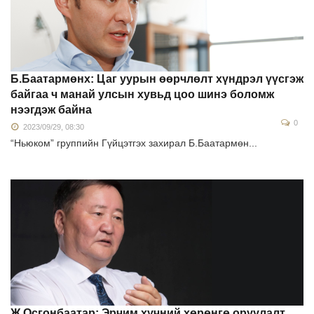
Б.Баатармөнх: Цаг уурын өөрчлөлт хүндрэл үүсгэж
байгаа ч манай улсын хувьд цоо шинэ боломж
нээгдэж байна
0
2023/09/29, 08:30
“Ньюком” группийн Гүйцэтгэх захирал Б.Баатармөн...
Ж.Осгонбаатар: Эрчим хүчний хөрөнгө оруулалт