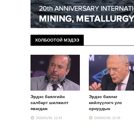
ХОЛБООТОЙ МЭДЭЭ
р
Эрдэс баялгийн
Эрдэс баялаг
салбарт шилжилт
нийлүүлэгч улс
й
явагдаж
орнуудын
:49
2026/01/30, 12:33
2026/01/30, 12:29