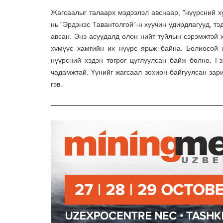
Жагсаалыг талаарх мэдээлэл авснаар, "нүүрсний х
нь “Эрдэнэс Тавантолгой”-н хуучин удирдлагууд, 
авсан. Энэ асуудалд олон нийт туйлын сэрэмжтэй х
хүмүүс хамгийн их нүүрс ярьж байна. Болиосой 
нүүрсний хэдэн төгрөг цуглуулсан байж болно. Гэ
чадамжтай. Үүнийг жагсаал зохион байгуулсан зари
гэв.