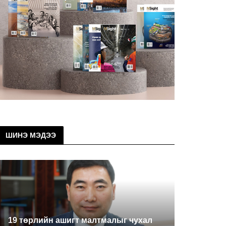
ШИНЭ МЭДЭЭ
19 төрлийн ашигт малтмалыг чухал