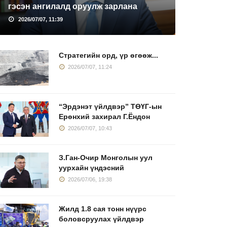
гэсэн ангилалд оруулж зарлана
2026/07/07, 11:39
Стратегийн орд, үр өгөөж...
2026/07/07, 11:24
“Эрдэнэт үйлдвэр” ТӨҮГ-ын
Ерөнхий захирал Г.Ёндон
2026/07/07, 10:43
З.Ган-Очир Монголын уул
уурхайн үндэсний
2026/07/06, 19:38
Жилд 1.8 сая тонн нүүрс
боловсруулах үйлдвэр