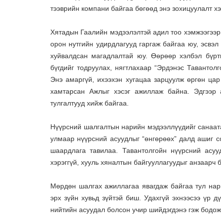
тээврийн компани байгаа бөгөөд энэ зохицуулалт хэ
Хятадын Гаалийн мэдээлэлтэй адил тоо хэмжээгээр 
орон нутгийн удирдлагууд гаргаж байгаа юу, эсвэл
хуйвалдсан магадлалтай юу. Өөрөөр хэлбэл бүртг
бүгдийг тодруулах, нягтлахаар “Эрдэнэс Тавантол
Энэ амаргүй, ихээхэн хугацаа зарцуулж өргөн цар
хамтарсан Ажлыг хэсэг ажиллаж байна. Эдгээр 
тулгалтууд хийж байгаа.
Нүүрсний шалгалтын нарийн мэдээллүүдийг санаата
улмаар нүүрсний асуудлыг “өнгөрөөх” далд ашиг с
шаардлага тавилаа. Тавантолгойн нүүрсний асуу
хэрэггүй, хууль хяналтын байгууллагуудыг анзаарч 
Мөрдөн шалгах ажиллагаа явагдаж байгаа тул нар
эрх зүйн хувьд зүйтэй биш. Удахгүй эхнээсээ үр д
нийтийн асуудал болсон учир шийдэгдэнэ гэж бодож