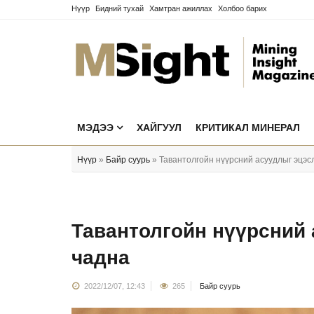
Нүүр
Бидний тухай
Хамтран ажиллах
Холбоо барих
МЭДЭЭ
ХАЙГУУЛ
КРИТИКАЛ МИНЕРАЛ
Нүүр
»
Байр суурь
» Тавантолгойн нүүрсний асуудлыг эцэс
Тавантолгойн нүүрсний
чадна
2022/12/07, 12:43
265
Байр суурь