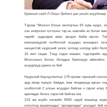
Ерөнхий сайд Л.Оюун-Эрдэнэ цаг үеийн асуудлаар 
Тэрээр "Монгол Улсын экспортын 93 хувь нүүрс, зэ
хэн ноёрхлоо тогтооно тэр нь хамгийн их бэлэн мөн
төрийг худалдаж авах эрсдэл байж ирсэн. Тий
компаниудтай холбоотой асуудал анхаарал тат
нөхцөлтэй нүүрсний үнээс эхлээд нэлээд зүйл бол
16 жил гацав. Тэнд хэдэн машин, тэдгээрийн ар
Монголынх болон Хятадын Баяннуур аймгийнх, э
асуудлууд цаана нь бий.
Нүүрсний борлуулалтын 178 орчим гэрээний сонгон
ард ямар хүмүүс байдаг, яаж тендерүүд авсан гээд
холбоотой 2 улсын асуудал байгаа ч гэрээг илүү 
арилждаг болох хэрэгтэй байгаа юм.
219 аж ахуйн нэгжийн 9000 гаруй машинд нүүрс
олголтод машинуудыг “дугаарладаг” асуудал бий ю