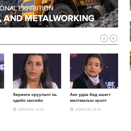
Хөрөнгө оруулалт нь
Анх удаа бид ашигт
Ш
эдийн засгийн
малтмалын эрэлт
с
2026/01/30, 12:26
2026/01/30, 12:19