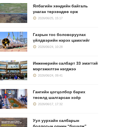
Ялбагийн хөндийн байгаль
унаган төрхөндөө орж
2026/06/25, 15:17
Газрын тос боловсруулах
үйлдвэрийн нэрэх цамхгийг
2026/06/24, 10:28
Инженерийн салбарт 33 эмэгтэй
мэргэжилтэн нэгджээ
2026/06/24, 09:41
Гангийн цогцолбор барих
төсөлд шалгарсан хоёр
2026/06/17, 17:32
Уул уурхайн салбарын
бодлогын орчин “буцалж”