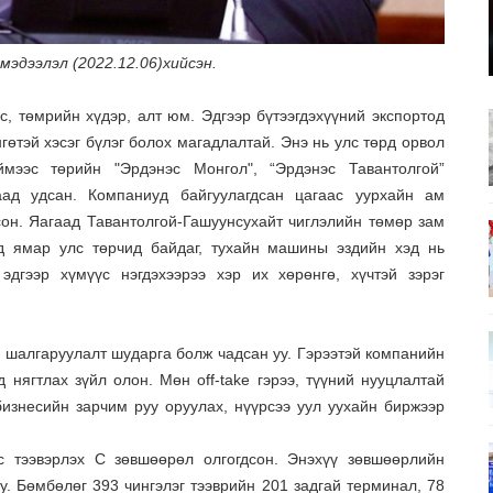
мэдээлэл (2022.12.06)хийсэн.
с, төмрийн хүдэр, алт юм. Эдгээр бүтээгдэхүүний экспортод
гөтэй хэсэг бүлэг болох магадлалтай. Энэ нь улс төрд орвол
мээс төрийн "Эрдэнэс Монгол", “Эрдэнэс Тавантолгой”
аад удсан. Компаниуд байгуулагдсан цагаас уурхайн ам
сон. Яагаад Тавантолгой-Гашуунсухайт чиглэлийн төмөр зам
д ямар улс төрчид байдаг, тухайн машины эздийн хэд нь
дгээр хүмүүс нэгдэхээрээ хэр их хөрөнгө, хүчтэй зэрэг
 шалгаруулалт шударга болж чадсан уу. Гэрээтэй компанийн
 нягтлах зүйл олон. Мөн off-take гэрээ, түүний нууцлалтай
бизнесийн зарчим руу оруулах, нүүрсээ уул уухайн биржээр
 тээвэрлэх С зөвшөөрөл олгогдсон. Энэхүү зөвшөөрлийн
у. Бөмбөлөг 393 чингэлэг тээврийн 201 задгай терминал, 78