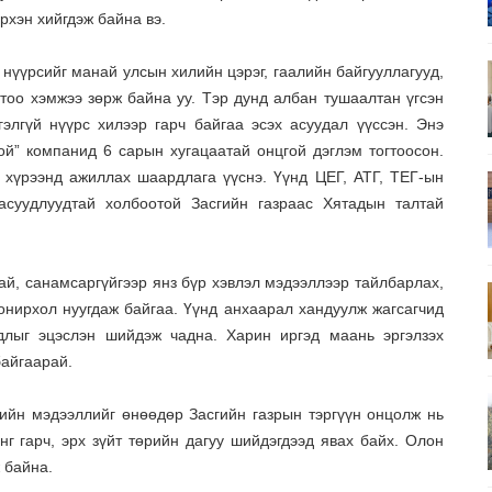
рхэн хийгдэж байна вэ.
нүүрсийг манай улсын хилийн цэрэг, гаалийн байгууллагууд,
 тоо хэмжээ зөрж байна уу. Тэр дунд албан тушаалтан үгсэн
элгүй нүүрс хилээр гарч байгаа эсэх асуудал үүссэн. Энэ
гой” компанид 6 сарын хугацаатай онцгой дэглэм тогтоосон.
 хүрээнд ажиллах шаардлага үүснэ. Үүнд ЦЕГ, АТГ, ТЕГ-ын
асуудлуудтай холбоотой Засгийн газраас Хятадын талтай
й, санамсаргүйгээр янз бүр хэвлэл мэдээллээр тайлбарлах,
онирхол нуугдаж байгаа. Үүнд анхаарал хандуулж жагсагчид
длыг эцэслэн шийдэж чадна. Харин иргэд маань эргэлзэх
байгаарай.
ийн мэдээллийг өнөөдөр Засгийн газрын тэргүүн онцолж нь
үнг гарч, эрх зүйт төрийн дагуу шийдэгдээд явах байх. Олон
 байна.