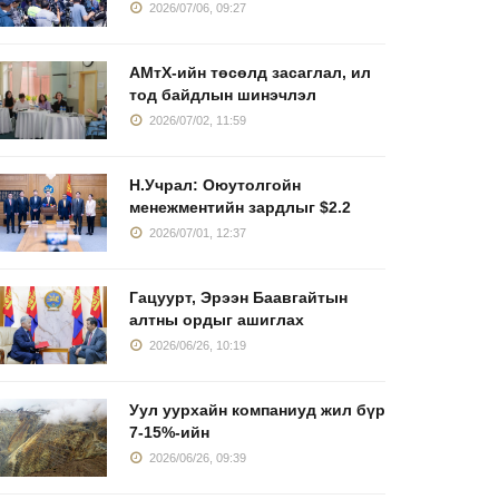
2026/07/06, 09:27
АМтХ-ийн төсөлд засаглал, ил
тод байдлын шинэчлэл
2026/07/02, 11:59
Н.Учрал: Оюутолгойн
менежментийн зардлыг $2.2
2026/07/01, 12:37
Гацуурт, Эрээн Баавгайтын
алтны ордыг ашиглах
2026/06/26, 10:19
Уул уурхайн компаниуд жил бүр
7-15%-ийн
2026/06/26, 09:39