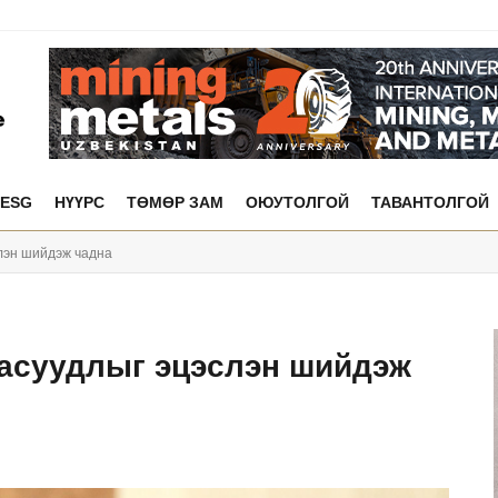
ESG
НҮҮРС
ТӨМӨР ЗАМ
ОЮУТОЛГОЙ
ТАВАНТОЛГОЙ
лэн шийдэж чадна
 асуудлыг эцэслэн шийдэж