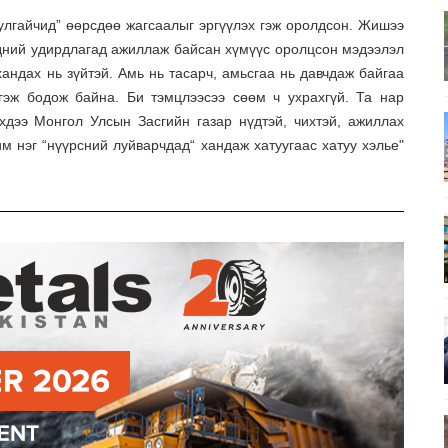
улгайчид” өөрсдөө жагсаалыг эргүүлэх гэж оролдсон. Жишээ
тэдний удирдлагад ажиллаж байсан хүмүүс оролцсон мэдээлэл
андах нь зүйтэй. Амь нь тасарч, амьсгаа нь давчдаж байгаа
гэж бодож байна. Би тэмцлээсээ сөөм ч ухрахгүй. Та нар
хдээ Монгол Улсын Засгийн газар нүдтэй, чихтэй, ажиллах
м нэг “нүүрсний луйварчдад“ хандаж хатуугаас хатуу хэлье"