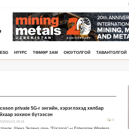
ESG
НҮҮРС
ТӨМӨР ЗАМ
ОЮУТОЛГОЙ
ТАВАНТОЛГОЙ
icsson private 5G-г энгийн, хэрэглэхэд хялбар
йхаар зохион бүтээсэн
0
025/01/14, 09:34
трали, Шинэ Зеланд дахь “Ericsson”-ы Enterprise Wireless