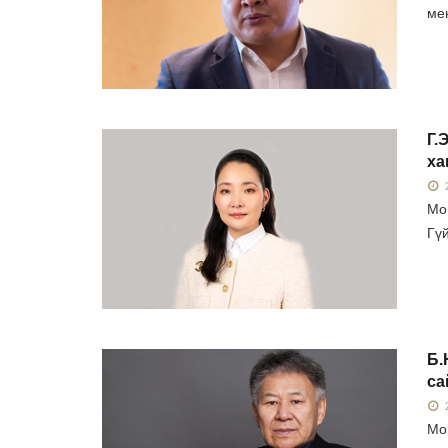
ме
Г.
ха
2
Мо
Гүй
Б.
са
2
Мо