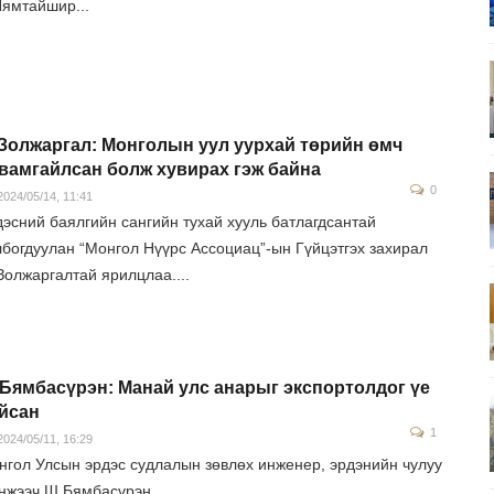
Нямтайшир...
Золжаргал: Монголын уул уурхай төрийн өмч
вамгайлсан болж хувирах гэж байна
0
024/05/14, 11:41
дэсний баялгийн сангийн тухай хууль батлагдсантай
лбогдуулан “Монгол Нүүрс Ассоциац”-ын Гүйцэтгэх захирал
Золжаргалтай ярилцлаа....
Бямбасүрэн: Манай улс анарыг экспортолдог үе
йсан
1
024/05/11, 16:29
нгол Улсын эрдэс судлалын зөвлөх инженер, эрдэнийн чулуу
нжээч Ш.Бямбасүрэн...