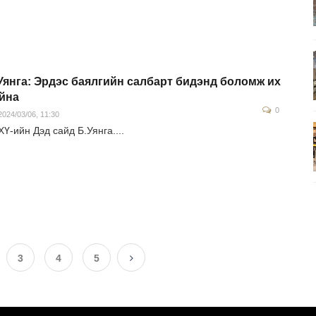
Уянга: Эрдэс баялгийн салбарт бидэнд боломж их
йна
0
024/03/06, 11:30
Ү-ийн Дэд сайд Б.Уянга....
3
4
5