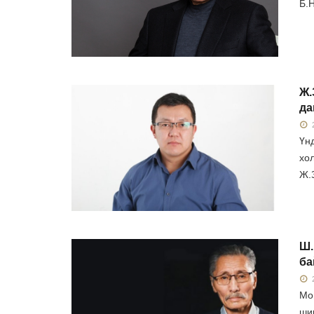
Б.
Ж.
да
2
Үн
хо
Ж.
Ш.
ба
2
Мо
ши