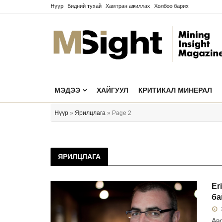
Нүүр
Бидний тухай
Хамтран ажиллах
Холбоо барих
МЭДЭЭ
ХАЙГУУЛ
КРИТИКАЛ МИНЕРАЛ
Нүүр
»
Ярилцлага
» Page 2
ЯРИЛЦЛАГА
Er
ба
2
Авс