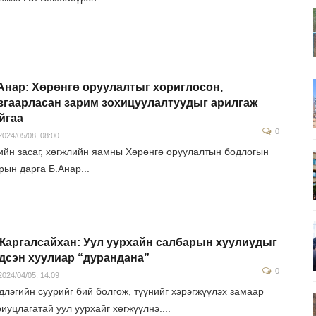
Анар: Хөрөнгө оруулалтыг хориглосон,
згаарласан зарим зохицуулалтуудыг арилгаж
йгаа
0
024/05/08, 08:00
ийн засаг, хөгжлийн яамны Хөрөнгө оруулалтын бодлогын
рын дарга Б.Анар...
Жаргалсайхан: Уул уурхайн салбарын хуулиудыг
дсэн хуулиар “дурандана”
0
024/04/05, 14:09
длэгийн суурийг бий болгож, түүнийг хэрэгжүүлэх замаар
иуцлагатай уул уурхайг хөгжүүлнэ....