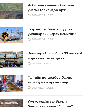
Ялбагийн хөндийн байгаль
унаган төрхөндөө орж
2026/06/25, 15:17
Газрын тос боловсруулах
үйлдвэрийн нэрэх цамхгийг
2026/06/24, 10:28
Инженерийн салбарт 33 эмэгтэй
мэргэжилтэн нэгджээ
2026/06/24, 09:41
Гангийн цогцолбор барих
төсөлд шалгарсан хоёр
2026/06/17, 17:32
Уул уурхайн салбарын
бодлогын орчин “буцалж”