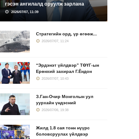
гэсэн ангилалд оруулж зарлана
2026/07/07, 11:39
Стратегийн орд, үр өгөөж...
2026/07/07, 11:24
“Эрдэнэт үйлдвэр” ТӨҮГ-ын
Ерөнхий захирал Г.Ёндон
2026/07/07, 10:43
З.Ган-Очир Монголын уул
уурхайн үндэсний
2026/07/06, 19:38
Жилд 1.8 сая тонн нүүрс
боловсруулах үйлдвэр