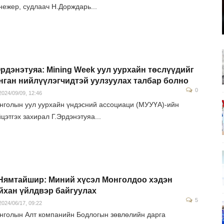
нежер, судлаач Н.Дорждарь...
Эрдэнэтуяа: Mining Week уул уурхайн төслүүдийг
нган нийлүүлэгчидтэй уулзуулах талбар болно
0
024/09/09, 12:46
нголын уул уурхайн үндэсний ассоциаци (МУУҮА)-ийн
цэтгэх захирал Г.Эрдэнэтуяа...
Нямтайшир: Миний хүсэл Монголдоо хэдэн
йхан үйлдвэр байгуулах
5
024/06/17, 09:22
нголын Алт компанийн Бодлогын зөвлөлийн дарга