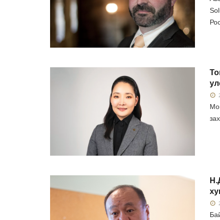
So
Рос
То
ул
2
Мо
зах
Н.
ху
2
Ба