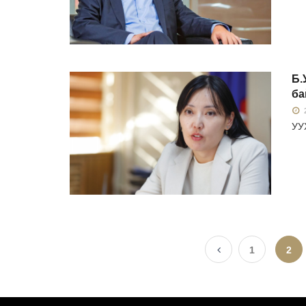
Б.
ба
2
УУХ
1
2