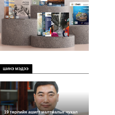
ШИНЭ МЭДЭЭ
19 төрлийн ашигт малтмалыг чухал