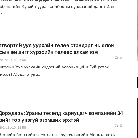
lutions-ийн Хувийн үүрэн холбооны сүлжээний дарга Иан
с...
гтвортой уул уурхайн төлөө стандарт нь олон
сын жишигт хүрэхийн төлөөх алхам юм
0
025/01/13, 08:00
нголын Уул уурхайн үндэсний ассоциацийн Гүйцэтгэх
ирал Г.Эрдэнэтуяа...
Дорждарь: Ураны төсөлд хариуцагч компанийн 34
вийг төр үнэгүй эзэмших эрхтэй
0
024/11/19, 11:58
йгалийн баялгийн засаглалын хүрээлэнгийн Монгол дахь