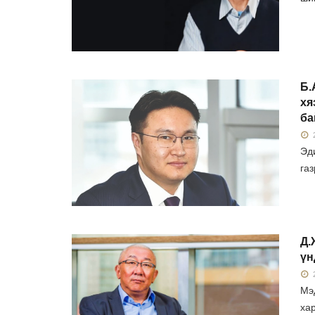
Б.
хя
ба
2
Эд
газ
Д.
үн
2
Мэ
хар