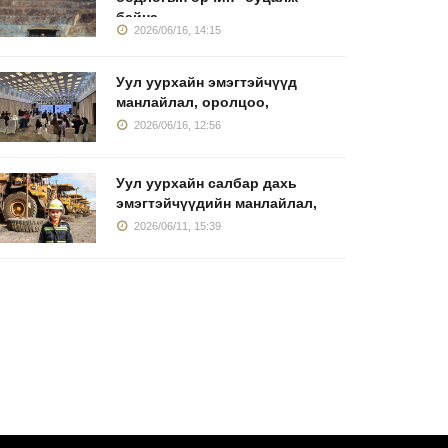
байна
2026/06/16, 14:15
Уул уурхайн эмэгтэйчүүд
манлайлал, оролцоо,
2026/06/16, 12:56
Уул уурхайн салбар дахь
эмэгтэйчүүдийн манлайлал,
2026/06/11, 15:39