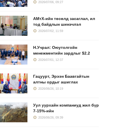
2026/07/06, 09:27
АМтХ-ийн төсөлд засаглал, ил
тод байдлын шинэчлэл
2026/07/02, 11:59
Н.Учрал: Оюутолгойн
менежментийн зардлыг $2.2
2026/07/01, 12:37
Гацуурт, Эрээн Баавгайтын
алтны ордыг ашиглах
2026/06/26, 10:19
Уул уурхайн компаниуд жил бүр
7-15%-ийн
2026/06/26, 09:39